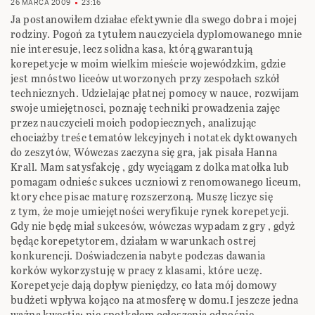
26 MARCA 2009
23:16
Ja postanowiłem działac efektywnie dla swego dobra i mojej
rodziny. Pogoń za tytułem nauczyciela dyplomowanego mnie
nie interesuje, lecz solidna kasa, którą gwarantują
korepetycje w moim wielkim mieście wojewódzkim, gdzie
jest mnóstwo liceów utworzonych przy zespołach szkół
technicznych. Udzielając płatnej pomocy w nauce, rozwijam
swoje umiejętnosci, poznaję techniki prowadzenia zajęc
przez nauczycieli moich podopiecznych, analizując
chociażby treśc tematów lekcyjnych i notatek dyktowanych
do zeszytów, Wówczas zaczyna się gra, jak pisała Hanna
Krall. Mam satysfakcję , gdy wyciągam z dolka matołka lub
pomagam odnieśc sukces uczniowi z renomowanego liceum,
ktory chce pisac maturę rozszerzoną. Muszę liczyc się
z tym, że moje umiejętności weryfikuje rynek korepetycji.
Gdy nie będę miał sukcesów, wówczas wypadam z gry , gdyż
będąc korepetytorem, działam w warunkach ostrej
konkurencji. Doświadczenia nabyte podczas dawania
korków wykorzystuję w pracy z klasami, które uczę.
Korepetycje dają dopływ pieniędzy, co łata mój domowy
budżeti wpływa kojąco na atmosferę w domu.I jeszcze jedna
ważna kwestia: nie spotkałem ogłoszenia odnośnie