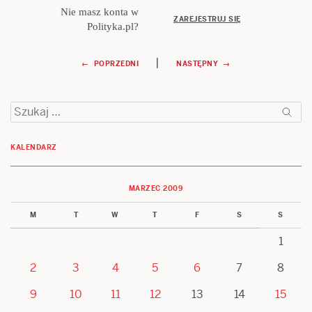
Nie masz konta w
ZAREJESTRUJ SIĘ
Polityka.pl?
Nawigacja
|
← POPRZEDNI
NASTĘPNY →
wpisu
Szukaj:
KALENDARZ
MARZEC 2009
M
T
W
T
F
S
S
1
2
3
4
5
6
7
8
9
10
11
12
13
14
15