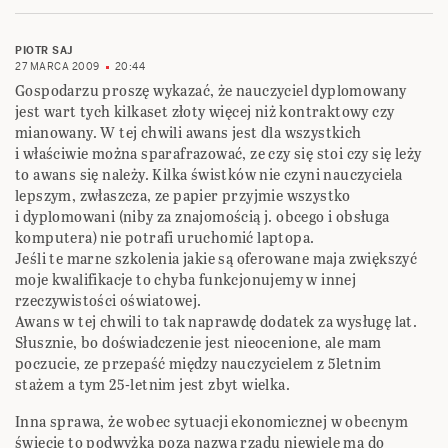
PIOTR SAJ
27 MARCA 2009
20:44
Gospodarzu proszę wykazać, że nauczyciel dyplomowany
jest wart tych kilkaset złoty więcej niż kontraktowy czy
mianowany. W tej chwili awans jest dla wszystkich
i właściwie można sparafrazować, ze czy się stoi czy się leży
to awans się należy. Kilka świstków nie czyni nauczyciela
lepszym, zwłaszcza, ze papier przyjmie wszystko
i dyplomowani (niby za znajomością j. obcego i obsługa
komputera) nie potrafi uruchomić laptopa.
Jeśli te marne szkolenia jakie są oferowane maja zwiększyć
moje kwalifikacje to chyba funkcjonujemy w innej
rzeczywistości oświatowej.
Awans w tej chwili to tak naprawdę dodatek za wysługę lat.
Słusznie, bo doświadczenie jest nieocenione, ale mam
poczucie, ze przepaść między nauczycielem z 5letnim
stażem a tym 25-letnim jest zbyt wielka.
Inna sprawa, że wobec sytuacji ekonomicznej w obecnym
świecie to podwyżka poza nazwą rządu niewiele ma do