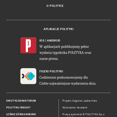
O POLITYCE
APLIKACJE POLITYKI
i
IOS
ANDROID
W aplikacjach publikujemy pełne
wydania tygodnika POLITYKA oraz
nasze pisma.
FISZKI POLITYKI
Codziennie podsumowujemy dla
Ciebie najważniejsze wydarzenia dnia.
DWUTYGODNIK FORUM
Projekt:
Cogision
,
Ładne Halo
POLITYKA INSIGHT
Wykonanie: Vavatech
LEŚNICZÓWKA NIBORK
Prawa autorskie © POLITYKA Sp. z