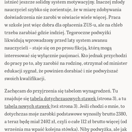
istnieć jeszcze solidny system motywacyjny. Inaczej młody
nauczyciel szybko się zorientuje, że w miarę zdobywania
doświadczenia nie zarobi w oświacie wiele więcej. Praca
w szkole jest więc dobra dla opłacenia ZUS-u, ale na chleb
trzeba zarabiać gdzie indziej. Tegoroczne podwyżki
likwidują wprowadzony przed laty system awansu
nauczycieli – staje się on po prosu fikcją, którą mogą
interesować się wyłącznie pasjonaci. Kto jednak przychodzi
do pracy po to, aby zarobić na rodzinę, otrzymał od minister
edukacji sygnał, że powinien dorabiać i nie podwyższać
swoich kwalifikacji.
Zachęcam do przyjrzenia się tabelom wynagrodzeń. Tu
znajduje się
tabela dotychczasowych stawek
(strona 3), a tu
tabela nowych stawek
(też strona 3). Jeśli chodzi o mnie, to
dotychczas moje zarobki podstawowe wynosiły brutto 2380,
a teraz będę miał 2492 zł, czyli o całe 112 zł brutto więcej (od
września ma wpaść kolejna stówka). Niby podwyżka, ale jak