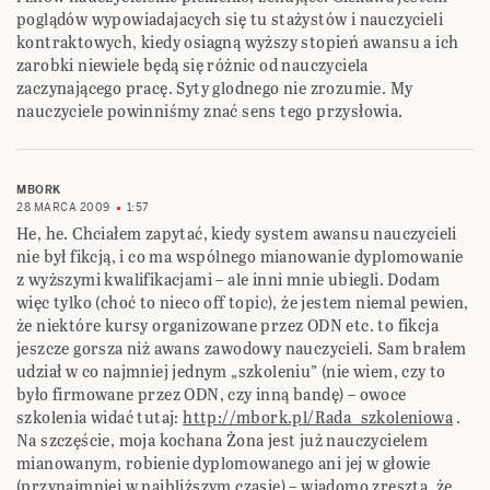
poglądów wypowiadajacych się tu stażystów i nauczycieli
kontraktowych, kiedy osiagną wyższy stopień awansu a ich
zarobki niewiele będą się różnic od nauczyciela
zaczynającego pracę. Syty glodnego nie zrozumie. My
nauczyciele powinniśmy znać sens tego przysłowia.
MBORK
28 MARCA 2009
1:57
He, he. Chciałem zapytać, kiedy system awansu nauczycieli
nie był fikcją, i co ma wspólnego mianowanie dyplomowanie
z wyższymi kwalifikacjami – ale inni mnie ubiegli. Dodam
więc tylko (choć to nieco off topic), że jestem niemal pewien,
że niektóre kursy organizowane przez ODN etc. to fikcja
jeszcze gorsza niż awans zawodowy nauczycieli. Sam brałem
udział w co najmniej jednym „szkoleniu” (nie wiem, czy to
było firmowane przez ODN, czy inną bandę) – owoce
szkolenia widać tutaj:
http://mbork.pl/Rada_szkoleniowa
.
Na szczęście, moja kochana Żona jest już nauczycielem
mianowanym, robienie dyplomowanego ani jej w głowie
(przynajmniej w najbliższym czasie) – wiadomo zresztą, że