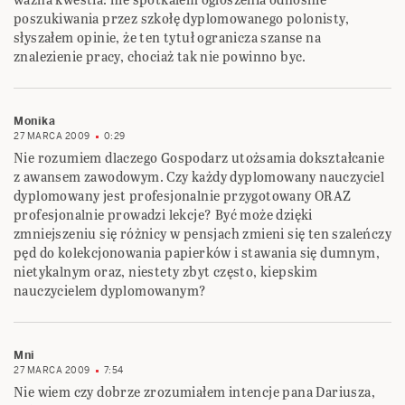
poszukiwania przez szkołę dyplomowanego polonisty,
słyszałem opinie, że ten tytuł ogranicza szanse na
znalezienie pracy, chociaż tak nie powinno byc.
Monika
27 MARCA 2009
0:29
Nie rozumiem dlaczego Gospodarz utożsamia dokształcanie
z awansem zawodowym. Czy każdy dyplomowany nauczyciel
dyplomowany jest profesjonalnie przygotowany ORAZ
profesjonalnie prowadzi lekcje? Być może dzięki
zmniejszeniu się różnicy w pensjach zmieni się ten szaleńczy
pęd do kolekcjonowania papierków i stawania się dumnym,
nietykalnym oraz, niestety zbyt często, kiepskim
nauczycielem dyplomowanym?
Mni
27 MARCA 2009
7:54
Nie wiem czy dobrze zrozumiałem intencje pana Dariusza,