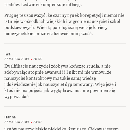
realiów. Ledwie rekompensuje inflację.
Pragnę tez zauważyć, że czarny rynek korepetycji niemal nie
istnieje w ośrodkach wiejskich i w gronie nauczycieli szkół
podstawowych. Więc tą patologiczną wersję kariery
nauczycielskiej może realizować mniejszość.
Iwa
27 MARCA 2009
20:50
Kwalifikacje nauczyciel zdobywa kończąc studia, a nie
zdobywając stopnie awansu!!! I nikt mi nie wmówi,że
nauczyciel kontraktowy ma takie samą wiedzę
i doświadczenie jak nauczyciel dyplomowany. Więc jeżeli
ktoś nie ma pojęcia jak wygląda awans , nie powinien się
wypowiadać.
Hanna
27 MARCA 2009
23:47
i znów nauczycielskie piekiełko, żenujące. Ciekawa jestem