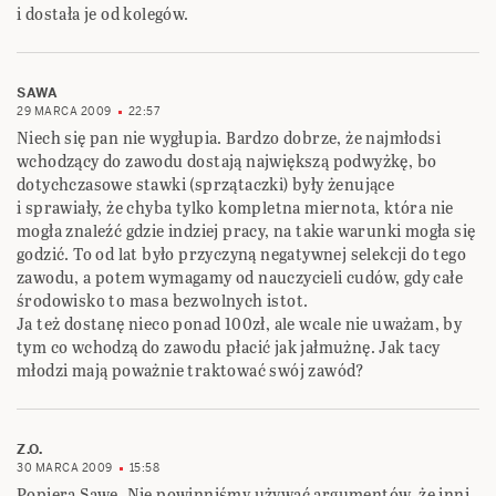
i dostała je od kolegów.
SAWA
29 MARCA 2009
22:57
Niech się pan nie wygłupia. Bardzo dobrze, że najmłodsi
wchodzący do zawodu dostają największą podwyżkę, bo
dotychczasowe stawki (sprzątaczki) były żenujące
i sprawiały, że chyba tylko kompletna miernota, która nie
mogła znaleźć gdzie indziej pracy, na takie warunki mogła się
godzić. To od lat było przyczyną negatywnej selekcji do tego
zawodu, a potem wymagamy od nauczycieli cudów, gdy całe
środowisko to masa bezwolnych istot.
Ja też dostanę nieco ponad 100zł, ale wcale nie uważam, by
tym co wchodzą do zawodu płacić jak jałmużnę. Jak tacy
młodzi mają poważnie traktować swój zawód?
Z.O.
30 MARCA 2009
15:58
Popiera Sawę. Nie powinniśmy używać argumentów, że inni