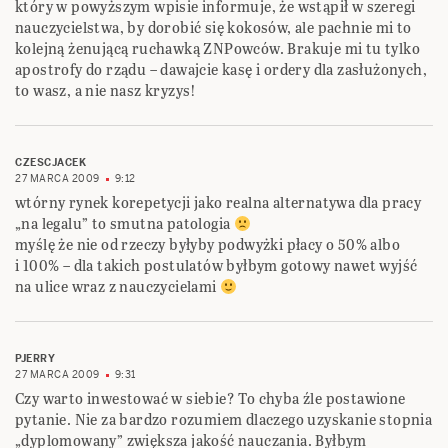
który w powyższym wpisie informuje, że wstąpił w szeregi
nauczycielstwa, by dorobić się kokosów, ale pachnie mi to
kolejną żenującą ruchawką ZNPowców. Brakuje mi tu tylko
apostrofy do rządu – dawajcie kasę i ordery dla zasłużonych,
to wasz, a nie nasz kryzys!
CZESCJACEK
27 MARCA 2009
9:12
wtórny rynek korepetycji jako realna alternatywa dla pracy
„na legalu” to smutna patologia
myślę że nie od rzeczy byłyby podwyżki płacy o 50% albo
i 100% – dla takich postulatów byłbym gotowy nawet wyjść
na ulice wraz z nauczycielami
PJERRY
27 MARCA 2009
9:31
Czy warto inwestować w siebie? To chyba źle postawione
pytanie. Nie za bardzo rozumiem dlaczego uzyskanie stopnia
„dyplomowany” zwiększa jakość nauczania. Byłbym