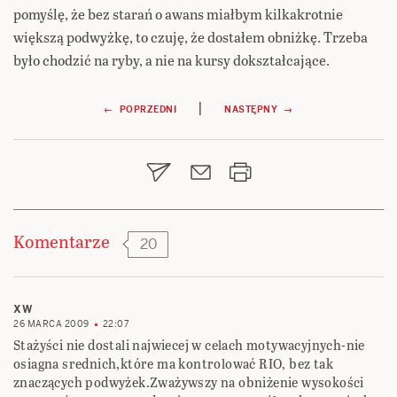
pomyślę, że bez starań o awans miałbym kilkakrotnie
większą podwyżkę, to czuję, że dostałem obniżkę. Trzeba
było chodzić na ryby, a nie na kursy dokształcające.
Nawigacja
|
← POPRZEDNI
NASTĘPNY →
wpisu
Komentarze
20
XW
26 MARCA 2009
22:07
Stażyści nie dostali najwiecej w celach motywacyjnych-nie
osiagna srednich,które ma kontrolować RIO, bez tak
znaczących podwyżek.Zważywszy na obniżenie wysokości