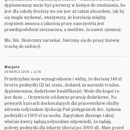
dyplomowany może być pierwszy w kolejce do zwolnienia, bo
jest dla szkoły droższy (co nie jest aż takim absurdem, jak by
się mogło wydawać, zważywszy, że korelacja między
stopniem awansu a jakością pracy nauczyciela jest
prawdopodobnie nieznaczna, a możliwe, że nawet ujemna).
Błe, błe. Skończmy narzekać, bierzmy się do pracy (mówię
trochę do siebie;)).
Margola
29 MARCA 2009
11:36
Przeliczyłam moje wynagrodzenie i widzę, że dostanę 146 zł
brutto podwyżki (21 lat stażu, dodatek za warunki trudne,
dyplomowana, dodatkowe kwalifikacje). Może dla kogoś to
jest dużo … Oczywiscie od dawna pracuję dodatkowo. Na
pewnych kursach doskonalących dla pracowników służby
zdrowia usłyszałam dyskusję Pań pielęgniarek dot. żądania
podwyżki o 1500 zł na osobę. Zapytałam dlaczego takiej
właśnie kwoty żądają usłyszałam odpowiedź, że żądają
połowy podwyżki dla lekarzy (dostal po 3000 zł). Mam przed