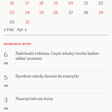
16
17
18
19
20
21
22
23
24
25
26
27
28
29
30
31
« Feb
Apr »
NAJNOWSZE WPISY
Nadchodzi reforma. Część władzy trzeba będzie
6
oddać uczniom
SIE
Dyrektor szkoły dzwoni do emerytki
5
SIE
Nauczyciele się leczą
3
SIE