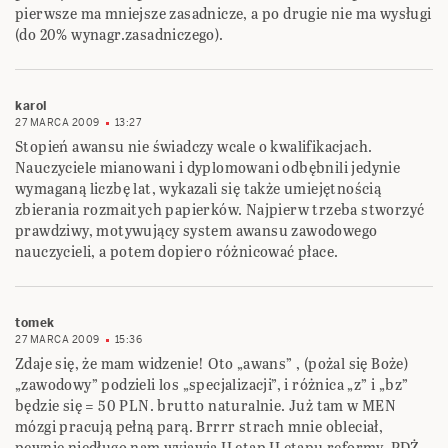
pierwsze ma mniejsze zasadnicze, a po drugie nie ma wysługi
(do 20% wynagr.zasadniczego).
karol
27 MARCA 2009
13:27
Stopień awansu nie świadczy wcale o kwalifikacjach.
Nauczyciele mianowani i dyplomowani odbębnili jedynie
wymaganą liczbę lat, wykazali się także umiejętnością
zbierania rozmaitych papierków. Najpierw trzeba stworzyć
prawdziwy, motywujący system awansu zawodowego
nauczycieli, a potem dopiero różnicować płace.
tomek
27 MARCA 2009
15:36
Zdaje się, że mam widzenie! Oto „awans” , (pożal się Boże)
„zawodowy” podzieli los „specjalizacji”, i różnica „z” i „bz”
będzie się = 50 PLN. brutto naturalnie. Już tam w MEN
mózgi pracują pełną parą. Brrrr strach mnie obleciał,
pewnie niedługo nam wyjawią II etap II etapu reformy. PDŻ