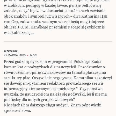
w żłobkach, pedagog w każdej ławce, pensje belfrów się
zniesie , uczyć będzie wolontariat, a na ścianach zawiśnie
obok znaków i symboli już wiszących – diva Katharina Hall
von Cep, zaś w znaku wodnym wierni będą mogli dojrzeć
oblicze J.O. M. Handkego przemieniającego się cyklicznie
w Jakuba Szelę …
Czeslaw
27 MARCA 2009
17:58
Przed godziną słyszałem w programie I Polskiego Radia
komunikat o podwyżkach dla nauczycieli. Przedstawiono
równocześnie opinię zwiazkowców na temat spłaszczania
struktury płac. Oczywiście negatywną. Komunikat zakończył
się dowcipem-pytaniem redaktora prowadzacego serwis
informacyjny kierowanym do słuchaczy: ” -Czy państwo
uważają, że nauczycielom należą się podwyżki, jeśli nie ma
pieniędzy dla innych grup zawodowych?
Nie słuchałem dalszego ciągu audycji. Znam odpowiedź
społeczeństwa.