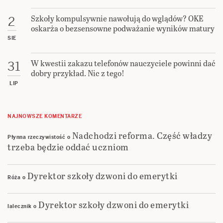
Szkoły kompulsywnie nawołują do wglądów? OKE
2
oskarża o bezsensowne podważanie wyników matury
SIE
W kwestii zakazu telefonów nauczyciele powinni dać
31
dobry przykład. Nic z tego!
LIP
NAJNOWSZE KOMENTARZE
Nadchodzi reforma. Część władzy
Płynna rzeczywistość
o
trzeba będzie oddać uczniom
Dyrektor szkoły dzwoni do emerytki
Róża
o
Dyrektor szkoły dzwoni do emerytki
lalecznik
o