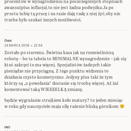
procentów w wynagrodzeniu na poszczególnych stopniach
awansu(plus inflacja),to nie jest żadna podwyżka.Ja po
prostu lubię tą pracę i na razie daję radę z niej żyć,oby nie
trzeba było szukać innych możliwości.
Oen
26 MARCA 2009
22:56
Zostało po staremu. Świetna kasa jak na rzemieślniczą
robotę – bo ta tabela to MINIMALNE wynagrodzenie – jak się
ktoś zakręci to ma więcej. Specjalistów żadnych takie
pieniądze nie przyciągną. Z tego punktu widzenia to
działania czysto kosmetyczne. Jedyny plus taki że tym
którzy są „z powołania” dostanie się trochę więcej. Aż żal
komentować taką WIEEEELKĄ zmianę.
będzie wygrażanie strajkiem koło matury? to jeden miesiąc
w roku gdy nauczyciele maja siłę rażenie bliską górnikom
INO