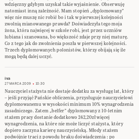
wdzięczny gdybym uzyskał takie wyjaśnienie. Obserwuję
natomiast inną zależność. Mam stopień „dyplomowany”
więc nie muszę nic robić bo i tak w pierwszej kolejności
zwolnią mianowanego prawda? Doświadczyła tego moja
żona, która najwięcej w szkole robi, jest przez uczniów
lubiana i szanowana, bo większość zdaje przy niej maturę.
Co z tego jak do zwolnienia poszła w pierwszej kolejności.
Trzech dyplomowanych polonistów, którzy obijają się ile
mogą będą dalej uczyć.
iva
27 MARCA 2009
10:30
Nauczyciel stażysta nie dostaje dodatku za wysługę lat, który
– jeśli przyjąć Pańskie obliczenia, przysługuje nauczycielowi
dyplomowanemu w wysokości minimum 10% wynagrodzenia
zasadniczego. Zatem „belfer” dyplomowany z 10-letnim
stażem pracy dostanie dodatkowo 242,20zł więcej
wynagrodzenia, na które nie może liczyć stażysta, który
dopiero zaczyna karierę nauczycielską. Młody stażem
podwójnie traci z powodu braku doświadczenia : po