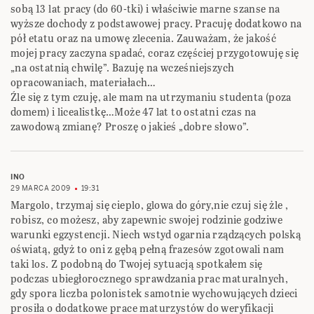
sobą 13 lat pracy (do 60-tki) i właściwie marne szanse na
wyższe dochody z podstawowej pracy. Pracuję dodatkowo na
pół etatu oraz na umowę zlecenia. Zauważam, że jakość
mojej pracy zaczyna spadać, coraz częściej przygotowuję się
„na ostatnią chwilę”. Bazuję na wcześniejszych
opracowaniach, materiałach…
Źle się z tym czuję, ale mam na utrzymaniu studenta (poza
domem) i licealistkę…Może 47 lat to ostatni czas na
zawodową zmianę? Proszę o jakieś „dobre słowo”.
INO
29 MARCA 2009
19:31
Margolo, trzymaj się cieplo, glowa do góry,nie czuj się żle ,
robisz, co możesz, aby zapewnic swojej rodzinie godziwe
warunki egzystencji. Niech wstyd ogarnia rządzących polską
oświatą, gdyż to oni z gębą pełną frazesów zgotowali nam
taki los. Z podobną do Twojej sytuacją spotkałem się
podczas ubiegłorocznego sprawdzania prac maturalnych,
gdy spora liczba polonistek samotnie wychowujących dzieci
prosiła o dodatkowe prace maturzystów do weryfikacji