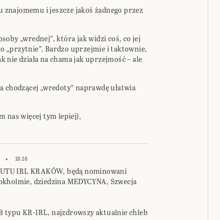
znajomemu i jeszcze jakoś żadnego przez
oby „wrednej”, która jak widzi coś, co jej
ko „przytnie”. Bardzo uprzejmie i taktownie,
tak nie działa na chama jak uprzejmość – ale
ia chodzącej „wredoty” naprawdę ułatwia
 nas więcej tym lepiej),
18:16
TUTU IRL KRAKÓW, będą nominowani
tokholmie, dziedzina MEDYCYNA, Szwecja
 typu KR-IRL, najzdrowszy aktualnie chleb