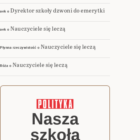
Dyrektor szkoły dzwoni do emerytki
aek
o
Nauczyciele się leczą
aek
o
Nauczyciele się leczą
Płynna rzeczywistość
o
Nauczyciele się leczą
Róża
o
Nasza
szkoła