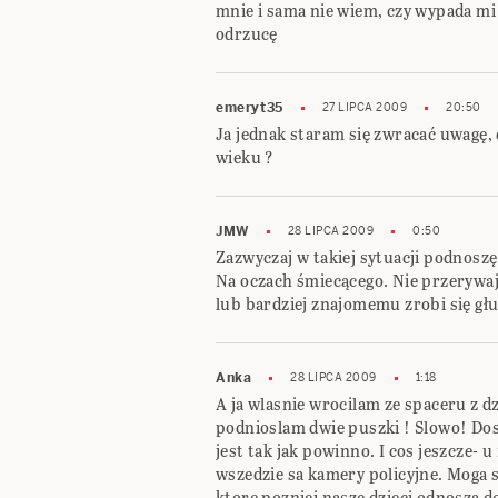
mnie i sama nie wiem, czy wypada m
odrzucę
emeryt35
27 LIPCA 2009
20:50
Ja jednak staram się zwracać uwagę, c
wieku ?
JMW
28 LIPCA 2009
0:50
Zazwyczaj w takiej sytuacji podnosz
Na oczach śmiecącego. Nie przerywa
lub bardziej znajomemu zrobi się głu
Anka
28 LIPCA 2009
1:18
A ja wlasnie wrocilam ze spaceru z dz
podnioslam dwie puszki ! Slowo! Dos
jest tak jak powinno. I cos jeszcze- 
wszedzie sa kamery policyjne. Moga 
ktore pozniej nasze dzieci odnosza d