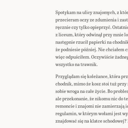
Spotykam na ulicy znajomych, z któ
przecieram oczy ze zdumienia i zas
ręcznie czy tylko opieprzyć. Ostatn
z liceum, który odwinął przy mnie lod
następnie rzucił papierki na chodnik
że podniesie później. Nie chciałem 
więc odpuściłem. Oczywiście żadneg
wszystko na trawnik.
Przyglądam się koleżance, która prz
chodnik, mimo że kosz stoi tuż przy
sobie wroga na całe życie. Bo proble
ale przekonanie, że nikomu nic do te
remoncie i znajomi nie zamierzają ic
regulamin, w którym wołami jest wy
znajdować się na klatce schodowej? 