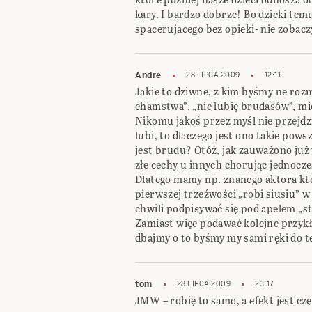
kary. I bardzo dobrze! Bo dzieki tem
spacerujacego bez opieki- nie zobaczy
Andre
28 LIPCA 2009
12:11
Jakie to dziwne, z kim byśmy ne roz
chamstwa”, „nie lubię brudasów”, mi
Nikomu jakoś przez myśl nie przejdzi
lubi, to dlaczego jest ono takie pows
jest brudu? Otóż, jak zauważono już 
złe cechy u innych chorując jednocz
Dlatego mamy np. znanego aktora któr
pierwszej trzeźwości „robi siusiu” 
chwili podpisywać się pod apelem „s
Zamiast więc podawać kolejne przykła
dbajmy o to byśmy my sami ręki do te
tom
28 LIPCA 2009
23:17
JMW – robię to samo, a efekt jest cz