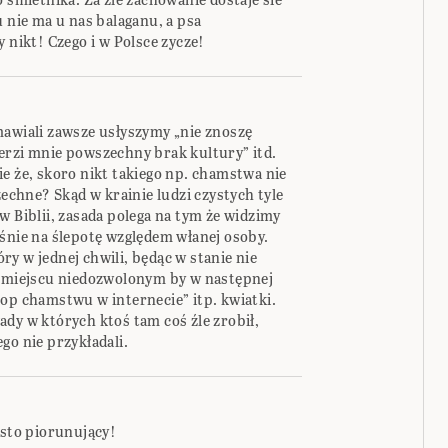
u nie ma u nas balaganu, a psa
 nikt! Czego i w Polsce zycze!
mawiali zawsze usłyszymy „nie znoszę
erzi mnie powszechny brak kultury” itd.
e że, skoro nikt takiego np. chamstwa nie
zechne? Skąd w krainie ludzi czystych tyle
w Biblii, zasada polega na tym że widzimy
eśnie na ślepotę względem włanej osoby.
y w jednej chwili, będąc w stanie nie
w miejscu niedozwolonym by w następnej
top chamstwu w internecie” itp. kwiatki.
dy w których ktoś tam coś źle zrobił,
go nie przykładali.
ęsto piorunujący!