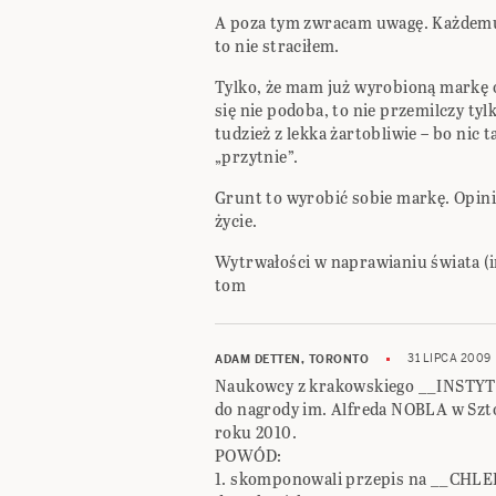
A poza tym zwracam uwagę. Każdemu 
to nie straciłem.
Tylko, że mam już wyrobioną markę os
się nie podoba, to nie przemilczy tyl
tudzież z lekka żartobliwie – bo nic 
„przytnie”.
Grunt to wyrobić sobie markę. Opin
życie.
Wytrwałości w naprawianiu świata (im
tom
31 LIPCA 2009
ADAM DETTEN, TORONTO
Naukowcy z krakowskiego __INSTY
do nagrody im. Alfreda NOBLA w Sz
roku 2010.
POWÓD:
1. skomponowali przepis na __CHLEB