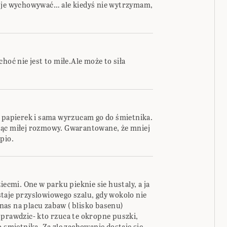
i je wychowywać… ale kiedyś nie wytrzymam,
hoć nie jest to miłe.Ale może to siła
ę papierek i sama wyrzucam go do śmietnika.
jąc miłej rozmowy. Gwarantowane, że mniej
pio.
iecmi. One w parku pieknie sie hustaly, a ja
taje przyslowiowego szalu, gdy wokolo nie
u nas na placu zabaw ( blisko basenu)
sprawdzic- kto rzuca te okropne puszki,
o smietnika. Za zle zachowanie dostaje sie