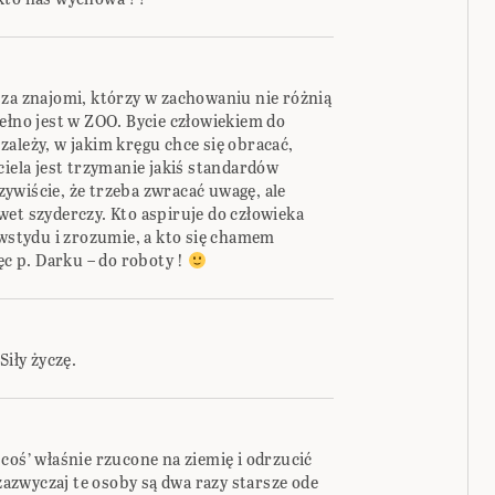
 za znajomi, którzy w zachowaniu nie różnią
ełno jest w ZOO. Bycie człowiekiem do
ależy, w jakim kręgu chce się obracać,
ciela jest trzymanie jakiś standardów
ywiście, że trzeba zwracać uwagę, ale
et szyderczy. Kto aspiruje do człowieka
 wstydu i zrozumie, a kto się chamem
ęc p. Darku – do roboty !
Siły życzę.
coś’ właśnie rzucone na ziemię i odrzucić
 zazwyczaj te osoby są dwa razy starsze ode