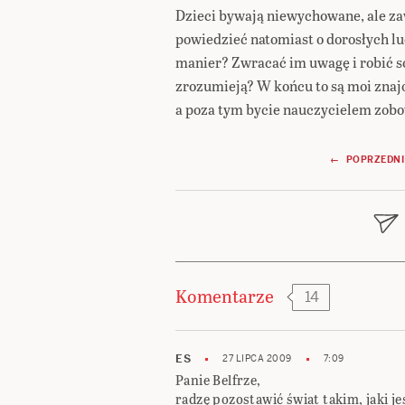
Dzieci bywają niewychowane, ale zaw
powiedzieć natomiast o dorosłych l
manier? Zwracać im uwagę i robić s
zrozumieją? W końcu to są moi znajo
a poza tym bycie nauczycielem zobo
Nawigacja
← POPRZEDNI
wpisu
Komentarze
14
ES
27 LIPCA 2009
7:09
Panie Belfrze,
radzę pozostawić świat takim, jaki j