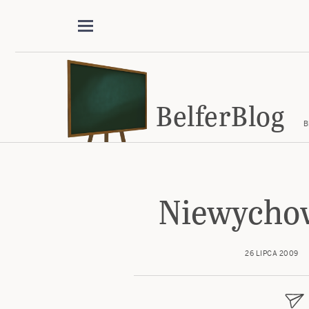
BelferBlog
B
Niewychow
26 LIPCA 2009