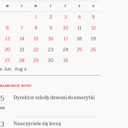
M
T
W
T
F
S
S
1
2
3
4
5
6
7
8
9
10
11
12
13
14
15
16
17
18
19
20
21
22
23
24
25
26
27
28
29
30
31
« Jun
Aug »
NAJNOWSZE WPISY
Dyrektor szkoły dzwoni do emerytki
5
SIE
Nauczyciele się leczą
3