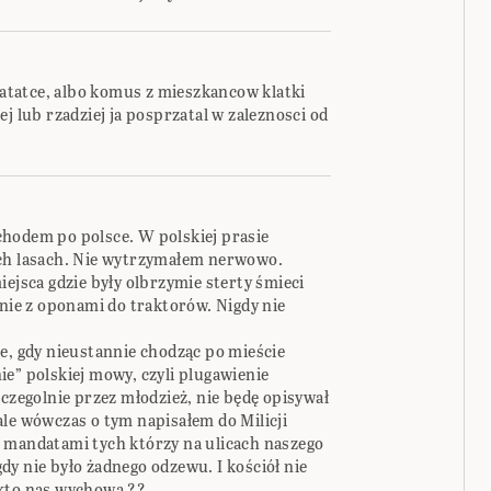
rzatatce, albo komus z mieszkancow klatki
j lub rzadziej ja posprzatal w zaleznosci od
hodem po polsce. W polskiej prasie
ich lasach. Nie wytrzymałem nerwowo.
iejsca gdzie były olbrzymie sterty śmieci
znie z oponami do traktorów. Nigdy nie
e, gdy nieustannie chodząc po mieście
e” polskiej mowy, czyli plugawienie
zczegolnie przez młodzież, nie będę opisywał
ale wówczas o tym napisałem do Milicji
 mandatami tych którzy na ulicach naszego
y nie było żadnego odzewu. I kościół nie
 kto nas wychowa ??