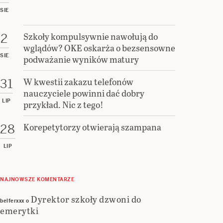
SIE
Szkoły kompulsywnie nawołują do
2
wglądów? OKE oskarża o bezsensowne
SIE
podważanie wyników matury
W kwestii zakazu telefonów
31
nauczyciele powinni dać dobry
LIP
przykład. Nic z tego!
Korepetytorzy otwierają szampana
28
LIP
NAJNOWSZE KOMENTARZE
Dyrektor szkoły dzwoni do
belferxxx
o
emerytki