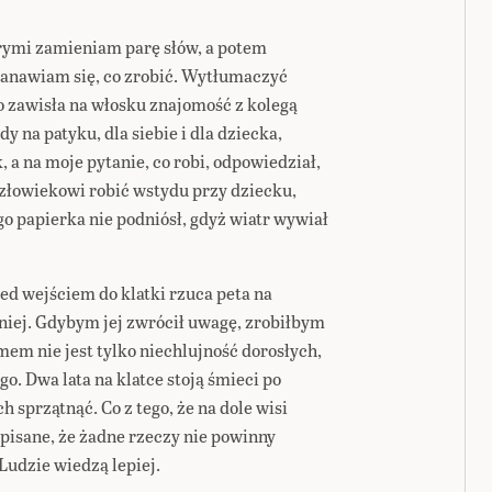
rymi zamieniam parę słów, a potem
tanawiam się, co zrobić. Wytłumaczyć
io zawisła na włosku znajomość z kolegą
y na patyku, dla siebie i dla dziecka,
, a na moje pytanie, co robi, odpowiedział,
człowiekowi robić wstydu przy dziecku,
o papierka nie podniósł, gdyż wiatr wywiał
ed wejściem do klatki rzuca peta na
 niej. Gdybym jej zwrócił uwagę, zrobiłbym
mem nie jest tylko niechlujność dorosłych,
go. Dwa lata na klatce stoją śmieci po
h sprzątnąć. Co z tego, że na dole wisi
pisane, że żadne rzeczy nie powinny
Ludzie wiedzą lepiej.