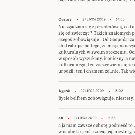
Cezary
27 LIPCA 2009
14:05
Nie zgadzam się z przedmówcą, co to
się od zwierząt ? Takich znajomych p
czegoś zobowiązuje ! Od Gospodarza z
abstrahując od tego, że misją nauczy
kulturalnych w swoim otoczeniu. Ocz
w sposób wyszukany, ironiczny, a naw
kulturalnego, ten zaczerwieni się ze
urodził, ten i chamem zd..nie. Tak wi
Agask
27 LIPCA 2009
15:02
Bycie belfrem zobowiązuje, niestety. 
ab
27 LIPCA 2009
16:58
a ja mam zawsze ochotę podnieść to ‚
w osobę to ‚coś’ rzucającą. niestety,