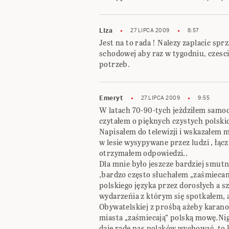
LIza
27 LIPCA 2009
8:57
Jest na to rada ! Nalezy zaplacic sp
schodowej aby raz w tygodniu, czescie
potrzeb.
Emeryt
27 LIPCA 2009
9:55
W latach 70-90-tych jeżdziłem samoc
czytałem o pięknych czystych polsk
Napisałem do telewizji i wskazałem m
w lesie wysypywane przez ludzi , łąc
otrzymałem odpowiedzi..
Dla mnie było jeszcze bardziej smutn
,bardzo często słuchałem „zaśmiecani
polskiego języka przez dorosłych a s
wydarzeńia z którym się spotkałem, 
Obywatelskiej z prośbą ażeby karano
miasta „zaśmiecają” polską mowę.Nigd
daje radę nas polaków wychować, to