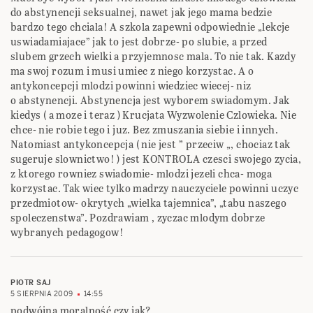
do abstynencji seksualnej, nawet jak jego mama bedzie
bardzo tego chciala! A szkola zapewni odpowiednie „lekcje
uswiadamiajace” jak to jest dobrze- po slubie, a przed
slubem grzech wielki a przyjemnosc mala. To nie tak. Kazdy
ma swoj rozum i musi umiec z niego korzystac. A o
antykoncepcji mlodzi powinni wiedziec wiecej- niz
o abstynencji. Abstynencja jest wyborem swiadomym. Jak
kiedys ( a moze i teraz ) Krucjata Wyzwolenie Czlowieka. Nie
chce- nie robie tego i juz. Bez zmuszania siebie i innych.
Natomiast antykoncepcja ( nie jest ” przeciw „, chociaz tak
sugeruje slownictwo! ) jest KONTROLA czesci swojego zycia,
z ktorego rowniez swiadomie- mlodzi jezeli chca- moga
korzystac. Tak wiec tylko madrzy nauczyciele powinni uczyc
przedmiotow- okrytych „wielka tajemnica”, „tabu naszego
spoleczenstwa”. Pozdrawiam , zyczac mlodym dobrze
wybranych pedagogow!
PIOTR SAJ
5 SIERPNIA 2009
14:55
podwójna moralność czy jak?