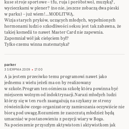
kuse stroje sportowe – tfu, ruja i poróbstwo), muzyką?,
wycieczkami w plener? (no nie, jeszcze zobaczą dwa pieski
w parku) – już wiem!…MODLITWĄ.
Wizja starych pryków, uczących młodych, wypełnionych
hormonami ludzi o szkodliwości seksu jest tak zabawna, że
takiej komedii to nawet Master Card nie zapewnia.
Zapomniał wół jak cielęciem był?
Tylko czemu winna matematyka?
parker
3 SIERPNIA 2009
17:00
A ja jestem przeciwko temu programowi nawet jako
jednemu z wielu jeżeli ma on by realizowany
w szkole.Program ten ośmiesza szkołę która powinna być
miejscem wolnym od indoktrynacji.Narazi młodych ludzi
którzy się w ten ruch zaangażują na szykany ze strony
rówieśników czego organizatorzy zamieszania oczywiście nie
biorą pod uwagę.Rozumiem że zaszczutą młodzież będą
umacniać w postanowieniu z pozycji wiary w Boga.
Na pocieszenie przyszłym aktywistom i aktywistkom jak