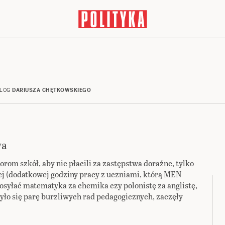
LOG
DARIUSZA CHĘTKOWSKIEGO
wa
om szkół, aby nie płacili za zastępstwa doraźne, tylko
nej (dodatkowej godziny pracy z uczniami, którą MEN
osyłać matematyka za chemika czy polonistę za anglistę,
było się parę burzliwych rad pedagogicznych, zaczęły