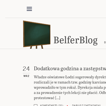
BelferBlog
B
Dodatkowa godzina a zastępst
24
Władze oświatowe Łodzi sugerowały dyrektor
WRZ
rozliczali je w ramach tzw. godziny karcia
wprowadziło w tym roku). Dyrekcja miała p
a za prowadzenie tych lekcji nie płacić. Od
protestować […]
KOMENTARZE (20)
DARIUSZ CHĘTKOWSKI