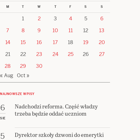
M
T
W
T
F
S
S
1
2
3
4
5
6
7
8
9
10
11
12
13
14
15
16
17
18
19
20
21
22
23
24
25
26
27
28
29
30
« Aug
Oct »
NAJNOWSZE WPISY
Nadchodzi reforma. Część władzy
6
trzeba będzie oddać uczniom
SIE
Dyrektor szkoły dzwoni do emerytki
5