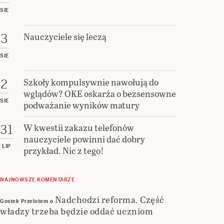
SIE
Nauczyciele się leczą
3
SIE
Szkoły kompulsywnie nawołują do
2
wglądów? OKE oskarża o bezsensowne
SIE
podważanie wyników matury
W kwestii zakazu telefonów
31
nauczyciele powinni dać dobry
LIP
przykład. Nic z tego!
NAJNOWSZE KOMENTARZE
Nadchodzi reforma. Część
Gostek Przelotem
o
władzy trzeba będzie oddać uczniom