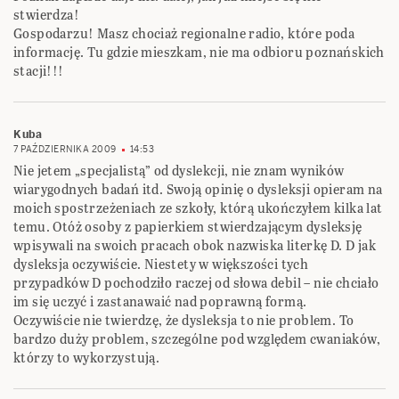
stwierdza!
Gospodarzu! Masz chociaż regionalne radio, które poda
informację. Tu gdzie mieszkam, nie ma odbioru poznańskich
stacji!!!
Kuba
7 PAŹDZIERNIKA 2009
14:53
Nie jetem „specjalistą” od dyslekcji, nie znam wyników
wiarygodnych badań itd. Swoją opinię o dysleksji opieram na
moich spostrzeżeniach ze szkoły, którą ukończyłem kilka lat
temu. Otóż osoby z papierkiem stwierdzającym dysleksję
wpisywali na swoich pracach obok nazwiska literkę D. D jak
dysleksja oczywiście. Niestety w większości tych
przypadków D pochodziło raczej od słowa debil – nie chciało
im się uczyć i zastanawaić nad poprawną formą.
Oczywiście nie twierdzę, że dysleksja to nie problem. To
bardzo duży problem, szczególne pod względem cwaniaków,
którzy to wykorzystują.