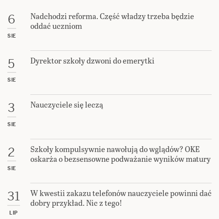
Nadchodzi reforma. Część władzy trzeba będzie
6
oddać uczniom
SIE
Dyrektor szkoły dzwoni do emerytki
5
SIE
Nauczyciele się leczą
3
SIE
Szkoły kompulsywnie nawołują do wglądów? OKE
2
oskarża o bezsensowne podważanie wyników matury
SIE
W kwestii zakazu telefonów nauczyciele powinni dać
31
dobry przykład. Nic z tego!
LIP