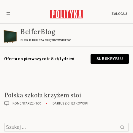
ZALOGUJ
BelferBlog
BLOG
DARIUSZA CHĘTKOWSKIEGO
Oferta na pierwszy rok:
5 zł/tydzień
SUBSKRYBUJ
Polska szkoła krzyżem stoi
KOMENTARZE (60)
DARIUSZ CHĘTKOWSKI
Szukaj: