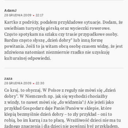
AdamJ
28 GRUDNIA 2009
22:17
Kartko z podróży, podałem przykładowe sytuacje. Dodam, że
uwielbiam turystykę górską oraz wycieczki rowerowe.
Często spotykam na szlaku czy trasie przypadkowe osoby.
Bardzo często słyszę „dzień dobry” lub inną formę
powitania. Jeśli to ja witam obcą osobę czasem widzę, że jest
zdziwiona natomiast niezmiernie rzadko nie uzyskuję
kulturalnej odpowiedzi.
zaza
28 GRUDNIA 2009
22:30
Co kraj, to obyczaj. W Polsce z reguły nie mówi się „dzień
dobry”. W Niemczech np. jak się wychodzi chociażby
z windy, to nawet mówi się „do widzenia”:) Ale jeżeli jako
przykład Gospodarz daje Panie/Panów w sklepie, które
klepią bezmyślnie dzień dobry – to zły przykład – oni to
robią, bo im karzą i za to płacą. Wrażliwość dzieci nie ma tu
żadnego znaczenia i dla dzieci nie powinni być przykładem.