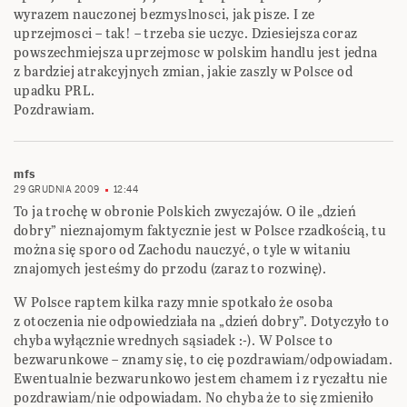
wyrazem nauczonej bezmyslnosci, jak pisze. I ze
uprzejmosci – tak! – trzeba sie uczyc. Dziesiejsza coraz
powszechmiejsza uprzejmosc w polskim handlu jest jedna
z bardziej atrakcyjnych zmian, jakie zaszly w Polsce od
upadku PRL.
Pozdrawiam.
mfs
29 GRUDNIA 2009
12:44
To ja trochę w obronie Polskich zwyczajów. O ile „dzień
dobry” nieznajomym faktycznie jest w Polsce rzadkością, tu
można się sporo od Zachodu nauczyć, o tyle w witaniu
znajomych jesteśmy do przodu (zaraz to rozwinę).
W Polsce raptem kilka razy mnie spotkało że osoba
z otoczenia nie odpowiedziała na „dzień dobry”. Dotyczyło to
chyba wyłącznie wrednych sąsiadek :-). W Polsce to
bezwarunkowe – znamy się, to cię pozdrawiam/odpowiadam.
Ewentualnie bezwarunkowo jestem chamem i z ryczałtu nie
pozdrawiam/nie odpowiadam. No chyba że to się zmieniło