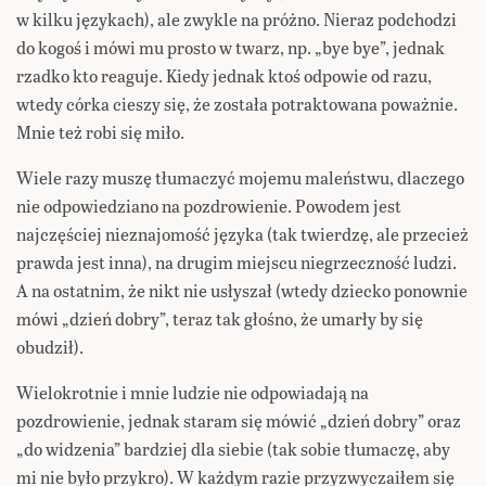
w kilku językach), ale zwykle na próżno. Nieraz podchodzi
do kogoś i mówi mu prosto w twarz, np. „bye bye”, jednak
rzadko kto reaguje. Kiedy jednak ktoś odpowie od razu,
wtedy córka cieszy się, że została potraktowana poważnie.
Mnie też robi się miło.
Wiele razy muszę tłumaczyć mojemu maleństwu, dlaczego
nie odpowiedziano na pozdrowienie. Powodem jest
najczęściej nieznajomość języka (tak twierdzę, ale przecież
prawda jest inna), na drugim miejscu niegrzeczność ludzi.
A na ostatnim, że nikt nie usłyszał (wtedy dziecko ponownie
mówi „dzień dobry”, teraz tak głośno, że umarły by się
obudził).
Wielokrotnie i mnie ludzie nie odpowiadają na
pozdrowienie, jednak staram się mówić „dzień dobry” oraz
„do widzenia” bardziej dla siebie (tak sobie tłumaczę, aby
mi nie było przykro). W każdym razie przyzwyczaiłem się