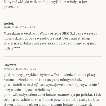
Żeby mówić „do widzenia” po wyjściu z windy to już
przesada.
Wojtek
29 GRUDNIA 2009
6:02
Mieszkam w centrum Wawy osiedle SBM Sztuka i wszyscy
mowia dzien dobry i wesolych swiat. Jest nawet sklep
cukiernia apteka i wszyscy sa sympatyczni. Inny kraj inni
ludzie ???
Obywatel
29 GRUDNIA 2009
10:31
podam inny przyklad- bylem w Danii, siedzialem na plazy
z zona i dzieckiem, mijala nas para mlodych ludzi –
powiedzieli nam „hej” to zwyczajowe dunskie przywitanie /
oczywiscie odpowiedzielismy/
po chwili uslyszalem ze ci ludzie rozmawiaja po polsku, i tak
sobie pomyslalem, ze w Polsce pewnie minelibysmy sie bez
słowa, a tam na obcej ziemi – ci sami ludzie i prosze jak