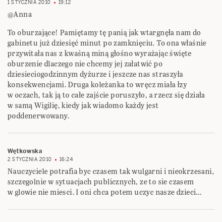
1 STYCZNIA 2010
19:12
@Anna
To oburzające! Pamiętamy tę panią jak wtargnęła nam do
gabinetu już dziesięć minut po zamknięciu. To ona właśnie
przywitała nas z kwaśną miną głośno wyrażając święte
oburzenie dlaczego nie chcemy jej załatwić po
dziesieciogodzinnym dyżurze i jeszcze nas straszyła
konsekwencjami. Druga koleżanka to wręcz miała łzy
w oczach, tak ją to całe zajście poruszyło, a rzecz się działa
w samą Wigilię, kiedy jak wiadomo każdy jest
poddenerwowany.
Wętkowska
2 STYCZNIA 2010
16:24
Nauczyciele potrafia byc czasem tak wulgarni i nieokrzesani,
szczegolnie w sytuacjach publicznych, ze to sie czasem
w glowie nie miesci. I oni chca potem uczyc nasze dzieci…