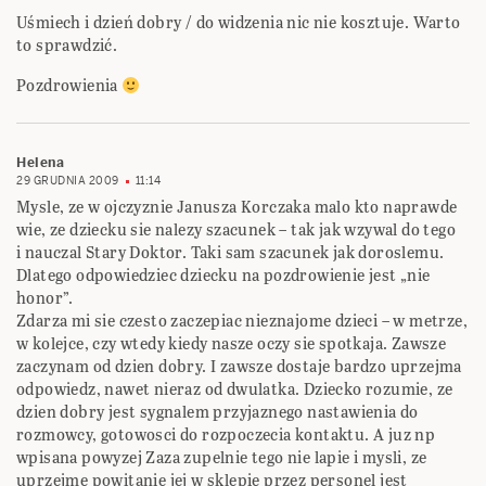
Uśmiech i dzień dobry / do widzenia nic nie kosztuje. Warto
to sprawdzić.
Pozdrowienia
Helena
29 GRUDNIA 2009
11:14
Mysle, ze w ojczyznie Janusza Korczaka malo kto naprawde
wie, ze dziecku sie nalezy szacunek – tak jak wzywal do tego
i nauczal Stary Doktor. Taki sam szacunek jak doroslemu.
Dlatego odpowiedziec dziecku na pozdrowienie jest „nie
honor”.
Zdarza mi sie czesto zaczepiac nieznajome dzieci – w metrze,
w kolejce, czy wtedy kiedy nasze oczy sie spotkaja. Zawsze
zaczynam od dzien dobry. I zawsze dostaje bardzo uprzejma
odpowiedz, nawet nieraz od dwulatka. Dziecko rozumie, ze
dzien dobry jest sygnalem przyjaznego nastawienia do
rozmowcy, gotowosci do rozpoczecia kontaktu. A juz np
wpisana powyzej Zaza zupelnie tego nie lapie i mysli, ze
uprzejme powitanie jej w sklepie przez personel jest