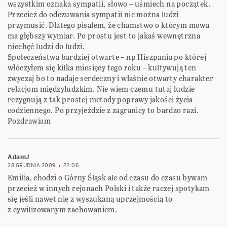
wszystkim oznaka sympatii, słowo – uśmiech na początek.
Przecież do odczuwania sympatii nie można ludzi
przymusić. Dlatego pisałem, że chamstwo o którym mowa
ma głębszy wymiar. Po prostu jest to jakaś wewnętrzna
niechęć ludzi do ludzi.
Społeczeństwa bardziej otwarte – np Hiszpania po której
włóczyłem się kilka miesięcy tego roku – kultywują ten
zwyczaj bo to nadaje serdeczny i właśnie otwarty charakter
relacjom międzyludzkim. Nie wiem czemu tutaj ludzie
rezygnują z tak prostej metody poprawy jakości życia
codziennego. Po przyjeździe z zagranicy to bardzo razi.
Pozdrawiam
AdamJ
28 GRUDNIA 2009
22:06
Emilia, chodzi o Górny Śląsk ale od czasu do czasu bywam
przecież w innych rejonach Polski i także raczej spotykam
się jeśli nawet nie z wyszukaną uprzejmością to
z cywilizowanym zachowaniem.