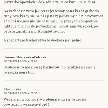
wszystko opowiada i dokladnie za ile co kupili te audi a4.
Na zachodzie za to jak teraz jestesmy to na kazda gatke do
tubylcow kazdy sie na nas patrzy jakbysmy nic nie rozumieli,
a to oni w ogole nic nie rozumieli i w pracy to kompletnie
nikt nie mial nic do powiedzenia, nawet sam wlascicel, po
prostu zupelnie nic. Kompletne dno.
A rozdartego bachorstwa to dookola jest pelno.
Bożena Stasiewska-Połczak
30 GRUDNIA 2009
21:46
Osobiście to nie znoszę bachorów, bo rozdzierają swoje
pyszczki non stop.
Stachurska
30 GRUDNIA 2009
23:35
Wszelkiemu bachorstwu pleniącemu się wszędzie
powiedzmy wreszcie stop!!!