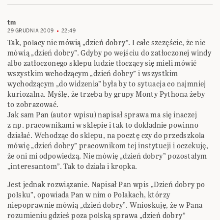
tm
29 GRUDNIA 2009
22:49
Tak, polacy nie mówią „dzień dobry”. I całe szczęście, że nie
mówią „dzień dobry”. Gdyby po wejściu do zatłoczonej windy
albo zatłoczonego sklepu ludzie tłoczący się mieli mówić
wszystkim wchodzącym „dzień dobry” i wszystkim
wychodzącym „do widzenia” była by to sytuacja co najmniej
kuriozalna. Myślę, że trzeba by grupy Monty Pythona żeby
to zobrazować.
Jak sam Pan (autor wpisu) napisał sprawa ma się inaczej
z np. pracownikami w sklepie i tak to dokładnie powinno
działać. Wchodząc do sklepu, na pocztę czy do przedszkola
mówię „dzień dobry” pracownikom tej instytucji i oczekuję,
że oni mi odpowiedzą. Nie mówię „dzień dobry” pozostałym
„interesantom”. Tak to działa i kropka.
Jest jednak rozwiązanie. Napisał Pan wpis „Dzień dobry po
polsku”, opowiada Pan w nim o Polakach, którzy
niepoprawnie mówią „dzień dobry”. Wnioskuję, że w Pana
rozumieniu gdzieś poza polską sprawa „dzień dobry”