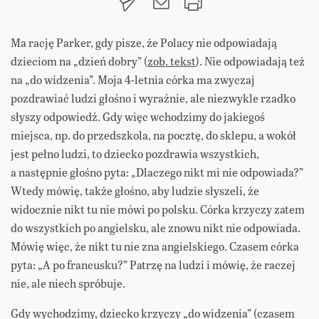
Ma rację Parker, gdy pisze, że Polacy nie odpowiadają
dzieciom na „dzień dobry” (
zob. tekst
). Nie odpowiadają też
na „do widzenia”. Moja 4-letnia córka ma zwyczaj
pozdrawiać ludzi głośno i wyraźnie, ale niezwykle rzadko
słyszy odpowiedź. Gdy więc wchodzimy do jakiegoś
miejsca, np. do przedszkola, na pocztę, do sklepu, a wokół
jest pełno ludzi, to dziecko pozdrawia wszystkich,
a następnie głośno pyta: „Dlaczego nikt mi nie odpowiada?”
Wtedy mówię, także głośno, aby ludzie słyszeli, że
widocznie nikt tu nie mówi po polsku. Córka krzyczy zatem
do wszystkich po angielsku, ale znowu nikt nie odpowiada.
Mówię więc, że nikt tu nie zna angielskiego. Czasem córka
pyta: „A po francusku?” Patrzę na ludzi i mówię, że raczej
nie, ale niech spróbuje.
Gdy wychodzimy, dziecko krzyczy „do widzenia” (czasem