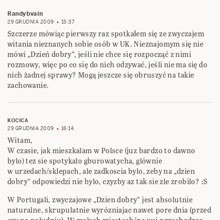
Randybvain
29 GRUDNIA 2009
15:37
Szczerze mówiąc pierwszy raz spotkałem się ze zwyczajem
witania nieznanych sobie osób w UK. Nieznajomym się nie
mówi „Dzień dobry”, jeśli nie chce się rozpocząć z nimi
rozmowy, więc po co się do nich odzywać, jeśli nie ma się do
nich żadnej sprawy? Mogą jeszcze się obruszyć na takie
zachowanie.
KOCICA
29 GRUDNIA 2009
16:14
Witam,
W czasie, jak mieszkalam w Polsce (juz bardzo to dawno
bylo) tez sie spotykalo gburowatycha, glównie
w urzedach/sklepach, ale zadkoscia bylo, zeby na „dzien
dobry” odpowiedzi nie bylo, czyzby az tak sie zle zrobilo? :S
W Portugali, zwyczajowe „Dzien dobry” jest absolutnie
naturalne, skrupulatnie wyrózniajac nawet pore dnia (przed