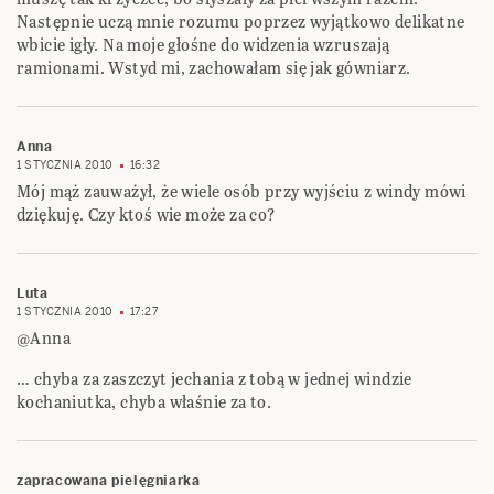
Następnie uczą mnie rozumu poprzez wyjątkowo delikatne
wbicie igły. Na moje głośne do widzenia wzruszają
ramionami. Wstyd mi, zachowałam się jak gówniarz.
Anna
1 STYCZNIA 2010
16:32
Mój mąż zauważył, że wiele osób przy wyjściu z windy mówi
dziękuję. Czy ktoś wie może za co?
Luta
1 STYCZNIA 2010
17:27
@Anna
… chyba za zaszczyt jechania z tobą w jednej windzie
kochaniutka, chyba właśnie za to.
zapracowana pielęgniarka