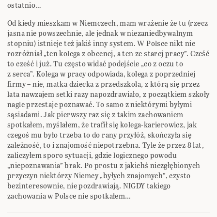
ostatnio…
Od kiedy mieszkam w Niemczech, mam wrażenie że tu (rzecz
jasna nie powszechnie, ale jednak w niezaniedbywalnym
stopniu) istnieje też jakiś inny system. W Polsce nikt nie
rozróżniał „ten kolega z obecnej, a ten ze starej pracy”. Cześć
to cześć i już. Tu często widać podejście „co z oczu to
z serca”. Kolega w pracy odpowiada, kolega z poprzedniej
firmy – nie, matka dziecka z przedszkola, z którą się przez
lata nawzajem setki razy napozdrawiało, z początkiem szkoły
nagle przestaje poznawać. To samo z niektórymi byłymi
sąsiadami. Jak pierwszy raz się z takim zachowaniem
spotkałem, myślałem, że trafił się kolega-karierowicz, jak
czegoś mu było trzeba to do rany przyłóż, skończyła się
zależność, to i znajomość niepotrzebna. Tyle że przez 8 lat,
zaliczyłem sporo sytuacji, gdzie logicznego powodu
„niepoznawania” brak. Po prostu z jakichś niezgłębionych
przyczyn niektórzy Niemcy „byłych znajomych”, czysto
bezinteresownie, nie pozdrawiają. NIGDY takiego
zachowania w Polsce nie spotkałem…