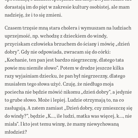
dorastają im do pięt w zakresie kultury osobistej, ale mam
nadzieję, że i to się zmieni.
Czasem trzęsie mną stara cholera i wymuszam na ludziach
uprzejmość, np. wchodzę z dzieckiem do windy,
przyciskam człowieka brzuchem do ściany i mówię „dzień
dobry”. Gdy nie odpowiada, zwracam się do córki:
„Kochanie, ten pan jest bardzo niegrzeczny, dlatego tata
powie mu niemiłe słowo”. Potem w drodze jeszcze kilka
razy wyjaśniam dziecku, że pan był niegrzeczny, dlatego
musiałem tego słowa użyć. Czuję, że niedługo moja
pociecha nie będzie mówić nikomu „dzień dobry”, a jedynie
to grube słowo. Może i lepiej. Ludzie otrzymają to, na co
zasługują. A zatem zamiast „Dzień dobry, czy zmieszczę się
do windy?”, będzie „K…, ile ludzi, matka was więcej, k…, nie
miała”. I kto jest temu winny, że mamy niewychowaną
młodzież?