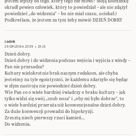
jestem lepszy od tego, który tego nie mówi? Moją koleżankę
okradł pewien człowiek, który to powiedział – ale nie zdążył
powiedzieć „do widzenia” – bo nie miał czasu, uciekał:)
Podkreślam, że jestem za tym żeby mówić DZIEŃ DOBRY
radek
29 GRUDNIA 2009
19:15
Dzień dobry.
Dzień dobry i do widzenia podczas wejścia i wyjścia z windy –
Pan nie przesadza?
Kultury wielokrotnie brak naszym rodakom, ale chyba
jesteśmy na tyle egoistyczni, że każdemu zdarzyło się będąc
w złym nastroju nie powiedzieć dzień dobry.
Wie Pan co o wiele bardziej świadczy o braku kultury – jak
tylko widzi się swój „czub nosa” i „oby mi było dobrze”, to
o wiele bardziej przeraża niż konwencjonalne dzień dobry.
Za dużo konwencji prowadzi do hipokryzji.
Zresztą niech pierwszy rzuci kamień…
Do widzenia.