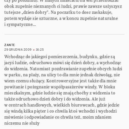
czy po poludniu). W malych miastach/na wsi przechodzac
obok zupelnie nieznanych ci ludzi, prawie zawsze uslyszysz
tutejsze „dzien dobry”. Na poczatku to dosc zaskakuje,
potem wydaje sie sztuczne, a w koncu zupelnie naturalne
i sympatyczne…
ZANTE
29 GRUDNIA 2009
16:25
Wchodząc do jakiegoś pomieszczenia, budynku, gdzie są
jacyś ludzie, odruchowo mówi się dzień dobry, a wychodząc
do widzenia. Natomiast pozdrawianie zupełnie obcych ludzi
w parku, na plaży, na ulicy to dla mnie jednak dziwoląg, nie
wiem czemu służący. Kontrowersyjne jest także dla mnie
powitanie i pożegnanie współpasażerów windy. W bloku
mieszkalnym, gdzie ludzie się znają choćby z widzenia to
także odruchowo dzień dobry i do widzenia. Ale już
w centrach handlowych, wielkich biurowcach, gdzie jedzie
się windą kilka pięter i co chwila ktoś wchodzi i wychodzi
mówienie i odpowiadanie co chwila też, moim zdaniem
niczemu nie służy