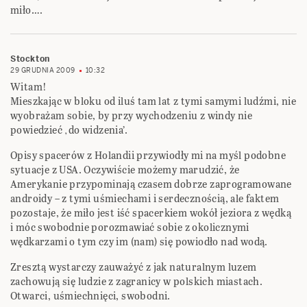
miło….
Stockton
29 GRUDNIA 2009
10:32
Witam!
Mieszkając w bloku od iluś tam lat z tymi samymi ludźmi, nie
wyobrażam sobie, by przy wychodzeniu z windy nie
powiedzieć ‚do widzenia’.
Opisy spacerów z Holandii przywiodły mi na myśl podobne
sytuacje z USA. Oczywiście możemy marudzić, że
Amerykanie przypominają czasem dobrze zaprogramowane
androidy – z tymi uśmiechami i serdecznością, ale faktem
pozostaje, że miło jest iść spacerkiem wokół jeziora z wędką
i móc swobodnie porozmawiać sobie z okolicznymi
wędkarzami o tym czy im (nam) się powiodło nad wodą.
Zresztą wystarczy zauważyć z jak naturalnym luzem
zachowują się ludzie z zagranicy w polskich miastach.
Otwarci, uśmiechnięci, swobodni.