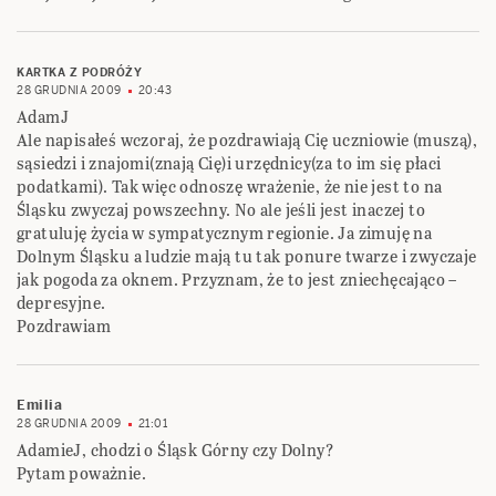
KARTKA Z PODRÓŻY
28 GRUDNIA 2009
20:43
AdamJ
Ale napisałeś wczoraj, że pozdrawiają Cię uczniowie (muszą),
sąsiedzi i znajomi(znają Cię)i urzędnicy(za to im się płaci
podatkami). Tak więc odnoszę wrażenie, że nie jest to na
Śląsku zwyczaj powszechny. No ale jeśli jest inaczej to
gratuluję życia w sympatycznym regionie. Ja zimuję na
Dolnym Śląsku a ludzie mają tu tak ponure twarze i zwyczaje
jak pogoda za oknem. Przyznam, że to jest zniechęcająco –
depresyjne.
Pozdrawiam
Emilia
28 GRUDNIA 2009
21:01
AdamieJ, chodzi o Śląsk Górny czy Dolny?
Pytam poważnie.