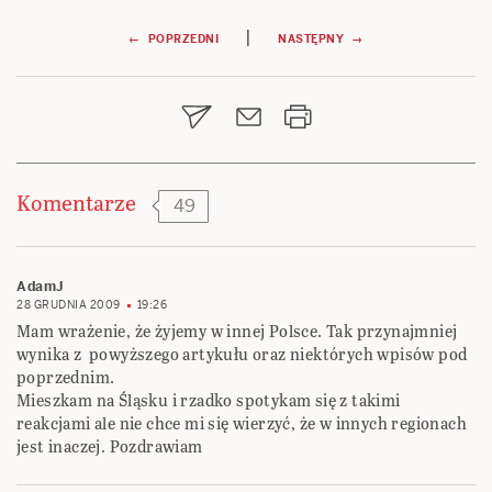
Nawigacja
|
← POPRZEDNI
NASTĘPNY →
wpisu
Komentarze
49
AdamJ
28 GRUDNIA 2009
19:26
Mam wrażenie, że żyjemy w innej Polsce. Tak przynajmniej
wynika z powyższego artykułu oraz niektórych wpisów pod
poprzednim.
Mieszkam na Śląsku i rzadko spotykam się z takimi
reakcjami ale nie chce mi się wierzyć, że w innych regionach
jest inaczej. Pozdrawiam