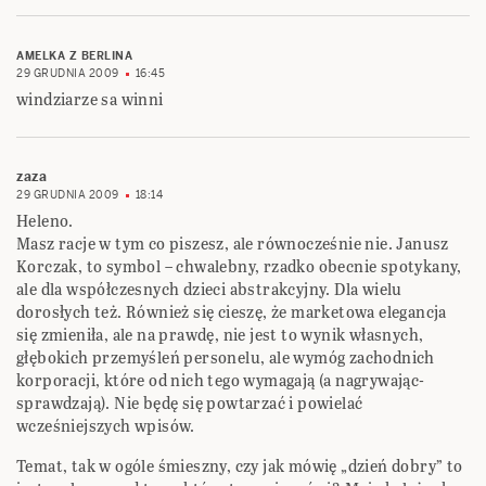
AMELKA Z BERLINA
29 GRUDNIA 2009
16:45
windziarze sa winni
zaza
29 GRUDNIA 2009
18:14
Heleno.
Masz racje w tym co piszesz, ale równocześnie nie. Janusz
Korczak, to symbol – chwalebny, rzadko obecnie spotykany,
ale dla współczesnych dzieci abstrakcyjny. Dla wielu
dorosłych też. Również się cieszę, że marketowa elegancja
się zmieniła, ale na prawdę, nie jest to wynik własnych,
głębokich przemyśleń personelu, ale wymóg zachodnich
korporacji, które od nich tego wymagają (a nagrywając-
sprawdzają). Nie będę się powtarzać i powielać
wcześniejszych wpisów.
Temat, tak w ogóle śmieszny, czy jak mówię „dzień dobry” to