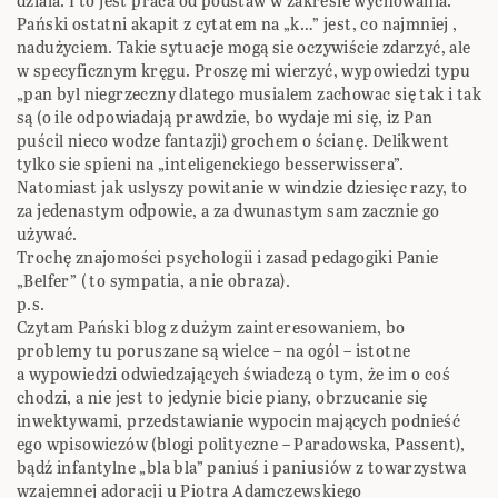
dziala. I to jest praca od podstaw w zakresie wychowania.
Pański ostatni akapit z cytatem na „k…” jest, co najmniej ,
nadużyciem. Takie sytuacje mogą sie oczywiście zdarzyć, ale
w specyficznym kręgu. Proszę mi wierzyć, wypowiedzi typu
„pan byl niegrzeczny dlatego musialem zachowac się tak i tak
są (o ile odpowiadają prawdzie, bo wydaje mi się, iz Pan
puścil nieco wodze fantazji) grochem o ścianę. Delikwent
tylko sie spieni na „inteligenckiego besserwissera”.
Natomiast jak uslyszy powitanie w windzie dziesięc razy, to
za jedenastym odpowie, a za dwunastym sam zacznie go
używać.
Trochę znajomości psychologii i zasad pedagogiki Panie
„Belfer” ( to sympatia, a nie obraza).
p.s.
Czytam Pański blog z dużym zainteresowaniem, bo
problemy tu poruszane są wielce – na ogól – istotne
a wypowiedzi odwiedzających świadczą o tym, że im o coś
chodzi, a nie jest to jedynie bicie piany, obrzucanie się
inwektywami, przedstawianie wypocin mających podnieść
ego wpisowiczów (blogi polityczne – Paradowska, Passent),
bądź infantylne „bla bla” paniuś i paniusiów z towarzystwa
wzajemnej adoracji u Piotra Adamczewskiego