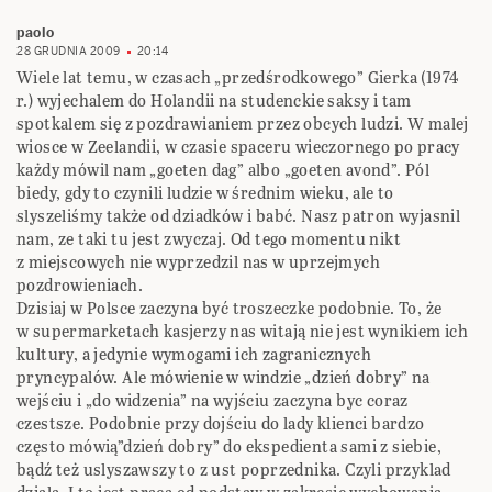
paolo
28 GRUDNIA 2009
20:14
Wiele lat temu, w czasach „przedśrodkowego” Gierka (1974
r.) wyjechalem do Holandii na studenckie saksy i tam
spotkalem się z pozdrawianiem przez obcych ludzi. W malej
wiosce w Zeelandii, w czasie spaceru wieczornego po pracy
każdy mówil nam „goeten dag” albo „goeten avond”. Pól
biedy, gdy to czynili ludzie w średnim wieku, ale to
slyszeliśmy także od dziadków i babć. Nasz patron wyjasnil
nam, ze taki tu jest zwyczaj. Od tego momentu nikt
z miejscowych nie wyprzedzil nas w uprzejmych
pozdrowieniach.
Dzisiaj w Polsce zaczyna być troszeczke podobnie. To, że
w supermarketach kasjerzy nas witają nie jest wynikiem ich
kultury, a jedynie wymogami ich zagranicznych
pryncypalów. Ale mówienie w windzie „dzień dobry” na
wejściu i „do widzenia” na wyjściu zaczyna byc coraz
czestsze. Podobnie przy dojściu do lady klienci bardzo
często mówią”dzień dobry” do ekspedienta sami z siebie,
bądź też uslyszawszy to z ust poprzednika. Czyli przyklad