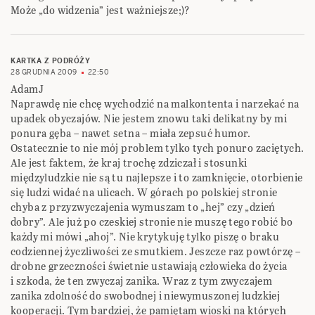
Może „do widzenia” jest ważniejsze;)?
KARTKA Z PODRÓŻY
28 GRUDNIA 2009
22:50
AdamJ
Naprawdę nie chcę wychodzić na malkontenta i narzekać na
upadek obyczajów. Nie jestem znowu taki delikatny by mi
ponura gęba – nawet setna – miała zepsuć humor.
Ostatecznie to nie mój problem tylko tych ponuro zaciętych.
Ale jest faktem, że kraj trochę zdziczał i stosunki
międzyludzkie nie są tu najlepsze i to zamknięcie, otorbienie
się ludzi widać na ulicach. W górach po polskiej stronie
chyba z przyzwyczajenia wymuszam to „hej” czy „dzień
dobry”. Ale już po czeskiej stronie nie muszę tego robić bo
każdy mi mówi „ahoj”. Nie krytykuję tylko piszę o braku
codziennej życzliwości ze smutkiem. Jeszcze raz powtórzę –
drobne grzeczności świetnie ustawiają człowieka do życia
i szkoda, że ten zwyczaj zanika. Wraz z tym zwyczajem
zanika zdolność do swobodnej i niewymuszonej ludzkiej
kooperacji. Tym bardziej, że pamiętam wioski na których