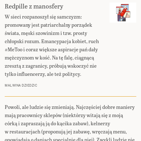
Redpille z manosfery
W sieci rozpanoszył się samczyzm:
promowany jest patriarchalny porządek
świata, męski szowinizm i tzw. prosty
chłopski rozum. Emancypacja kobiet, ruch
#MeToo i coraz większe aspiracje pań dały
mężczyznom w kość. Na tę falę, ciągnącą
zresztą z zagranicy, próbują wskoczyć nie
tylko influencerzy, ale też politycy.
MALWINA DZIEDZIC
Powoli, ale ludzie się zmieniają. Najczęściej dobre maniery
mają pracownicy sklepów (niektórzy witają się z moją
córką i zapraszają ją do kącika zabaw), kelnerzy
w restauracjach (proponują jej zabawę, wręczają menu,
opowiadają o daniach specjalnie dla niej). Zwykli ludzie nie