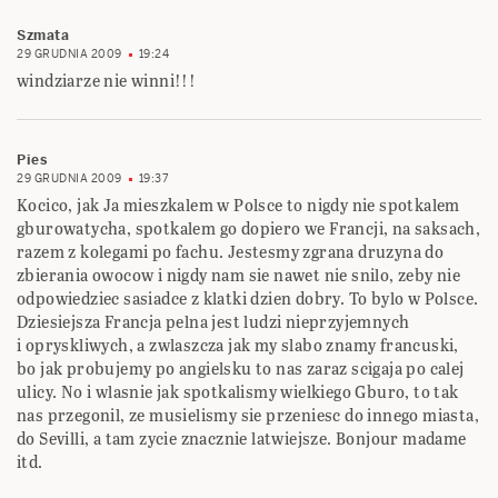
Szmata
29 GRUDNIA 2009
19:24
windziarze nie winni!!!
Pies
29 GRUDNIA 2009
19:37
Kocico, jak Ja mieszkalem w Polsce to nigdy nie spotkalem
gburowatycha, spotkalem go dopiero we Francji, na saksach,
razem z kolegami po fachu. Jestesmy zgrana druzyna do
zbierania owocow i nigdy nam sie nawet nie snilo, zeby nie
odpowiedziec sasiadce z klatki dzien dobry. To bylo w Polsce.
Dziesiejsza Francja pelna jest ludzi nieprzyjemnych
i opryskliwych, a zwlaszcza jak my slabo znamy francuski,
bo jak probujemy po angielsku to nas zaraz scigaja po calej
ulicy. No i wlasnie jak spotkalismy wielkiego Gburo, to tak
nas przegonil, ze musielismy sie przeniesc do innego miasta,
do Sevilli, a tam zycie znacznie latwiejsze. Bonjour madame
itd.