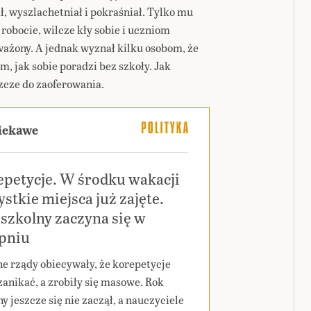
, wyszlachetniał i pokraśniał. Tylko mu
robocie, wilcze kły sobie i uczniom
ważony. A jednak wyznał kilku osobom, że
, jak sobie poradzi bez szkoły. Jak
zcze do zaoferowania.
ciekawe
epetycje. W środku wakacji
stkie miejsca już zajęte.
szkolny zaczyna się w
rpniu
ne rządy obiecywały, że korepetycje
zanikać, a zrobiły się masowe. Rok
y jeszcze się nie zaczął, a nauczyciele