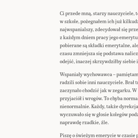
Ci przede mną, starzy nauczyciele, t
w szkole, pożegnałem ich już kilkudz
najwspanialszy, zdecydował się przej
z każdym dniem pracy jego emerytu
pobierane są składki emerytalne, a
czasu zmniejsza się podstawa nalic
odejść, inaczej skrzywdziłby siebie i
Wspaniały wychowawca – pamiętam, 
radzili sobie inni nauczyciele. Brał 
zaczynało chodzić jak w zegarku. W 
przyjaciół i wrogów. To chyba norma
nienormalnie. Każdy, także dyrekcja
wyczuwało się w głosie kolegów podzi
naprawdę rzadkie, źle.
Piszę o świeżym emerycie w czasie p