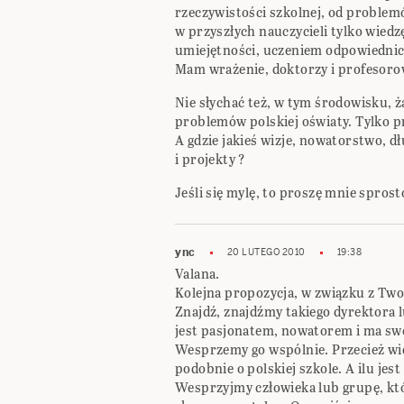
rzeczywistości szkolnej, od problemó
w przyszłych nauczycieli tylko wiedz
umiejętności, uczeniem odpowiedni
Mam wrażenie, doktorzy i profesorow
Nie słychać też, w tym środowisku, 
problemów polskiej oświaty. Tylko 
A gdzie jakieś wizje, nowatorstwo, 
i projekty ?
Jeśli się mylę, to proszę mnie spros
ync
20 LUTEGO 2010
19:38
Valana.
Kolejna propozycja, w związku z Two
Znajdź, znajdźmy takiego dyrektora l
jest pasjonatem, nowatorem i ma swoj
Wesprzemy go wspólnie. Przecież wid
podobnie o polskiej szkole. A ilu jes
Wesprzyjmy człowieka lub grupę, któ