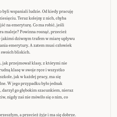
o byli wspaniali ludzie. Od kiedy pracuję
iesięciu. Teraz kolejny z nich, chyba
ść na emeryturę. Co ma robić, jeśli
ra maleje? Powinna rosnąć, przecież
le jakimś dziwnym trafem w miarę upływu
zania emerytury. A zatem musi człowiek
 swoich bliskich.
jak przejmował klasy, z którymi nie
trudną klasę w swoje ręce i wszystko
szkole, jak w każdej pracy, ma się
lne. W jego przypadku było jednak
, darzył go głębokim szacunkiem, nieraz
w, nigdy zaś nie mówiło się o nim, co
rzeszłym, a przecież żyje i ma się dobrze.