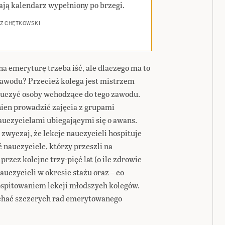
ają kalendarz wypełniony po brzegi.
Z CHĘTKOWSKI
na emeryturę trzeba iść, ale dlaczego ma to
awodu? Przecież kolega jest mistrzem
auczyć osoby wchodzące do tego zawodu.
ien prowadzić zajęcia z grupami
uczycielami ubiegającymi się o awans.
wyczaj, że lekcje nauczycieli hospituje
nauczyciele, którzy przeszli na
przez kolejne trzy-pięć lat (o ile zdrowie
uczycieli w okresie stażu oraz – co
ospitowaniem lekcji młodszych kolegów.
chać szczerych rad emerytowanego