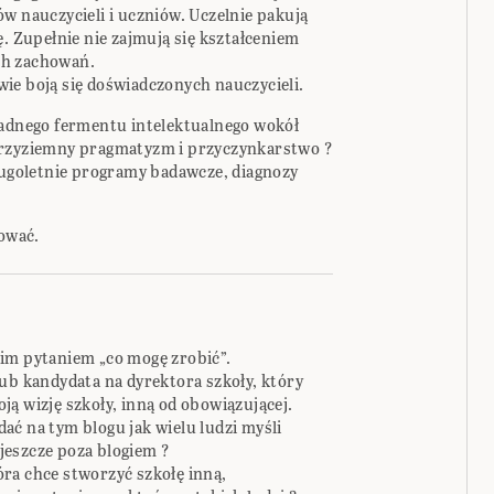
w nauczycieli i uczniów. Uczelnie pakują
ę. Zupełnie nie zajmują się kształceniem
ch zachowań.
ie boją się doświadczonych nauczycieli.
żadnego fermentu intelektualnego wokół
przyziemny pragmatyzm i przyczynkarstwo ?
długoletnie programy badawcze, diagnozy
tować.
im pytaniem „co mogę zrobić”.
ub kandydata na dyrektora szkoły, który
ą wizję szkoły, inną od obowiązującej.
ać na tym blogu jak wielu ludzi myśli
t jeszcze poza blogiem ?
ra chce stworzyć szkołę inną,