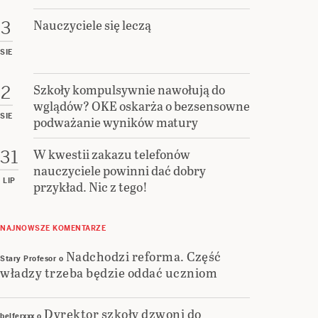
Nauczyciele się leczą
3
SIE
Szkoły kompulsywnie nawołują do
2
wglądów? OKE oskarża o bezsensowne
SIE
podważanie wyników matury
W kwestii zakazu telefonów
31
nauczyciele powinni dać dobry
LIP
przykład. Nic z tego!
NAJNOWSZE KOMENTARZE
Nadchodzi reforma. Część
Stary Profesor
o
władzy trzeba będzie oddać uczniom
Dyrektor szkoły dzwoni do
belferxxx
o