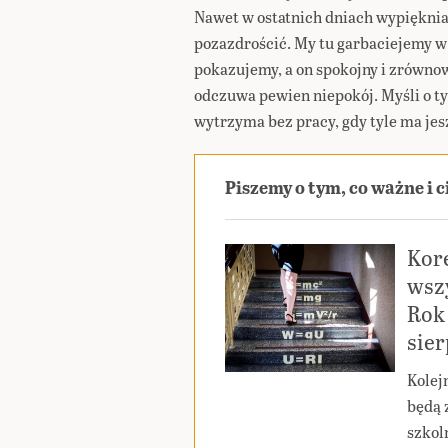
Nawet w ostatnich dniach wypiękniał
pozazdrościć. My tu garbaciejemy w 
pokazujemy, a on spokojny i zrówno
odczuwa pewien niepokój. Myśli o tym
wytrzyma bez pracy, gdy tyle ma jes
Piszemy o tym, co ważne i 
Kor
wszy
Rok 
sie
Kolej
będą 
szkoln