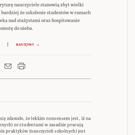
yturę nauczyciele stanowią zbyt wielki
m bardziej że szkolenie studentów w ramach
ieka nad stażystami oraz hospitowanie
pomstę do nieba.
|
NASTĘPNY →
ię zdawało, że lekkim nonsensem jest, iż na
cznych) ze studentami w zasadzie pracują
ola praktyków (nauczycieli szkolnych) jest