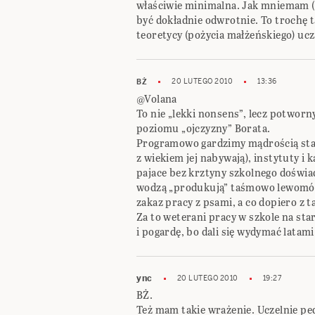
właściwie minimalna. Jak mniemam (i
być dokładnie odwrotnie. To trochę t
teoretycy (pożycia małżeńskiego) uc
20 LUTEGO 2010
13:36
BŻ
@Volana
To nie „lekki nonsens”, lecz potworn
poziomu „ojczyzny” Borata.
Programowo gardzimy mądrością star
z wiekiem jej nabywają), instytuty i
pajace bez krztyny szkolnego doświa
wodzą „produkują” taśmowo lewomóz
zakaz pracy z psami, a co dopiero z ta
Za to weterani pracy w szkole na st
i pogardę, bo dali się wydymać latami 
ync
20 LUTEGO 2010
19:27
BŻ.
Też mam takie wrażenie. Uczelnie ped