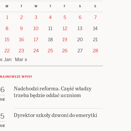
M
T
W
T
F
S
S
1
2
3
4
5
6
7
8
9
10
11
12
13
14
15
16
17
18
19
20
21
22
23
24
25
26
27
28
« Jan
Mar »
NAJNOWSZE WPISY
Nadchodzi reforma. Część władzy
6
trzeba będzie oddać uczniom
SIE
Dyrektor szkoły dzwoni do emerytki
5
SIE