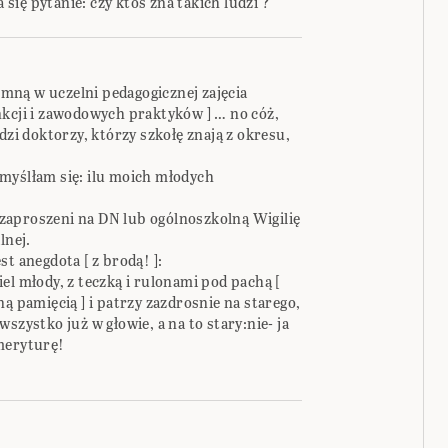
ię pytanie: czy ktoś zna takich ludzi ?
mną w uczelni pedagogicznej zajęcia
nkcji i zawodowych praktyków ] … no cóż,
dzi doktorzy, którzy szkołę znają z okresu,
myślłam się: ilu moich młodych
zaproszeni na DN lub ogólnoszkolną Wigilię
lnej.
t anegdota [ z brodą! ]:
el młody, z teczką i rulonami pod pachą [
ą pamięcią ] i patrzy zazdrosnie na starego,
szystko już w głowie, a na to stary:nie- ja
meryturę!