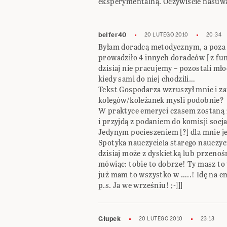
eksperymentalną. Oczywiście nasuwa s
belfer40
20 LUTEGO 2010
20:34
Byłam doradcą metodycznym, a poza 
prowadziło 4 innych doradców [ z fu
dzisiaj nie pracujemy – pozostali mło
kiedy sami do niej chodzili…
Tekst Gospodarza wzruszył mnie i za
kolegów/koleżanek mysli podobnie?
W praktyce emeryci czasem zostaną 
i przyjdą z podaniem do komisji socja
Jedynym pocieszeniem [?] dla mnie jes
Spotyka nauczyciela starego nauczyci
dzisiaj może z dyskietką lub przenośn
mówiąc: tobie to dobrze! Ty masz to w
już mam to wszystko w …..! Idę na e
p.s. Ja we wrześniu! ;-]]]
Głupek
20 LUTEGO 2010
23:13