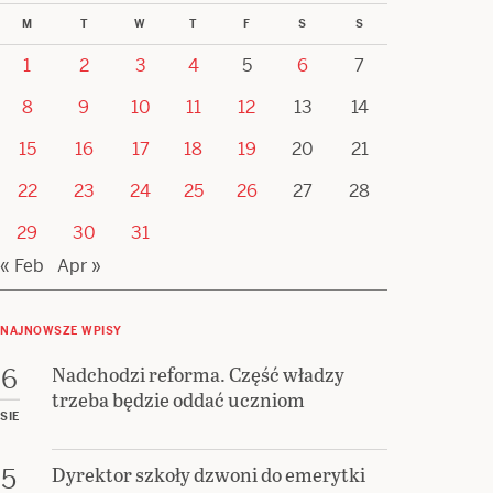
M
T
W
T
F
S
S
1
2
3
4
5
6
7
8
9
10
11
12
13
14
15
16
17
18
19
20
21
22
23
24
25
26
27
28
29
30
31
« Feb
Apr »
NAJNOWSZE WPISY
Nadchodzi reforma. Część władzy
6
trzeba będzie oddać uczniom
SIE
Dyrektor szkoły dzwoni do emerytki
5