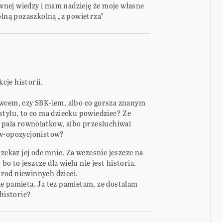
nej wiedzy i mam nadzieję że moje własne
ólną pozaszkolną „z powietrza”
kcje historii.
-wcem, czy SBK-iem, albo co gorsza znanym
stylu, to co ma dziecku powiedziec? Ze
l pala rownolatkow, albo przesluchiwal
ow-opozycjonistow?
zekaz jej ode mnie. Za wczesnie jeszcze na
bo to jeszcze dla wielu nie jest historia.
rod niewinnych dzieci.
e pamieta. Ja tez pamietam, ze dostalam
 historie?