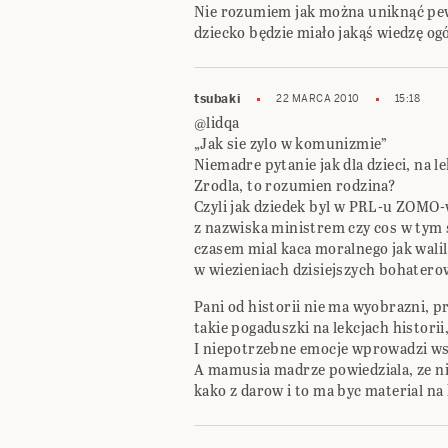
Nie rozumiem jak można uniknąć pew
dziecko będzie miało jakąś wiedzę og
tsubaki
22 MARCA 2010
15:18
@lidqa
„Jak sie zylo w komunizmie”
Niemadre pytanie jak dla dzieci, na le
Zrodla, to rozumien rodzina?
Czyli jak dziedek byl w PRL-u ZOMO
z nazwiska ministrem czy cos w tym 
czasem mial kaca moralnego jak wali
w wiezieniach dzisiejszych bohater
Pani od historii nie ma wyobrazni, pr
takie pogaduszki na lekcjach historii, 
I niepotrzebne emocje wprowadzi ws
A mamusia madrze powiedziala, ze ni
kako z darow i to ma byc material na