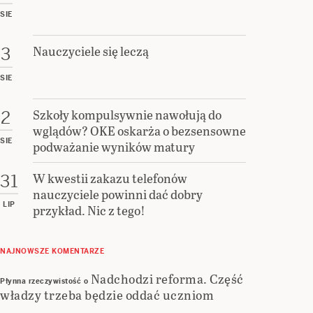
SIE
Nauczyciele się leczą
3
SIE
Szkoły kompulsywnie nawołują do
2
wglądów? OKE oskarża o bezsensowne
SIE
podważanie wyników matury
W kwestii zakazu telefonów
31
nauczyciele powinni dać dobry
LIP
przykład. Nic z tego!
NAJNOWSZE KOMENTARZE
Nadchodzi reforma. Część
Płynna rzeczywistość
o
władzy trzeba będzie oddać uczniom