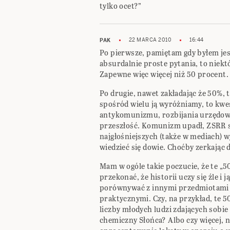
tylko ocet?”
22 MARCA 2010
16:44
PAK
Po pierwsze, pamiętam gdy byłem je
absurdalnie proste pytania, to niekt
Zapewne więc więcej niż 50 procent.
Po drugie, nawet zakładając że 50%, t
spośród wielu ją wyróżniamy, to kwest
antykomunizmu, rozbijania urzędowej
przeszłość. Komunizm upadł, ZSRR si
najgłośniejszych (także w mediach) w
wiedzieć się dowie. Choćby zerkając d
Mam w ogóle takie poczucie, że te „5
przekonać, że historii uczy się źle i 
porównywać z innymi przedmiotami 
praktycznymi. Czy, na przykład, te 5
liczby młodych ludzi zdających sobie 
chemiczny Słońca? Albo czy więcej, ni