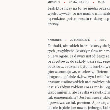
22 MARCA 2010
15:35
MRCICHY
Jeśli ktoś liczy na to, że media przek
wychowywać), to nie mam o nim najl
są rodzice, potem reszta rodziny, a 
rzeczy.
demonka
22 MARCA 2010
16:30
Tsubaki, ale takich ludzi, którzy słu
tych „zwykłych”, którzy pałowanie mog
o ile w ogóle. Ja dawny ustrój jeszcz
przygotowac do szkoły jakies szczeg
rodziców. Jedzenie było na kartki, w
pierwszomajowe, w telewizji Dziennik 
długości spódnic dziewczyn i włosów
czasów stalinowskich moi rodzice nie 
jest z każdym rokiem coraz mniej. Zg
wspomnienia, ale czy dla wszystkich?
tak emocjonalnie? Jestem raczej skł
i powiewa, ze tak powiem. A jak się z
lat nie będzie już nawet jednego, któ