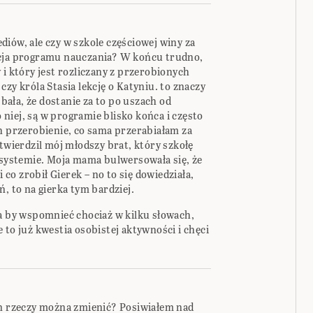
iów, ale czy w szkole częściowej winy za
kcja programu nauczania? W końcu trudno,
 i który jest rozliczany z przerobionych
zy króla Stasia lekcję o Katyniu. to znaczy
 bała, że dostanie za to po uszach od
o niej, są w programie blisko końca i często
h przerobienie, co sama przerabiałam za
otwierdzil mój młodszy brat, który szkołę
m systemie. Moja mama bulwersowała się, że
i co zrobił Gierek – no to się dowiedziała,
, to na gierka tym bardziej.
na by wspomnieć chociaż w kilku słowach,
 to już kwestia osobistej aktywności i chęci
an rzeczy można zmienić? Posiwiałem nad