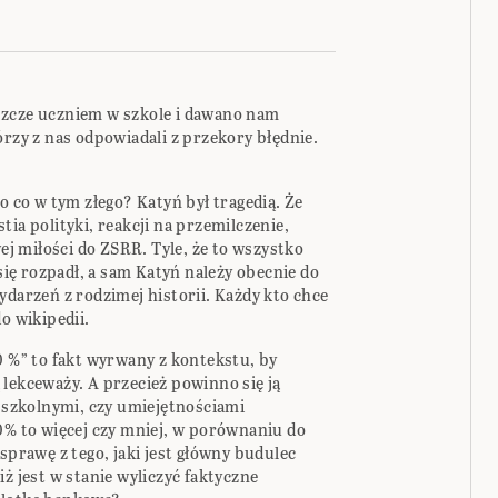
szcze uczniem w szkole i dawano nam
órzy z nas odpowiadali z przekory błędnie.
o co w tym złego? Katyń był tragedią. Że
ia polityki, reakcji na przemilczenie,
 miłości do ZSRR. Tyle, że to wszystko
ę rozpadł, a sam Katyń należy obecnie do
ydarzeń z rodzimej historii. Każdy kto chce
o wikipedii.
0 %” to fakt wyrwany z kontekstu, by
ją lekceważy. A przecież powinno się ją
szkolnymi, czy umiejętnościami
0% to więcej czy mniej, w porównaniu do
sprawę z tego, jaki jest główny budulec
ż jest w stanie wyliczyć faktyczne