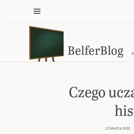
BelferBlog
B
Czego ucz
his
22 MARCA 2010