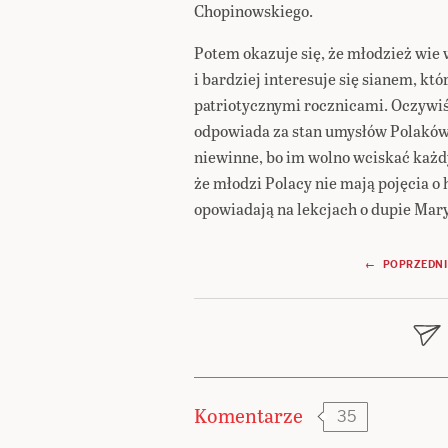
Chopinowskiego.
Potem okazuje się, że młodzież wie 
i bardziej interesuje się sianem, kt
patriotycznymi rocznicami. Oczywiśc
odpowiada za stan umysłów Polaków, 
niewinne, bo im wolno wciskać każdy
że młodzi Polacy nie mają pojęcia o 
opowiadają na lekcjach o dupie Mar
Nawigacja
← POPRZEDNI
wpisu
Komentarze
35