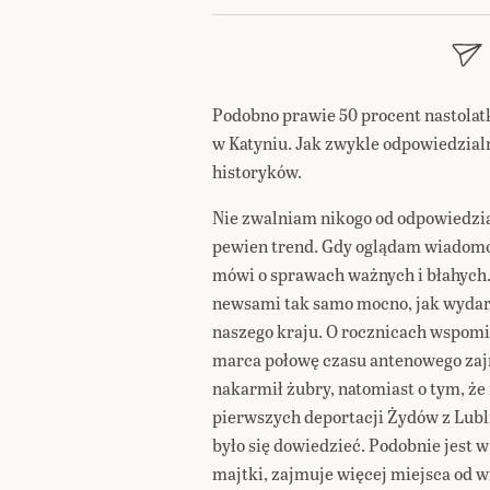
Podobno prawie 50 procent nastolatk
w Katyniu. Jak zwykle odpowiedzial
historyków.
Nie zwalniam nikogo od odpowiedzia
pewien trend. Gdy oglądam wiadomoś
mówi o sprawach ważnych i błahych.
newsami tak samo mocno, jak wydarz
naszego kraju. O rocznicach wspomin
marca połowę czasu antenowego zaj
nakarmił żubry, natomiast o tym, że
pierwszych deportacji Żydów z Lubli
było się dowiedzieć. Podobnie jest w
majtki, zajmuje więcej miejsca od w