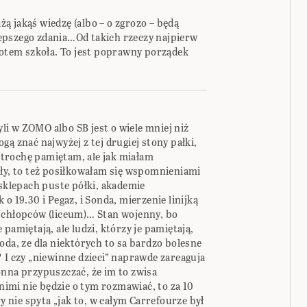
ażą jakąś wiedzę (albo – o zgrozo – będą
epszego zdania…Od takich rzeczy najpierw
potem szkoła. To jest poprawny porządek
żyli w ZOMO albo SB jest o wiele mniej niż
ą znać najwyżej z tej drugiej stony pałki,
e trochę pamiętam, ale jak miałam
óły, to też posiłkowałam się wspomnieniami
 sklepach puste półki, akademie
o 19.30 i Pegaz, i Sonda, mierzenie linijką
 chłopców (liceum)… Stan wojenny, bo
pamiętają, ale ludzi, którzy je pamiętają,
oda, ze dla niektórych to sa bardzo bolesne
 I czy „niewinne dzieci” naprawde zareaguja
onna przypuszczać, że im to zwisa
 nimi nie będzie o tym rozmawiać, to za 10
ry nie spyta „jak to, w całym Carrefourze był