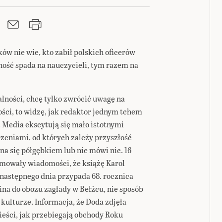
ów nie wie, kto zabił polskich oficerów
ność spada na nauczycieli, tym razem na
lności, chcę tylko zwrócić uwagę na
ci, to widzę, jak redaktor jednym tchem
 Media ekscytują się mało istotnymi
eniami, od których zależy przyszłość
a się półgębkiem lub nie mówi nic. 16
mowały wiadomości, że książę Karol
 następnego dnia przypada 68. rocznica
na do obozu zagłady w Bełżcu, nie sposób
 kulturze. Informacja, że Doda zdjęła
ieści, jak przebiegają obchody Roku