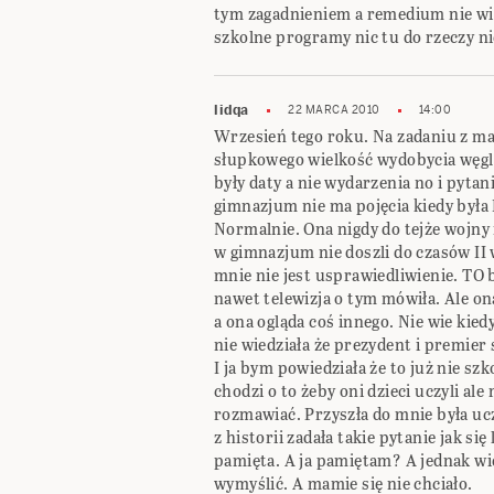
tym zagadnieniem a remedium nie wi
szkolne programy nic tu do rzeczy ni
lidqa
22 MARCA 2010
14:00
Wrzesień tego roku. Na zadaniu z ma
słupkowego wielkość wydobycia węgla 
były daty a nie wydarzenia no i pytan
gimnazjum nie ma pojęcia kiedy była
Normalnie. Ona nigdy do tejże wojny 
w gimnazjum nie doszli do czasów II 
mnie nie jest usprawiedliwienie. TO b
nawet telewizja o tym mówiła. Ale o
a ona ogląda coś innego. Nie wie kied
nie wiedziała że prezydent i premier 
I ja bym powiedziała że to już nie szk
chodzi o to żeby oni dzieci uczyli al
rozmawiać. Przyszła do mnie była u
z historii zadała takie pytanie jak s
pamięta. A ja pamiętam? A jednak wie
wymyślić. A mamie się nie chciało.