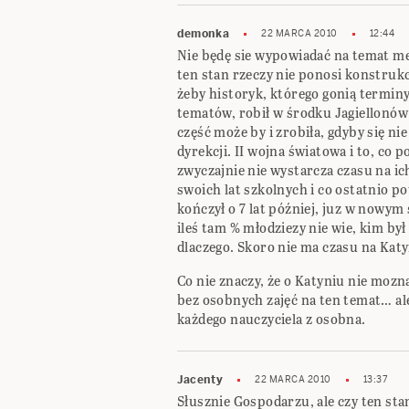
demonka
22 MARCA 2010
12:44
Nie będę sie wypowiadać na temat med
ten stan rzeczy nie ponosi konstru
żeby historyk, którego gonią terminy
tematów, robił w środku Jagiellonów c
część może by i zrobiła, gdyby się nie
dyrekcji. II wojna światowa i to, co p
zwyczajnie nie wystarcza czasu na ic
swoich lat szkolnych i co ostatnio p
kończył o 7 lat później, juz w nowy
ileś tam % młodziezy nie wie, kim był 
dlaczego. Skoro nie ma czasu na Katyń
Co nie znaczy, że o Katyniu nie moz
bez osobnych zajęć na ten temat… ale
każdego nauczyciela z osobna.
Jacenty
22 MARCA 2010
13:37
Słusznie Gospodarzu, ale czy ten st