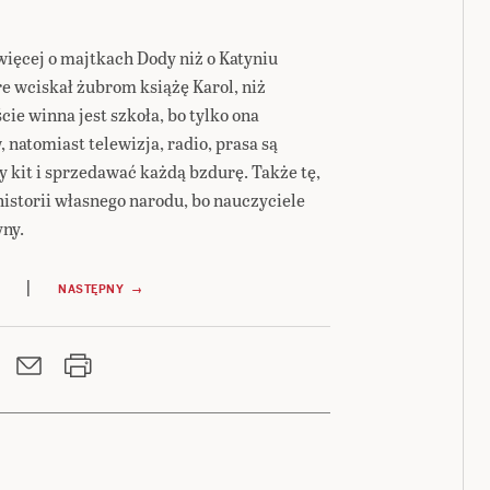
więcej o majtkach Dody niż o Katyniu
óre wciskał żubrom książę Karol, niż
ie winna jest szkoła, bo tylko ona
natomiast telewizja, radio, prasa są
 kit i sprzedawać każdą bzdurę. Także tę,
historii własnego narodu, bo nauczyciele
yny.
|
NASTĘPNY →