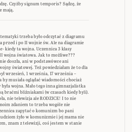
dzę. Czyżby signum temporis? Sądzę, że
e mają.
tematyki trzeba było odczytać z diagramu
przed i po II wojnie św. Ale na diagramie
ie- kiedy ta wojna. Uczennica 3 klasy
 II wojna światowa. Jak to możliwe???
nie doszła, ani w podstawówce ani
wojny światowej. Też powiedziałam że to dla
ył wrzesień, 1 września, 17 września –
na by musiała oglądać wiadomości chociaż
y była wojna. Mało tego inna gimnazjalistka
są braćmi bliźniakami (w czasach kiedy byli).
oła, nie telewizja ale RODZICE! I to nie
e moim zdaniem to trzeba wogóle nie
czennica zapytać o komunizm bo pani
ię ludziom żyło w komunizmie i jej mama nie
m, znam z telewizji, coś jestem w stanie