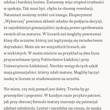
zdolna i bardziej leniwa. Zostawmy więc stopień trudności
w spokoju. Tak musi być, chyba że chcemy rewolucji.
Natomiast możemy zrobić coś innego. Eksperyment
„Wyborczej” powinien skłonić władze do podjęcia decyzji,
że najzdolniejsi gimnazjaliści zyskują prawo spróbowania
swoich sił na maturze. W liceach zaś mogłyby powstawać
klasy dla uczniów, którzy już legitymują się świadectwem
dojrzałości. Może nie we wszystkich liceach, ale
w niektórych. W moim mieście na przykład są dwa licea
przyuczelniane (przy Politechnice Łódzkiej i przy
Uniwersytecie Łódzkiem). Niechże wstęp do tych szkół
mają gimnazjaliści, którzy zdali maturę. Mogliby łączyć
naukę w liceum ze studiowaniem na uczelni.
Nie wiem, czy mój pomysł jest dobry. Trzeba by go
przemyśleć i poprawić. W każdym razie przykro patrzeć,
jak przy obecnej formule matury marnuje się potencjał
zdolnej młodzieży. Leniwi i niezdolni się cieszą, że nauka