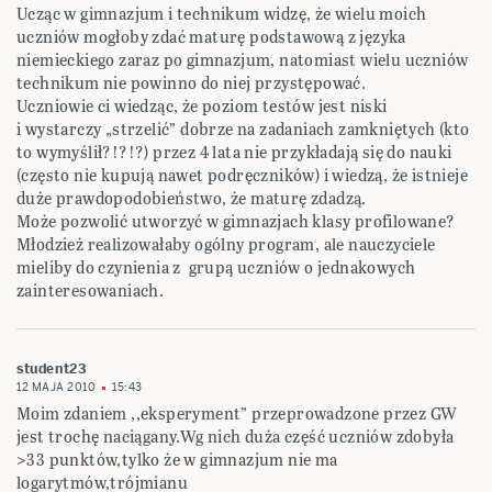
Ucząc w gimnazjum i technikum widzę, że wielu moich
uczniów mogłoby zdać maturę podstawową z języka
niemieckiego zaraz po gimnazjum, natomiast wielu uczniów
technikum nie powinno do niej przystępować.
Uczniowie ci wiedząc, że poziom testów jest niski
i wystarczy „strzelić” dobrze na zadaniach zamkniętych (kto
to wymyślił?!?!?) przez 4 lata nie przykładają się do nauki
(często nie kupują nawet podręczników) i wiedzą, że istnieje
duże prawdopodobieństwo, że maturę zdadzą.
Może pozwolić utworzyć w gimnazjach klasy profilowane?
Młodzież realizowałaby ogólny program, ale nauczyciele
mieliby do czynienia z grupą uczniów o jednakowych
zainteresowaniach.
student23
12 MAJA 2010
15:43
Moim zdaniem ,,eksperyment” przeprowadzone przez GW
jest trochę naciągany.Wg nich duża część uczniów zdobyła
>33 punktów,tylko że w gimnazjum nie ma
logarytmów,trójmianu