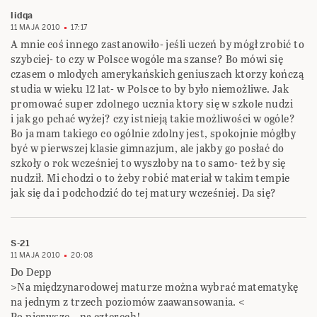
lidqa
11 MAJA 2010
17:17
A mnie coś innego zastanowiło- jeśli uczeń by mógł zrobić to
szybciej- to czy w Polsce wogóle ma szanse? Bo mówi się
czasem o mlodych amerykańskich geniuszach ktorzy kończą
studia w wieku 12 lat- w Polsce to by było niemożliwe. Jak
promować super zdolnego ucznia ktory się w szkole nudzi
i jak go pchać wyżej? czy istnieją takie możliwości w ogóle?
Bo ja mam takiego co ogólnie zdolny jest, spokojnie mógłby
być w pierwszej klasie gimnazjum, ale jakby go posłać do
szkoły o rok wcześniej to wyszłoby na to samo- też by się
nudził. Mi chodzi o to żeby robić materiał w takim tempie
jak się da i podchodzić do tej matury wcześniej. Da się?
S-21
11 MAJA 2010
20:08
Do Depp
>Na międzynarodowej maturze można wybrać matematykę
na jednym z trzech poziomów zaawansowania. <
Po pierwsze – na czterech!