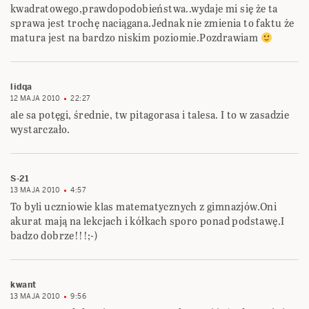
kwadratowego,prawdopodobieństwa..wydaje mi się że ta
sprawa jest trochę naciągana.Jednak nie zmienia to faktu że
matura jest na bardzo niskim poziomie.Pozdrawiam
lidqa
12 MAJA 2010
22:27
ale sa potęgi, średnie, tw pitagorasa i talesa. I to w zasadzie
wystarczało.
S-21
13 MAJA 2010
4:57
To byli uczniowie klas matematycznych z gimnazjów.Oni
akurat mają na lekcjach i kółkach sporo ponad podstawę.I
badzo dobrze!!!;-)
kwant
13 MAJA 2010
9:56