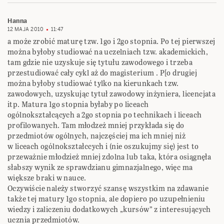
Hanna
12 MAJA 2010
11:47
a może zrobić maturę tzw. 1go i 2go stopnia. Po tej pierwszej
można byłoby studiować na uczelniach tzw. akademickich,
tam gdzie nie uzyskuje się tytułu zawodowego i trzeba
przestudiować cały cykl aż do magisterium . P[o drugiej
można byłoby studiować tylko na kierunkach tzw.
zawodowych, uzyskując tytuł zawodowy inżyniera, licencjata
itp. Matura 1go stopnia byłaby po liceach
ogólnokształcących a 2go stopnia po technikach i liceach
profilowanych. Tam młodzeż mniej przykłada się do
przedmiotów ogólnych, najczęściej ma ich mniej niż
w liceach ogólnokształccych i (nie oszukujmy się) jest to
przeważnie młodzież mniej zdolna lub taka, która osiągnęła
słabszy wynik ze sprawdzianu gimnazjalnego, więc ma
większe braki w nauce.
Oczywiście należy stworzyć szansę wszystkim na zdawanie
także tej matury 1go stopnia, ale dopiero po uzupełnieniu
wiedzy i zaliczeniu dodatkowych „kursów” z interesujących
ucznia przedmiotów.