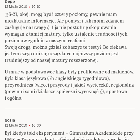
Depp
12 MAJA 2010
10:10
@S-21, okej, mogą być i cztery poziomy, pewnie mam
nieaktualne informacje. Ale pomysł i tak moim zdaniem
zasługuje na uwagę :). I ja nie postuluję skopiowania
wymagań z tamtej matury, tylko ustalenie trudności tych
poziomów zgodnie z naszymi realiami.
Swoją drogą, można gdzieś zobaczyć te testy? Bo ciekawa
jestem czego oni się uczą skoro najniższy poziom jest
trudniejszy od naszej matury rozszerzonej.
U mnie w podstawówce klasy były profilowane od maluchów.
Była klasa językowa (5h angielskiego tygodniowo),
przyrodnicza (więcej przyrody i jakieś wycieczki), regionalna
(powinni sami działacze społeczni wyrosnąć ;)), sportowa
i ogólna.
gosia
12 MAJA 2010
10:30
Był kiedyś taki eksperyment – Gimnazjum Akademickie przy
UMK w Toruniu, gdzie trafiała młodzież zdolna i uczyła się