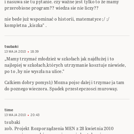
i nasuwa sie tu pytanie. czy ważne jest tylko to że mamy
przerobione program?? wiedza sie nie liczy??
nie bede już wspominać o historii, matematyce ;/ ;/
kompletna „kiszka” .
tsubaki
13 MAJA 2010
18:39
„Mamy trzymać młodzież w szkołach jak najdłużej i to
najlepiej w szkołach,których utrzymanie kosztuje niewiele,
po to ,by nie wyszła na ulice.”
Calkiem dobry pomysl;) Mozna pojsc dalej i trzymac ja tam
do poznego wieczora. Spadek przestepczosci muroway.
time
13 MAJA 2010
20:43
tsubaki
zob. Projekt Rozporządzenia MEN z 28 kwietnia 2010