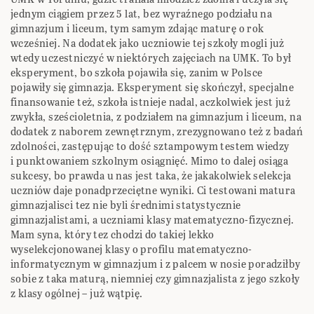
jednym ciągiem przez 5 lat, bez wyraźnego podziału na
gimnazjum i liceum, tym samym zdając maturę o rok
wcześniej. Na dodatek jako uczniowie tej szkoły mogli już
wtedy uczestniczyć w niektórych zajęciach na UMK. To był
eksperyment, bo szkoła pojawiła się, zanim w Polsce
pojawiły się gimnazja. Eksperyment się skończył, specjalne
finansowanie też, szkoła istnieje nadal, aczkolwiek jest już
zwykła, sześcioletnia, z podziałem na gimnazjum i liceum, na
dodatek z naborem zewnętrznym, zrezygnowano też z badań
zdolności, zastępując to dość sztampowym testem wiedzy
i punktowaniem szkolnym osiągnięć. Mimo to dalej osiąga
sukcesy, bo prawda u nas jest taka, że jakakolwiek selekcja
uczniów daje ponadprzeciętne wyniki. Ci testowani matura
gimnazjalisci tez nie byli średnimi statystycznie
gimnazjalistami, a uczniami klasy matematyczno-fizycznej.
Mam syna, który tez chodzi do takiej lekko
wyselekcjonowanej klasy o profilu matematyczno-
informatycznym w gimnazjum i z palcem w nosie poradziłby
sobie z taka maturą, niemniej czy gimnazjalista z jego szkoły
z klasy ogólnej – już wątpię.