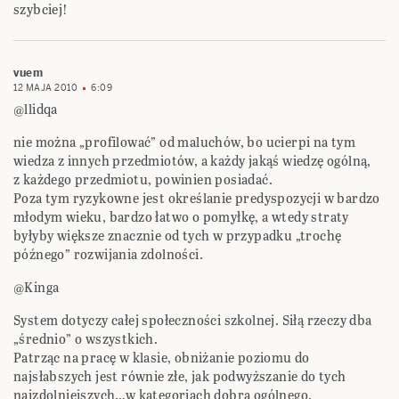
szybciej!
vuem
12 MAJA 2010
6:09
@llidqa
nie można „profilować” od maluchów, bo ucierpi na tym
wiedza z innych przedmiotów, a każdy jakąś wiedzę ogólną,
z każdego przedmiotu, powinien posiadać.
Poza tym ryzykowne jest określanie predyspozycji w bardzo
młodym wieku, bardzo łatwo o pomyłkę, a wtedy straty
byłyby większe znacznie od tych w przypadku „trochę
późnego” rozwijania zdolności.
@Kinga
System dotyczy całej społeczności szkolnej. Siłą rzeczy dba
„średnio” o wszystkich.
Patrząc na pracę w klasie, obniżanie poziomu do
najsłabszych jest równie złe, jak podwyższanie do tych
najzdolniejszych…w kategoriach dobra ogólnego.