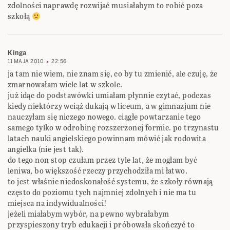
zdolności naprawdę rozwijać musiałabym to robić poza
szkołą
Kinga
11 MAJA 2010
22:56
ja tam nie wiem, nie znam się, co by tu zmienić, ale czuję, że
zmarnowałam wiele lat w szkole.
już idąc do podstawówki umiałam płynnie czytać, podczas
kiedy niektórzy wciąż dukają w liceum, a w gimnazjum nie
nauczyłam się niczego nowego. ciągłe powtarzanie tego
samego tylko w odrobinę rozszerzonej formie. po trzynastu
latach nauki angielskiego powinnam mówić jak rodowita
angielka (nie jest tak).
do tego non stop czułam przez tyle lat, że mogłam być
leniwa, bo większość rzeczy przychodziła mi łatwo.
to jest właśnie niedoskonałość systemu, że szkoły równają
często do poziomu tych najmniej zdolnych i nie ma tu
miejsca na indywidualności!
jeżeli miałabym wybór, na pewno wybrałabym
przyspieszony tryb edukacji i próbowała skończyć to