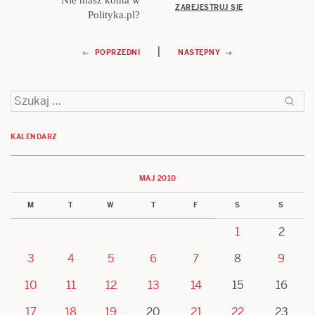
Nie masz konta w
ZAREJESTRUJ SIĘ
Polityka.pl?
Nawigacja
|
← POPRZEDNI
NASTĘPNY →
wpisu
Szukaj:
KALENDARZ
MAJ 2010
M
T
W
T
F
S
S
1
2
3
4
5
6
7
8
9
10
11
12
13
14
15
16
17
18
19
20
21
22
23