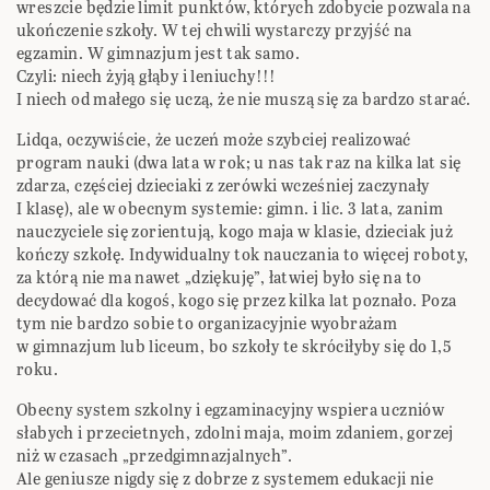
wreszcie będzie limit punktów, których zdobycie pozwala na
ukończenie szkoły. W tej chwili wystarczy przyjść na
egzamin. W gimnazjum jest tak samo.
Czyli: niech żyją głąby i leniuchy!!!
I niech od małego się uczą, że nie muszą się za bardzo starać.
Lidqa, oczywiście, że uczeń może szybciej realizować
program nauki (dwa lata w rok; u nas tak raz na kilka lat się
zdarza, częściej dzieciaki z zerówki wcześniej zaczynały
I klasę), ale w obecnym systemie: gimn. i lic. 3 lata, zanim
nauczyciele się zorientują, kogo maja w klasie, dzieciak już
kończy szkołę. Indywidualny tok nauczania to więcej roboty,
za którą nie ma nawet „dziękuję”, łatwiej było się na to
decydować dla kogoś, kogo się przez kilka lat poznało. Poza
tym nie bardzo sobie to organizacyjnie wyobrażam
w gimnazjum lub liceum, bo szkoły te skróciłyby się do 1,5
roku.
Obecny system szkolny i egzaminacyjny wspiera uczniów
słabych i przecietnych, zdolni maja, moim zdaniem, gorzej
niż w czasach „przedgimnazjalnych”.
Ale geniusze nigdy się z dobrze z systemem edukacji nie