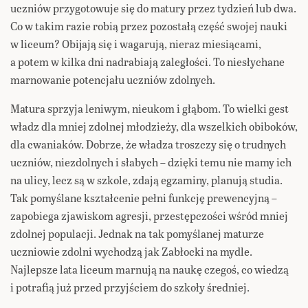
uczniów przygotowuje się do matury przez tydzień lub dwa.
Co w takim razie robią przez pozostałą część swojej nauki
w liceum? Obijają się i wagarują, nieraz miesiącami,
a potem w kilka dni nadrabiają zaległości. To niesłychane
marnowanie potencjału uczniów zdolnych.
Matura sprzyja leniwym, nieukom i głąbom. To wielki gest
władz dla mniej zdolnej młodzieży, dla wszelkich obiboków,
dla cwaniaków. Dobrze, że władza troszczy się o trudnych
uczniów, niezdolnych i słabych – dzięki temu nie mamy ich
na ulicy, lecz są w szkole, zdają egzaminy, planują studia.
Tak pomyślane kształcenie pełni funkcję prewencyjną –
zapobiega zjawiskom agresji, przestępczości wśród mniej
zdolnej populacji. Jednak na tak pomyślanej maturze
uczniowie zdolni wychodzą jak Zabłocki na mydle.
Najlepsze lata liceum marnują na naukę czegoś, co wiedzą
i potrafią już przed przyjściem do szkoły średniej.