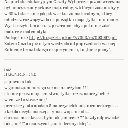
Na portalu edukacyjnym Gazety Wyborczej już od września
był umieszczony arkusz maturalny, w którym zadania były
w 60% takie same jak jak w arkuszu maturalnym, który
młodzież rozwiązywała na początku maja (tylko inne dane).
Wystarczyło ten arkusz przerobić, aby spokojnie zdać
maturę z matematyki.
Podaję link :
http://bi.gazeta.pl/im/7/7093/m7093997.pdf
Zatem Gazeta już o tym wiedziała od poprzednich wakacji.
Robienie teraz takiego eksperymentu, to „bicie piany”.
lol2
13 MAJA 2010
14:21
ja powiem tak.
w gimnazjum niczego sie nie nauczyłam !!!
i to nie przez moje lenistwo, tylko przez nauczycieli ;/
wiem ze to straszne ;/
przez trzy lata miałam 5 nauczycielek od j.niemieckiego. . . –
>każda uczyła inaczej … ;/ na swój sposób…
chemia. masakraaa. było tak „umiecie??” każdy odpowiadał
tak „nie!!” a nauczyciel „no to lecimy dalej” …