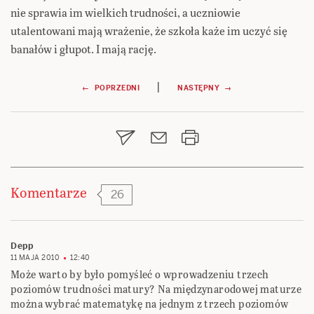
nie sprawia im wielkich trudności, a uczniowie
utalentowani mają wrażenie, że szkoła każe im uczyć się
banałów i głupot. I mają rację.
Nawigacja
|
← POPRZEDNI
NASTĘPNY →
wpisu
Komentarze
26
Depp
11 MAJA 2010
12:40
Może warto by było pomyśleć o wprowadzeniu trzech
poziomów trudności matury? Na międzynarodowej maturze
można wybrać matematykę na jednym z trzech poziomów