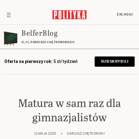
ZALOGUJ
BelferBlog
BLOG
DARIUSZA CHĘTKOWSKIEGO
Oferta na pierwszy rok:
5 zł/tydzień
SUBSKRYBUJ
Matura w sam raz dla
gimnazjalistów
11 MAJA 2010
DARIUSZ CHĘTKOWSKI