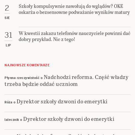
Szkoły kompulsywnie nawołują do wglądów? OKE
2
oskarża o bezsensowne podważanie wyników matury
SIE
W kwestii zakazu telefonów nauczyciele powinni dać
31
dobry przykład. Nic z tego!
LIP
NAJNOWSZE KOMENTARZE
Nadchodzi reforma. Część władzy
Płynna rzeczywistość
o
trzeba będzie oddać uczniom
Dyrektor szkoły dzwoni do emerytki
Róża
o
Dyrektor szkoły dzwoni do emerytki
lalecznik
o