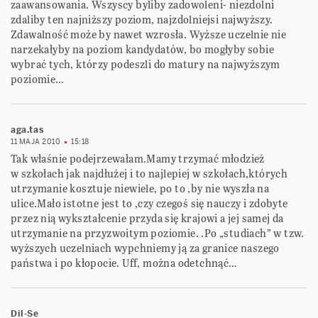
zaawansowania. Wszyscy byliby zadowoleni- niezdolni
zdaliby ten najniższy poziom, najzdolniejsi najwyższy.
Zdawalność może by nawet wzrosła. Wyższe uczelnie nie
narzekałyby na poziom kandydatów, bo mogłyby sobie
wybrać tych, którzy podeszli do matury na najwyższym
poziomie…
aga.tas
11 MAJA 2010
15:18
Tak właśnie podejrzewałam.Mamy trzymać młodzież
w szkołach jak najdłużej i to najlepiej w szkołach,których
utrzymanie kosztuje niewiele, po to ,by nie wyszła na
ulice.Mało istotne jest to ,czy czegoś się nauczy i zdobyte
przez nią wykształcenie przyda się krajowi a jej samej da
utrzymanie na przyzwoitym poziomie. .Po „studiach” w tzw.
wyższych uczelniach wypchniemy ją za granice naszego
państwa i po kłopocie. Uff, można odetchnąć…
Dil-Se