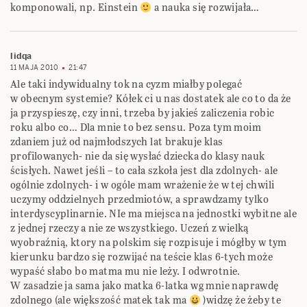
komponowali, np. Einstein
a nauka się rozwijała…
lidqa
11 MAJA 2010
21:47
Ale taki indywidualny tok na cyzm miałby polegać
w obecnym systemie? Kółek ci u nas dostatek ale co to da że
ja przyspieszę, czy inni, trzeba by jakieś zaliczenia robic
roku albo co… Dla mnie to bez sensu. Poza tym moim
zdaniem już od najmłodszych lat brakuje klas
profilowanych- nie da się wysłać dziecka do klasy nauk
ścisłych. Nawet jeśli – to cała szkoła jest dla zdolnych- ale
ogólnie zdolnych- i w ogóle mam wrażenie że w tej chwili
uczymy oddzielnych przedmiotów, a sprawdzamy tylko
interdyscyplinarnie. NIe ma miejsca na jednostki wybitne ale
z jednej rzeczy a nie ze wszystkiego. Uczeń z wielką
wyobraźnią, ktory na polskim się rozpisuje i mógłby w tym
kierunku bardzo się rozwijać na teście klas 6-tych może
wypaść słabo bo matma mu nie leży. I odwrotnie.
W zasadzie ja sama jako matka 6-latka wg mnie naprawdę
zdolnego (ale większość matek tak ma
)widzę że żeby te