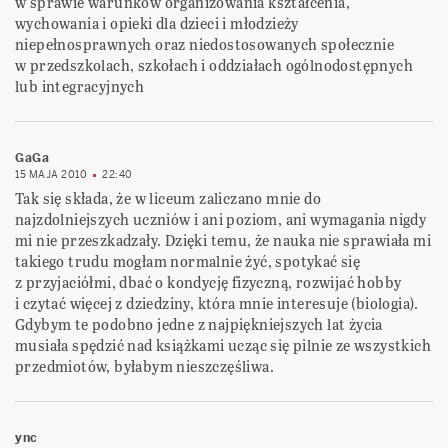
w sprawie warunków organizowania kształcenia,
wychowania i opieki dla dzieci i młodzieży
niepełnosprawnych oraz niedostosowanych społecznie
w przedszkolach, szkołach i oddziałach ogólnodostępnych
lub integracyjnych
GaGa
15 MAJA 2010
22:40
Tak się składa, że w liceum zaliczano mnie do
najzdolniejszych uczniów i ani poziom, ani wymagania nigdy
mi nie przeszkadzały. Dzięki temu, że nauka nie sprawiała mi
takiego trudu mogłam normalnie żyć, spotykać się
z przyjaciółmi, dbać o kondycję fizyczną, rozwijać hobby
i czytać więcej z dziedziny, która mnie interesuje (biologia).
Gdybym te podobno jedne z najpiękniejszych lat życia
musiała spędzić nad książkami ucząc się pilnie ze wszystkich
przedmiotów, byłabym nieszczęśliwa.
ync