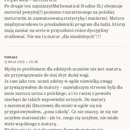
Po drugie ten najniższy(Mathematical Studies SL) obejmuje
materiał powyżej(!) poziomu rozszerzonego na polskiej
maturze(m.in.zaawansowaną statystykę i macierze). Matura
międzynarodowa to preakademicki program dla ludzi, którzy
mają zamiar na serio w przyszłości różne dyscypliny
studiować. Nie ma tu matur „dla niezdolnych”!!!
tomasz
11 MAJA 2010
20:36
Myślę że problemem dla zdolnych uczniów nie jest matura,
ale przywiązywanie do niej zbyt dużej wagi.
Ja sam jako tzw. uczeń zdolny w ogóle niewielką uwagę
przywiązywałem do matury – największym stresem była dla
mnie matura ustna z polskiego, a i to raczej z powodu
niechęci do takich wypowiedzi ustnych. Do matury
z matematyki (kluczowej dla mnie) w ogóle się nie
przygotowywałem, „poza szkołą”. Co nie znaczy, że się nie
uczyłem matematyki – ale to, czego się uczyłem, nie miało
wiele wspólnego z maturą.
Wydaje mi się, że taka zmiana formuły matury nie