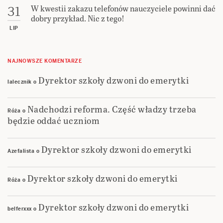
W kwestii zakazu telefonów nauczyciele powinni dać
31
dobry przykład. Nic z tego!
LIP
NAJNOWSZE KOMENTARZE
Dyrektor szkoły dzwoni do emerytki
lalecznik
o
Nadchodzi reforma. Część władzy trzeba
Róża
o
będzie oddać uczniom
Dyrektor szkoły dzwoni do emerytki
Azefalista
o
Dyrektor szkoły dzwoni do emerytki
Róża
o
Dyrektor szkoły dzwoni do emerytki
belferxxx
o