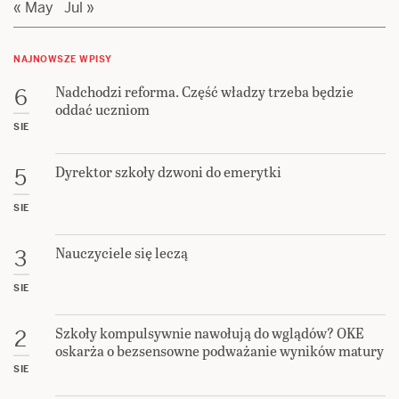
« May
Jul »
NAJNOWSZE WPISY
Nadchodzi reforma. Część władzy trzeba będzie
6
oddać uczniom
SIE
Dyrektor szkoły dzwoni do emerytki
5
SIE
Nauczyciele się leczą
3
SIE
Szkoły kompulsywnie nawołują do wglądów? OKE
2
oskarża o bezsensowne podważanie wyników matury
SIE