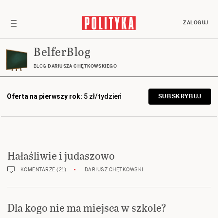
ZALOGUJ
BelferBlog
BLOG
DARIUSZA CHĘTKOWSKIEGO
Oferta na pierwszy rok:
5 zł/tydzień
SUBSKRYBUJ
Hałaśliwie i judaszowo
KOMENTARZE (21)
DARIUSZ CHĘTKOWSKI
Dla kogo nie ma miejsca w szkole?