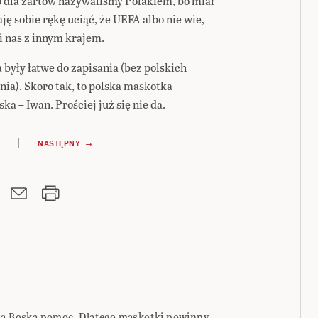
go dla żartów nazywaliśmy Polakiem, bo miał
ję sobie rękę uciąć, że UEFA albo nie wie,
li nas z innym krajem.
 były łatwe do zapisania (bez polskich
ia). Skoro tak, to polska maskotka
a – Iwan. Prościej już się nie da.
|
NASTĘPNY →
 na Boską pomoc. Dlatego maskotki powinny