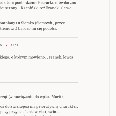
adzić na pochodzenie Petrarki, mówiła: „no
iej strony – Karpiński też Franek, ale we
pomniany tu Siemko (Siemowit, przez
Ziemowit) bardzo mi się podoba.
10
21:02
iego, o którym mówiono: „Franek, łowca
rząt (w nawiązaniu do wpisu Marit).
oś do zwierzęcia ma pejoratywny charakter.
pszy przyjaciel człowieka), świnio