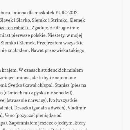
yboru. Imiona dla maskotek EURO 2012
Slavek i Slavko, Siemko i Strimko, Klemek
że to zrobić tu.
Zgaduję, że drugie imię
miast pierwsze polskie. Niestety, w mojej
ek, Siemko i Klemek. Przejrzałem wszystkie
 nie znalazłem. Nawet przezwiska takiego
m krajem. W czasach studenckich miałem
rzmiące imiona, ale to byli znajomi nie
jomi: Svetko (kawał chłopa), Stanisz (pies na
ito (uśmiech mu z pyska nie schodził),
vej (strasznie narwany), Ivo (wszystkie
ał nic), Draszko (gadał za dwóch), Vladimir
a), Veno (pożyczał pieniądze od
upa). Zapomniałem jeszcze o jednym, który