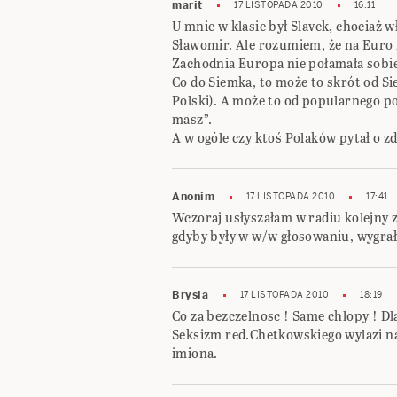
marit
17 LISTOPADA 2010
16:11
U mnie w klasie był Slavek, chociaż w
Sławomir. Ale rozumiem, że na Euro
Zachodnia Europa nie połamała sobie
Co do Siemka, to może to skrót od S
Polski). A może to od popularnego po
masz”.
A w ogóle czy ktoś Polaków pytał o z
Anonim
17 LISTOPADA 2010
17:41
Wczoraj usłyszałam w radiu kolejny
gdyby były w w/w głosowaniu, wygrał
Brysia
17 LISTOPADA 2010
18:19
Co za bezczelnosc ! Same chlopy ! Dl
Seksizm red.Chetkowskiego wylazi na
imiona.