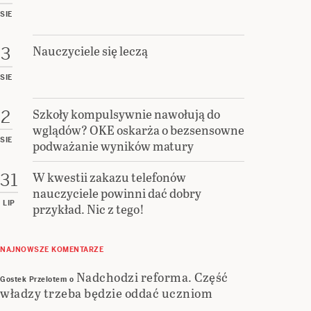
SIE
Nauczyciele się leczą
3
SIE
Szkoły kompulsywnie nawołują do
2
wglądów? OKE oskarża o bezsensowne
SIE
podważanie wyników matury
W kwestii zakazu telefonów
31
nauczyciele powinni dać dobry
LIP
przykład. Nic z tego!
NAJNOWSZE KOMENTARZE
Nadchodzi reforma. Część
Gostek Przelotem
o
władzy trzeba będzie oddać uczniom