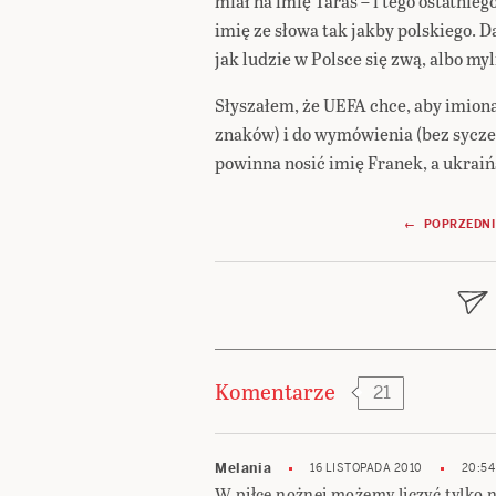
miał na imię Taras – i tego ostatnie
imię ze słowa tak jakby polskiego. Da
jak ludzie w Polsce się zwą, albo my
Słyszałem, że UEFA chce, aby imiona
znaków) i do wymówienia (bez syczen
powinna nosić imię Franek, a ukraińsk
Nawigacja
← POPRZEDNI
wpisu
Komentarze
21
Melania
16 LISTOPADA 2010
20:54
W piłce nożnej możemy liczyć tylko