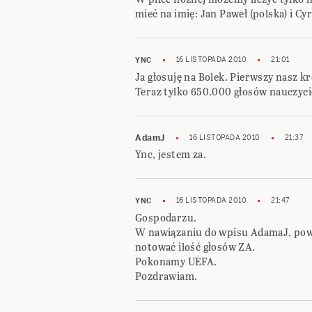
mieć na imię: Jan Paweł (polska) i Cyr
16 LISTOPADA 2010
21:01
YNC
Ja głosuję na Bolek. Pierwszy nasz kr
Teraz tylko 650.000 głosów nauczycie
AdamJ
16 LISTOPADA 2010
21:37
Ync, jestem za.
16 LISTOPADA 2010
21:47
YNC
Gospodarzu.
W nawiązaniu do wpisu AdamaJ, powo
notować ilość głosów ZA.
Pokonamy UEFA.
Pozdrawiam.