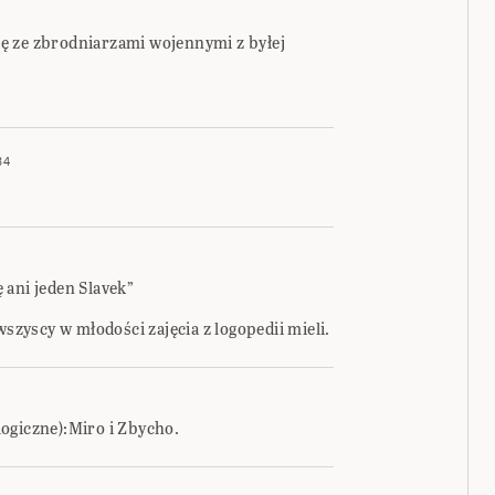
ę ze zbrodniarzami wojennymi z byłej
34
ę ani jeden Slavek”
wszyscy w młodości zajęcia z logopedii mieli.
ogiczne):Miro i Zbycho.