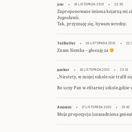
ync
16 LISTOPADA 2010
22:30
Zaproponowane imiona kojarzą mi si
Jugosławii.
Tak, przyznaję się, bywam wredny.
TeżBelfer
16 LISTOPADA 2010
22:
Znam Siemka – głosuję za
parker
16 LISTOPADA 2010
23:31
„Niestety, w mojej szkole nie trafił si
Bo uczy Pan w elitarnej szkole,gdzie 
Anonim
17 LISTOPADA 2010
15:42
Moja propozycja (uzasadniona geneal