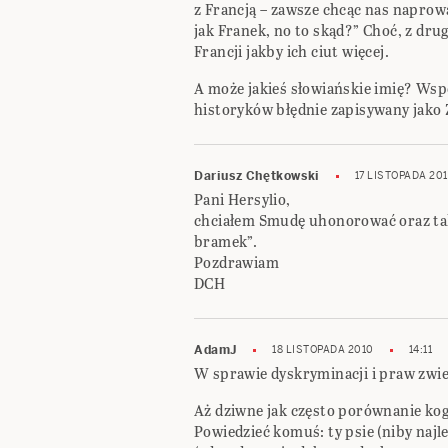
z Francją – zawsze chcąc nas naprow
jak Franek, no to skąd?” Choć, z drug
Francji jakby ich ciut więcej.
A może jakieś słowiańskie imię? Ws
historyków błędnie zapisywany jako 
Dariusz Chętkowski
17 LISTOPADA 20
Pani Hersylio,
chciałem Smudę uhonorować oraz tak
bramek”.
Pozdrawiam
DCH
AdamJ
18 LISTOPADA 2010
14:11
W sprawie dyskryminacji i praw zwie
Aż dziwne jak często porównanie kog
Powiedzieć komuś: ty psie (niby najle