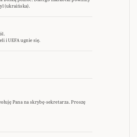
yl (ukraińska).
ól.
li i UEFA ugnie się.
łuję Pana na skrybę-sekretarza. Proszę