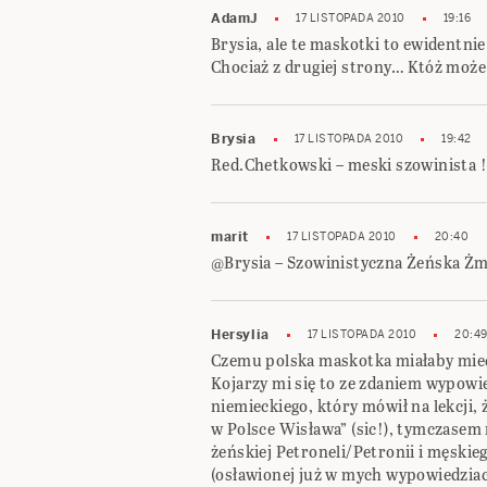
AdamJ
17 LISTOPADA 2010
19:16
Brysia, ale te maskotki to ewidentni
Chociaż z drugiej strony… Któż może
Brysia
17 LISTOPADA 2010
19:42
Red.Chetkowski – meski szowinista !
marit
17 LISTOPADA 2010
20:40
@Brysia – Szowinistyczna Żeńska Żm
Hersylia
17 LISTOPADA 2010
20:4
Czemu polska maskotka miałaby mieć
Kojarzy mi się to ze zdaniem wypowi
niemieckiego, który mówił na lekcji, 
w Polsce Wisława” (sic!), tymczasem
żeńskiej Petroneli/Petronii i męskieg
(osławionej już w mych wypowiedziach