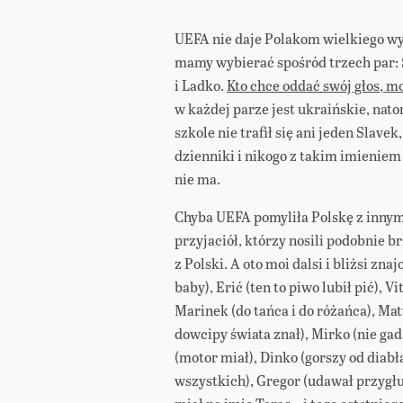
UEFA nie daje Polakom wielkiego w
mamy wybierać spośród trzech par: 
i Ladko.
Kto chce oddać swój głos, mo
w każdej parze jest ukraińskie, nato
szkole nie trafił się ani jeden Slav
dzienniki i nikogo z takim imieniem
nie ma.
Chyba UEFA pomyliła Polskę z inny
przyjaciół, którzy nosili podobnie b
z Polski. A oto moi dalsi i bliżsi zna
baby), Erić (ten to piwo lubił pić), V
Marinek (do tańca i do różańca), Mat
dowcipy świata znał), Mirko (nie gad
(motor miał), Dinko (gorszy od diabł
wszystkich), Gregor (udawał przygł