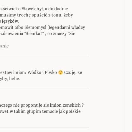
łaściwie to Sławek był, a dokładnie
 musimy trochę spuścić z tonu, żeby
 języków.
iemowit albo Siemomysł (legendarni władcy
zdrowienia ”Siemka!” , co znaczy ”Sie
danie
 zestaw imion: Wódko i Piwko
Czuję, ze
yby, hehe.
aczego nie proponuje sie imion zenskich ?
wet w takim glupim temacie jak polskie