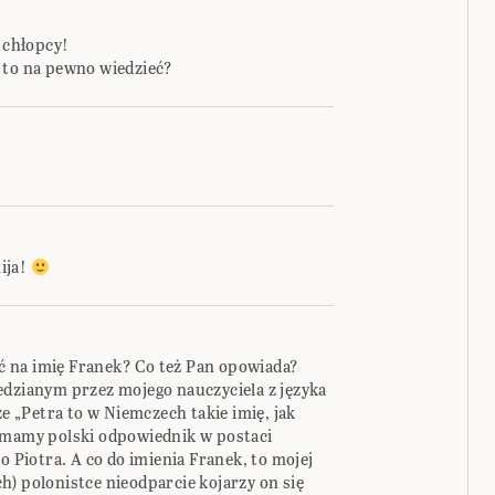
e chłopcy!
 to na pewno wiedzieć?
ija!
9
 na imię Franek? Co też Pan opowiada?
edzianym przez mojego nauczyciela z języka
że „Petra to w Niemczech takie imię, jak
 mamy polski odpowiednik w postaci
o Piotra. A co do imienia Franek, to mojej
) polonistce nieodparcie kojarzy on się