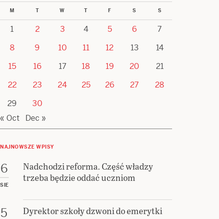
M
T
W
T
F
S
S
1
2
3
4
5
6
7
8
9
10
11
12
13
14
15
16
17
18
19
20
21
22
23
24
25
26
27
28
29
30
« Oct
Dec »
NAJNOWSZE WPISY
Nadchodzi reforma. Część władzy
6
trzeba będzie oddać uczniom
SIE
Dyrektor szkoły dzwoni do emerytki
5