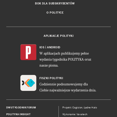
BOK DLA SUBSKRYBENTÓW
O POLITYCE
APLIKACJE POLITYKI
i
IOS
ANDROID
W aplikacjach publikujemy pełne
wydania tygodnika POLITYKA oraz
nasze pisma.
FISZKI POLITYKI
Codziennie podsumowujemy dla
Ciebie najważniejsze wydarzenia dnia.
DWUTYGODNIK FORUM
Projekt:
Cogision
,
Ładne Halo
POLITYKA INSIGHT
Wykonanie: Vavatech