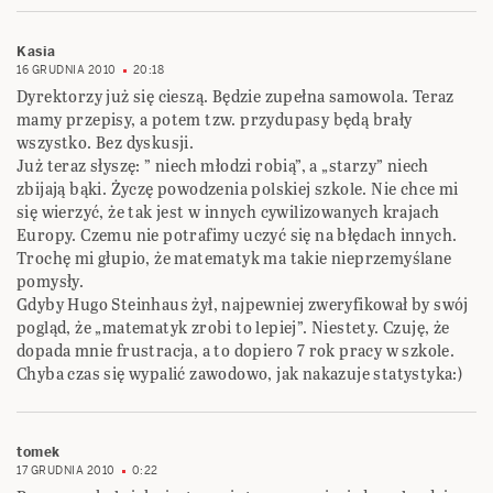
Kasia
16 GRUDNIA 2010
20:18
Dyrektorzy już się cieszą. Będzie zupełna samowola. Teraz
mamy przepisy, a potem tzw. przydupasy będą brały
wszystko. Bez dyskusji.
Już teraz słyszę: ” niech młodzi robią”, a „starzy” niech
zbijają bąki. Życzę powodzenia polskiej szkole. Nie chce mi
się wierzyć, że tak jest w innych cywilizowanych krajach
Europy. Czemu nie potrafimy uczyć się na błędach innych.
Trochę mi głupio, że matematyk ma takie nieprzemyślane
pomysły.
Gdyby Hugo Steinhaus żył, najpewniej zweryfikował by swój
pogląd, że „matematyk zrobi to lepiej”. Niestety. Czuję, że
dopada mnie frustracja, a to dopiero 7 rok pracy w szkole.
Chyba czas się wypalić zawodowo, jak nakazuje statystyka:)
tomek
17 GRUDNIA 2010
0:22