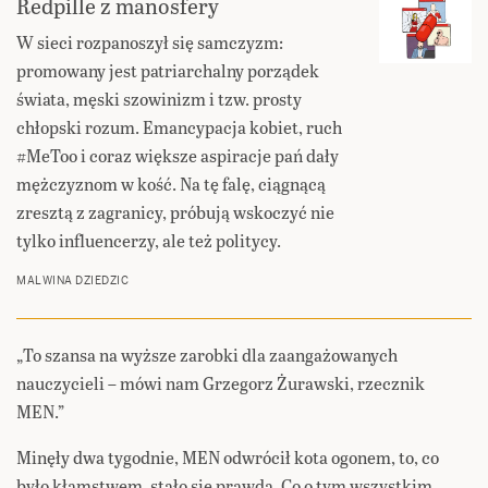
Redpille z manosfery
W sieci rozpanoszył się samczyzm:
promowany jest patriarchalny porządek
świata, męski szowinizm i tzw. prosty
chłopski rozum. Emancypacja kobiet, ruch
#MeToo i coraz większe aspiracje pań dały
mężczyznom w kość. Na tę falę, ciągnącą
zresztą z zagranicy, próbują wskoczyć nie
tylko influencerzy, ale też politycy.
MALWINA DZIEDZIC
„To szansa na wyższe zarobki dla zaangażowanych
nauczycieli – mówi nam Grzegorz Żurawski, rzecznik
MEN.”
Minęły dwa tygodnie, MEN odwrócił kota ogonem, to, co
było kłamstwem, stało się prawdą. Co o tym wszystkim