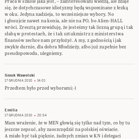
Praca w szkole jaka jest, – zainteresowani wiedzą, ale zdaje
się, że dotychczasowe idiotyzmy będą wspominane z łezką
w oku. Jedyna nadzieja, to wcześniejsze wybory. No
i głosujcie nawet na konia, ale nie na PO, bo Alien-HALL
wróci. Zresztą przewiduję, że jesteśmy tak liczną grupą i tak
słabą w protestach, że i tak sztukmistrz z ministerstwa
finansów zechce nam przyłożyć. A my, z godnością i jak
zwykle durnie, dla dobra Młodzieży, albo już zupełnie bez
pseudopowodu, ulegniemy.
Smok Wawelski
17 GRUDNIA 2010
14:01
Przedtem było przed wyborami;-)
Emilia
17 GRUDNIA 2010
20:54
Mam wrażenie, że w MEN głowią się tylko nad tym, co by tu
jeszcze zepsuć, aby zaoszczędzić na polskiej oświacie.
A miało być tak pięknie, żadnych zmian w KN i delegaci