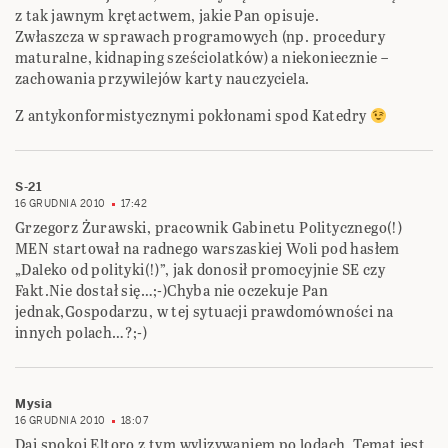
z tak jawnym krętactwem, jakie Pan opisuje.
Zwłaszcza w sprawach programowych (np. procedury
maturalne, kidnaping sześciolatków) a niekoniecznie –
zachowania przywilejów karty nauczyciela.
Z antykonformistycznymi pokłonami spod Katedry
S-21
16 GRUDNIA 2010
17:42
Grzegorz Żurawski, pracownik Gabinetu Politycznego(!)
MEN startował na radnego warszaskiej Woli pod hasłem
„Daleko od polityki(!)”, jak donosił promocyjnie SE czy
Fakt.Nie dostał się…;-)Chyba nie oczekuje Pan
jednak,Gospodarzu, w tej sytuacji prawdomówności na
innych polach…?;-)
Mysia
16 GRUDNIA 2010
18:07
Daj spokoj Eltoro z tym wylizywaniem po lodach. Temat jest