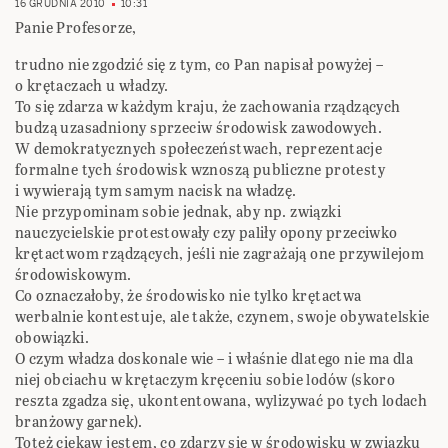
16 GRUDNIA 2010
10:31
Panie Profesorze,
trudno nie zgodzić się z tym, co Pan napisał powyżej –
o krętaczach u władzy.
To się zdarza w każdym kraju, że zachowania rządzących
budzą uzasadniony sprzeciw środowisk zawodowych.
W demokratycznych społeczeństwach, reprezentacje
formalne tych środowisk wznoszą publiczne protesty
i wywierają tym samym nacisk na władzę.
Nie przypominam sobie jednak, aby np. związki
nauczycielskie protestowały czy paliły opony przeciwko
krętactwom rządzących, jeśli nie zagrażają one przywilejom
środowiskowym.
Co oznaczałoby, że środowisko nie tylko krętactwa
werbalnie kontestuje, ale także, czynem, swoje obywatelskie
obowiązki.
O czym władza doskonale wie – i właśnie dlatego nie ma dla
niej obciachu w krętaczym kręceniu sobie lodów (skoro
reszta zgadza się, ukontentowana, wylizywać po tych lodach
branżowy garnek).
Toteż ciekaw jestem, co zdarzy się w środowisku w związku