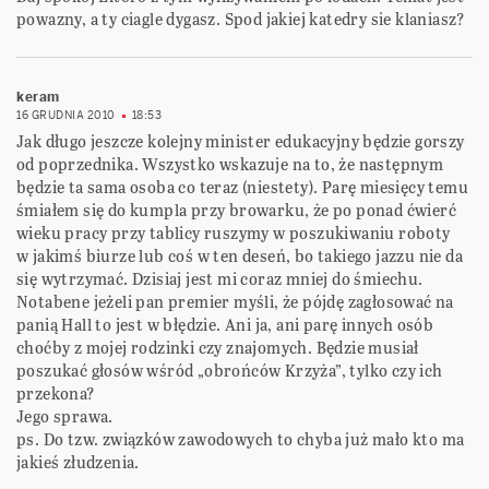
powazny, a ty ciagle dygasz. Spod jakiej katedry sie klaniasz?
keram
16 GRUDNIA 2010
18:53
Jak długo jeszcze kolejny minister edukacyjny będzie gorszy
od poprzednika. Wszystko wskazuje na to, że następnym
będzie ta sama osoba co teraz (niestety). Parę miesięcy temu
śmiałem się do kumpla przy browarku, że po ponad ćwierć
wieku pracy przy tablicy ruszymy w poszukiwaniu roboty
w jakimś biurze lub coś w ten deseń, bo takiego jazzu nie da
się wytrzymać. Dzisiaj jest mi coraz mniej do śmiechu.
Notabene jeżeli pan premier myśli, że pójdę zagłosować na
panią Hall to jest w błędzie. Ani ja, ani parę innych osób
choćby z mojej rodzinki czy znajomych. Będzie musiał
poszukać głosów wśród „obrońców Krzyża”, tylko czy ich
przekona?
Jego sprawa.
ps. Do tzw. związków zawodowych to chyba już mało kto ma
jakieś złudzenia.