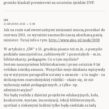
gromko klaskali premierowi na ostatnim zjeździe ZNP.
IZA
21 GRUDNIA 2010
0:48
Jak na razie nad ewentualnymi zmianami muszą poczekać do
czerwca 2011, co wyraźnie zasmuciło naszą ukochaną panią
minister. Tutaj info o tym:
http://www.glos.pl/node/1939
W artykule z „GW” z 15. grudnia pisano też m.in. o pomyśle
podziału nauczycieli na „tablicowych” i pozostałych – m.in.
bibliotekarzy, pedagogów. Co o tym myślicie?
Jestem nauczycielem bibliotekarzem i przez ostatnie 9 lat
robiłam ścieżkę awansu. Wszystkie moje działania wpisywały
się w wytyczne paragrafów ustawy o awansie – a tu nagle – za
dotknięciem czarodziejskiej różdżki – okaże się, że nie
wykonuję zadań pedagogicznych, a tylko- np.
administracyjne?
Nie będę rozbiła z dziećmi projektów edukacyjnych, koła,
konkursów, wystaw, inscenizacji, lekcji bibliotecznych,
spotkań z ciekawymi ludźmi tylko będę siedziała za ladą