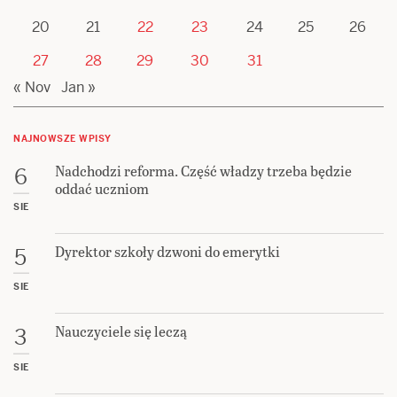
20
21
22
23
24
25
26
27
28
29
30
31
« Nov
Jan »
NAJNOWSZE WPISY
Nadchodzi reforma. Część władzy trzeba będzie
6
oddać uczniom
SIE
Dyrektor szkoły dzwoni do emerytki
5
SIE
Nauczyciele się leczą
3
SIE