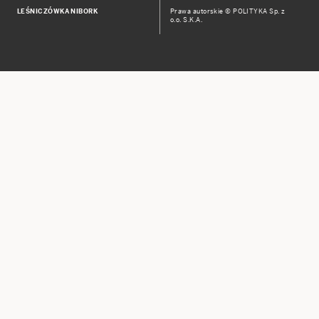
LEŚNICZÓWKA NIBORK
Prawa autorskie © POLITYKA Sp. z
o.o. S.K.A.