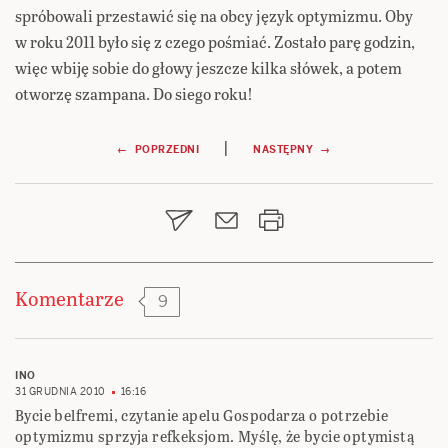
spróbowali przestawić się na obcy język optymizmu. Oby
w roku 2011 było się z czego pośmiać. Zostało parę godzin,
więc wbiję sobie do głowy jeszcze kilka słówek, a potem
otworzę szampana. Do siego roku!
Nawigacja
|
← POPRZEDNI
NASTĘPNY →
wpisu
Komentarze
9
INO
31 GRUDNIA 2010
16:16
Bycie belfremi, czytanie apelu Gospodarza o potrzebie
optymizmu sprzyja refkeksjom. Myślę, że bycie optymistą