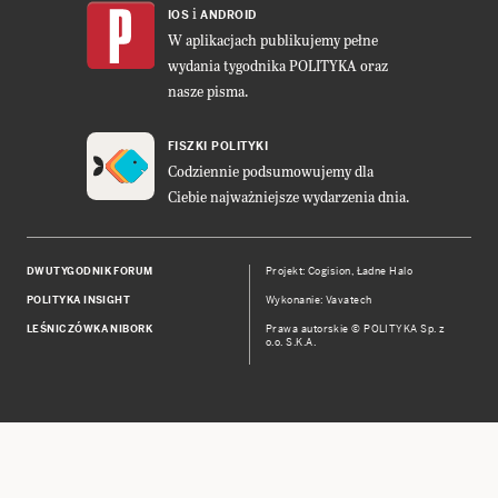
i
IOS
ANDROID
W aplikacjach publikujemy pełne
wydania tygodnika POLITYKA oraz
nasze pisma.
FISZKI POLITYKI
Codziennie podsumowujemy dla
Ciebie najważniejsze wydarzenia dnia.
DWUTYGODNIK FORUM
Projekt:
Cogision
,
Ładne Halo
POLITYKA INSIGHT
Wykonanie: Vavatech
LEŚNICZÓWKA NIBORK
Prawa autorskie © POLITYKA Sp. z
o.o. S.K.A.