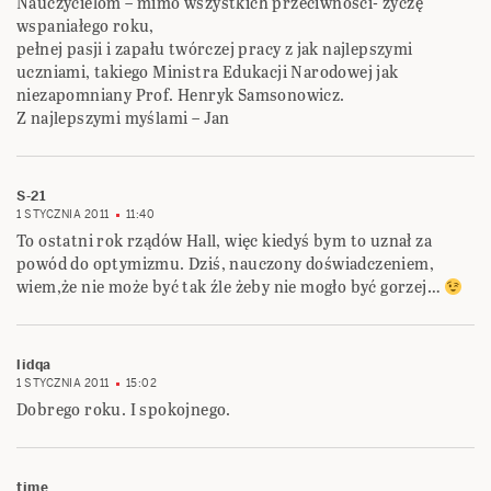
Nauczycielom – mimo wszystkich przeciwności- życzę
wspaniałego roku,
pełnej pasji i zapału twórczej pracy z jak najlepszymi
uczniami, takiego Ministra Edukacji Narodowej jak
niezapomniany Prof. Henryk Samsonowicz.
Z najlepszymi myślami – Jan
S-21
1 STYCZNIA 2011
11:40
To ostatni rok rządów Hall, więc kiedyś bym to uznał za
powód do optymizmu. Dziś, nauczony doświadczeniem,
wiem,że nie może być tak źle żeby nie mogło być gorzej…
lidqa
1 STYCZNIA 2011
15:02
Dobrego roku. I spokojnego.
time