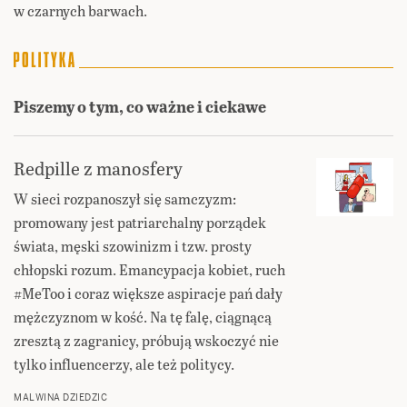
w czarnych barwach.
Piszemy o tym, co ważne i ciekawe
Redpille z manosfery
W sieci rozpanoszył się samczyzm:
promowany jest patriarchalny porządek
świata, męski szowinizm i tzw. prosty
chłopski rozum. Emancypacja kobiet, ruch
#MeToo i coraz większe aspiracje pań dały
mężczyznom w kość. Na tę falę, ciągnącą
zresztą z zagranicy, próbują wskoczyć nie
tylko influencerzy, ale też politycy.
MALWINA DZIEDZIC