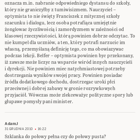
oznacza m.in. nabranie odpowiedniego dystansu do szkoły,
który nie graniczyłby z tumiwisizmem. Nauczyciel –
optymista to nie święty Franciszek z mitycznej szkoły
szacunku i dialogu, lecz osoba potrafiąca umiejętnie
żonglowac życzliwością i zamordyzmem w zależności od
klasowej rzeczywistości, którą powinien dobrze odczytac. To
nie kumpel dla uczniów, a ten, który potrafi narzucic im
własną, przemyślaną definicję tego, co ma obowiazywac
podczas lekcji. Belfer – optymista powinien byc przekonany,
iż zawsze może liczyc na wsparcie wśród innych nauczycieli
i dyrekcji. Nie powinien miec natychmiastowej potrzeby
dostrzegania wyników swojej pracy. Powinien posiadac
żródła dodatkowego dochodu, dostrzegac uroki płci
przeciwnej i dobrej zabawy w gronie rozrywkowych
przyjaciół. Wówczas może zlekceważyc polityczne spory lub
głupawe pomysły pani minister.
AdamJ
31 GRUDNIA 2010
16:22
Szklanka do połowy pełna czy do połowy pusta?