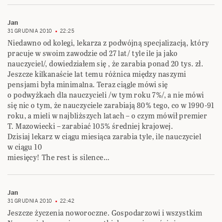
Jan
31 GRUDNIA 2010
22:25
Niedawno od kolegi, lekarza z podwójną specjalizacją, który
pracuje w swoim zawodzie od 27 lat/ tyle ile ja jako
nauczyciel/, dowiedziałem się , że zarabia ponad 20 tys. zł.
Jeszcze kilkanaście lat temu różnica między naszymi
pensjami była minimalna. Teraz ciągle mówi się
o podwyżkach dla nauczycieli /w tym roku 7%/, a nie mówi
się nic o tym, że nauczyciele zarabiają 80% tego, co w 1990-91
roku, a mieli w najbliższych latach – o czym mówił premier
T. Mazowiecki – zarabiać 105% średniej krajowej.
Dzisiaj lekarz w ciągu miesiąca zarabia tyle, ile nauczyciel
w ciągu 10
miesięcy! The rest is silence…
Jan
31 GRUDNIA 2010
22:42
Jeszcze życzenia noworoczne. Gospodarzowi i wszystkim