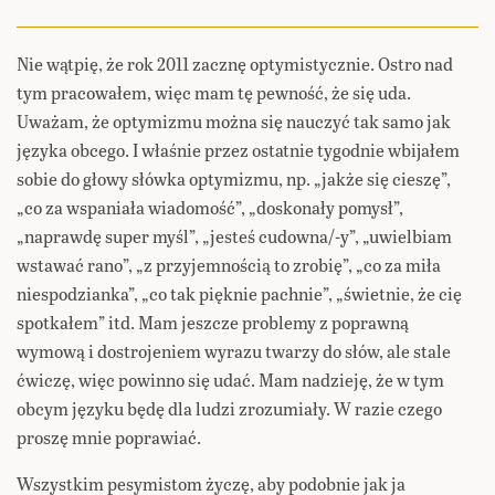
Nie wątpię, że rok 2011 zacznę optymistycznie. Ostro nad
tym pracowałem, więc mam tę pewność, że się uda.
Uważam, że optymizmu można się nauczyć tak samo jak
języka obcego. I właśnie przez ostatnie tygodnie wbijałem
sobie do głowy słówka optymizmu, np. „jakże się cieszę”,
„co za wspaniała wiadomość”, „doskonały pomysł”,
„naprawdę super myśl”, „jesteś cudowna/-y”, „uwielbiam
wstawać rano”, „z przyjemnością to zrobię”, „co za miła
niespodzianka”, „co tak pięknie pachnie”, „świetnie, że cię
spotkałem” itd. Mam jeszcze problemy z poprawną
wymową i dostrojeniem wyrazu twarzy do słów, ale stale
ćwiczę, więc powinno się udać. Mam nadzieję, że w tym
obcym języku będę dla ludzi zrozumiały. W razie czego
proszę mnie poprawiać.
Wszystkim pesymistom życzę, aby podobnie jak ja