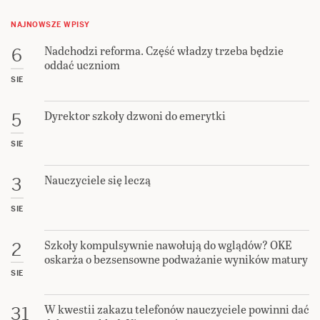
NAJNOWSZE WPISY
Nadchodzi reforma. Część władzy trzeba będzie
6
oddać uczniom
SIE
Dyrektor szkoły dzwoni do emerytki
5
SIE
Nauczyciele się leczą
3
SIE
Szkoły kompulsywnie nawołują do wglądów? OKE
2
oskarża o bezsensowne podważanie wyników matury
SIE
W kwestii zakazu telefonów nauczyciele powinni dać
31