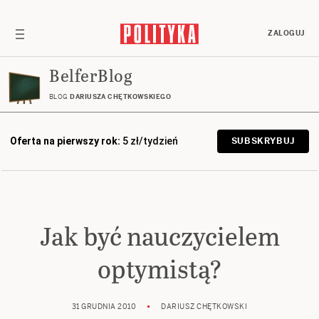
ZALOGUJ
BelferBlog
BLOG
DARIUSZA CHĘTKOWSKIEGO
Oferta na pierwszy rok:
5 zł/tydzień
SUBSKRYBUJ
Jak być nauczycielem
optymistą?
31 GRUDNIA 2010
DARIUSZ CHĘTKOWSKI