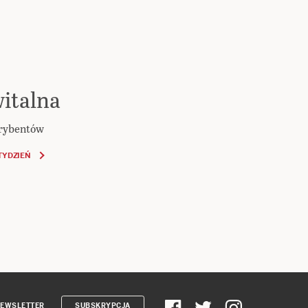
italna
krybentów
TYDZIEŃ
EWSLETTER
SUBSKRYPCJA