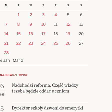
M
T
W
T
F
S
S
1
2
3
4
5
6
7
8
9
10
11
12
13
14
15
16
17
18
19
20
21
22
23
24
25
26
27
28
« Jan
Mar »
NAJNOWSZE WPISY
Nadchodzi reforma. Część władzy
6
trzeba będzie oddać uczniom
SIE
Dyrektor szkoły dzwoni do emerytki
5