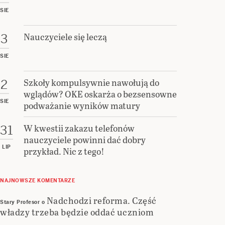
SIE
Nauczyciele się leczą
3
SIE
Szkoły kompulsywnie nawołują do
2
wglądów? OKE oskarża o bezsensowne
SIE
podważanie wyników matury
W kwestii zakazu telefonów
31
nauczyciele powinni dać dobry
LIP
przykład. Nic z tego!
NAJNOWSZE KOMENTARZE
Nadchodzi reforma. Część
Stary Profesor
o
władzy trzeba będzie oddać uczniom