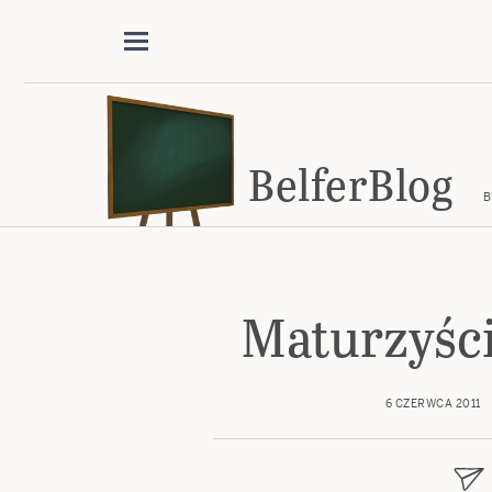
BelferBlog
B
Maturzyści
6 CZERWCA 2011