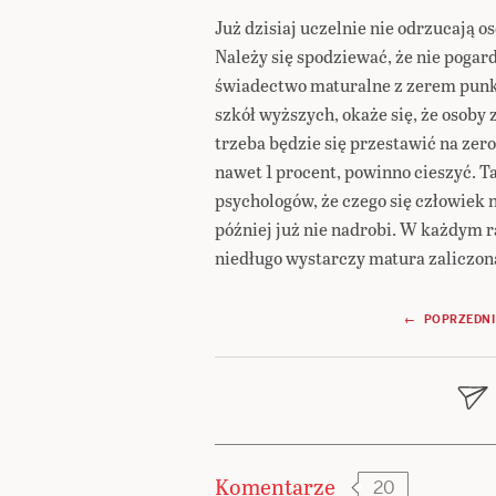
Już dzisiaj uczelnie nie odrzucają
Należy się spodziewać, że nie pogar
świadectwo maturalne z zerem punk
szkół wyższych, okaże się, że osoby 
trzeba będzie się przestawić na zer
nawet 1 procent, powinno cieszyć. T
psychologów, że czego się człowiek n
później już nie nadrobi. W każdym r
niedługo wystarczy matura zaliczo
Nawigacja
← POPRZEDNI
wpisu
Komentarze
20