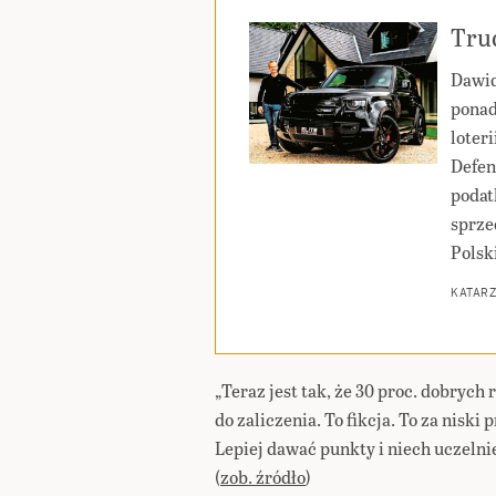
Tru
Dawid
ponad
loter
Defen
podat
sprze
Polsk
KATAR
„Teraz jest tak, że 30 proc. dobryc
do zaliczenia. To fikcja. To za nisk
Lepiej dawać punkty i niech uczelni
(
zob. źródło
)