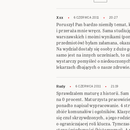
Xxx
6 CZERWCA 2011
20:27
Poruszył Pan bardzo niemiły temat,
i przeraża mnie wręcz. Sama studiuj
warszawskich i moimi wynikami (po
przedmiotów) byłam załamana, okazał
Na wydział dostały się osoby z dużo 
samo jest na innych uczelniach, to n
wystarczy pomyśleć o niedouczonych
lekarzach dbających o nasze zdrowie
Rudy
6 CZERWCA 2011
21:19
Sprawdzalem maturę z historii. Sam
na 0 procent. Maturzysta pracowicie 
ponadto napisał wypracowanie. 4 stro
zbiór komunałów i ogolników. Klasyc
się czuł skrzywdzonych, a jego rodzi
o ograniczajacej roli klucza. Tymcz
stany świadomości (historycznej). A 