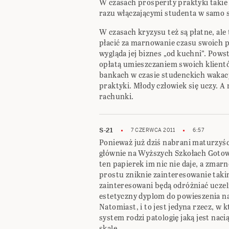
W czasach prosperity praktyki takie
razu włączającymi studenta w samo s
W czasach kryzysu też są płatne, ale
płacić za marnowanie czasu swoich
wygląda jej biznes „od kuchni”. Pows
opłatą umieszczaniem swoich klient
bankach w czasie studenckich wakac
praktyki. Młody człowiek się uczy. A
rachunki.
S-21
7 CZERWCA 2011
6:57
Ponieważ już dziś nabrani maturzyś
głównie na Wyższych Szkołach Gotowa
ten papierek im nic nie daje, a zmarno
prostu zniknie zainteresowanie taki
zainteresowani będą odróżniać uczel
estetyczny dyplom do powieszenia na
Natomiast, i to jest jedyna rzecz, w
system rodzi patologię jaką jest nac
skalę.