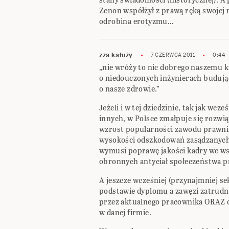
Zenon współżył z prawą ręką swojej m
odrobina erotyzmu…
zza kałuży
7 CZERWCA 2011
0:44
„nie wróży to nic dobrego naszemu k
o niedouczonych inżynierach budują
o nasze zdrowie.”
Jeżeli i w tej dziedzinie, tak jak wcz
innych, w Polsce zmałpuje się rozwi
wzrost popularności zawodu prawnik
wysokości odszkodowań zasądzanych 
wymusi poprawę jakości kadry we wsz
obronnych antyciał społeczeństwa p
A jeszcze wcześniej (przynajmniej s
podstawie dyplomu a zawęzi zatrudnia
przez aktualnego pracownika ORAZ 
w danej firmie.