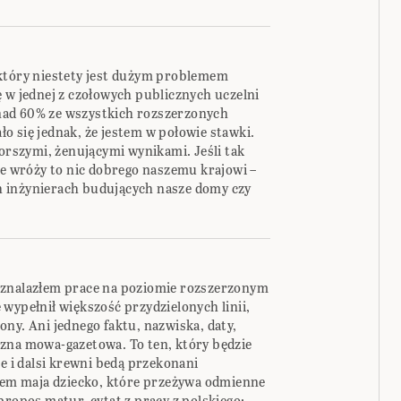
 który niestety jest dużym problemem
ę w jednej z czołowych publicznych uczelni
nad 60% ze wszystkich rozszerzonych
o się jednak, że jestem w połowie stawki.
gorszymi, żenującymi wynikami. Jeśli tak
ie wróży to nic dobrego naszemu krajowi –
 inżynierach budujących nasze domy czy
.
 znalazłem prace na poziomie rozszerzonym
wypełnił większość przydzielonych linii,
ny. Ani jednego faktu, nazwiska, daty,
zna mowa-gazetowa. To ten, który będzie
ce i dalsi krewni bedą przekonani
asem maja dziecko, które przeżywa odmienne
propos matur, cytat z pracy z polskiego: