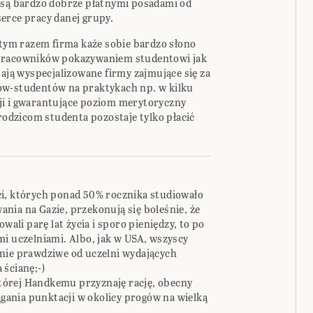
 są bardzo dobrze płatnymi posadami od
erce pracy danej grupy.
 tym razem firma każe sobie bardzo słono
 pracowników pokazywaniem studentowi jak
tają wyspecjalizowane firmy zajmujące się za
ów-studentów na praktykach np. w kilku
ji i gwarantujące poziom merytoryczny
 rodzicom studenta pozostaje tylko płacić
ci, których ponad 50% rocznika studiowało
nia na Gazie, przekonują się boleśnie, że
wali parę lat życia i sporo pieniędzy, to po
mi uczelniami. Albo, jak w USA, wszyscy
nie prawdziwe od uczelni wydających
 ścianę;-)
 której Handkemu przyznaję rację, obecny
iągania punktacji w okolicy progów na wielką