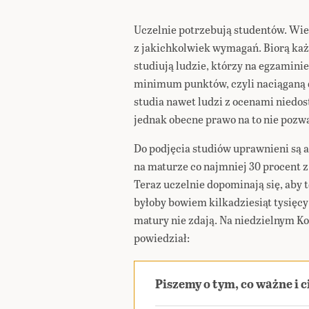
Uczelnie potrzebują studentów. Wiel
z jakichkolwiek wymagań. Biorą każd
studiują ludzie, którzy na egzamini
minimum punktów, czyli naciąganą d
studia nawet ludzi z ocenami nied
jednak obecne prawo na to nie pozwa
Do podjęcia studiów uprawnieni są a
na maturze co najmniej 30 procent
Teraz uczelnie dopominają się, aby
byłoby bowiem kilkadziesiąt tysięcy 
matury nie zdają. Na niedzielnym Ko
powiedział:
Piszemy o tym, co ważne i 