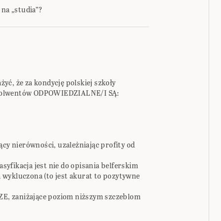
 na „studia”?
yć, że za kondycję polskiej szkoły
 absolwentów ODPOWIEDZIALNE/I SĄ:
ący nierówności, uzależniając profity od
asyfikacja jest nie do opisania belferskim
 wykluczona (to jest akurat to pozytywne
E, zaniżające poziom niższym szczeblom