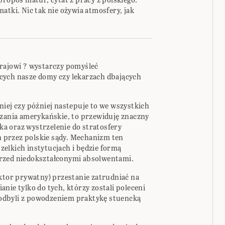
atki. Nic tak nie ożywia atmosfery, jak
rajowi ? wystarczy pomyśleć
cych nasze domy czy lekarzach dbających
eśniej czy później nastepuje to we wszystkich
ązania amerykańskie, to przewiduję znaczny
a oraz wystrzelenie do stratosfery
przez polskie sądy. Mechanizm ten
elkich instytucjach i będzie formą
rzed niedokształconymi absolwentami.
ektor prywatny) przestanie zatrudniać na
nie tylko do tych, którzy zostali poleceni
odbyli z powodzeniem praktykę stuencką