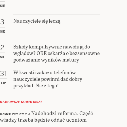
SIE
Nauczyciele się leczą
3
SIE
Szkoły kompulsywnie nawołują do
2
wglądów? OKE oskarża o bezsensowne
SIE
podważanie wyników matury
W kwestii zakazu telefonów
31
nauczyciele powinni dać dobry
LIP
przykład. Nic z tego!
NAJNOWSZE KOMENTARZE
Nadchodzi reforma. Część
Gostek Przelotem
o
władzy trzeba będzie oddać uczniom