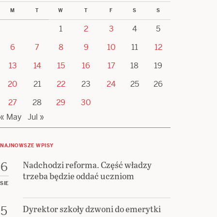
M
T
W
T
F
S
S
1
2
3
4
5
6
7
8
9
10
11
12
13
14
15
16
17
18
19
20
21
22
23
24
25
26
27
28
29
30
« May
Jul »
NAJNOWSZE WPISY
Nadchodzi reforma. Część władzy
6
trzeba będzie oddać uczniom
SIE
Dyrektor szkoły dzwoni do emerytki
5