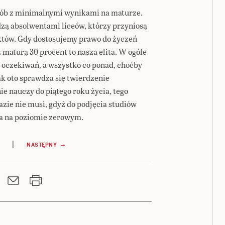
 osób z minimalnymi wynikami na maturze.
dzą absolwentami liceów, którzy przyniosą
tów. Gdy dostosujemy prawo do życzeń
z maturą 30 procent to nasza elita. W ogóle
o oczekiwań, a wszystko co ponad, choćby
ak oto sprawdza się twierdzenie
ie nauczy do piątego roku życia, tego
azie nie musi, gdyż do podjęcia studiów
na na poziomie zerowym.
|
NASTĘPNY →