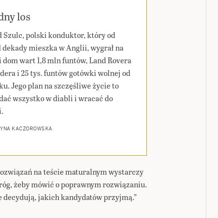
dny los
 Szulc, polski konduktor, który od
 dekady mieszka w Anglii, wygrał na
ii dom wart 1,8 mln funtów, Land Rovera
dera i 25 tys. funtów gotówki wolnej od
ku. Jego plan na szczęśliwe życie to
dać wszystko w diabli i wracać do
i.
ZYNA KACZOROWSKA
h rozwiązań na teście maturalnym wystarczy
i próg, żeby mówić o poprawnym rozwiązaniu.
e decydują, jakich kandydatów przyjmą.”