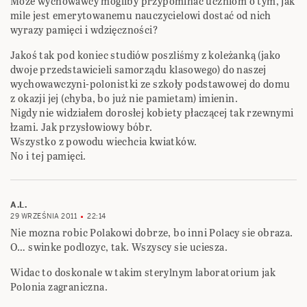
Może wychowawcy mogliby przypominać uczniom o tym, jak
mile jest emerytowanemu nauczycielowi dostać od nich
wyrazy pamięci i wdzięczności?
Jakoś tak pod koniec studiów poszliśmy z koleżanką (jako
dwoje przedstawicieli samorządu klasowego) do naszej
wychowawczyni-polonistki ze szkoły podstawowej do domu
z okazji jej (chyba, bo już nie pamietam) imienin.
Nigdy nie widziałem dorosłej kobiety płaczącej tak rzewnymi
łzami. Jak przysłowiowy bóbr.
Wszystko z powodu wiechcia kwiatków.
No i tej pamięci.
A.L.
29 WRZEŚNIA 2011
22:14
Nie mozna robic Polakowi dobrze, bo inni Polacy sie obraza.
O… swinke podlozyc, tak. Wszyscy sie uciesza.
Widac to doskonale w takim sterylnym laboratorium jak
Polonia zagraniczna.