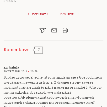
chodzi.
Nawigacja
|
← POPRZEDNI
NASTĘPNY →
wpisu
Komentarze
7
zza kałuży
29 WRZEŚNIA 2011
20:38
Bardzo życiowe. Z jednej strony zgadzam się z Gospodarzem
wyrażającym swoją frustrację. Z drugiej strony zawsze
można starać się znaleźć jakąś naukę na przyszłość. (Chyba)
nic nie szkodzi, aby szkoła wysyłała jakieś
pocztówki/dyplomy/kwiatki do swoich emerytowanych
nauczycieli z okazji rocznic ich przejścia na emeryturę?