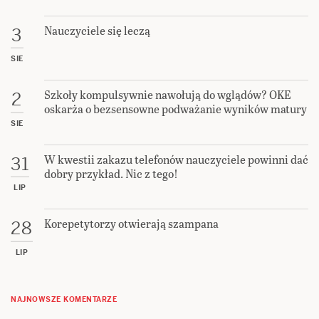
Nauczyciele się leczą
3
SIE
Szkoły kompulsywnie nawołują do wglądów? OKE
2
oskarża o bezsensowne podważanie wyników matury
SIE
W kwestii zakazu telefonów nauczyciele powinni dać
31
dobry przykład. Nic z tego!
LIP
Korepetytorzy otwierają szampana
28
LIP
NAJNOWSZE KOMENTARZE