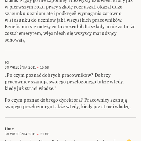
klasie. Nigdy go nie zapomnę. Niezwykły człowiek, który już
w pierwszym roku pracy szkołę rozruszał, okazał dużo
szacunku uczniom ale i podkręcił wymagania zarówno
w stosunku do uczniów jak i wszystkich pracowników.
Benefis mu się należy za to co zrobił dla szkoły, a nie za to, że
został emerytem, więc niech się wszyscy marudzący
schowają
id
30 WRZEŚNIA 2011
15:58
„Po czym poznać dobrych pracowników? Dobrzy
pracownicy szanują swojego przełożonego także wtedy,
kiedy już straci władzę.”
Po czym poznać dobrego dyrektora? Pracownicy szanują
swojego przełożonego także wtedy, kiedy już straci władzę.
time
30 WRZEŚNIA 2011
21:00