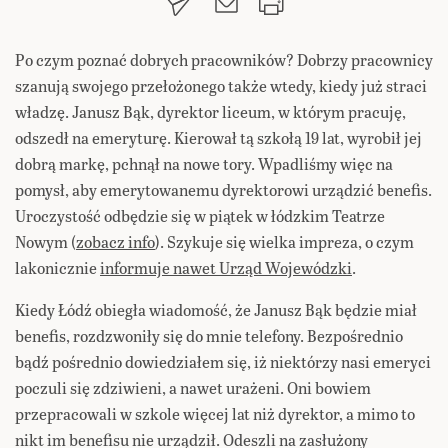
Po czym poznać dobrych pracowników? Dobrzy pracownicy
szanują swojego przełożonego także wtedy, kiedy już straci
władzę. Janusz Bąk, dyrektor liceum, w którym pracuję,
odszedł na emeryturę. Kierował tą szkołą 19 lat, wyrobił jej
dobrą markę, pchnął na nowe tory. Wpadliśmy więc na
pomysł, aby emerytowanemu dyrektorowi urządzić benefis.
Uroczystość odbędzie się w piątek w łódzkim Teatrze
Nowym (
zobacz info
). Szykuje się wielka impreza, o czym
lakonicznie
informuje nawet Urząd Wojewódzki
.
Kiedy Łódź obiegła wiadomość, że Janusz Bąk będzie miał
benefis, rozdzwoniły się do mnie telefony. Bezpośrednio
bądź pośrednio dowiedziałem się, iż niektórzy nasi emeryci
poczuli się zdziwieni, a nawet urażeni. Oni bowiem
przepracowali w szkole więcej lat niż dyrektor, a mimo to
nikt im benefisu nie urządził. Odeszli na zasłużony