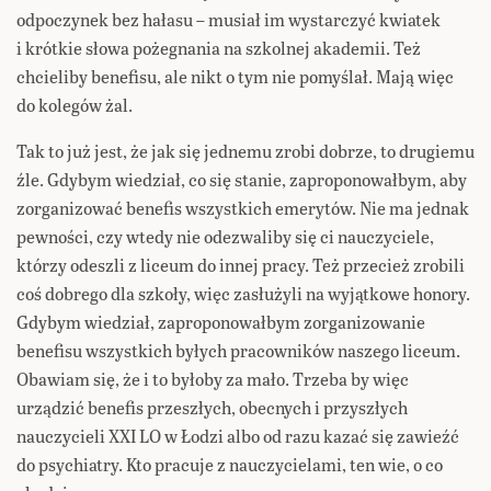
odpoczynek bez hałasu – musiał im wystarczyć kwiatek
i krótkie słowa pożegnania na szkolnej akademii. Też
chcieliby benefisu, ale nikt o tym nie pomyślał. Mają więc
do kolegów żal.
Tak to już jest, że jak się jednemu zrobi dobrze, to drugiemu
źle. Gdybym wiedział, co się stanie, zaproponowałbym, aby
zorganizować benefis wszystkich emerytów. Nie ma jednak
pewności, czy wtedy nie odezwaliby się ci nauczyciele,
którzy odeszli z liceum do innej pracy. Też przecież zrobili
coś dobrego dla szkoły, więc zasłużyli na wyjątkowe honory.
Gdybym wiedział, zaproponowałbym zorganizowanie
benefisu wszystkich byłych pracowników naszego liceum.
Obawiam się, że i to byłoby za mało. Trzeba by więc
urządzić benefis przeszłych, obecnych i przyszłych
nauczycieli XXI LO w Łodzi albo od razu kazać się zawieźć
do psychiatry. Kto pracuje z nauczycielami, ten wie, o co