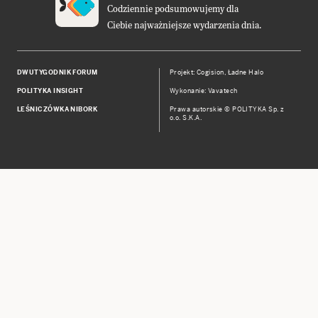
Codziennie podsumowujemy dla
Ciebie najważniejsze wydarzenia dnia.
DWUTYGODNIK FORUM
Projekt:
Cogision
,
Ładne Halo
POLITYKA INSIGHT
Wykonanie: Vavatech
LEŚNICZÓWKA NIBORK
Prawa autorskie © POLITYKA Sp. z
o.o. S.K.A.