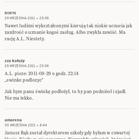
BORYS
29 WRZEŚNIA 2011
23:06
Nawet ludżmi wykształconymi kierują tak niskie uczucia jak
zazdrość o uznanie kogoś zasług. Albo zwykła zawiść. Ma
rację A.L. Niestety.
zza kałuży
29 WRZEŚNIA 2011
23:06
A.L. pisze: 2011-09-29 o godz. 22:14
„swinke podlozyc”
Jak bym panu świnkę podłożył, to by pan podniósł i zjadł.
Nie ma lekko.
amarena
30 WRZEŚNIA 2011
8:44
Janusz Bąk został dyrektorem szkoły gdy byłam w czwartej