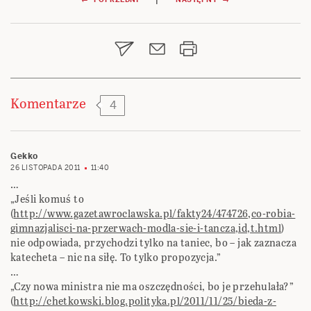
Nawigacja
wpisu
Komentarze
4
Gekko
26 LISTOPADA 2011
11:40
…
„Jeśli komuś to
(
http://www.gazetawroclawska.pl/fakty24/474726,co-robia-
gimnazjalisci-na-przerwach-modla-sie-i-tancza,id,t.html
)
nie odpowiada, przychodzi tylko na taniec, bo – jak zaznacza
katecheta – nic na siłę. To tylko propozycja.”
…
„Czy nowa ministra nie ma oszczędności, bo je przehulała?”
(
http://chetkowski.blog.polityka.pl/2011/11/25/bieda-z-