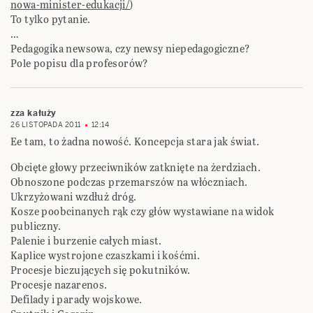
nowa-minister-edukacji/
)
To tylko pytanie.
…
Pedagogika newsowa, czy newsy niepedagogiczne?
Pole popisu dla profesorów?
zza kałuży
26 LISTOPADA 2011
12:14
Ee tam, to żadna nowość. Koncepcja stara jak świat.
Obcięte głowy przeciwników zatknięte na żerdziach.
Obnoszone podczas przemarszów na włóczniach.
Ukrzyżowani wzdłuż dróg.
Kosze poobcinanych rąk czy głów wystawiane na widok
publiczny.
Palenie i burzenie całych miast.
Kaplice wystrojone czaszkami i kośćmi.
Procesje biczujących się pokutników.
Procesje nazarenos.
Defilady i parady wojskowe.