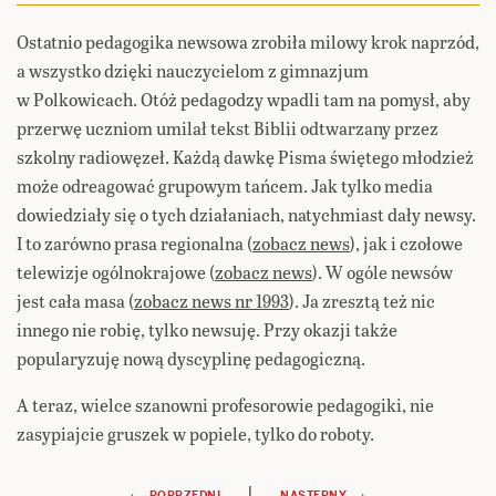
Ostatnio pedagogika newsowa zrobiła milowy krok naprzód,
a wszystko dzięki nauczycielom z gimnazjum
w Polkowicach. Otóż pedagodzy wpadli tam na pomysł, aby
przerwę uczniom umilał tekst Biblii odtwarzany przez
szkolny radiowęzeł. Każdą dawkę Pisma świętego młodzież
może odreagować grupowym tańcem. Jak tylko media
dowiedziały się o tych działaniach, natychmiast dały newsy.
I to zarówno prasa regionalna (
zobacz news
), jak i czołowe
telewizje ogólnokrajowe (
zobacz news
). W ogóle newsów
jest cała masa (
zobacz news nr 1993
). Ja zresztą też nic
innego nie robię, tylko newsuję. Przy okazji także
popularyzuję nową dyscyplinę pedagogiczną.
A teraz, wielce szanowni profesorowie pedagogiki, nie
zasypiajcie gruszek w popiele, tylko do roboty.
|
← POPRZEDNI
NASTĘPNY →