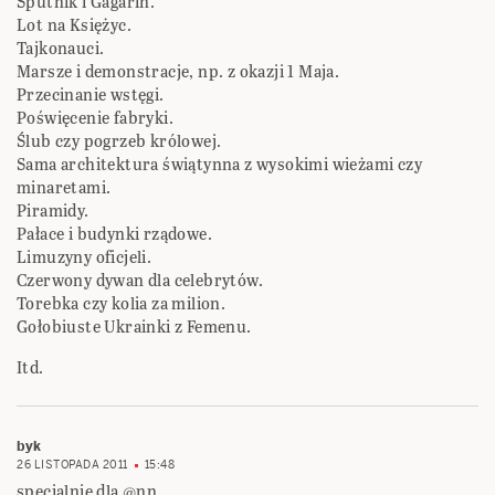
Sputnik i Gagarin.
Lot na Księżyc.
Tajkonauci.
Marsze i demonstracje, np. z okazji 1 Maja.
Przecinanie wstęgi.
Poświęcenie fabryki.
Ślub czy pogrzeb królowej.
Sama architektura świątynna z wysokimi wieżami czy
minaretami.
Piramidy.
Pałace i budynki rządowe.
Limuzyny oficjeli.
Czerwony dywan dla celebrytów.
Torebka czy kolia za milion.
Gołobiuste Ukrainki z Femenu.
Itd.
byk
26 LISTOPADA 2011
15:48
specjalnie dla @nn