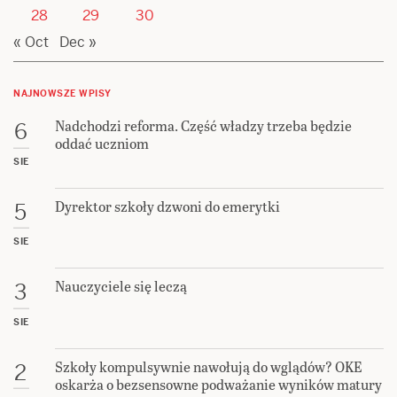
28
29
30
« Oct
Dec »
NAJNOWSZE WPISY
Nadchodzi reforma. Część władzy trzeba będzie
6
oddać uczniom
SIE
Dyrektor szkoły dzwoni do emerytki
5
SIE
Nauczyciele się leczą
3
SIE
Szkoły kompulsywnie nawołują do wglądów? OKE
2
oskarża o bezsensowne podważanie wyników matury