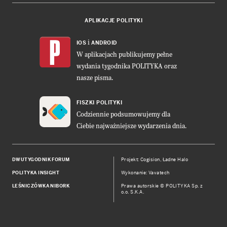
APLIKACJE POLITYKI
i
IOS
ANDROID
W aplikacjach publikujemy pełne
wydania tygodnika POLITYKA oraz
nasze pisma.
FISZKI POLITYKI
Codziennie podsumowujemy dla
Ciebie najważniejsze wydarzenia dnia.
DWUTYGODNIK FORUM
Projekt:
Cogision
,
Ładne Halo
POLITYKA INSIGHT
Wykonanie: Vavatech
LEŚNICZÓWKA NIBORK
Prawa autorskie © POLITYKA Sp. z
o.o. S.K.A.