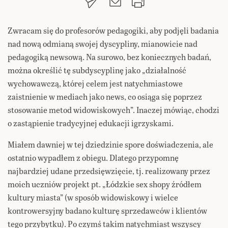
Zwracam się do profesorów pedagogiki, aby podjęli badania
nad nową odmianą swojej dyscypliny, mianowicie nad
pedagogiką newsową. Na surowo, bez koniecznych badań,
można określić tę subdyscyplinę jako „działalność
wychowawczą, której celem jest natychmiastowe
zaistnienie w mediach jako news, co osiąga się poprzez
stosowanie metod widowiskowych”. Inaczej mówiąc, chodzi
o zastąpienie tradycyjnej edukacji igrzyskami.
Miałem dawniej w tej dziedzinie spore doświadczenia, ale
ostatnio wypadłem z obiegu. Dlatego przypomnę
najbardziej udane przedsięwzięcie, tj. realizowany przez
moich uczniów projekt pt. „Łódzkie sex shopy źródłem
kultury miasta” (w sposób widowiskowy i wielce
kontrowersyjny badano kulturę sprzedawców i klientów
tego przybytku). Po czymś takim natychmiast wszyscy