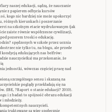
fiary naszej edukacji, sądzą, że nauczanie
dynie z papierem odbycia kursów
toś, kogo nic bardziej nie może upokorzyć
elu, różnych kierunkach i poszerzanie
mierci na szkolnym etacie wydrukowanym (jak
ście zaiste równie współczesne cywilizacji,
 pod pozorem troski o edukację.
godzin? spędzonych w szkole przez ucznia
dostrzec nie tylko tu, na blogu, ale przede
 kondycją edukujących nas belfrów:
sadzie nauczycielka) ma przekonanie, że
ią
ia jednostki, wówczas częściej pracę nad
wioną szczególnego sensu i skazaną na
uczycielskie poglądy przekładają się na
w. (IBE, ?Raport o stanie edukacji? 2010).
logu i z badań to spójność obrazu edukacji
 i młodzieży.
e kompetentnych nauczycieli.
nia traktowane są więc społecznie