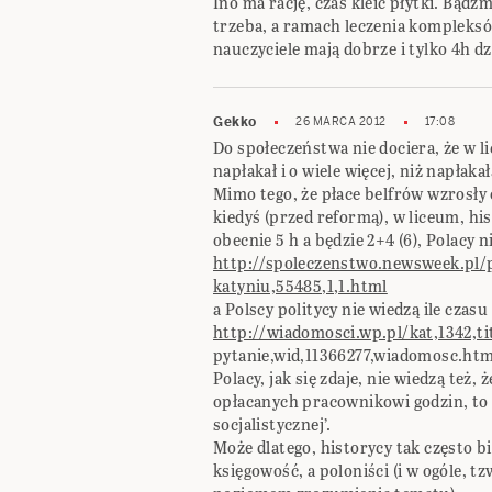
Ino ma rację, czas kleić płytki. Bądźm
trzeba, a ramach leczenia kompleks
nauczyciele mają dobrze i tylko 4h d
Gekko
26 MARCA 2012
17:08
Do społeczeństwa nie dociera, że w li
napłakał i o wiele więcej, niż napłak
Mimo tego, że płace belfrów wzrosły o
kiedyś (przed reformą), w liceum, hi
obecnie 5 h a będzie 2+4 (6), Polacy n
http://spoleczenstwo.newsweek.pl/p
katyniu,55485,1,1.html
a Polscy politycy nie wiedzą ile cz
http://wiadomosci.wp.pl/kat,1342,ti
pytanie,wid,11366277,wiadomosc.ht
Polacy, jak się zdaje, nie wiedzą też,
opłacanych pracownikowi godzin, to
socjalistycznej’.
Może dlatego, historycy tak często bi
księgowość, a poloniści (i w ogóle, 