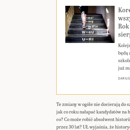
Kor
wszy
Rok 
sie
Kolej
będą 
szkoln
już m
DARIUS
Te zmiany w ogóle nie docierają do 
jak co roku nałapać kandydatów na h
co? Co może robić absolwent historii,
przez 30 lat? UŁ wyjaśnia, że history