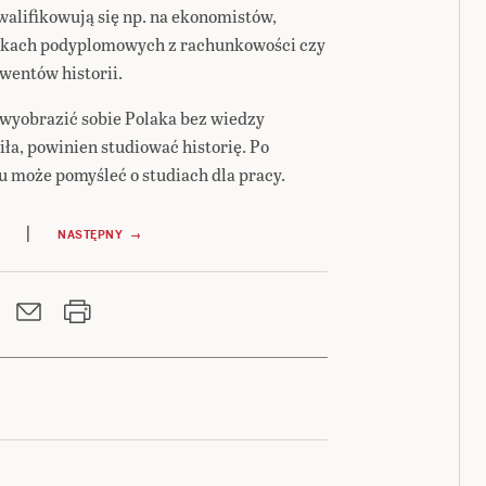
walifikowują się np. na ekonomistów,
runkach podyplomowych z rachunkowości czy
lwentów historii.
 wyobrazić sobie Polaka bez wiedzy
ła, powinien studiować historię. Po
u może pomyśleć o studiach dla pracy.
|
NASTĘPNY →