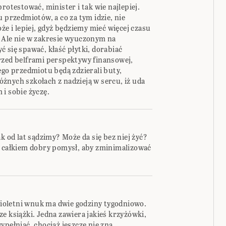
rotestować, minister i tak wie najlepiej.
u przedmiotów, a co za tym idzie, nie
że i lepiej, gdyż będziemy mieć więcej czasu
 Ale nie w zakresie wyuczonym na
 się spawać, kłaść płytki, dorabiać
rzed belframi perspektywy finansowej,
ego przedmiotu będą zdzierali buty,
żnych szkołach z nadzieją w sercu, iż uda
i sobie życzę.
k od lat sądzimy? Może da się bez niej żyć?
o całkiem dobry pomysł, aby zminimalizować
ścioletni wnuk ma dwie godziny tygodniowo.
e książki. Jedna zawiera jakieś krzyżówki,
ypełniać, chociaż jeszcze nie zna