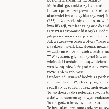
poziomem zrozumienia tematu).
Może dlatego, niektórzy humaniści, o
historii prowadzić powinien ktoś je
akademickich wiedzy historycznej. K
(???), niż uczenie się kolejno, na wi
kwalifikacji, zamiast zaleganie do ś
tatuaż) na dyplomie historyka. Podej
jak prywatna walka o płatne godziny,
Jak w rzeczywistości wpływa ?ilość 
na jakość i wynik kształcenia, można 
wszystkim we wnioskach z badań nad
??W sytuacji, gdy nauczyciel (a w za
zdolności i uzdolnienia są właściwośc
wrodzoną, niezależną od zaangażowan
rozwijaniem zdolności
i uzdolnień uznawać będzie za pozba
niepowodzenie. (?) Okazuje się, że na
rezultaty uczonych przez nich ucznió
To, co dociera do społeczeństwa i z b
z doświadczeniem życiowym rodziców
To nie godzin lekcyjnych brakuje, al
Te brakujące rzekomo godziny naucza