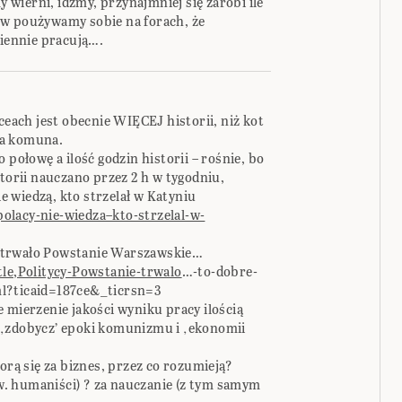
y wierni, idźmy, przynajmniej się zarobi ile
ów poużywamy sobie na forach, że
ziennie pracują….
ceach jest obecnie WIĘCEJ historii, niż kot
ała komuna.
 połowę a ilość godzin historii – rośnie, bo
storii nauczano przez 2 h w tygodniu,
ie wiedzą, kto strzelał w Katyniu
olacy-nie-wiedza–kto-strzelal-w-
asu trwało Powstanie Warszawskie…
tle,Politycy-Powstanie-trwalo
…-to-dobre-
ml?ticaid=187ce&_ticrsn=3
 że mierzenie jakości wyniku pracy ilością
 ‚zdobycz’ epoki komunizmu i ‚ekonomii
orą się za biznes, przez co rozumieją?
tzw. humaniści) ? za nauczanie (z tym samym