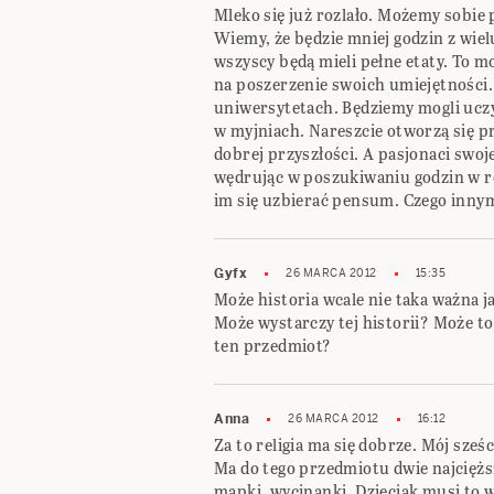
Mleko się już rozlało. Możemy sobie p
Wiemy, że będzie mniej godzin z wiel
wszyscy będą mieli pełne etaty. To mo
na poszerzenie swoich umiejętności.
uniwersytetach. Będziemy mogli uczyć
w myjniach. Nareszcie otworzą się p
dobrej przyszłości. A pasjonaci swoj
wędrując w poszukiwaniu godzin w ró
im się uzbierać pensum. Czego innym 
Gyfx
26 MARCA 2012
15:35
Może historia wcale nie taka ważna ja
Może wystarczy tej historii? Może t
ten przedmiot?
Anna
26 MARCA 2012
16:12
Za to religia ma się dobrze. Mój sze
Ma do tego przedmiotu dwie najcięższ
mapki, wycinanki. Dzieciak musi to w