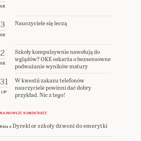
SIE
Nauczyciele się leczą
3
SIE
Szkoły kompulsywnie nawołują do
2
wglądów? OKE oskarża o bezsensowne
SIE
podważanie wyników matury
W kwestii zakazu telefonów
31
nauczyciele powinni dać dobry
LIP
przykład. Nic z tego!
NAJNOWSZE KOMENTARZE
Dyrektor szkoły dzwoni do emerytki
Róża
o