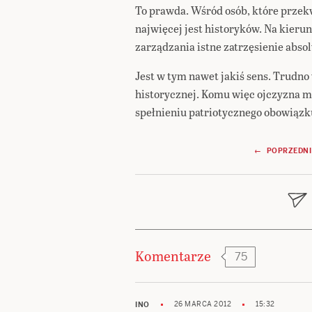
To prawda. Wśród osób, które przek
najwięcej jest historyków. Na kie
zarządzania istne zatrzęsienie abso
Jest w tym nawet jakiś sens. Trudno
historycznej. Komu więc ojczyzna mi
spełnieniu patriotycznego obowiązk
Nawigacja
← POPRZEDNI
wpisu
Komentarze
75
26 MARCA 2012
15:32
INO