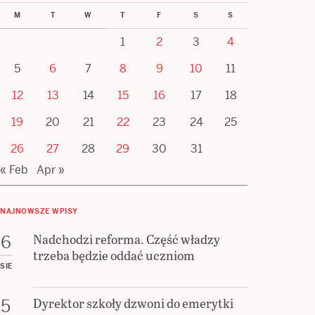
M
T
W
T
F
S
S
1
2
3
4
5
6
7
8
9
10
11
12
13
14
15
16
17
18
19
20
21
22
23
24
25
26
27
28
29
30
31
« Feb
Apr »
NAJNOWSZE WPISY
Nadchodzi reforma. Część władzy
6
trzeba będzie oddać uczniom
SIE
Dyrektor szkoły dzwoni do emerytki
5