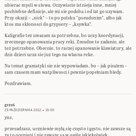
ubierac mysli w slowa. Oczywiscie istnieja inne, mniej
pochlebne definicje, ale mi sie podoba i od lat go uzywam.
Przy okazji – „nick” – to po polsku ”pseudonim”, albo jak
ktos ma sklonosci do grypsery – „ksywka”.
Kaligrafie tez uwazam za potrzebna, bo uczy koordynacji,
zrecznego opanowania pracy reki. Zmudne to zadanie, ale
tez potrzebne. Obecnie, to raczej opanowanie klawiatury, ale
dzis dzieci ucza sie juz tego na wlasna reke.
Na temat gramatyki sie nie wypowiadam, bo – jak pisalem –
sam czasem mam watpliwosci i pewnie popelniam bledy.
Pozdrawiam.
grześ
25 PAŹDZIERNIKA 2012
15:00
ync,
przesadzasz, uczniowie mylą się często i gęsto, nie zawsze są
za to oceniani i nie zawsze są w ogóle jakiekolwiek