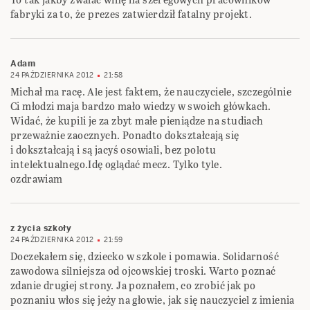
fabryki za to, że prezes zatwierdził fatalny projekt.
Adam
24 PAŹDZIERNIKA 2012
21:58
Michał ma racę. Ale jest faktem, że nauczyciele, szczególnie
Ci młodzi maja bardzo mało wiedzy w swoich główkach.
Widać, że kupili je za zbyt małe pieniądze na studiach
przeważnie zaocznych. Ponadto dokształcają się
i dokształcają i są jacyś osowiali, bez polotu
intelektualnego.Idę oglądać mecz. Tylko tyle.
ozdrawiam
z życia szkoły
24 PAŹDZIERNIKA 2012
21:59
Doczekałem się, dziecko w szkole i pomawia. Solidarność
zawodowa silniejsza od ojcowskiej troski. Warto poznać
zdanie drugiej strony. Ja poznałem, co zrobić jak po
poznaniu włos się jeży na głowie, jak się nauczyciel z imienia