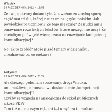
Władek
29 PAŹDZIERNIKA 2012
19:53
Ze swojej strony dodam tyle, że uważam za zbędną sporą
część materiału, której nauczam na języku polskim. Jak
powiedzieć to uczniowi? Że tego nie czuję? Że nudzi mnie
omawianie rozwlekłych tekstów, które niczego nie uczy? Że
chciałbym poświęcić więcej czasu na rozwijanie kompetencji
komunikacyjnej?
No jak to zrobić? Może pisać tematy w dzienniku,
a realizować to, co ciekawe?
Antynim
29 PAŹDZIERNIKA 2012
21:19
Ale dlaczego polonizm stosowany, drogi Władku,
uniemożliwia jednoczasowe doskonalenie „kompetencji
komunikacyjnej”?
Czyżby ze względu na analogiczną do szkół publicznych
jakość PKP?
Tam też nie ma czym rąk, ani (…) umyć, za to multum