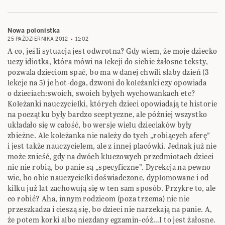
Nowa polonistka
25 PAŹDZIERNIKA 2012
11:02
A co, jeśli sytuacja jest odwrotna? Gdy wiem, że moje dziecko
uczy idiotka, która mówi na lekcji do siebie żałosne teksty,
pozwala dzieciom spać, bo ma w danej chwili słaby dzień (3
lekcje na 5) je hot-doga, dzwoni do koleżanki czy opowiada
o dzieciach:swoich, swoich byłych wychowankach etc?
Koleżanki nauczycielki, których dzieci opowiadają te historie
na początku były bardzo sceptyczne, ale później wszystko
układało się w całość, bo wersje wielu dzieciaków były
zbieżne. Ale koleżanka nie należy do tych „robiących aferę”
i jest także nauczycielem, ale z innej placówki. Jednak już nie
może znieść, gdy na dwóch kluczowych przedmiotach dzieci
nic nie robią, bo panie są „specyficzne”. Dyrekcja na pewno
wie, bo obie nauczycielki doświadczone, dyplomowane i od
kilku już lat zachowują się w ten sam sposób. Przykre to, ale
co robić? Aha, innym rodzicom (poza trzema) nic nie
przeszkadza i cieszą się, bo dzieci nie narzekają na panie. A,
że potem korki albo niezdany egzamin-cóż…I to jest żałosne.