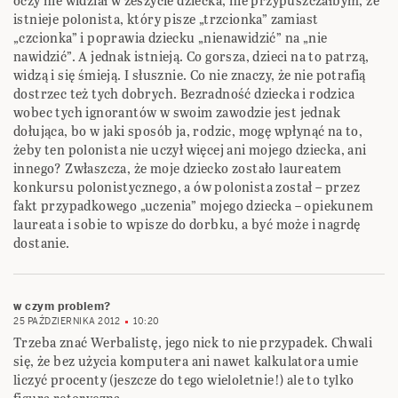
oczy nie widział w zeszycie dziecka, nie przypuszczałbym, ze
istnieje polonista, który pisze „trzcionka” zamiast
„czcionka” i poprawia dziecku „nienawidzić” na „nie
nawidzić”. A jednak istnieją. Co gorsza, dzieci na to patrzą,
widzą i się śmieją. I słusznie. Co nie znaczy, że nie potrafią
dostrzec też tych dobrych. Bezradność dziecka i rodzica
wobec tych ignorantów w swoim zawodzie jest jednak
dołująca, bo w jaki sposób ja, rodzic, mogę wpłynąć na to,
żeby ten polonista nie uczył więcej ani mojego dziecka, ani
innego? Zwłaszcza, że moje dziecko zostało laureatem
konkursu polonistycznego, a ów polonista został – przez
fakt przypadkowego „uczenia” mojego dziecka – opiekunem
laureata i sobie to wpisze do dorbku, a być może i nagrdę
dostanie.
w czym problem?
25 PAŹDZIERNIKA 2012
10:20
Trzeba znać Werbalistę, jego nick to nie przypadek. Chwali
się, że bez użycia komputera ani nawet kalkulatora umie
liczyć procenty (jeszcze do tego wieloletnie!) ale to tylko