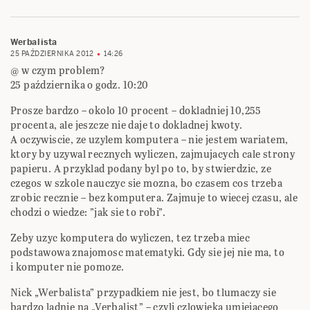
Werbalista
25 PAŹDZIERNIKA 2012
14:26
@ w czym problem?
25 października o godz. 10:20
Prosze bardzo – okolo 10 procent – dokladniej 10,255
procenta, ale jeszcze nie daje to dokladnej kwoty.
A oczywiscie, ze uzylem komputera – nie jestem wariatem,
ktory by uzywal recznych wyliczen, zajmujacych cale strony
papieru. A przyklad podany byl po to, by stwierdzic, ze
czegos w szkole nauczyc sie mozna, bo czasem cos trzeba
zrobic recznie – bez komputera. Zajmuje to wiecej czasu, ale
chodzi o wiedze: ”jak sie to robi”.
Zeby uzyc komputera do wyliczen, tez trzeba miec
podstawowa znajomosc matematyki. Gdy sie jej nie ma, to
i komputer nie pomoze.
Nick „Werbalista” przypadkiem nie jest, bo tlumaczy sie
bardzo ladnie na „Verbalist” – czyli czlowieka umiejacego