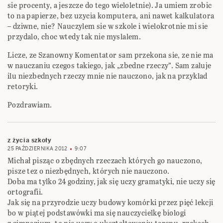
sie procenty, a jeszcze do tego wieloletnie). Ja umiem zrobic
to na papierze, bez uzycia komputera, ani nawet kalkulatora
– dziwne, nie? Nauczylem sie w szkole i wielokrotnie mi sie
przydalo, choc wtedy tak nie myslalem.
Licze, ze Szanowny Komentator sam przekona sie, ze nie ma
w nauczaniu czegos takiego, jak „zbedne rzeczy”. Sam zaluje
ilu niezbednych rzeczy mnie nie nauczono, jak na przyklad
retoryki.
Pozdrawiam.
z życia szkoły
25 PAŹDZIERNIKA 2012
9:07
Michał pisząc o zbędnych rzeczach których go nauczono,
pisze tez o niezbędnych, których nie nauczono.
Doba ma tylko 24 godziny, jak się uczy gramatyki, nie uczy się
ortografii.
Jak się na przyrodzie uczy budowy komórki przez pięć lekcji
bo w piątej podstawówki ma się nauczycielkę biologi