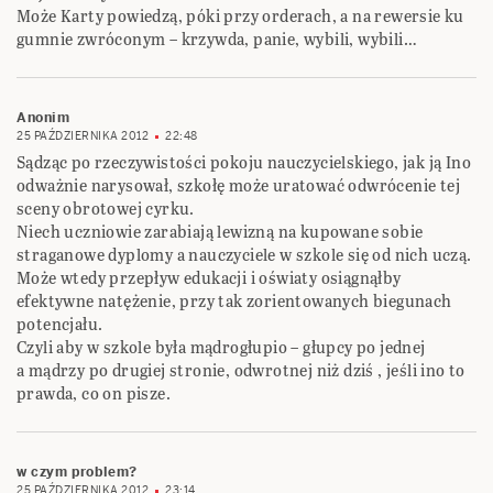
Może Karty powiedzą, póki przy orderach, a na rewersie ku
gumnie zwróconym – krzywda, panie, wybili, wybili…
Anonim
25 PAŹDZIERNIKA 2012
22:48
Sądząc po rzeczywistości pokoju nauczycielskiego, jak ją Ino
odważnie narysował, szkołę może uratować odwrócenie tej
sceny obrotowej cyrku.
Niech uczniowie zarabiają lewizną na kupowane sobie
straganowe dyplomy a nauczyciele w szkole się od nich uczą.
Może wtedy przepływ edukacji i oświaty osiągnąłby
efektywne natężenie, przy tak zorientowanych biegunach
potencjału.
Czyli aby w szkole była mądrogłupio – głupcy po jednej
a mądrzy po drugiej stronie, odwrotnej niż dziś , jeśli ino to
prawda, co on pisze.
w czym problem?
25 PAŹDZIERNIKA 2012
23:14