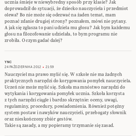
ucznia śmieje w niewybredny sposób przy klasie? Jak
doprowadził do sytuacji, że dziecko nauczyciela i przedmiot
olewa? Bo nie może się odezwać na żaden temat, mam
poznać zdanie drugiej strony? poznałem, mówi nie pytany.
A jak się zgłasza to pani udziela mu głosu? Jak bym każdemu
głosu na filozofowanie udzielała, to bym programu nie
zrobiła. O czym gadać dalej?
YNC
24 PAŹDZIERNIKA 2012
21:59
Nauczyciel ma prawo mylić się. W szkole nie ma żadnych
praktycznych narzędzi do korygowania pomyłek nauczyciela.
Uczeń nie może mylić się. Szkoła ma mnóstwo narzędzi do
wytykania i korygowania pomyłek ucznia. Szkoła korzysta
z tych narzędzi ciągle i bardzo skrzętnie: oceny, uwagi,
regulaminy, procedury, powiadomienia. Również potężny
system postaw i nawyków nauczycieli, przebogaty słownik
oraz nieskończony zbiór gestów.
Takie są zasady, a my popieramy trzymanie się zasad.