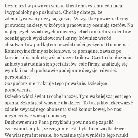
Uczeń jest w pewnym sensie klientem systemu edukacji
i wypadałoby go posłuchać. Choćby dlatego, że
zdemotywowany uczy się gorzej. Wszystkie poważne firmy
prowadzą ankiety, w których pracownicy oceniają szefów. Na
najlepszych światowych uniwersytetach ankieta studentów
oceniających wykładowców i kursy (również wśród
absolwentów pod kątem przydatności „w życiu”) to norma.
Komercyjne firmy szkoleniowe, te porządne, zawsze po
kursie robią ankietę wśród uczestników. Często do ułożenia
ankiety zatrudnia się specjalistów, całe firmy, analizuję się
wyniki i na ich podstawie podejmuje decyzje, również
personalne.
Gospodarz nie traktuje tego poważnie. Dziecięce
pomówienia.
Dziecko widzi świat trochę inaczej. Tym ważniejsza jest jego
opinia. Szkoła jest właśnie dla dzieci. To tak jakby lekceważyć
zdanie zwyczajnego abonenta sieci komórkowej, bo nasi
inżynierowie widzą to inaczej.
Duchownemu z Pana przykładu powinna się zapalić
czerwona lampka, szczególnie jeśli była to msza dla dzieci.
We własnym interesie, bo właśnie tyle wyniósł z jego nauki