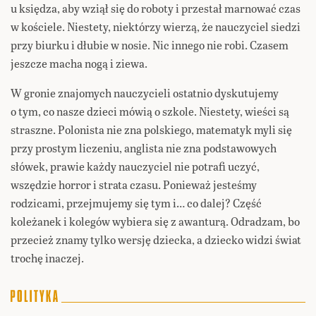
u księdza, aby wziął się do roboty i przestał marnować czas
w kościele. Niestety, niektórzy wierzą, że nauczyciel siedzi
przy biurku i dłubie w nosie. Nic innego nie robi. Czasem
jeszcze macha nogą i ziewa.
W gronie znajomych nauczycieli ostatnio dyskutujemy
o tym, co nasze dzieci mówią o szkole. Niestety, wieści są
straszne. Polonista nie zna polskiego, matematyk myli się
przy prostym liczeniu, anglista nie zna podstawowych
słówek, prawie każdy nauczyciel nie potrafi uczyć,
wszędzie horror i strata czasu. Ponieważ jesteśmy
rodzicami, przejmujemy się tym i… co dalej? Część
koleżanek i kolegów wybiera się z awanturą. Odradzam, bo
przecież znamy tylko wersję dziecka, a dziecko widzi świat
trochę inaczej.