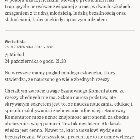
trapiących: nerwówce związanej z pracą w dwóch szkołach,
zmaganiem z trudną młodzieżą, ludzką bezsilnością oraz
słabościami, które niekiedy są naszym udziałem.
Werbalista
25 PAŹDZIERNIKA 2012
8:09
@ Michał
24 października o godz. 21:20
No wreszcie mamy poglad mlodego czlowieka, ktory
stwierdza, ze nauczono go wiele zbednych rzeczy.
Chcialbym zwrocic uwage Szanownego Komentatora, ze
rzeczy zbednych nie ma. Szkola naucza podstaw, ale
skrywanym sekretem jest to, ze naucza nauczania, edukacji,
sposobu zdobywania i zachowania informacji. Szanowny
Komentator moze uznac znajomosc astronomii za zbedne
obciazenie swojej pamieci. Tez tak myslalem. Ale kazda
wiedza jest cenna. Nawet ta, ktora uczniowi wydaje sie
bezuzyteczna. W przyszlosci procentuje (o ile umie wyliczyc