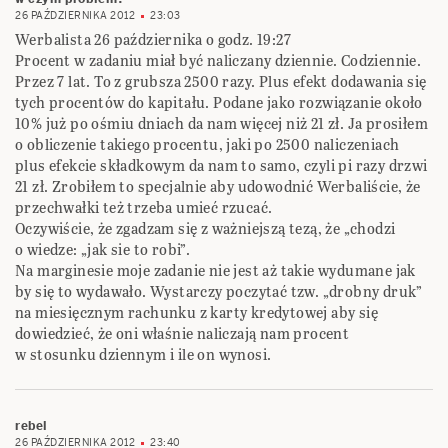
26 PAŹDZIERNIKA 2012
23:03
Werbalista 26 października o godz. 19:27
Procent w zadaniu miał być naliczany dziennie. Codziennie.
Przez 7 lat. To z grubsza 2500 razy. Plus efekt dodawania się
tych procentów do kapitału. Podane jako rozwiązanie około
10% już po ośmiu dniach da nam więcej niż 21 zł. Ja prosiłem
o obliczenie takiego procentu, jaki po 2500 naliczeniach
plus efekcie składkowym da nam to samo, czyli pi razy drzwi
21 zł. Zrobiłem to specjalnie aby udowodnić Werbaliście, że
przechwałki też trzeba umieć rzucać.
Oczywiście, że zgadzam się z ważniejszą tezą, że „chodzi
o wiedze: „jak sie to robi”.
Na marginesie moje zadanie nie jest aż takie wydumane jak
by się to wydawało. Wystarczy poczytać tzw. „drobny druk”
na miesięcznym rachunku z karty kredytowej aby się
dowiedzieć, że oni właśnie naliczają nam procent
w stosunku dziennym i ile on wynosi.
rebel
26 PAŹDZIERNIKA 2012
23:40