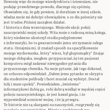
Dzwonię więc do mojego wicedyrektora i ściemniam, nie
podając prawdziwego powodu, dlaczego się spóżnię.
Obawiałem się, że gdy powiem, iż dorabiam w innej szkole,
władza może mi dołożyć obowiązków, o co dla polonisty nie
jest trudne.Póżniej zacząłem działać.
I historia z dnia wczorajszego. Miejscde akcji: pokój
nauczycielski mojej szkoły. Wita mnie z radosną miną kolega,
który niedawno ukończył studia podyplomowe
z informatyki, bo to gwarantowało jemu utrzymanie całego
etatu. Oznajmia mi, iż znalazł sposób na spacyfikowanie
mojego wychowanka, który” wiesz, był głupiomądry” Znając
mojego chłopaka, mogłem ;przypuszczać,żę ten pasjonat
komputera mógł zadawać niewygodne pytania dla
przyuczonego chemika. Na moje pytanie, jak tego dokonał,
on ochoczo odpowiedział: „Dałem jemu pytanko ze skryptu
dla studentów polibudy i facet musiał się wyłożyć. Dostał
lufę i mam spokój”. Powiedziałem „świeżemu”
informatykowi (lubię go, robi dobrą wódkę) w męskiej części
pokoju nauczycielskiego, że jest kawał gnoja, i że
wypowiedział uczniowi wojnę, i że ją przegra.
Te historie nie są skargami na nauczycieli, rozgrywały się
w pokoju nauczycielskim. Mówią o problemach nas