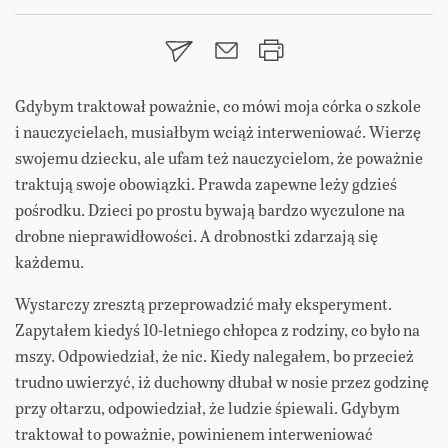
Gdybym traktował poważnie, co mówi moja córka o szkole
i nauczycielach, musiałbym wciąż interweniować. Wierzę
swojemu dziecku, ale ufam też nauczycielom, że poważnie
traktują swoje obowiązki. Prawda zapewne leży gdzieś
pośrodku. Dzieci po prostu bywają bardzo wyczulone na
drobne nieprawidłowości. A drobnostki zdarzają się
każdemu.
Wystarczy zresztą przeprowadzić mały eksperyment.
Zapytałem kiedyś 10-letniego chłopca z rodziny, co było na
mszy. Odpowiedział, że nic. Kiedy nalegałem, bo przecież
trudno uwierzyć, iż duchowny dłubał w nosie przez godzinę
przy ołtarzu, odpowiedział, że ludzie śpiewali. Gdybym
traktował to poważnie, powinienem interweniować