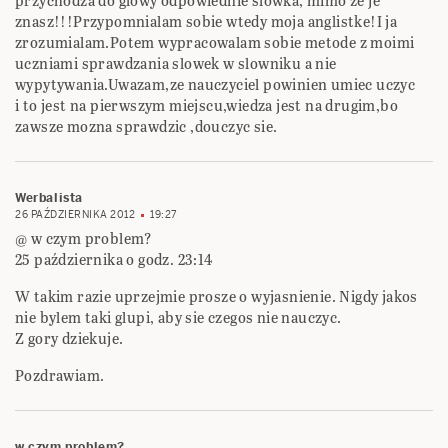
przychodza do glowy odpowiednie slowka, mimo ze je
znasz!!!Przypomnialam sobie wtedy moja anglistke!I ja
zrozumialam.Potem wypracowalam sobie metode z moimi
uczniami sprawdzania slowek w slowniku a nie
wypytywania.Uwazam,ze nauczyciel powinien umiec uczyc
i to jest na pierwszym miejscu,wiedza jest na drugim,bo
zawsze mozna sprawdzic ,douczyc sie.
Werbalista
26 PAŹDZIERNIKA 2012
19:27
@ w czym problem?
25 października o godz. 23:14
W takim razie uprzejmie prosze o wyjasnienie. Nigdy jakos
nie bylem taki glupi, aby sie czegos nie nauczyc.
Z gory dziekuje.
Pozdrawiam.
w czym problem?