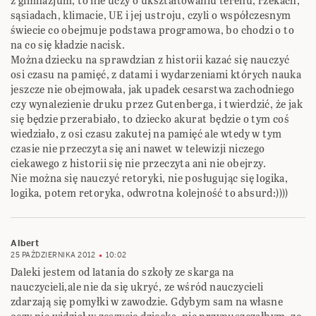
z gimnazjum, to nie uczy o ukształtowaniu terenu, rzekach,
sąsiadach, klimacie, UE i jej ustroju, czyli o współczesnym
świecie co obejmuje podstawa programowa, bo chodzi o to
na co się kładzie nacisk.
Można dziecku na sprawdzian z historii kazać się nauczyć
osi czasu na pamięć, z datami i wydarzeniami których nauka
jeszcze nie obejmowała, jak upadek cesarstwa zachodniego
czy wynalezienie druku przez Gutenberga, i twierdzić, że jak
się będzie przerabiało, to dziecko akurat będzie o tym coś
wiedziało, z osi czasu zakutej na pamięć ale wtedy w tym
czasie nie przeczyta się ani nawet w telewizji niczego
ciekawego z historii się nie przeczyta ani nie obejrzy.
Nie można się nauczyć retoryki, nie posługując się logika,
logika, potem retoryka, odwrotna kolejność to absurd:))))
Albert
25 PAŹDZIERNIKA 2012
10:02
Daleki jestem od latania do szkoły ze skarga na
nauczycieli,ale nie da się ukryć, ze wśród nauczycieli
zdarzają się pomyłki w zawodzie. Gdybym sam na własne