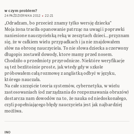
w czym problem?
24 PAŹDZIERNIKA 2012
22:21
„Odradzam, bo przecież znamy tylko wersję dziecka”
Moja żona traciła opanowanie patrząc na uwagi i poprawki
naniesione nauczycielską reką w zeszytach dzieci…przyznam
się, że w całkiem wielu przypadkach i ja nie znajdowałem
słów na obronę nauczyciela. To nie słowa dziecka a czerwony
długopis zostawił dowody, ktore mamy przed nosem.
Chodziło o przedmioty przyrodnicze. Niektóre weryfikacje
są też bezlitośnie proste, jak wtedy gdy w szkole
próbowałem całą rozmowę z anglistką odbyć w języku,
którego nauczała.
Na całe szczęście teoria systemów, cybernetyka, w wielu
zastosowaniach (od zarządzania do rozpoznawania obrazów)
dostarcza nam dowodów na to, że nauka od niedoskonałego,
czyli popełniającego błędy nauczyciela jest jak najbardziej
możliwa.
INO