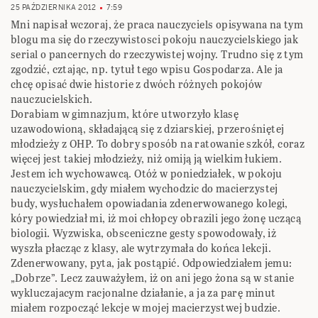
25 PAŹDZIERNIKA 2012
7:59
Mni napisał wczoraj, że praca nauczyciels opisywana na tym
blogu ma się do rzeczywistosci pokoju nauczycielskiego jak
serial o pancernych do rzeczywistej wojny. Trudno się z tym
zgodzić, cztając, np. tytuł tego wpisu Gospodarza. Ale ja
chcę opisać dwie historie z dwóch różnych pokojów
nauczucielskich.
Dorabiam w gimnazjum, które utworzyło klasę
uzawodowioną, składającą się z dziarskiej, przerośniętej
młodzieży z OHP. To dobry sposób na ratowanie szkół, coraz
więcej jest takiej młodzieży, niż omiją ją wielkim łukiem.
Jestem ich wychowawcą. Otóż w poniedziałek, w pokoju
nauczycielskim, gdy miałem wychodzic do macierzystej
budy, wysłuchałem opowiadania zdenerwowanego kolegi,
kóry powiedział mi, iż moi chłopcy obrazili jego żonę uczącą
biologii. Wyzwiska, obsceniczne gesty spowodowały, iż
wyszła płacząc z klasy, ale wytrzymała do końca lekcji.
Zdenerwowany, pyta, jak postąpić. Odpowiedziałem jemu:
„Dobrze”. Lecz zauważyłem, iż on ani jego żona są w stanie
wykluczajacym racjonalne działanie, a ja za parę minut
miałem rozpocząć lekcje w mojej macierzystwej budzie.