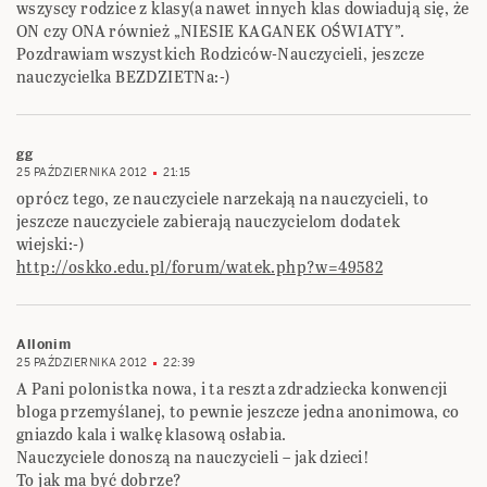
wszyscy rodzice z klasy(a nawet innych klas dowiadują się, że
ON czy ONA również „NIESIE KAGANEK OŚWIATY”.
Pozdrawiam wszystkich Rodziców-Nauczycieli, jeszcze
nauczycielka BEZDZIETNa:-)
gg
25 PAŹDZIERNIKA 2012
21:15
oprócz tego, ze nauczyciele narzekają na nauczycieli, to
jeszcze nauczyciele zabierają nauczycielom dodatek
wiejski:-)
http://oskko.edu.pl/forum/watek.php?w=49582
Allonim
25 PAŹDZIERNIKA 2012
22:39
A Pani polonistka nowa, i ta reszta zdradziecka konwencji
bloga przemyślanej, to pewnie jeszcze jedna anonimowa, co
gniazdo kala i walkę klasową osłabia.
Nauczyciele donoszą na nauczycieli – jak dzieci!
To jak ma być dobrze?