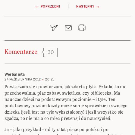
Nawigacja
|
← POPRZEDNI
NASTĘPNY →
wpisu
Komentarze
30
Werbalista
24 PAŹDZIERNIKA 2012
20:21
Powtarzam sie i powtarzam, jak zdarta plyta. Szkola, to nie
przechowalnia, plac zabaw, swietlica, czy biblioteka. Ma
nauczac dzieci na podstawowym poziomie – i tyle. Ten
podstawowy poziom kazdy moze sobie sprawdzic u swojego
dziecka (jesli jest na tyle wyksztalcony) i jesli wszystko sie
zgadza, to nie ma o co miec pretensji do nauczycieli.
Ja – jako przyklad – od tylu lat pisze po polsku i po