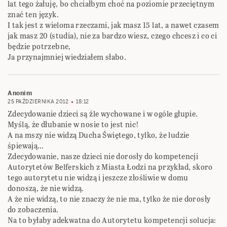
lat tego żałuję, bo chciałbym choć na poziomie przeciętnym
znać ten język.
I tak jest z wieloma rzeczami, jak masz 15 lat, a nawet czasem
jak masz 20 (studia), nie za bardzo wiesz, czego chcesz i co ci
będzie potrzebne,
Ja przynajmniej wiedziałem słabo.
Anonim
25 PAŹDZIERNIKA 2012
18:12
Zdecydowanie dzieci są źle wychowane i w ogóle głupie.
Myślą, że dłubanie w nosie to jest nic!
A na mszy nie widzą Ducha Świętego, tylko, że ludzie
śpiewają…
Zdecydowanie, nasze dzieci nie dorosły do kompetencji
Autorytetów Belferskich z Miasta Łodzi na przykład, skoro
tego autorytetu nie widzą i jeszcze złośliwie w domu
donoszą, że nie widzą.
A że nie widzą, to nie znaczy że nie ma, tylko że nie dorosły
do zobaczenia.
Na to byłaby adekwatna do Autorytetu kompetencji solucja: