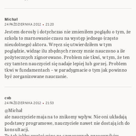
Michał
24 PAŹDZIERNIKA 2012
21:20
Jestem dorosły i dotychczas nie zmieniłem poglądu o tym, że
szkoła to marnowanie czasu na występ jednego (często
nieudolnego) aktora. Wręcz się utwierdziłem w tym
poglądzie, widząc ilu zbędnych rzeczy mnie nauczono a ile
pożytecznych zignorowano. Problem nie tkwi, w tym, że ten
czy tamten nauczyciel się nadaje lepiej lub gorzej. Problem
tkwi w fundamentach – w paradygmacie o tym jak powinno
być zorganizowane nauczanie.
cvb
24 PAŹDZIERNIKA 2012
21:53
@Michał
ale nauczyciele maja na to znikomy wpływ. Nie oni układają
podstawy programowe, nauczyciele nawet nie dostają ich do
konsultacji.
To tak jakby zwalać winę na szeregowych pracowników