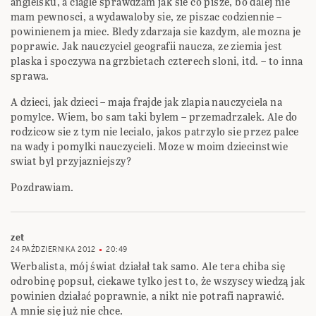
angielsku, a ciagle sprawdzam jak sie co pisze, bo dalej nie
mam pewnosci, a wydawaloby sie, ze piszac codziennie –
powinienem ja miec. Bledy zdarzaja sie kazdym, ale mozna je
poprawic. Jak nauczyciel geografii naucza, ze ziemia jest
plaska i spoczywa na grzbietach czterech sloni, itd. – to inna
sprawa.
A dzieci, jak dzieci – maja frajde jak zlapia nauczyciela na
pomylce. Wiem, bo sam taki bylem – przemadrzalek. Ale do
rodzicow sie z tym nie lecialo, jakos patrzylo sie przez palce
na wady i pomylki nauczycieli. Moze w moim dziecinstwie
swiat byl przyjazniejszy?
Pozdrawiam.
zet
24 PAŹDZIERNIKA 2012
20:49
Werbalista, mój świat działał tak samo. Ale tera chiba się
odrobinę popsuł, ciekawe tylko jest to, że wszyscy wiedzą jak
powinien działać poprawnie, a nikt nie potrafi naprawić.
A mnie się już nie chce.