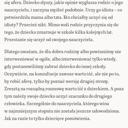
się afera. Dziecko słyszy, jakie opinie wygłasza rodzic o jego
nauczycielu, i zaczyna myśleć podobnie. Uczy go idiota – co
potwierdziła mama albo tata. Kto chciałby uczyć się od
idioty? Przecież nikt. Mimo woli rodzic przyczynia się do
tego, że dziecko zmarnuje w szkole kilka kolejnych lat.
Przestanie się uczyć od swojego nauczyciela.
Dlatego uważam, że dla dobra rodziny albo powinniśmy nie
interweniować w ogóle, albo interweniować tylko wtedy,
gdy postanowiliśmy zabrać dziecko do innej szkoły.
Oczywiście, na konsultacje zawsze warto iść, ale nie po to,
by robić aferę, tylko by poznać wersję drugiej strony.
Zresztą na rozsądną rozmowę warto iść z dzieckiem. A poza
tym należy swoje dziecko uczyć szacunku do drugiego
człowieka. Szczególnie do nauczyciela, którego wina
w najmniejszym stopniu nie została jeszcze udowodniona.
Jak na razie to tylko dziecięce pomówienia.