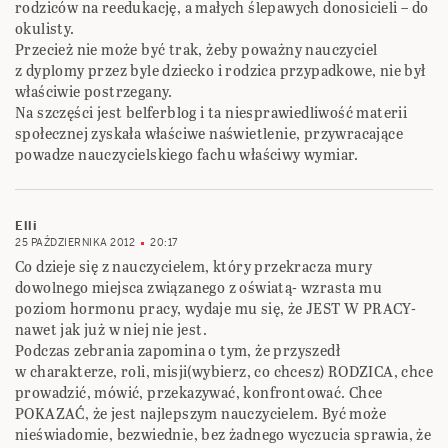
rodziców na reedukację, a małych ślepawych donosicieli – do
okulisty.
Przecież nie może być trak, żeby poważny nauczyciel
z dyplomy przez byle dziecko i rodzica przypadkowe, nie był
właściwie postrzegany.
Na szczęści jest belferblog i ta niesprawiedliwość materii
społecznej zyskała właściwe naświetlenie, przywracające
powadze nauczycielskiego fachu właściwy wymiar.
Elli
25 PAŹDZIERNIKA 2012
20:17
Co dzieje się z nauczycielem, który przekracza mury
dowolnego miejsca związanego z oświatą- wzrasta mu
poziom hormonu pracy, wydaje mu się, że JEST W PRACY-
nawet jak już w niej nie jest.
Podczas zebrania zapomina o tym, że przyszedł
w charakterze, roli, misji(wybierz, co chcesz) RODZICA, chce
prowadzić, mówić, przekazywać, konfrontować. Chce
POKAZAĆ, że jest najlepszym nauczycielem. Być może
nieświadomie, bezwiednie, bez żadnego wyczucia sprawia, że