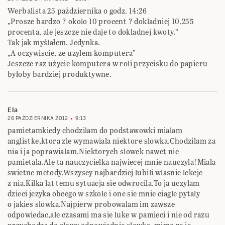
Werbalista 25 października o godz. 14:26
„Prosze bardzo ? okolo 10 procent ? dokladniej 10,255
procenta, ale jeszcze nie daje to dokladnej kwoty.”
Tak jak myślałem. Jedynka.
„A oczywiscie, ze uzylem komputera”
Jeszcze raz użycie komputera w roli przycisku do papieru
byłoby bardziej produktywne.
Ela
26 PAŹDZIERNIKA 2012
9:13
pamietamkiedy chodzilam do podstawowki mialam
anglistke,ktora zle wymawiala niektore slowka.Chodzilam za
nia i ja poprawialam.Niektorych slowek nawet nie
pamietala.Ale ta nauczycielka najwiecej mnie nauczyla!Miala
swietne metody.Wszyscy najbardziej lubili wlasnie lekcje
z nia.Kilka lat temu sytuacja sie odwrocila.To ja uczylam
dzieci jezyka obcego w szkole i one sie mnie ciagle pytaly
o jakies slowka.Najpierw probowalam im zawsze
odpowiedac,ale czasami ma sie luke w pamieci i nie od razu