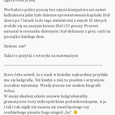
figura retoryczna.
Werbalisto policz proszę bez użycia komputera ani nawet
kalkulatora jakie było dzienne oprocentowanie kapitału 10zł
skoro po 7 latach (a do tego wieloletnie) z owych 10 złotych
zrobiło się na naszym koncie 20zł i 55 groszy. Procent
narastał w stosunku dziennym i był doliczany z góry, czyli na
początku każdego dnia.
Dziwne, nie?
Takie to pożytki z retoryki na matematyce.
—————————————————————————
Steve Jobs mówił, że z nauk w koledżu najbardziej przydała
mu się kaligrafia. Też kiedyś o niej tu pisałem i oczywiście
zostałem wyśmiany. Wtedy jeszcze nie znałem biografii
Jobsa.
W mojej idealnej szkole uniowie kaligrafowaliby
gramatyczne testy mikropiórkiem pod mikroskopem. A ja
i tak i tak nigdy nie nauczę się zasad łącznego czy
rozdzielnego pisania (tego czegoś) „by”.