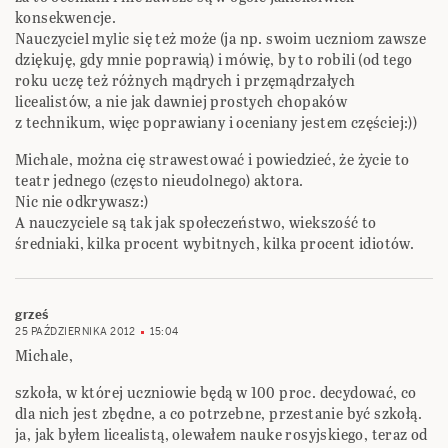
konsekwencje.
Nauczyciel mylic się też może (ja np. swoim uczniom zawsze
dziękuję, gdy mnie poprawią) i mówię, by to robili (od tego
roku uczę też różnych mądrych i przęmądrzałych
licealistów, a nie jak dawniej prostych chopaków
z technikum, więc poprawiany i oceniany jestem częściej:))
Michale, można cię strawestować i powiedzieć, że życie to
teatr jednego (często nieudolnego) aktora.
Nic nie odkrywasz:)
A nauczyciele są tak jak społeczeństwo, wiekszość to
średniaki, kilka procent wybitnych, kilka procent idiotów.
grześ
25 PAŹDZIERNIKA 2012
15:04
Michale,
szkoła, w której uczniowie będą w 100 proc. decydować, co
dla nich jest zbędne, a co potrzebne, przestanie być szkołą.
ja, jak byłem licealistą, olewałem nauke rosyjskiego, teraz od