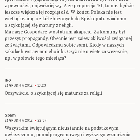
z pewnością najważniejszy. A że proporcja 4:1, to nic. będzie
jeszcze większa jej rozpiętość. W końcu Polska nie jest
wielką krainą, a z kół zbliżonych do Episkopatu wiadomo
o szykującej się matury z religii.
Ma rację Gospodarz w ostatnim akapicie. Za komuny był
przesyt propagandy. Obecnie jest zalew ckliwości związanej
ze świętami. Odpowiedzmu sobie sami. Kiedy w naszych
szkołach wstawiano choinki. Czyż nie o wiele za wcześnie,
np. w połowie tego miesiąca?
INO
21 GRUDNIA 2012
13:23
Oczywiście, o szykującej się maturze za religii
Spam
21 GRUDNIA 2012
22:37
Wszystkim świętującym nieustannie na podatkowym
uwłaszczeniu, ponadprogramowego i wyższego wzmożenia