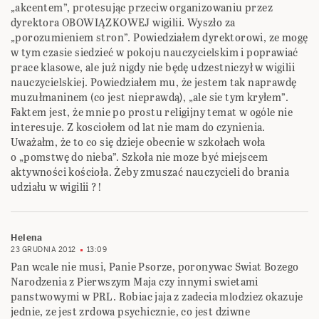
„akcentem”, protesując przeciw organizowaniu przez
dyrektora OBOWIĄZKOWEJ wigilii. Wyszło za
„porozumieniem stron”. Powiedziałem dyrektorowi, ze mogę
w tym czasie siedzieć w pokoju nauczycielskim i poprawiać
prace klasowe, ale już nigdy nie będę udzestniczył w wigilii
nauczycielskiej. Powiedziałem mu, że jestem tak naprawdę
muzułmaninem (co jest nieprawdą), „ale sie tym kryłem”.
Faktem jest, że mnie po prostu religijny temat w ogóle nie
interesuje. Z kosciołem od lat nie mam do czynienia.
Uważałm, że to co się dzieje obecnie w szkołach woła
o „pomstwę do nieba”. Szkoła nie moze być miejscem
aktywności kościoła. Żeby zmuszać nauczycieli do brania
udziału w wigilii ?!
Helena
23 GRUDNIA 2012
13:09
Pan wcale nie musi, Panie Psorze, poronywac Swiat Bozego
Narodzenia z Pierwszym Maja czy innymi swietami
panstwowymi w PRL. Robiac jaja z zadecia mlodziez okazuje
jednie, ze jest zrdowa psychicznie, co jest dziwne