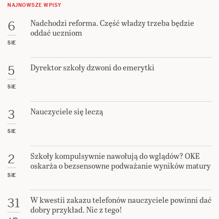
NAJNOWSZE WPISY
Nadchodzi reforma. Część władzy trzeba będzie
6
oddać uczniom
SIE
Dyrektor szkoły dzwoni do emerytki
5
SIE
Nauczyciele się leczą
3
SIE
Szkoły kompulsywnie nawołują do wglądów? OKE
2
oskarża o bezsensowne podważanie wyników matury
SIE
W kwestii zakazu telefonów nauczyciele powinni dać
31
dobry przykład. Nic z tego!