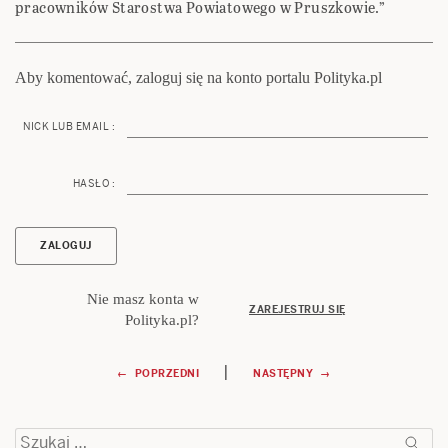
pracowników Starostwa Powiatowego w Pruszkowie.”
Aby komentować, zaloguj się na konto portalu Polityka.pl
NICK LUB EMAIL :
HASŁO :
Nie masz konta w
ZAREJESTRUJ SIĘ
Polityka.pl?
Nawigacja
|
← POPRZEDNI
NASTĘPNY →
wpisu
Szukaj: