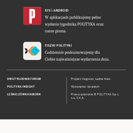
i
IOS
ANDROID
W aplikacjach publikujemy pełne
wydania tygodnika POLITYKA oraz
nasze pisma.
FISZKI POLITYKI
Codziennie podsumowujemy dla
Ciebie najważniejsze wydarzenia dnia.
DWUTYGODNIK FORUM
Projekt:
Cogision
,
Ładne Halo
POLITYKA INSIGHT
Wykonanie: Vavatech
LEŚNICZÓWKA NIBORK
Prawa autorskie © POLITYKA Sp. z
o.o. S.K.A.