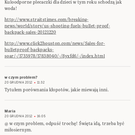
Kuloodporne plecaczki dla dzieci w tym roku schodzą jak
woda!
http://www.straitstimes.com/breaking-
news/world/story/us-shooting-fuels-bullet-proof-
backpack-sales-20121220
http://www.click2houston.com/news/Sales-for-
bulletproof-backpacks-
soar/-/1735978/17838040/-/8yxfd6/-/index.html
w czym problem?
20 GRUDNIA 2012
11:32
Tytułem porównania kłopotów, jakie miewają inni.
Maria
20 GRUDNIA 2012
16:05
@ w czym problem, odpuść trochę! Święta idą, trzeba być
miłosiernym.