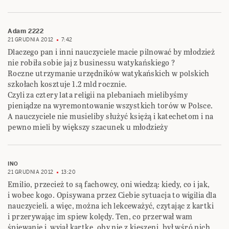
Adam 2222
21 GRUDNIA 2012
7:42
Dlaczego pan i inni nauczyciele macie pilnować by młodzież
nie robiła sobie jaj z businessu watykańskiego ?
Roczne utrzymanie urzędników watykańskich w polskich
szkołach kosztuje 1.2 mld rocznie.
Czyli za cztery lata religii na plebaniach mielibyśmy
pieniądze na wyremontowanie wszystkich torów w Polsce.
A nauczyciele nie musieliby służyć księżą i katechetom i na
pewno mieli by większy szacunek u młodzieży
INO
21 GRUDNIA 2012
13:20
Emilio, przecież to są fachowcy, oni wiedzą: kiedy, co i jak,
i wobec kogo. Opisywana przez Ciebie sytuacja to wigilia dla
nauczycieli. a więc, można ich lekceważyć, czytając z kartki
i przerywając im spiew kolędy. Ten, co przerwał wam
śpiewanie i wyjął kartkę, oby nie z kieszeni, był wśró nich