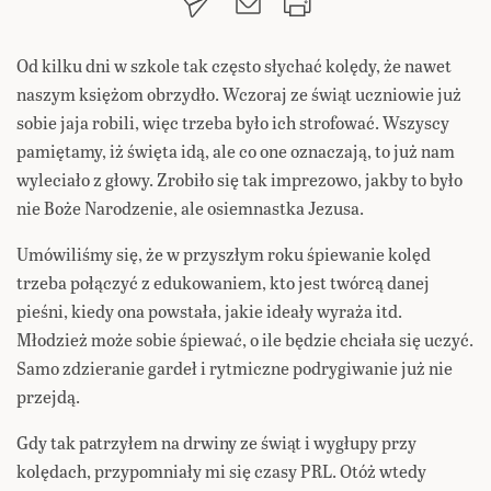
Od kilku dni w szkole tak często słychać kolędy, że nawet
naszym księżom obrzydło. Wczoraj ze świąt uczniowie już
sobie jaja robili, więc trzeba było ich strofować. Wszyscy
pamiętamy, iż święta idą, ale co one oznaczają, to już nam
wyleciało z głowy. Zrobiło się tak imprezowo, jakby to było
nie Boże Narodzenie, ale osiemnastka Jezusa.
Umówiliśmy się, że w przyszłym roku śpiewanie kolęd
trzeba połączyć z edukowaniem, kto jest twórcą danej
pieśni, kiedy ona powstała, jakie ideały wyraża itd.
Młodzież może sobie śpiewać, o ile będzie chciała się uczyć.
Samo zdzieranie gardeł i rytmiczne podrygiwanie już nie
przejdą.
Gdy tak patrzyłem na drwiny ze świąt i wygłupy przy
kolędach, przypomniały mi się czasy PRL. Otóż wtedy