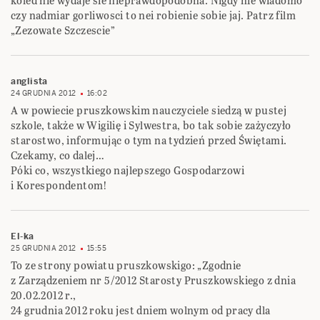
koled nie wydaje sie nieprawdopodobna. Nigdy nie wiadomo
czy nadmiar gorliwosci to nei robienie sobie jaj. Patrz film
„Zezowate Szczescie”
anglista
24 GRUDNIA 2012
16:02
A w powiecie pruszkowskim nauczyciele siedzą w pustej
szkole, także w Wigilię i Sylwestra, bo tak sobie zażyczyło
starostwo, informując o tym na tydzień przed Świętami.
Czekamy, co dalej…
Póki co, wszystkiego najlepszego Gospodarzowi
i Korespondentom!
El-ka
25 GRUDNIA 2012
15:55
To ze strony powiatu pruszkowskigo: „Zgodnie
z Zarządzeniem nr 5/2012 Starosty Pruszkowskiego z dnia
20.02.2012 r.,
24 grudnia 2012 roku jest dniem wolnym od pracy dla