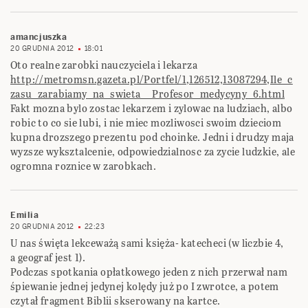
amancjuszka
20 GRUDNIA 2012
18:01
Oto realne zarobki nauczyciela i lekarza
http://metromsn.gazeta.pl/Portfel/1,126512,13087294,Ile_c
zasu_zarabiamy_na_swieta__Profesor_medycyny_6.html
Fakt mozna bylo zostac lekarzem i zylowac na ludziach, albo
robic to co sie lubi, i nie miec mozliwosci swoim dzieciom
kupna drozszego prezentu pod choinke. Jedni i drudzy maja
wyzsze wyksztalcenie, odpowiedzialnosc za zycie ludzkie, ale
ogromna roznice w zarobkach.
Emilia
20 GRUDNIA 2012
22:23
U nas święta lekceważą sami księża- katecheci (w liczbie 4,
a geograf jest 1).
Podczas spotkania opłatkowego jeden z nich przerwał nam
śpiewanie jednej jedynej kolędy już po I zwrotce, a potem
czytał fragment Biblii skserowany na kartce.