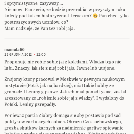
i optymistyczne, zazywszy….
Nie mowi Pan serio, ze bedzie przerabial w przyszlym roku
koledy pod katem historyczno-literackim?
Pan chce tylko
postraszyc swych uczniow, co?
Mam nadzieje, ze Pan tez robi jaja.
mamula66
23 GRUDNIA 2012
22:00
Proponuje nie robic sobie jaj z koledami. Wladza tego nie
lubi. Znaczy, jak sie z niej robi jaja. Jawne lub utajone.
Znajomy ktory pracowal w Moskwie w pewnym naukowym
instytucie (Polak jak najbardziej), mial takie hobby ze
gromadzil Leniny gipsowe. Jak ich mial ponad tysiac, zostal
aresztowany ze „robienie sobie jaj z wladzy”. I wydalony do
Polski. Leniny pzrepadly.
Poniewaz partia Ziobry domaga sie aby postawic pod sad
politykow zartujacych sobie z Obrazu Czestochowskiego,
grozba skutkow karnych za nadmiernie gorliwe spiewanie