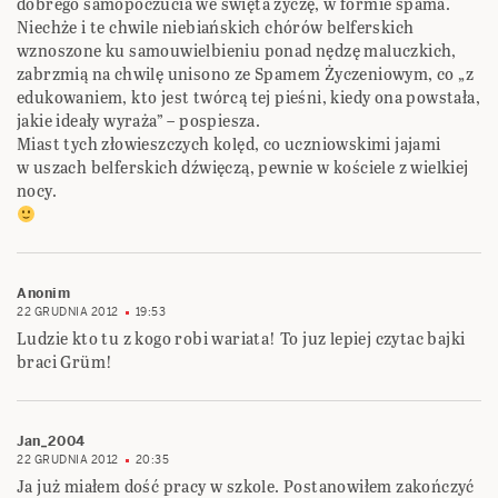
dobrego samopoczucia we święta życzę, w formie spama.
Niechże i te chwile niebiańskich chórów belferskich
wznoszone ku samouwielbieniu ponad nędzę maluczkich,
zabrzmią na chwilę unisono ze Spamem Życzeniowym, co „z
edukowaniem, kto jest twórcą tej pieśni, kiedy ona powstała,
jakie ideały wyraża” – pospiesza.
Miast tych złowieszczych kolęd, co uczniowskimi jajami
w uszach belferskich dźwięczą, pewnie w kościele z wielkiej
nocy.
Anonim
22 GRUDNIA 2012
19:53
Ludzie kto tu z kogo robi wariata! To juz lepiej czytac bajki
braci Grüm!
Jan_2004
22 GRUDNIA 2012
20:35
Ja już miałem dość pracy w szkole. Postanowiłem zakończyć