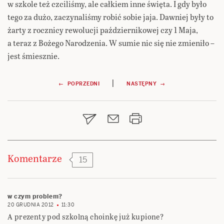
w szkole też czciliśmy, ale całkiem inne święta. I gdy było
tego za dużo, zaczynaliśmy robić sobie jaja. Dawniej były to
żarty z rocznicy rewolucji październikowej czy 1 Maja,
a teraz z Bożego Narodzenia. W sumie nic się nie zmieniło –
jest śmiesznie.
Nawigacja
|
← POPRZEDNI
NASTĘPNY →
wpisu
Komentarze
15
w czym problem?
20 GRUDNIA 2012
11:30
A prezenty pod szkolną choinkę już kupione?