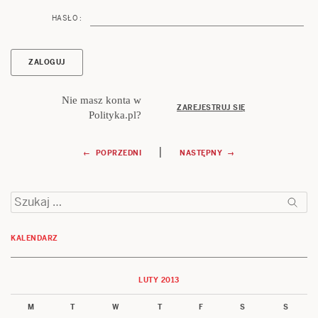
HASŁO :
Nie masz konta w
ZAREJESTRUJ SIĘ
Polityka.pl?
Nawigacja
|
← POPRZEDNI
NASTĘPNY →
wpisu
Szukaj:
KALENDARZ
LUTY 2013
M
T
W
T
F
S
S