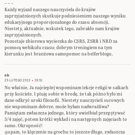
– – –
Każdy wyjazd naszego nauczyciela do krajów
zaprzyjaźnionych skutkuje podniesieniem naszego wyniku
edukacyjnego proporcjonalnego do czasu absencji.
Niestety, aktualnie, wskutek tego, zabrakło nam krajów
zaprzyjaźnionych.
Pozostaje zbiorowa wycieczka do CSRS, ZSRR i NRD za
pomocą wehikułu czasu; dobrym treningiem na tym
kierunku jest branżowa samopomoc na belferblogu.
eb
25 LUTEGO 2013
19:51
No właśnie. Ja najcieplej wspominam lekcje religii w salkach
przy kościele. I pluję sobie w brodę, że tak późno było mi
dane odkryć uroki filozofii. Niestety nauczycieli surowych
nie wspominam dobrze, może byłam nadwrażliwa?
Pamiętam zwłaszcza jednego, który uwielbiał przepytywać
3/4 zajęć, potem krótki wykład i na następnych zajęciach to
samo. Okropność!
@spam, to klęczenie na grochu to jeszcze długo, zwłaszcza