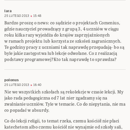
lara
25 LUTEGO 2013
15:48
Bardzo proszę o news: co sądzicie o projektach Comenius,
gdzie nauczyciel prowadzący z grupą 3, 4 uczniów w ciągu
roku kilka razy wyjeżdża do krajów zaprzyjaźnionych
w ramach projektu lub korzysta ze szkoleń zagranicznych.
Te godziny pracy z uczniami tak naprawdę przepadają- bo są
byle jakie zastępstwa lub lekcje odwołane. Co z realizacją
podstawy programowej?Kto tak naprawdę to sprawdza?
polonus
25 LUTEGO 2013
16:40
Nie we wszystkich szkołach są rekolekcje w czasie lekcji. My
jako rada pedagogiczna od 7 lat nier zgadzamy się na
zwalnianie uczniów. Tyle w temacie. Co do niepytania, nie ma
co popadać w absurdy.
Co do lekcji religii, to temat rzeka, czemu kościół nie płaci
katechetom albo czemu kościół nie wynajmie od szkoły sali,