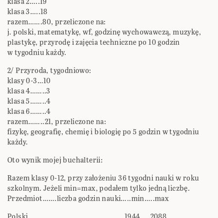
klasa 2…..19
klasa 3…..18
razem…….80, przeliczone na:
j. polski, matematykę, wf, godzinę wychowawczą, muzykę,
plastykę, przyrodę i zajęcia techniczne po 10 godzin
w tygodniu każdy.
2/ Przyroda, tygodniowo:
klasy 0-3…10
klasa 4……..3
klasa 5……..4
klasa 6……..4
razem……..21, przeliczone na:
fizykę, geografię, chemię i biologię po 5 godzin w tygodniu
każdy.
Oto wynik mojej buchalterii:
Razem klasy 0-12, przy założeniu 36 tygodni nauki w roku
szkolnym. Jeżeli min=max, podałem tylko jedną liczbę.
Przedmiot…….liczba godzin nauki…..min…..max
Polski…………………………………………1944…..2088