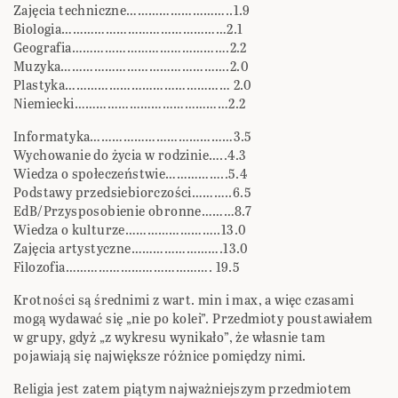
Zajęcia techniczne………………………..1.9
Biologia………………………………………2.1
Geografia…………………………………….2.2
Muzyka……………………………………….2.0
Plastyka……………………………………… 2.0
Niemiecki……………………………………2.2
Informatyka…………………………………3.5
Wychowanie do życia w rodzinie…..4.3
Wiedza o społeczeństwie……………..5.4
Podstawy przedsiebiorczości………..6.5
EdB/Przysposobienie obronne………8.7
Wiedza o kulturze……………………..13.0
Zajęcia artystyczne…………………….13.0
Filozofia…………………………………. 19.5
Krotności są średnimi z wart. min i max, a więc czasami
mogą wydawać się „nie po kolei”. Przedmioty poustawiałem
w grupy, gdyż „z wykresu wynikało”, że własnie tam
pojawiają się największe różnice pomiędzy nimi.
Religia jest zatem piątym najważniejszym przedmiotem