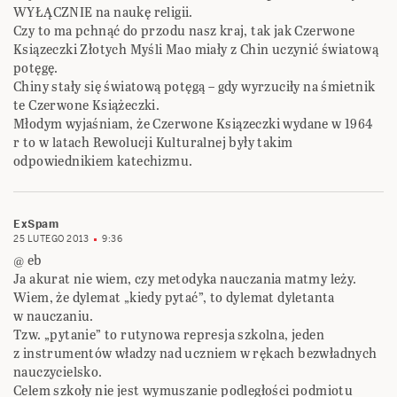
WYŁĄCZNIE na naukę religii.
Czy to ma pchnąć do przodu nasz kraj, tak jak Czerwone
Ksiązeczki Złotych Myśli Mao miały z Chin uczynić światową
potęgę.
Chiny stały się światową potęgą – gdy wyrzuciły na śmietnik
te Czerwone Książeczki.
Młodym wyjaśniam, że Czerwone Ksiązeczki wydane w 1964
r to w latach Rewolucji Kulturalnej były takim
odpowiednikiem katechizmu.
ExSpam
25 LUTEGO 2013
9:36
@ eb
Ja akurat nie wiem, czy metodyka nauczania matmy leży.
Wiem, że dylemat „kiedy pytać”, to dylemat dyletanta
w nauczaniu.
Tzw. „pytanie” to rutynowa represja szkolna, jeden
z instrumentów władzy nad uczniem w rękach bezwładnych
nauczycielsko.
Celem szkoły nie jest wymuszanie podległości podmiotu