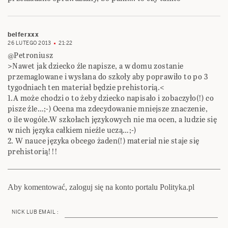
belferxxx
26 LUTEGO 2013
21:22
@Petroniusz
>Nawet jak dziecko źle napisze, a w domu zostanie
przemaglowane i wysłana do szkoły aby poprawiło to po 3
tygodniach ten materiał będzie prehistorią.<
1.A może chodzi o to żeby dziecko napisało i zobaczyło(!) co
pisze źle…;-) Ocena ma zdecydowanie mniejsze znaczenie,
o ile wogóle.W szkołach językowych nie ma ocen, a ludzie się
w nich języka całkiem nieźle uczą…;-)
2. W nauce języka obcego żaden(!) materiał nie staje się
prehistorią!!!
Aby komentować, zaloguj się na konto portalu Polityka.pl
NICK LUB EMAIL :