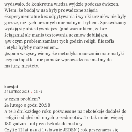
wydawało, że konkretna wiedza wyjdzie podczas ćwiczeń.
Wiem, że bodaj w usa były prowadzone zajęcia
eksperymentalne bez odpytywania i wyniki uczniów nie były
gorsze, niż tych uczonych normalnym trybem. Sprawdziany
wydają się obiektywniejsze (pod warunkiem, że bez
ściągania) ale mania testowania uczniów dobijająca.
@w czym problem zamiast tych godzin religii, filozofia
i etyka byłyby marzeniem…
@spam wszyscy wiemy, że metodyka nauczania matematyki
leży na łopatki i nie pomoże wprowadzenie matmy do
matury, niestety.
kaesjot
24 LUTEGO 2013
23:41
w czym problem?
24 lutego o godz. 20:58
A te 3 dni każdego roku poświecone na rekolekcje dodałeś do
religii i odjąłeś od innych przedmiotów. To tak mniej więcej
180 godzin – od przedszkola do matury.
Czyli z 12 lat nauki 1 (słownie JEDEN ) rok przeznacza się