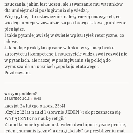
nauczania, jakim jest uczeń, ale stwarzanie mu warunków
dla umiejętności posługiwania się wiedzą.
Więc pytać, i to ustawicznie, należy raczej nauczycieli, co
wiedzą i umieją w zawodzie, za jaki biorą etatowe, publiczne
pieniądze.
I takie pytanie jawi się w świetle wpisu tyleż retoryczne, co
jałowe.
Jak podaje praktyka opisane w linku, w sytuacji braku
autorytetu i kompetencji, nauczyciele widzą swój rozwój nie
w pytaniach, ale raczej w posługiwaniu się policją do
wymuszania na uczniach „spokoju etatowego”.
Pozdrawiam.
w czym problem?
25 LUTEGO 2013
9:48
kaesjot 24 lutego o godz. 23:41
„Czyli z 12 lat nauki 1 (słownie JEDEN ) rok przeznacza się
WYŁĄCZNIE na naukę religii.”
Z tabelki moich godzin ustawiłem dwa hipotetyczne profile,-
jeden „humanistyczny” a drugi „ścisły” (w przybliżeniu mat-