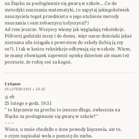
na Śląsku za posługiwanie się gwarą w szkole….Co do
metodyki nauczania matematyki, to zapytaj jakiegokolwiek
nauczyciela tegoż przedmiotu o jego ulubione metody
nauczania i sam zobaczysz/usłyszysz(?)
Ad rem jeszcze. Wszyscy wiemy jak wyglądają rekolekcje.
Półtorej godzinki mszy i do domu, więc nasze dzieciaki jakaś
nieznana siła ściągała z powrotem do szkoły (lubią ją czy
co?). I tak w końcu rekolekcje odbywają się w szkole. Wiem,
że mamy obowiązek zapewnić opiekę dzieciom ale mam też
poczucie, że robię coś za kogoś.
ExSpam
25 LUTEGO 2013
20:22
@ eb
25 lutego o godz. 19:51
” to klęczenie na grochu to jeszcze długo, zwłaszcza na
Śląsku za posługiwanie się gwarą w szkole?”
– – –
Wiesz, u mnie chodziło o inne powody klęczenia, ale to,
o czym napisałaś woła o pomstę do nieba.