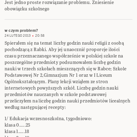
Jest jedno proste rozwiązanie problemu. Zniesienie
obowiązku szkolnego
w czym problem?
24 LUTEGO 2013
20:58
Spierałem się na temat liczby godzin nauki religii z osobą
pochodzącą z Rabki. Aby jej unaocznić proporcje ilości
czasu przeznaczanego współcześnie w polskiej szkole na
poszczególne przedmioty podsumowałem liczbę godzin
nauki w trzech szkołach mieszczących się w Rabce; Szkole
Podstawowej Nr 2,Gimnazjum Nr 1 oraz w I Liceum
Ogólnokształcącym. Plany lekcji wziąłem ze stron
internetowych powyższych szkół. Liczbę godzin nauki
przedmiotów nauczanych w szkole podstawowej
przeliczyłem na liczbę godzin nauki przedmiotów licealnych
według następującej recepty:
1/ Edukacja wczesnoszkolna, tygodniowo:
klasa 0…..25
klasa 1…..18