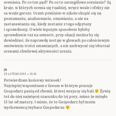
oceniona. Po co ten pęd? Po co to szczegółowe ocenianie? Są
kraje, w których ocenia się rzadziej, wręcz wcale i efekty nie
sa wcale gorsze. Uczeń powinien w szkole skupić się na
poznawaniu, analizowaniu, omawianiu, a nie na
zastanawianiu się, kiedy zostanie z tego odpytany
i sprawdzony. O wiele lepszym sposobem byłoby
sprawdzenie raz na semestr, przy okazji można by się
dowiedzieć, ile naprawdę zostaje w głowach po całościowym
omówieniu treści omawianych, a nie zachwycać się/oburzać
ocenami chwilowej aktywności ucznia.
jk
25 LUTEGO 2013
15:41
Potwierdzam końcowy wniosek!
Najcieplej wspominam z liceum w którym pracuje
Gospodarz panią od chemii, której wszyscy się bali
Żywię
też do niej najwięcej szacunku do tej pory, mimo że minęło
13 lat od matury. I mimo, że to Gospodarz był moim
wychowawcą (wybacz Gospodarzu