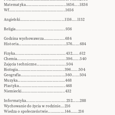
Matematyka………………………………..1656…..1836
Wf……………………………………………..1656
Angielski……………………………………1116…..1152
Religia………………………………………..936
Godzina wychowawcza………………..684
Historia………………………………………576…….684
Fizyka…………………………………………432…….612
Chemia……………………………………….396…….540
Zajęcia techniczne……………………….504
Biologia……………………………………..396…….504
Geografia……………………………………360…….504
Muzyka………………………………………468
Plastyka……………………………………..468
Niemiecki…………………………………..432
Informatyka………………………………..252…….288
Wychowanie do życia w rodzinie….216
Wiedza o społeczeństwie…………….144…….216