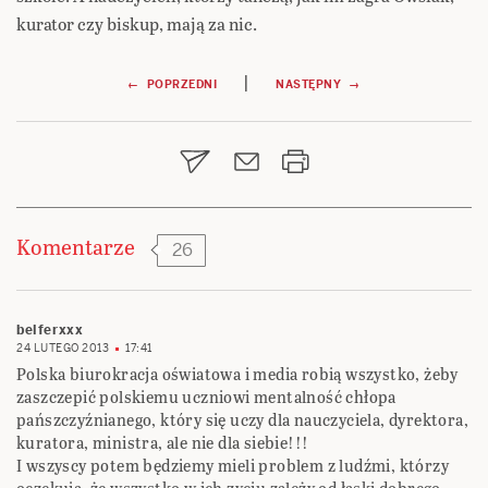
kurator czy biskup, mają za nic.
Nawigacja
|
← POPRZEDNI
NASTĘPNY →
wpisu
Komentarze
26
belferxxx
24 LUTEGO 2013
17:41
Polska biurokracja oświatowa i media robią wszystko, żeby
zaszczepić polskiemu uczniowi mentalność chłopa
pańszczyźnianego, który się uczy dla nauczyciela, dyrektora,
kuratora, ministra, ale nie dla siebie!!!
I wszyscy potem będziemy mieli problem z ludźmi, którzy