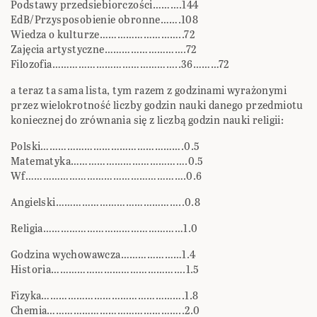
Podstawy przedsiebiorczości……….144
EdB/Przysposobienie obronne…….108
Wiedza o kulturze………………………..72
Zajęcia artystyczne……………………….72
Filozofia……………………………………..36………72
a teraz ta sama lista, tym razem z godzinami wyrażonymi
przez wielokrotność liczby godzin nauki danego przedmiotu
koniecznej do zrównania się z liczbą godzin nauki religii:
Polski………………………………………….0.5
Matematyka………………………………….0.5
Wf……………………………………………….0.6
Angielski……………………………………..0.8
Religia…………………………………………1.0
Godzina wychowawcza…………………1.4
Historia……………………………………….1.5
Fizyka………………………………………….1.8
Chemia………………………………………..2.0