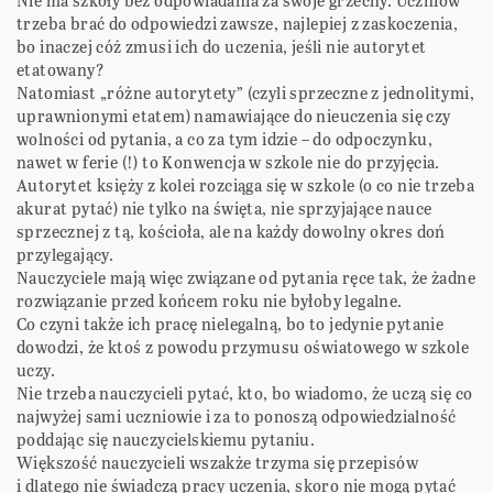
Nie ma szkoły bez odpowiadania za swoje grzechy. Uczniów
trzeba brać do odpowiedzi zawsze, najlepiej z zaskoczenia,
bo inaczej cóż zmusi ich do uczenia, jeśli nie autorytet
etatowany?
Natomiast „różne autorytety” (czyli sprzeczne z jednolitymi,
uprawnionymi etatem) namawiające do nieuczenia się czy
wolności od pytania, a co za tym idzie – do odpoczynku,
nawet w ferie (!) to Konwencja w szkole nie do przyjęcia.
Autorytet księży z kolei rozciąga się w szkole (o co nie trzeba
akurat pytać) nie tylko na święta, nie sprzyjające nauce
sprzecznej z tą, kościoła, ale na każdy dowolny okres doń
przylegający.
Nauczyciele mają więc związane od pytania ręce tak, że żadne
rozwiązanie przed końcem roku nie byłoby legalne.
Co czyni także ich pracę nielegalną, bo to jedynie pytanie
dowodzi, że ktoś z powodu przymusu oświatowego w szkole
uczy.
Nie trzeba nauczycieli pytać, kto, bo wiadomo, że uczą się co
najwyżej sami uczniowie i za to ponoszą odpowiedzialność
poddając się nauczycielskiemu pytaniu.
Większość nauczycieli wszakże trzyma się przepisów
i dlatego nie świadczą pracy uczenia, skoro nie mogą pytać