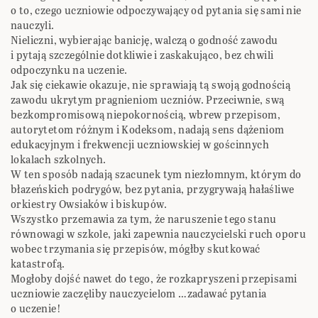
o to, czego uczniowie odpoczywający od pytania się sami nie
nauczyli.
Nieliczni, wybierając banicję, walczą o godność zawodu
i pytają szczególnie dotkliwie i zaskakująco, bez chwili
odpoczynku na uczenie.
Jak się ciekawie okazuje, nie sprawiają tą swoją godnością
zawodu ukrytym pragnieniom uczniów. Przeciwnie, swą
bezkompromisową niepokornością, wbrew przepisom,
autorytetom różnym i Kodeksom, nadają sens dążeniom
edukacyjnym i frekwencji uczniowskiej w gościnnych
lokalach szkolnych.
W ten sposób nadają szacunek tym niezłomnym, którym do
błazeńskich podrygów, bez pytania, przygrywają hałaśliwe
orkiestry Owsiaków i biskupów.
Wszystko przemawia za tym, że naruszenie tego stanu
równowagi w szkole, jaki zapewnia nauczycielski ruch oporu
wobec trzymania się przepisów, mógłby skutkować
katastrofą.
Mogłoby dojść nawet do tego, że rozkapryszeni przepisami
uczniowie zaczęliby nauczycielom …zadawać pytania
o uczenie!