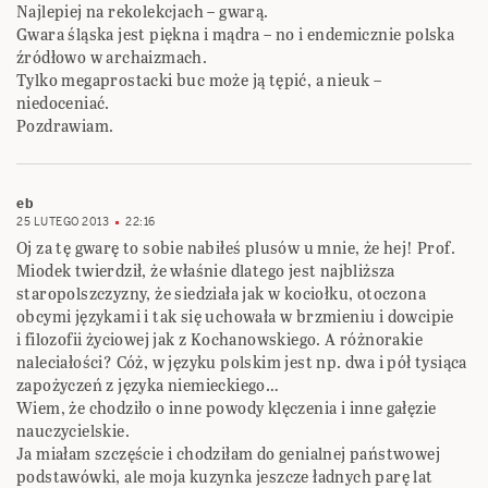
Najlepiej na rekolekcjach – gwarą.
Gwara śląska jest piękna i mądra – no i endemicznie polska
źródłowo w archaizmach.
Tylko megaprostacki buc może ją tępić, a nieuk –
niedoceniać.
Pozdrawiam.
eb
25 LUTEGO 2013
22:16
Oj za tę gwarę to sobie nabiłeś plusów u mnie, że hej! Prof.
Miodek twierdził, że właśnie dlatego jest najbliższa
staropolszczyzny, że siedziała jak w kociołku, otoczona
obcymi językami i tak się uchowała w brzmieniu i dowcipie
i filozofii życiowej jak z Kochanowskiego. A różnorakie
naleciałości? Cóż, w języku polskim jest np. dwa i pół tysiąca
zapożyczeń z języka niemieckiego…
Wiem, że chodziło o inne powody klęczenia i inne gałęzie
nauczycielskie.
Ja miałam szczęście i chodziłam do genialnej państwowej
podstawówki, ale moja kuzynka jeszcze ładnych parę lat