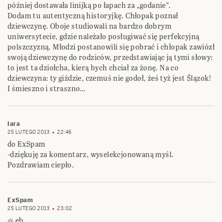
później dostawała linijką po łapach za „godanie”.
Dodam tu autentyczną historyjkę. Chłopak poznał
dziewczynę. Oboje studiowali na bardzo dobrym
uniwersytecie, gdzie należało posługiwać się perfekcyjną
polszczyzną. Młodzi postanowili się pobrać i chłopak zawiózł
swoją dziewczynę do rodziców, przedstawiając ją tymi słowy:
to jest ta dziołcha, kierą bych chciał za żonę. Na co
dziewczyna: ty giździe, czemuś nie godoł, żeś tyż jest Ślązok!
I śmieszno i straszno…
lara
25 LUTEGO 2013
22:46
do ExSpam
-dziękuję za komentarz, wyselekcjonowaną myśl.
Pozdrawiam ciepło.
ExSpam
25 LUTEGO 2013
23:02
@ eb