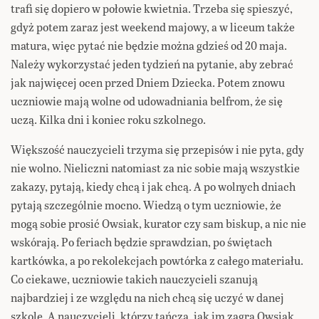
trafi się dopiero w połowie kwietnia. Trzeba się spieszyć,
gdyż potem zaraz jest weekend majowy, a w liceum także
matura, więc pytać nie będzie można gdzieś od 20 maja.
Należy wykorzystać jeden tydzień na pytanie, aby zebrać
jak najwięcej ocen przed Dniem Dziecka. Potem znowu
uczniowie mają wolne od udowadniania belfrom, że się
uczą. Kilka dni i koniec roku szkolnego.
Większość nauczycieli trzyma się przepisów i nie pyta, gdy
nie wolno. Nieliczni natomiast za nic sobie mają wszystkie
zakazy, pytają, kiedy chcą i jak chcą. A po wolnych dniach
pytają szczególnie mocno. Wiedzą o tym uczniowie, że
mogą sobie prosić Owsiak, kurator czy sam biskup, a nic nie
wskórają. Po feriach będzie sprawdzian, po świętach
kartkówka, a po rekolekcjach powtórka z całego materiału.
Co ciekawe, uczniowie takich nauczycieli szanują
najbardziej i ze względu na nich chcą się uczyć w danej
szkole. A nauczycieli, którzy tańczą, jak im zagra Owsiak,