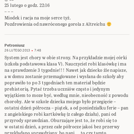
25 lutego o godz. 22:16
– – –
Miodek i racja na moje serce tyż.
Pozdrowienia od nawróconego gorola z Altreichu
Petroniusz
26 LUTEGO 2013
7:48
System jest chory w obie strony. Na przykładzie mojej córki
(szkoła podstawowa klasa V). Nauczyciel robi klasówkę i ma
na sprawdzenie 3 tygodnie!!! Nawet jak dziecko źle napisze,
a w domu zostanie przemaglowane i wysłana do szkoły aby
poprawiło to po 3 tygodniach ten materiał będzie
prehistorią. Pytać trzeba uczniów często i jedynym
wyjątkiem to moze być, według mnie, nieobecność z powodu
choroby. Ale w szkole dziecka mojego było przegięcie –
ostatni dzień półrocza – piątek, a od poniedziałku ferie – pan
z angielskiego robi kartkówkę (z całego działu), pani od
przyrody sprawdzian. Oburzające jest to, że robi się to
w ostatni dzień, a przez całe półrocze jakoś bez przerwy
przekładano sprawdziany, bo pani…. to czy tamto