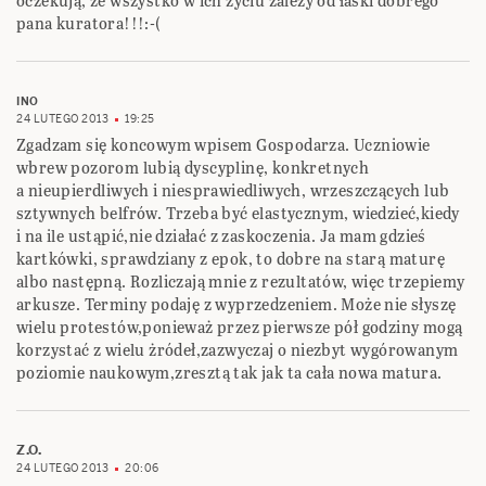
oczekują, że wszystko w ich zyciu zależy od łaski dobrego
pana kuratora!!!:-(
INO
24 LUTEGO 2013
19:25
Zgadzam się koncowym wpisem Gospodarza. Uczniowie
wbrew pozorom lubią dyscyplinę, konkretnych
a nieupierdliwych i niesprawiedliwych, wrzeszczących lub
sztywnych belfrów. Trzeba być elastycznym, wiedzieć,kiedy
i na ile ustąpić,nie działać z zaskoczenia. Ja mam gdzieś
kartkówki, sprawdziany z epok, to dobre na starą maturę
albo następną. Rozliczają mnie z rezultatów, więc trzepiemy
arkusze. Terminy podaję z wyprzedzeniem. Może nie słyszę
wielu protestów,ponieważ przez pierwsze pół godziny mogą
korzystać z wielu żródeł,zazwyczaj o niezbyt wygórowanym
poziomie naukowym,zresztą tak jak ta cała nowa matura.
Z.O.
24 LUTEGO 2013
20:06