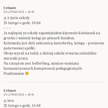
ExSpam
25 LUTEGO 2013
18:35
@ z życia szkoły
25 lutego o godz. 16:44
– – –
Ja najlepiej ze szkoły zapamiętałem klęczenie koleżanek na
grochu i walenie kolegi po plecach liniałem.
Koleżanka jest dziś zakonnicą-katechetką, kolega – prezesem
państwowej spółki.
Oboje wyszli na ludzi; a dzisiaj szkoła stwarza nieludzkie
warunki pracy.
Na szczęście jest belferblog, miejsce wymiany
humanistycznych kompetencji pedagogicznych.
Pozdrawiam
ExSpam
25 LUTEGO 2013
18:41
@ lara
25 lutego o godz. 15:48