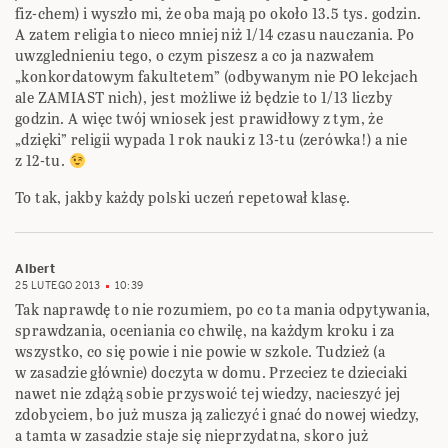
fiz-chem) i wyszło mi, że oba mają po około 13.5 tys. godzin.
A zatem religia to nieco mniej niż 1/14 czasu nauczania. Po
uwzglednieniu tego, o czym piszesz a co ja nazwałem
„konkordatowym fakultetem” (odbywanym nie PO lekcjach
ale ZAMIAST nich), jest możliwe iż będzie to 1/13 liczby
godzin. A więc twój wniosek jest prawidłowy z tym, że
„dzięki” religii wypada 1 rok nauki z 13-tu (zerówka!) a nie
z 12-tu.
To tak, jakby każdy polski uczeń repetował klasę.
Albert
25 LUTEGO 2013
10:39
Tak naprawdę to nie rozumiem, po co ta mania odpytywania,
sprawdzania, oceniania co chwilę, na każdym kroku i za
wszystko, co się powie i nie powie w szkole. Tudzież (a
w zasadzie głównie) doczyta w domu. Przeciez te dzieciaki
nawet nie zdążą sobie przyswoić tej wiedzy, nacieszyć jej
zdobyciem, bo już musza ją zaliczyć i gnać do nowej wiedzy,
a tamta w zasadzie staje się nieprzydatna, skoro już