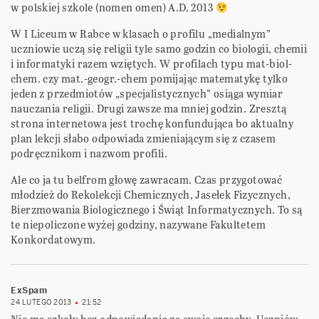
w polskiej szkole (nomen omen) A.D. 2013
W I Liceum w Rabce w klasach o profilu „medialnym”
uczniowie uczą się religii tyle samo godzin co biologii, chemii
i informatyki razem wziętych. W profilach typu mat-biol-
chem. czy mat.-geogr.-chem pomijając matematykę tylko
jeden z przedmiotów „specjalistycznych” osiąga wymiar
nauczania religii. Drugi zawsze ma mniej godzin. Zresztą
strona internetowa jest trochę konfundująca bo aktualny
plan lekcji słabo odpowiada zmieniającym się z czasem
podręcznikom i nazwom profili.
Ale co ja tu belfrom głowę zawracam. Czas przygotować
młodzież do Rekolekcji Chemicznych, Jasełek Fizycznych,
Bierzmowania Biologicznego i Świąt Informatycznych. To są
te niepoliczone wyżej godziny, nazywane Fakultetem
Konkordatowym.
ExSpam
24 LUTEGO 2013
21:52