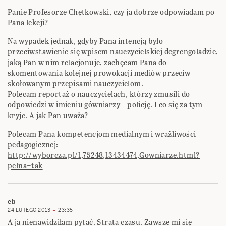
Panie Profesorze Chętkowski, czy ja dobrze odpowiadam po
Pana lekcji?
Na wypadek jednak, gdyby Pana intencją było
przeciwstawienie się wpisem nauczycielskiej degrengoladzie,
jaką Pan w nim relacjonuje, zachęcam Pana do
skomentowania kolejnej prowokacji mediów przeciw
skołowanym przepisami nauczycielom.
Polecam reportaż o nauczycielach, którzy zmusili do
odpowiedzi w imieniu gówniarzy – policję. I co się za tym
kryje. A jak Pan uważa?
Polecam Pana kompetencjom medialnym i wrażliwości
pedagogicznej:
http://wyborcza.pl/1,75248,13434474,Gowniarze.html?
pelna=tak
eb
24 LUTEGO 2013
23:35
A ja nienawidziłam pytać. Strata czasu. Zawsze mi się