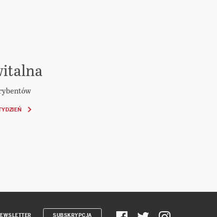
italna
krybentów
TYDZIEŃ
EWSLETTER
SUBSKRYPCJA