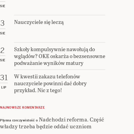
SIE
Nauczyciele się leczą
3
SIE
Szkoły kompulsywnie nawołują do
2
wglądów? OKE oskarża o bezsensowne
SIE
podważanie wyników matury
W kwestii zakazu telefonów
31
nauczyciele powinni dać dobry
LIP
przykład. Nic z tego!
NAJNOWSZE KOMENTARZE
Nadchodzi reforma. Część
Płynna rzeczywistość
o
władzy trzeba będzie oddać uczniom