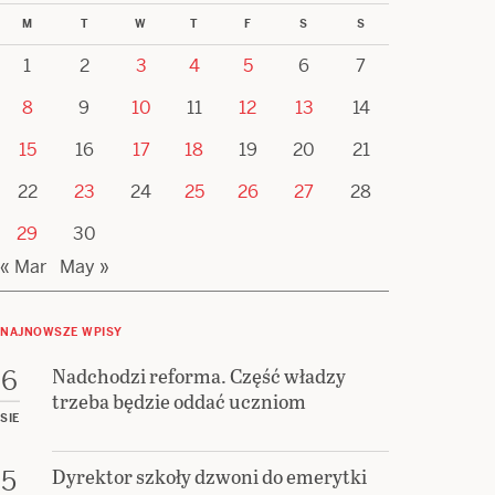
M
T
W
T
F
S
S
1
2
3
4
5
6
7
8
9
10
11
12
13
14
15
16
17
18
19
20
21
22
23
24
25
26
27
28
29
30
« Mar
May »
NAJNOWSZE WPISY
Nadchodzi reforma. Część władzy
6
trzeba będzie oddać uczniom
SIE
Dyrektor szkoły dzwoni do emerytki
5