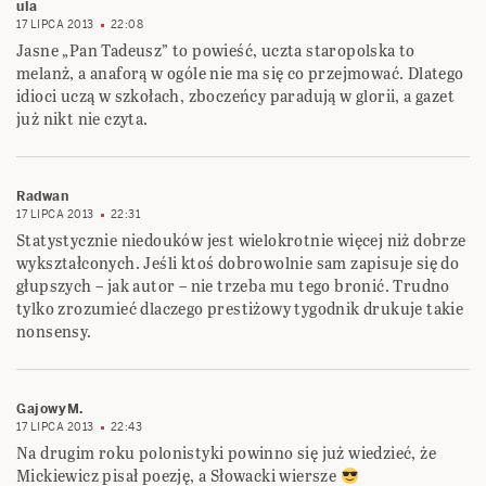
ula
17 LIPCA 2013
22:08
Jasne „Pan Tadeusz” to powieść, uczta staropolska to
melanż, a anaforą w ogóle nie ma się co przejmować. Dlatego
idioci uczą w szkołach, zboczeńcy paradują w glorii, a gazet
już nikt nie czyta.
Radwan
17 LIPCA 2013
22:31
Statystycznie niedouków jest wielokrotnie więcej niż dobrze
wykształconych. Jeśli ktoś dobrowolnie sam zapisuje się do
głupszych – jak autor – nie trzeba mu tego bronić. Trudno
tylko zrozumieć dlaczego prestiżowy tygodnik drukuje takie
nonsensy.
GajowyM.
17 LIPCA 2013
22:43
Na drugim roku polonistyki powinno się już wiedzieć, że
Mickiewicz pisał poezję, a Słowacki wiersze