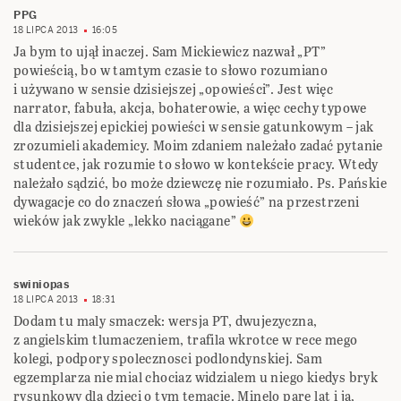
PPG
18 LIPCA 2013
16:05
Ja bym to ujął inaczej. Sam Mickiewicz nazwał „PT”
powieścią, bo w tamtym czasie to słowo rozumiano
i używano w sensie dzisiejszej „opowieści”. Jest więc
narrator, fabuła, akcja, bohaterowie, a więc cechy typowe
dla dzisiejszej epickiej powieści w sensie gatunkowym – jak
zrozumieli akademicy. Moim zdaniem należało zadać pytanie
studentce, jak rozumie to słowo w kontekście pracy. Wtedy
należało sądzić, bo może dziewczę nie rozumiało. Ps. Pańskie
dywagacje co do znaczeń słowa „powieść” na przestrzeni
wieków jak zwykle „lekko naciągane”
swiniopas
18 LIPCA 2013
18:31
Dodam tu maly smaczek: wersja PT, dwujezyczna,
z angielskim tlumaczeniem, trafila wkrotce w rece mego
kolegi, podpory spolecznosci podlondynskiej. Sam
egzemplarza nie mial chociaz widzialem u niego kiedys bryk
rysunkowy dla dzieci o tym temacie. Minelo pare lat i ja,