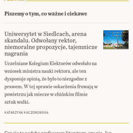
Piszemy o tym, co ważne i ciekawe
Uniwersytet w Siedlcach, arena
skandalu. Odwołany rektor,
niemoralne propozycje, tajemnicze
nagrania
Uczelniane Kolegium Elektorów odwołało na
wniosek ministra nauki rektora, ale ten
dysponuje opinią, że było to niezgodne z
prawem. W tej sprawie oskarżenia fruwają w
powietrzu jak miecze w chińskim filmie
sztuk walki.
KATARZYNA KACZOROWSKA
Czy się to podoba profesorom literatury, czy nie, Jan