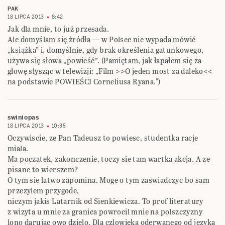
PAK
18 LIPCA 2013
8:42
Jak dla mnie, to już przesada.
Ale domyślam się źródła — w Polsce nie wypada mówić
„książka” i, domyślnie, gdy brak określenia gatunkowego,
używa się słowa „powieść”. (Pamiętam, jak łapałem się za
głowę słysząc w telewizji: „Film >>O jeden most za daleko<<
na podstawie POWIEŚCI Corneliusa Ryana.")
swiniopas
18 LIPCA 2013
10:35
Oczywiscie, ze Pan Tadeusz to powiesc, studentka racje
miala.
Ma poczatek, zakonczenie, toczy sie tam wartka akcja. A ze
pisane to wierszem?
O tym sie latwo zapomina. Moge o tym zaswiadczyc bo sam
przezylem przygode,
niczym jakis Latarnik od Sienkiewicza. To prof literatury
z wizyta u mnie za granica powrocil mnie na polszczyzny
lono darujac owo dzielo. Dla czlowieka oderwanego od jezyka