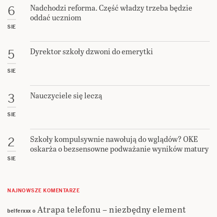
Nadchodzi reforma. Część władzy trzeba będzie
6
oddać uczniom
SIE
Dyrektor szkoły dzwoni do emerytki
5
SIE
Nauczyciele się leczą
3
SIE
Szkoły kompulsywnie nawołują do wglądów? OKE
2
oskarża o bezsensowne podważanie wyników matury
SIE
NAJNOWSZE KOMENTARZE
Atrapa telefonu – niezbędny element
belferxxx
o