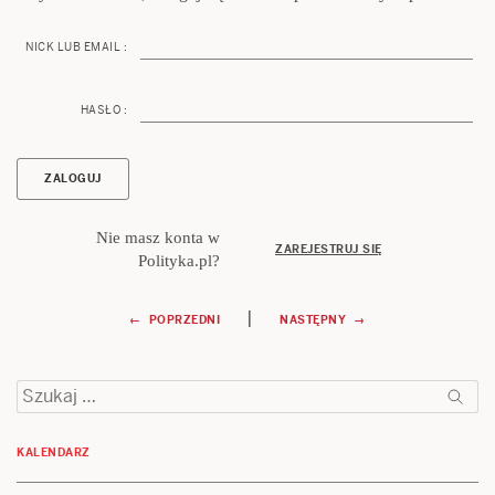
NICK LUB EMAIL :
HASŁO :
Nie masz konta w
ZAREJESTRUJ SIĘ
Polityka.pl?
Nawigacja
|
← POPRZEDNI
NASTĘPNY →
wpisu
Szukaj:
KALENDARZ