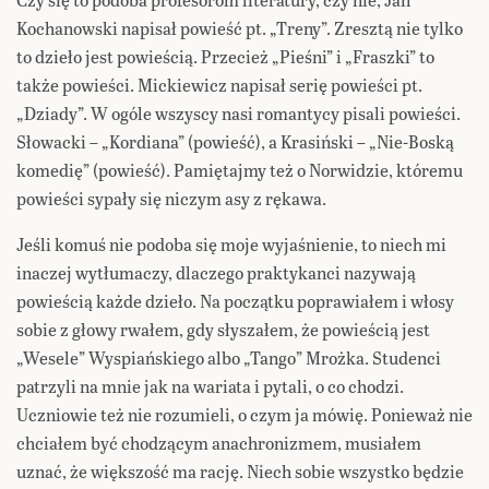
Kochanowski napisał powieść pt. „Treny”. Zresztą nie tylko
to dzieło jest powieścią. Przecież „Pieśni” i „Fraszki” to
także powieści. Mickiewicz napisał serię powieści pt.
„Dziady”. W ogóle wszyscy nasi romantycy pisali powieści.
Słowacki – „Kordiana” (powieść), a Krasiński – „Nie-Boską
komedię” (powieść). Pamiętajmy też o Norwidzie, któremu
powieści sypały się niczym asy z rękawa.
Jeśli komuś nie podoba się moje wyjaśnienie, to niech mi
inaczej wytłumaczy, dlaczego praktykanci nazywają
powieścią każde dzieło. Na początku poprawiałem i włosy
sobie z głowy rwałem, gdy słyszałem, że powieścią jest
„Wesele” Wyspiańskiego albo „Tango” Mrożka. Studenci
patrzyli na mnie jak na wariata i pytali, o co chodzi.
Uczniowie też nie rozumieli, o czym ja mówię. Ponieważ nie
chciałem być chodzącym anachronizmem, musiałem
uznać, że większość ma rację. Niech sobie wszystko będzie