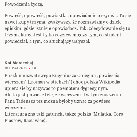
Powodzenia życzę.
Powieść, opowieść, powiastka, opowiadanie o czymś… To się
nawet kupy trzyma, zważywszy, że rozmawiamy o dziele
epickim, gdzie istnieje opowiadacz. Tak, zdecydowanie się to
trzyma kupy. Jest tylko rozziew między tym, co student
powiedział, a tym, co słuchający usłyszał.
Kot Mordechaj
18 LIPCA 2013
1:01
Puszkin nazwal swego Eugeniusza Oniegina „powiescia
wierszem” („roman w stichach”) choc polska Wikipedia
upiera sie by nazywac to poematem dygresyjnym.
Ale to jest powiesc tyle, ze wierszem. I w tym znaczeniu
Pana Tadeusza tez mozna byloby uznac za powiesc
wierszem.
Literatura zna taki gatunek, takze polska (Mulatka, Cora
Piastow, Raclawice).