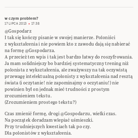
w czym problem?
17 LIPCA 2013
17:38
@Gospodarz
I tak się kończy pisanie w swojej manierze. Poloniści
z wykształcenia i nie powiem kto z zawodu dają się nabierać
na formę @Gospodarza.
A przecież ten wpis i tak jest bardzo łatwy do roszyfrowania.
Ja mam solidniejszy bo bardziej systematyczny trening niż
polonista z wykształcenia, ale zważywszy na tak oczywistą
przewagę intelektualną polonisty z wykształcenia nad resztą
świata (i oczytanie! nie zapominajmy o oczytaniu!) nie
powinien był on jednak mieć trudności z prostym
zrozumieniem tekstu.
(Zrozumieniem prostego tekstu?)
Czas zmienić formę, drogi @Gospodarzu, wielki czas.
Na początek doradzam wlepiać uśmieszki.
Przy trudniejszych kwestiach tak po czy.
Dla polonistów z wykształcenia.