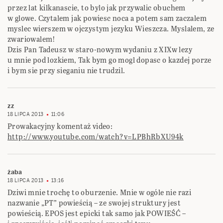
przez lat kilkanascie, to bylo jak przywalic obuchem
w glowe. Czytalem jak powiesc noca a potem sam zaczalem
myslec wierszem w ojczystym jezyku Wieszcza. Myslalem, ze
zwariowalem!
Dzis Pan Tadeusz w staro-nowym wydaniu z XIXw lezy
u mnie pod lozkiem, Tak bym go mogl dopasc o kazdej porze
i bym sie przy sieganiu nie trudzil.
zz
18 LIPCA 2013
11:06
Prowakacyjny komentaż video:
http://www.youtube.com/watch?v=LPBhRbXU94k
żaba
18 LIPCA 2013
13:16
Dziwi mnie trochę to oburzenie. Mnie w ogóle nie razi
nazwanie „PT” powieścią – ze swojej struktury jest
powieścią. EPOS jest epicki tak samo jak POWIEŚĆ –