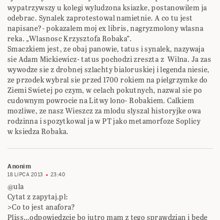
wypatrzywszy u kolegi wyludzona ksiazke, postanowilem ja
odebrac. Synalek zaprotestowal namietnie. A co tu jest
napisane?- pokazalem moj ex libris, nagryzmolony wlasna
reka. „Wlasnosc Krzysztofa Robaka”.
Smaczkiem jest, ze obaj panowie, tatus i synalek, nazywaja
sie Adam Mickiewicz- tatus pochodzi zreszta z Wilna. Ja zas
wywodze sie z drobnej szlachty bialoruskiej i legenda niesie,
ze przodek wybral sie przed 1700 rokiem na pielgrzymke do
Ziemi Swietej po czym, w celach pokutnych, nazwal sie po
cudownym powrocie na Litwy lono- Robakiem. Calkiem
mozliwe, ze nasz Wieszcz za mlodu slyszal historyjke owa
rodzinna i spozytkowal ja w PT jako metamorfoze Soplicy
w ksiedza Robaka.
Anonim
18 LIPCA 2013
23:40
@ula
Cytat z zapytaj.pl:
>Co to jest anafora?
Pliss…odpowiedzcie bo jutro mam z tego sprawdzian i będę