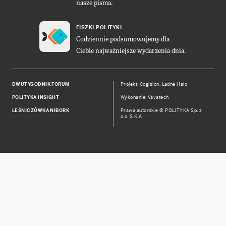
nasze pisma.
FISZKI POLITYKI
Codziennie podsumowujemy dla
Ciebie najważniejsze wydarzenia dnia.
DWUTYGODNIK FORUM
Projekt:
Cogision
,
Ładne Halo
POLITYKA INSIGHT
Wykonanie: Vavatech
LEŚNICZÓWKA NIBORK
Prawa autorskie © POLITYKA Sp. z
o.o. S.K.A.