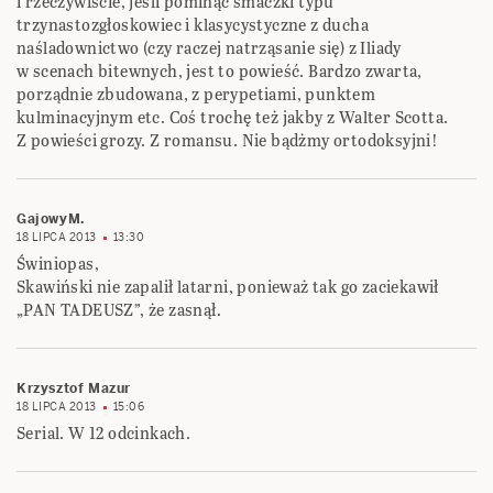
i rzeczywiście, jeśli pominąć smaczki typu
trzynastozgłoskowiec i klasycystyczne z ducha
naśladownictwo (czy raczej natrząsanie się) z Iliady
w scenach bitewnych, jest to powieść. Bardzo zwarta,
porządnie zbudowana, z perypetiami, punktem
kulminacyjnym etc. Coś trochę też jakby z Walter Scotta.
Z powieści grozy. Z romansu. Nie bądżmy ortodoksyjni!
GajowyM.
18 LIPCA 2013
13:30
Świniopas,
Skawiński nie zapalił latarni, ponieważ tak go zaciekawił
„PAN TADEUSZ”, że zasnął.
Krzysztof Mazur
18 LIPCA 2013
15:06
Serial. W 12 odcinkach.