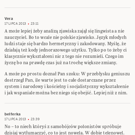
Vera
17 LIPCA 2013
23:11
A może lepiej żeby analizą zjawiska zajął się lingwista a nie
nauczyciel. Bo to wcale nie polskie zjawisko. Język młodych
ludzi staje się bardzo hermetyczny i zakodowany. Myślę, że
działają też kody jednorazowego użytku. Tylko po to żeby ci
klasycznie wykształceni nic z tego nie rozumieli. Czego im
życzę bo na prawdę czas już na trochę większe zmiany.
A może po prostu doznał Pan szoku: W przebłysku geniuszu
dostrzegł Pan, ile warte jest to całe dostarczane przez
system i narodowy i kościelny i socjalistyczny wykształcenie
i jak wspaniale można bez niego się obejść. Lepiej niż z nim.
belferka
17 LIPCA 2013
23:39
No – to niech któryś z samobójców polonistów spróbuje
dzisiaj wytłumaczyć, co to jest nowela. W dobie telenowel.