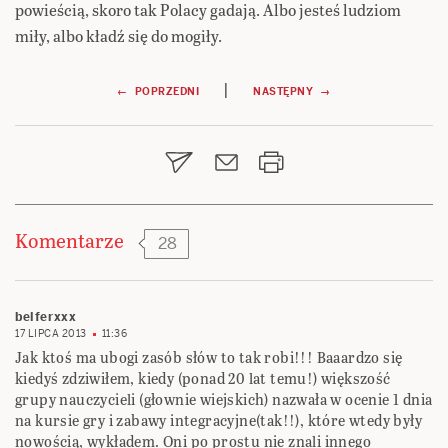
powieścią, skoro tak Polacy gadają. Albo jesteś ludziom
miły, albo kładź się do mogiły.
Nawigacja
|
← POPRZEDNI
NASTĘPNY →
wpisu
Komentarze
28
belferxxx
17 LIPCA 2013
11:36
Jak ktoś ma ubogi zasób słów to tak robi!!! Baaardzo się
kiedyś zdziwiłem, kiedy (ponad 20 lat temu!) większość
grupy nauczycieli (głownie wiejskich) nazwała w ocenie 1 dnia
na kursie gry i zabawy integracyjne(tak!!), które wtedy były
nowością, wykładem. Oni po prostu nie znali innego