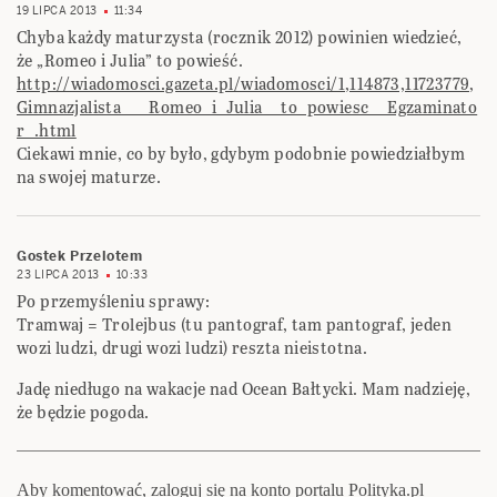
19 LIPCA 2013
11:34
Chyba każdy maturzysta (rocznik 2012) powinien wiedzieć,
że „Romeo i Julia” to powieść.
http://wiadomosci.gazeta.pl/wiadomosci/1,114873,11723779,
Gimnazjalista___Romeo_i_Julia__to_powiesc__Egzaminato
r_.html
Ciekawi mnie, co by było, gdybym podobnie powiedziałbym
na swojej maturze.
Gostek Przelotem
23 LIPCA 2013
10:33
Po przemyśleniu sprawy:
Tramwaj = Trolejbus (tu pantograf, tam pantograf, jeden
wozi ludzi, drugi wozi ludzi) reszta nieistotna.
Jadę niedługo na wakacje nad Ocean Bałtycki. Mam nadzieję,
że będzie pogoda.
Aby komentować, zaloguj się na konto portalu Polityka.pl