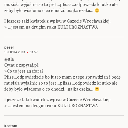
musiała wyjaśnic so to jest…plisss…odpowiedz krutko ale
żeby było wiadomo o co chodzi…najka czeka…
I jeszcze taki kwiatek z wpisu w Gazecie Wrocławskiej:
> …jestem na drugim roku KULTUROZNASTWA
pesel
18 LIPCA 2013
23:57
@ula
Cytat z zapytaj.pl:
>Co to jest anafora?
Pliss…odpowiedzcie bo jutro mam z tego sprawdzian i będę
musiała wyjaśnic so to jest…plisss…odpowiedz krutko ale
żeby było wiadomo o co chodzi…najka czeka…
I jeszcze taki kwiatek z wpisu w Gazecie Wrocławskiej:
> …jestem na drugim roku KULTUROZNASTWA
kortom