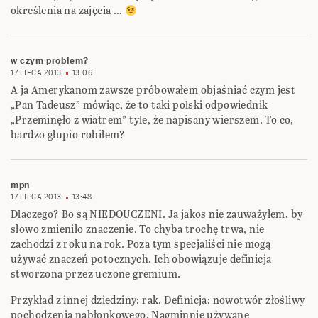
określenia na zajęcia …
w czym problem?
17 LIPCA 2013
13:06
A ja Amerykanom zawsze próbowałem objaśniać czym jest
„Pan Tadeusz” mówiąc, że to taki polski odpowiednik
„Przeminęło z wiatrem” tyle, że napisany wierszem. To co,
bardzo głupio robiłem?
mpn
17 LIPCA 2013
13:48
Dlaczego? Bo są NIEDOUCZENI. Ja jakos nie zauważyłem, by
słowo zmieniło znaczenie. To chyba trochę trwa, nie
zachodzi z roku na rok. Poza tym specjaliści nie mogą
używać znaczeń potocznych. Ich obowiązuje definicja
stworzona przez uczone gremium.
Przykład z innej dziedziny: rak. Definicja: nowotwór złośliwy
pochodzenia nabłonkowego. Nagminnie używane