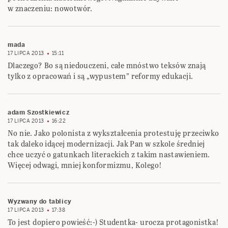
w znaczeniu: nowotwór.
mada
17 LIPCA 2013
15:11
Dlaczego? Bo są niedouczeni, całe mnóstwo teksów znają
tylko z opracowań i są „wypustem” reformy edukacji.
adam Szostkiewicz
17 LIPCA 2013
16:22
No nie. Jako polonista z wykształcenia protestuję przeciwko
tak daleko idącej modernizacji. Jak Pan w szkole średniej
chce uczyć o gatunkach literackich z takim nastawieniem.
Więcej odwagi, mniej konformizmu, Kolego!
Wyzwany do tablicy
17 LIPCA 2013
17:38
To jest dopiero powieść:-) Studentka- urocza protagonistka!