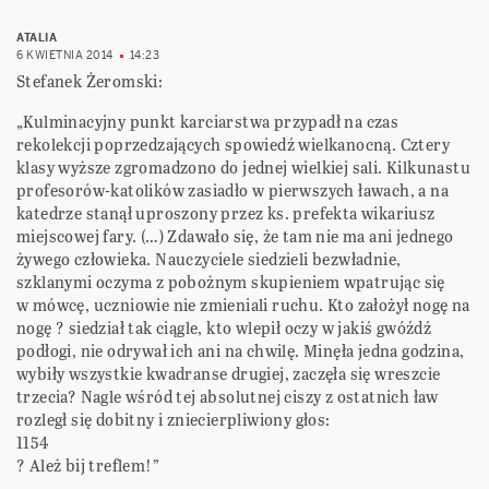
ATALIA
6 KWIETNIA 2014
14:23
Stefanek Żeromski:
„Kulminacyjny punkt karciarstwa przypadł na czas
rekolekcji poprzedzających spowiedź wielkanocną. Cztery
klasy wyższe zgromadzono do jednej wielkiej sali. Kilkunastu
profesorów-katolików zasiadło w pierwszych ławach, a na
katedrze stanął uproszony przez ks. prefekta wikariusz
miejscowej fary. (…) Zdawało się, że tam nie ma ani jednego
żywego człowieka. Nauczyciele siedzieli bezwładnie,
szklanymi oczyma z pobożnym skupieniem wpatrując się
w mówcę, uczniowie nie zmieniali ruchu. Kto założył nogę na
nogę ? siedział tak ciągle, kto wlepił oczy w jakiś gwóźdź
podłogi, nie odrywał ich ani na chwilę. Minęła jedna godzina,
wybiły wszystkie kwadranse drugiej, zaczęła się wreszcie
trzecia? Nagle wśród tej absolutnej ciszy z ostatnich ław
rozległ się dobitny i zniecierpliwiony głos:
1154
? Ależ bij treflem!”