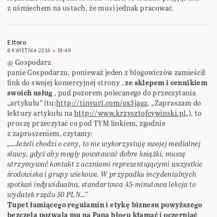
z uśmiechem na ustach, że musi jednak pracować.
Eltoro
6 KWIETNIA 2014
19:49
@ Gospodarz
panie Gospodarzu, ponieważ jeden z blogowiczów zamieścił
link do swojej komercyjnej strony ,
ze sklepem i cennikiem
swoich usług
, pod pozorem polecanego do przeczytania
„artykułu” (tu:
http://tinyurl.com/ox5jagz
, „Zapraszam do
lektury artykułu na
http://www.krzysztofcywinski.pl
„), to
proszę przeczytać co pod TYM linkiem, zgodnie
z zaproszeniem, czytamy:
„…Jeżeli chodzi o ceny, to nie wykorzystuję swojej medialnej
sławy, gdyż aby mogły powstawać dobre książki, muszę
utrzymywać kontakt z uczniami reprezentującymi wszystkie
środowiska i grupy wiekowe. W przypadku incydentalnych
spotkań indywidualna, standartowa 45-minutowa lekcja to
wydatek rzędu 50 PLN…”
Tupet łamiącego regulamin i etykę biznesu powyższego
bezczela pozwala mu na Pana blogu kłamać i oczerniać