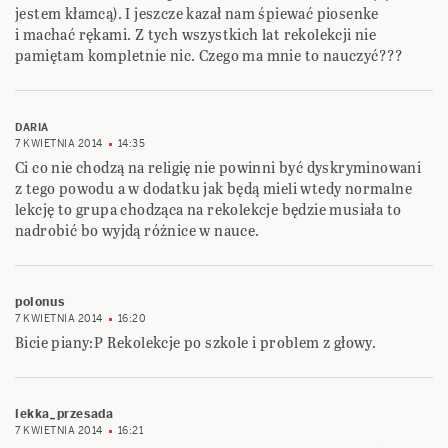
jestem kłamcą). I jeszcze kazał nam śpiewać piosenke
i machać rękami. Z tych wszystkich lat rekolekcji nie
pamiętam kompletnie nic. Czego ma mnie to nauczyć???
DARIA
7 KWIETNIA 2014
14:35
Ci co nie chodzą na religię nie powinni być dyskryminowani
z tego powodu a w dodatku jak będą mieli wtedy normalne
lekcję to grupa chodząca na rekolekcje będzie musiała to
nadrobić bo wyjdą różnice w nauce.
polonus
7 KWIETNIA 2014
16:20
Bicie piany:P Rekolekcje po szkole i problem z głowy.
lekka_przesada
7 KWIETNIA 2014
16:21