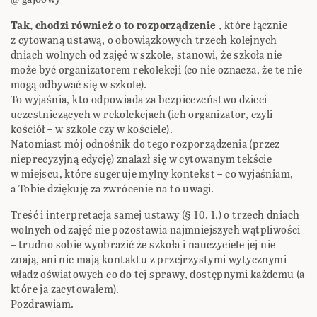
Tak, chodzi również o to rozporządzenie
, które łącznie
z cytowaną ustawą, o obowiązkowych trzech kolejnych
dniach wolnych od zajęć w szkole, stanowi, że szkoła nie
może być organizatorem rekolekcji (co nie oznacza, że te nie
mogą odbywać się w szkole).
To wyjaśnia, kto odpowiada za bezpieczeństwo dzieci
uczestniczących w rekolekcjach (ich organizator, czyli
kościół – w szkole czy w kościele).
Natomiast mój odnośnik do tego rozporządzenia (przez
nieprecyzyjną edycję) znalazł się w cytowanym tekście
w miejscu, które sugeruje mylny kontekst – co wyjaśniam,
a Tobie dziękuję za zwrócenie na to uwagi.
Treść i interpretacja samej ustawy (§ 10. 1.) o trzech dniach
wolnych od zajęć nie pozostawia najmniejszych wątpliwości
– trudno sobie wyobrazić że szkoła i nauczyciele jej nie
znają, ani nie mają kontaktu z przejrzystymi wytycznymi
władz oświatowych co do tej sprawy, dostępnymi każdemu (a
które ja zacytowałem).
Pozdrawiam.