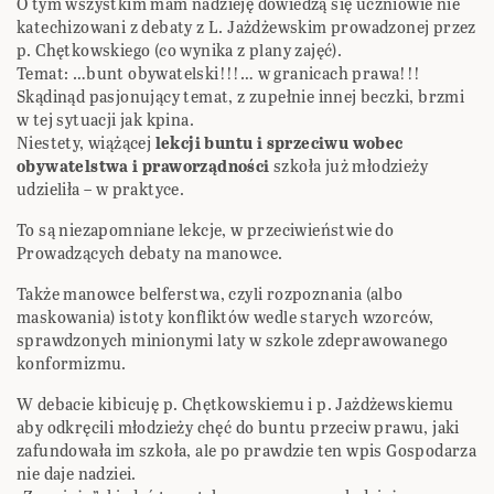
O tym wszystkim mam nadzieję dowiedzą się uczniowie nie
katechizowani z debaty z L. Jażdżewskim prowadzonej przez
p. Chętkowskiego (co wynika z plany zajęć).
Temat: …bunt obywatelski!!!… w granicach prawa!!!
Skądinąd pasjonujący temat, z zupełnie innej beczki, brzmi
w tej sytuacji jak kpina.
Niestety, wiążącej
lekcji buntu i sprzeciwu wobec
obywatelstwa i praworządności
szkoła już młodzieży
udzieliła – w praktyce.
To są niezapomniane lekcje, w przeciwieństwie do
Prowadzących debaty na manowce.
Także manowce belferstwa, czyli rozpoznania (albo
maskowania) istoty konfliktów wedle starych wzorców,
sprawdzonych minionymi laty w szkole zdeprawowanego
konformizmu.
W debacie kibicuję p. Chętkowskiemu i p. Jażdżewskiemu
aby odkręcili młodzieży chęć do buntu przeciw prawu, jaki
zafundowała im szkoła, ale po prawdzie ten wpis Gospodarza
nie daje nadziei.