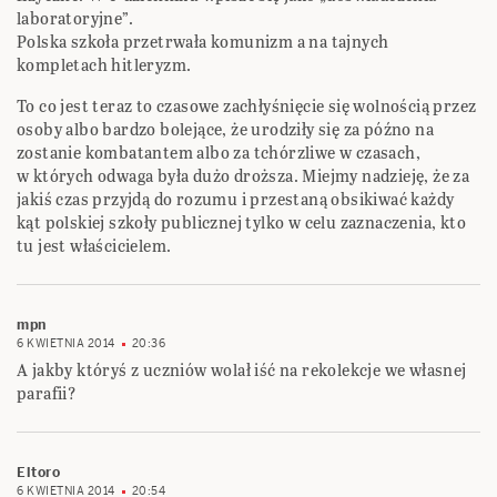
laboratoryjne”.
Polska szkoła przetrwała komunizm a na tajnych
kompletach hitleryzm.
To co jest teraz to czasowe zachłyśnięcie się wolnością przez
osoby albo bardzo bolejące, że urodziły się za późno na
zostanie kombatantem albo za tchórzliwe w czasach,
w których odwaga była dużo droższa. Miejmy nadzieję, że za
jakiś czas przyjdą do rozumu i przestaną obsikiwać każdy
kąt polskiej szkoły publicznej tylko w celu zaznaczenia, kto
tu jest właścicielem.
mpn
6 KWIETNIA 2014
20:36
A jakby któryś z uczniów wolał iść na rekolekcje we własnej
parafii?
Eltoro
6 KWIETNIA 2014
20:54