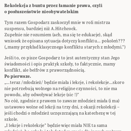
Rekolekcja z buntu przez łamanie prawa, czyli
o posłuszeństwie nieobywatelskim
Tym razem Gospodarz zaskoczył mnie w roli mistrza
suspensu, bardziej niż A.Hitchcock.
Zupełnie nie rozumiem (ach, ma się te edukacje), skąd
wniosek że opisana sytuacja dotyczy konfliktu… pokoleń???
(„mamy przykład klasycznego konfliktu starych z młodymi.”)
Jeśli to, co pisze Gospodarz to jest autentyczny stan Jego
świadomości i opis praktyk szkoły, to faktycznie, mamy
konflikt, ale belfrów z praworządnością.
Po pierwsze.
„…teraz /młodzież/ będzie miała i lekcje, i rekolekcje…skoro
nie potrzebują wolnego na religijne czynności, to nie ma
powodu, aby odwoływać lekcje (sic !)”
No cóż, zgodnie z prawem to zawsze młodzież miała (i ma)
ustawowo wolne od lekcji na trzy dni, z okazji rekolekcji –
jeśli chodzi o młodzież uczęszczającą na katechezę w tej
szkole.
„I lekcje i rekolekcje” będzie więc miała NIE ta sama