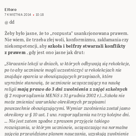
Eltoro
7 KWIETNIA 2014
10:18
@ dd
Żeby było jasne, że to „rozpusta” usankcjonowana prawem.
Nie wiem, ile trzeba złej woli, konformizmu, zakłamania czy
niekompetencji, aby
szkoła i belfrzy stwarzali konflikty
z prawem
, gdy jest ono jasne jak drut:
„Skracanie lekcji w dniach, w których odbywają się rekolekcje,
po to aby uczniowie mogli uczestniczyć w rekolekcjach nie
znajduje oparcia w obowiązujących przepisach, które
wyraźnie stanowią, że uczniowie uczęszczający na naukę
religii
mają prawo do 3 dni zwolnienia z zajęć szkolnych
(§ 2 rozporządzenia MENiS z 31 grudnia 2002 r.)…Szkoła nie
może zmieniać warunków określonych przepisami
powszechnie obowiązującymi. Wymiar zwolnienia został jasno
określony w § 10 ust. 1 ww. rozporządzenia na trzy kolejne dni.
… Nie jest zatem zgodne z prawem przyjęcie takiego
rozwiązania, w którym uczniowie, uczęszczając na normalne
zajęcia przewidziane planem nauczania, uzyskują zwolnienie