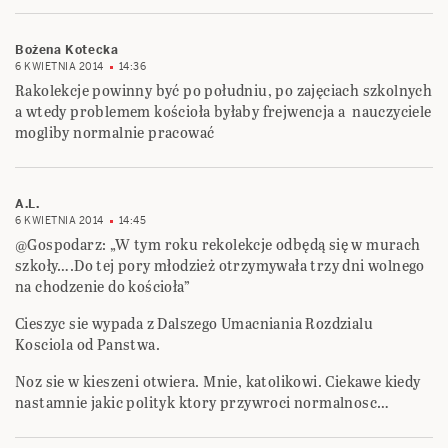
Bożena Kotecka
6 KWIETNIA 2014
14:36
Rakolekcje powinny być po południu, po zajęciach szkolnych
a wtedy problemem kościoła byłaby frejwencja a nauczyciele
mogliby normalnie pracować
A.L.
6 KWIETNIA 2014
14:45
@Gospodarz: „W tym roku rekolekcje odbędą się w murach
szkoły….Do tej pory młodzież otrzymywała trzy dni wolnego
na chodzenie do kościoła”
Cieszyc sie wypada z Dalszego Umacniania Rozdzialu
Kosciola od Panstwa.
Noz sie w kieszeni otwiera. Mnie, katolikowi. Ciekawe kiedy
nastamnie jakic polityk ktory przywroci normalnosc…