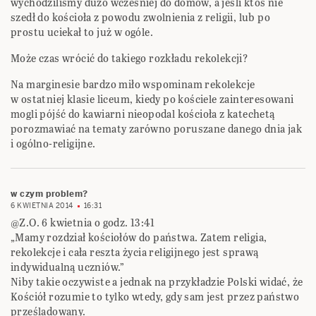
wychodziliśmy dużo wcześniej do domów, a jeśli ktoś nie
szedł do kościoła z powodu zwolnienia z religii, lub po
prostu uciekał to już w ogóle.
Może czas wrócić do takiego rozkładu rekolekcji?
Na marginesie bardzo miło wspominam rekolekcje
w ostatniej klasie liceum, kiedy po kościele zainteresowani
mogli pójść do kawiarni nieopodal kościoła z katechetą
porozmawiać na tematy zarówno poruszane danego dnia jak
i ogólno-religijne.
w czym problem?
6 KWIETNIA 2014
16:31
@Z.O. 6 kwietnia o godz. 13:41
„Mamy rozdział kościołów do państwa. Zatem religia,
rekolekcje i cała reszta życia religijnego jest sprawą
indywidualną uczniów.”
Niby takie oczywiste a jednak na przykładzie Polski widać, że
Kościół rozumie to tylko wtedy, gdy sam jest przez państwo
prześladowany.