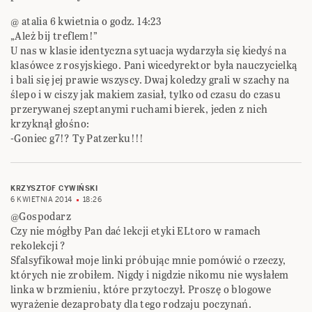
@ atalia 6 kwietnia o godz. 14:23
„Ależ bij treflem!”
U nas w klasie identyczna sytuacja wydarzyła się kiedyś na
klasówce z rosyjskiego. Pani wicedyrektor była nauczycielką
i bali się jej prawie wszyscy. Dwaj koledzy grali w szachy na
ślepo i w ciszy jak makiem zasiał, tylko od czasu do czasu
przerywanej szeptanymi ruchami bierek, jeden z nich
krzyknął głośno:
-Goniec g7!? Ty Patzerku!!!
KRZYSZTOF CYWIŃSKI
6 KWIETNIA 2014
18:26
@Gospodarz
Czy nie mógłby Pan dać lekcji etyki ELtoro w ramach
rekolekcji ?
Sfalsyfikował moje linki próbując mnie pomówić o rzeczy,
których nie zrobiłem. Nigdy i nigdzie nikomu nie wysłałem
linka w brzmieniu, które przytoczył. Proszę o blogowe
wyrażenie dezaprobaty dla tego rodzaju poczynań.