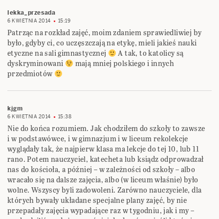
lekka_przesada
6 KWIETNIA 2014
15:19
Patrząc na rozkład zajęć, moim zdaniem sprawiedliwiej by
było, gdyby ci, co uczęszczają na etykę, mieli jakieś nauki
etyczne na sali gimnastycznej
A tak, to katolicy są
dyskryminowani
mają mniej polskiego i innych
przedmiotów
kjgm
6 KWIETNIA 2014
15:38
Nie do końca rozumiem. Jak chodziłem do szkoły to zawsze
i w podstawówce, i w gimnazjum i w liceum rekolekcje
wyglądały tak, że najpierw klasa ma lekcje do tej 10, lub 11
rano. Potem nauczyciel, katecheta lub ksiądz odprowadzał
nas do kościoła, a później – w zależności od szkoły – albo
wracało się na dalsze zajęcia, albo (w liceum właśnie) było
wolne. Wszyscy byli zadowoleni. Zarówno nauczyciele, dla
których bywały układane specjalne plany zajęć, by nie
przepadały zajęcia wypadające raz w tygodniu, jak i my –