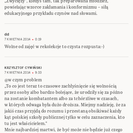
„Zwycięży”, kiedyś tam, tak preparowana młodzież,
powielając wzorce zakłamania i konformizmu – siłą
edukacyjnego przykładu czynów nad słowami.
dd
7 KWIETNIA 2014
0:19
Wolne od zajęć w rekolekcje to czysta rozpusta:-)
KRZYSZTOF CYWIŃSKI
7 KWIETNIA 2014
9:33
@w czym problem
„To co jest teraz to czasowe zachłyśnięcie się wolnością
przez osoby albo bardzo bolejące, że urodziły się za późno
na zostanie kombatantem albo za tchórzliwe w czasach,
w których odwaga była dużo droższa. Miejmy nadzieję, że za
jakiś czas przyjdą do rozumu i przestaną obsikiwać każdy
kąt polskiej szkoły publicznej tylko w celu zaznaczenia, kto
tu jest właścicielem.”
Mnie najbardziej martwi, że być może nie będzie już czego