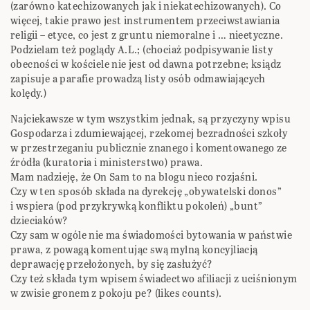
(zarówno katechizowanych jak i niekatechizowanych). Co
więcej, takie prawo jest instrumentem przeciwstawiania
religii – etyce, co jest z gruntu niemoralne i … nieetyczne.
Podzielam też poglądy A.L.; (chociaż podpisywanie listy
obecności w kościele nie jest od dawna potrzebne; ksiądz
zapisuje a parafie prowadzą listy osób odmawiających
kolędy.)
Najciekawsze w tym wszystkim jednak, są przyczyny wpisu
Gospodarza i zdumiewającej, rzekomej bezradności szkoły
w przestrzeganiu publicznie znanego i komentowanego ze
źródła (kuratoria i ministerstwo) prawa.
Mam nadzieję, że On Sam to na blogu nieco rozjaśni.
Czy w ten sposób składa na dyrekcję „obywatelski donos”
i wspiera (pod przykrywką konfliktu pokoleń) „bunt”
dzieciaków?
Czy sam w ogóle nie ma świadomości bytowania w państwie
prawa, z powagą komentując swą mylną koncyjliacją
deprawację przełożonych, by się zasłużyć?
Czy też składa tym wpisem świadectwo afiliacji z uciśnionym
w zwisie gronem z pokoju pe? (likes counts).