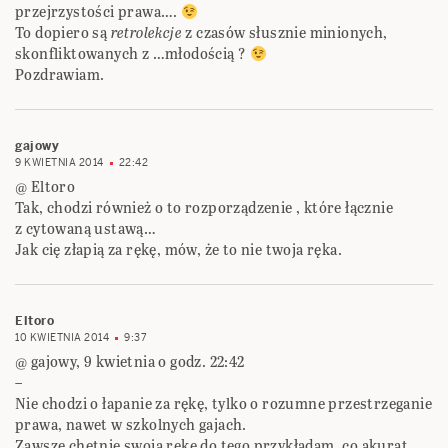
przejrzystości prawa….
To dopiero są
retrolekcje
z czasów słusznie minionych,
skonfliktowanych z …młodością ?
Pozdrawiam.
gajowy
9 KWIETNIA 2014
22:42
@ Eltoro
Tak, chodzi również o to rozporządzenie , które łącznie
z cytowaną ustawą…
Jak cię złapią za rękę, mów, że to nie twoja ręka.
Eltoro
10 KWIETNIA 2014
9:37
@ gajowy, 9 kwietnia o godz. 22:42
–
Nie chodzi o łapanie za rękę, tylko o rozumne przestrzeganie
prawa, nawet w szkolnych gajach.
Zawsze chętnie swoją rękę do tego przykładam, co akurat