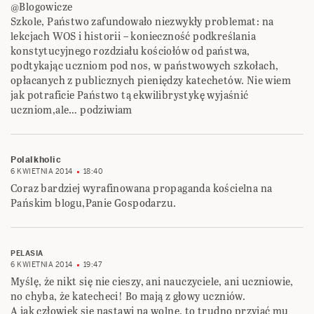
@Blogowicze
Szkole, Państwo zafundowało niezwykły problemat: na
lekcjach WOS i historii – konieczność podkreślania
konstytucyjnego rozdziału kościołów od państwa,
podtykając uczniom pod nos, w państwowych szkołach,
opłacanych z publicznych pieniędzy katechetów. Nie wiem
jak potraficie Państwo tą ekwilibrystykę wyjaśnić
uczniom,ale… podziwiam
Polalkholic
6 KWIETNIA 2014
18:40
Coraz bardziej wyrafinowana propaganda kościelna na
Pańskim blogu,Panie Gospodarzu.
PELASIA
6 KWIETNIA 2014
19:47
Myślę, że nikt się nie cieszy, ani nauczyciele, ani uczniowie,
no chyba, że katecheci! Bo mają z głowy uczniów.
A jak człowiek się nastawi na wolne, to trudno przyjąć mu