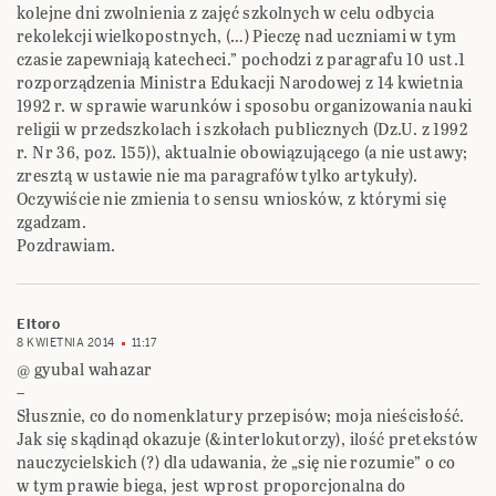
kolejne dni zwolnienia z zajęć szkolnych w celu odbycia
rekolekcji wielkopostnych, (…) Pieczę nad uczniami w tym
czasie zapewniają katecheci.” pochodzi z paragrafu 10 ust.1
rozporządzenia Ministra Edukacji Narodowej z 14 kwietnia
1992 r. w sprawie warunków i sposobu organizowania nauki
religii w przedszkolach i szkołach publicznych (Dz.U. z 1992
r. Nr 36, poz. 155)), aktualnie obowiązującego (a nie ustawy;
zresztą w ustawie nie ma paragrafów tylko artykuły).
Oczywiście nie zmienia to sensu wniosków, z którymi się
zgadzam.
Pozdrawiam.
Eltoro
8 KWIETNIA 2014
11:17
@ gyubal wahazar
–
Słusznie, co do nomenklatury przepisów; moja nieścisłość.
Jak się skądinąd okazuje (&interlokutorzy), ilość pretekstów
nauczycielskich (?) dla udawania, że „się nie rozumie” o co
w tym prawie biega, jest wprost proporcjonalna do