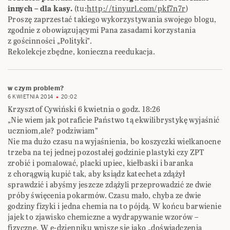
innych – dla kasy.
(tu:
http://tinyurl.com/pkf7n7r
)
Proszę zaprzestać takiego wykorzystywania swojego blogu,
zgodnie z obowiązującymi Pana zasadami korzystania
z gościnności „Polityki”.
Rekolekcje zbędne, konieczna reedukacja.
w czym problem?
6 KWIETNIA 2014
20:02
Krzysztof Cywiński 6 kwietnia o godz. 18:26
„Nie wiem jak potraficie Państwo tą ekwilibrystykę wyjaśnić
uczniom,ale? podziwiam”
Nie ma dużo czasu na wyjaśnienia, bo koszyczki wielkanocne
trzeba na tej jednej pozostałej godzinie plastyki czy ZPT
zrobić i pomalować, placki upiec, kiełbaski i baranka
z chorągwią kupić tak, aby ksiądz katecheta zdążył
sprawdzić i abyśmy jeszcze zdążyli przeprowadzić ze dwie
próby święcenia pokarmów. Czasu mało, chyba ze dwie
godziny fizyki i jedna chemia na to pójdą. W końcu barwienie
jajek to zjawisko chemiczne a wydrapywanie wzorów –
fizyczne. W e-dzienniku wpisze się jako „doświadczenia