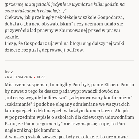
(przerwę w zajęciach) jedynie w wymiarze kilku godzin na
czas właściwych rekolekcji…)”
Ciekawe, jak przebiegły rekolekcje w szkole Gospodarza,
debata o „buncie obywatelskim” i czy uczniom udało się
przywrócić ład prawny w zbuntowanej przeciw prawu
szkole.
Liczę, że Gospodarz ujawni na blogu ciąg dalszy tej walki
dzieci z rozpustą deprawacji belfrów.
inez
7 KWIETNIA 2014
10:23
Mistrzem suspensu, to mógłby Pan być, panie Eltoro. Pan to
by nawet z tego że deszcz pada wyprowadził dowód na
„interesy wygody belferstwa”, „zdeprawowany konformizm”,
„zakłamanie” i podobne slogany odmieniane we wszystkich
koniugacjach i deklinacjach w każdym komentarzu. Ale jak
w poprzednim wpisie o szkołach dla dziewczyn udowodniłam
Panu, że Pana „argumenty” nie trzymają się kupy, to Pan
nagle zniknął jak kamfora.
A w naszej szkole zawsze jak były rekolekcje, to uczniowie