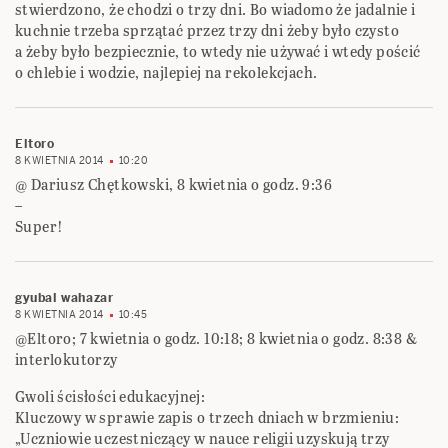
stwierdzono, że chodzi o trzy dni. Bo wiadomo że jadalnie i
kuchnie trzeba sprzątać przez trzy dni żeby było czysto
a żeby było bezpiecznie, to wtedy nie używać i wtedy pościć
o chlebie i wodzie, najlepiej na rekolekcjach.
Eltoro
8 KWIETNIA 2014
10:20
@ Dariusz Chętkowski, 8 kwietnia o godz. 9:36
–
Super!
gyubal wahazar
8 KWIETNIA 2014
10:45
@Eltoro; 7 kwietnia o godz. 10:18; 8 kwietnia o godz. 8:38 &
interlokutorzy
Gwoli ścisłości edukacyjnej:
Kluczowy w sprawie zapis o trzech dniach w brzmieniu:
„Uczniowie uczestniczący w nauce religii uzyskują trzy