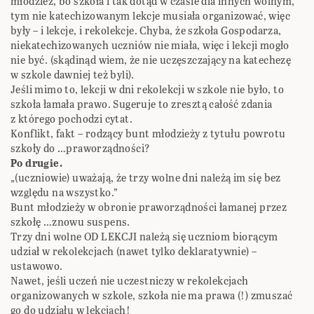
młodzież, bo szkoła i tak dotąd w czasie dla innych wolnym,
tym nie katechizowanym lekcje musiała organizować, więc
były – i lekcje, i rekolekcje. Chyba, że szkoła Gospodarza,
niekatechizowanych uczniów nie miała, więc i lekcji mogło
nie być. (skądinąd wiem, że nie uczęszczający na katechezę
w szkole dawniej też byli).
Jeśli mimo to, lekcji w dni rekolekcji w szkole nie było, to
szkoła łamała prawo. Sugeruje to zresztą całość zdania
z którego pochodzi cytat.
Konflikt, fakt – rodzący bunt młodzieży z tytułu powrotu
szkoły do …praworządności?
Po drugie.
„(uczniowie) uważają, że trzy wolne dni należą im się bez
względu na wszystko.”
Bunt młodzieży w obronie praworządności łamanej przez
szkołę …znowu suspens.
Trzy dni wolne OD LEKCJI należą się uczniom biorącym
udział w rekolekcjach (nawet tylko deklaratywnie) –
ustawowo.
Nawet, jeśli uczeń nie uczestniczy w rekolekcjach
organizowanych w szkole, szkoła nie ma prawa (!) zmuszać
go do udziału w lekcjach!