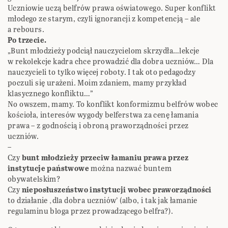
Uczniowie uczą belfrów prawa oświatowego. Super konflikt
młodego ze starym, czyli ignorancji z kompetencją – ale
a rebours.
Po trzecie.
„Bunt młodzieży podciął nauczycielom skrzydła…lekcje
w rekolekcje kadra chce prowadzić dla dobra uczniów… Dla
nauczycieli to tylko więcej roboty. I tak oto pedagodzy
poczuli się urażeni. Moim zdaniem, mamy przykład
klasycznego konfliktu…”
No owszem, mamy. To konflikt konformizmu belfrów wobec
kościoła, interesów wygody belferstwa za cenę łamania
prawa – z godnością i obroną praworządności przez
uczniów.
–
Czy
bunt młodzieży przeciw łamaniu prawa przez
instytucje państwowe
można nazwać buntem
obywatelskim?
Czy
nieposłuszeństwo instytucji wobec praworządności
to działanie ‚dla dobra uczniów’ (albo, i tak jak łamanie
regulaminu bloga przez prowadzącego belfra?).