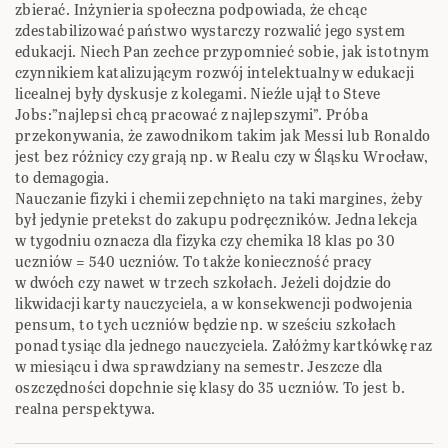
zbierać. Inżynieria społeczna podpowiada, że chcąc
zdestabilizować państwo wystarczy rozwalić jego system
edukacji. Niech Pan zechce przypomnieć sobie, jak istotnym
czynnikiem katalizującym rozwój intelektualny w edukacji
licealnej były dyskusje z kolegami. Nieźle ujął to Steve
Jobs:”najlepsi chcą pracować z najlepszymi”. Próba
przekonywania, że zawodnikom takim jak Messi lub Ronaldo
jest bez różnicy czy grają np. w Realu czy w Śląsku Wrocław,
to demagogia.
Nauczanie fizyki i chemii zepchnięto na taki margines, żeby
był jedynie pretekst do zakupu podręczników. Jedna lekcja
w tygodniu oznacza dla fizyka czy chemika 18 klas po 30
uczniów = 540 uczniów. To także konieczność pracy
w dwóch czy nawet w trzech szkołach. Jeżeli dojdzie do
likwidacji karty nauczyciela, a w konsekwencji podwojenia
pensum, to tych uczniów będzie np. w sześciu szkołach
ponad tysiąc dla jednego nauczyciela. Załóżmy kartkówkę raz
w miesiącu i dwa sprawdziany na semestr. Jeszcze dla
oszczędności dopchnie się klasy do 35 uczniów. To jest b.
realna perspektywa.