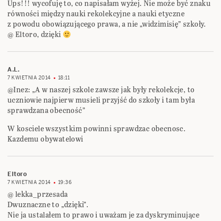
Ups!!! wycofuję to, co napisałam wyżej. Nie może być znaku
równości między nauki rekolekcyjne a nauki etyczne
z powodu obowiązującego prawa, a nie „widzimisię” szkoły.
@ Eltoro, dzięki
A.L.
7 KWIETNIA 2014
18:11
@Inez: „A w naszej szkole zawsze jak były rekolekcje, to
uczniowie najpierw musieli przyjść do szkoły i tam była
sprawdzana obecność”
W kosciele wszystkim powinni sprawdzac obecnosc.
Kazdemu obywatelowi
Eltoro
7 KWIETNIA 2014
19:36
@ lekka_przesada
Dwuznaczne to „dzięki”.
Nie ja ustalałem to prawo i uważam je za dyskryminujące