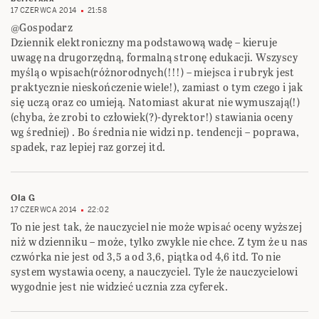
17 CZERWCA 2014
21:58
@Gospodarz
Dziennik elektroniczny ma podstawową wadę – kieruje
uwagę na drugorzędną, formalną stronę edukacji. Wszyscy
myślą o wpisach(różnorodnych(!!!) – miejsca i rubryk jest
praktycznie nieskończenie wiele!), zamiast o tym czego i jak
się uczą oraz co umieją. Natomiast akurat nie wymuszają(!)
(chyba, że zrobi to człowiek(?)-dyrektor!) stawiania oceny
wg średniej) . Bo średnia nie widzi np. tendencji – poprawa,
spadek, raz lepiej raz gorzej itd.
Ola G
17 CZERWCA 2014
22:02
To nie jest tak, że nauczyciel nie może wpisać oceny wyższej
niż w dzienniku – może, tylko zwykle nie chce. Z tym że u nas
czwórka nie jest od 3,5 a od 3,6, piątka od 4,6 itd. To nie
system wystawia oceny, a nauczyciel. Tyle że nauczycielowi
wygodnie jest nie widzieć ucznia zza cyferek.