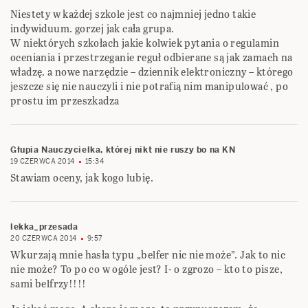
Niestety w każdej szkole jest co najmniej jedno takie
indywiduum. gorzej jak cała grupa.
W niektórych szkołach jakie kolwiek pytania o regulamin
oceniania i przestrzeganie reguł odbierane są jak zamach na
władzę. a nowe narzędzie – dziennik elektroniczny – którego
jeszcze się nie nauczyli i nie potrafią nim manipulować , po
prostu im przeszkadza
Głupia Nauczycielka, której nikt nie ruszy bo na KN
19 CZERWCA 2014
15:34
Stawiam oceny, jak kogo lubię.
lekka_przesada
20 CZERWCA 2014
9:57
Wkurzają mnie hasła typu „belfer nic nie może”. Jak to nic
nie może? To po co w ogóle jest? I- o zgrozo – kto to pisze,
sami belfrzy!!!!