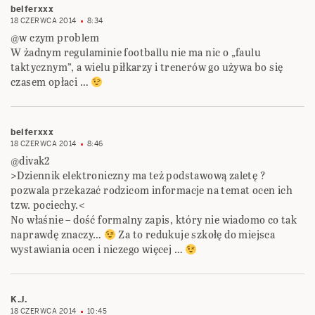
belferxxx
18 CZERWCA 2014
8:34
@w czym problem
W żadnym regulaminie footballu nie ma nic o „faulu
taktycznym”, a wielu piłkarzy i trenerów go używa bo się
czasem opłaci …
belferxxx
18 CZERWCA 2014
8:46
@divak2
>Dziennik elektroniczny ma też podstawową zaletę ?
pozwala przekazać rodzicom informacje na temat ocen ich
tzw. pociechy.<
No właśnie – dość formalny zapis, który nie wiadomo co tak
naprawdę znaczy…
Za to redukuje szkołę do miejsca
wystawiania ocen i niczego więcej …
K.J.
18 CZERWCA 2014
10:45