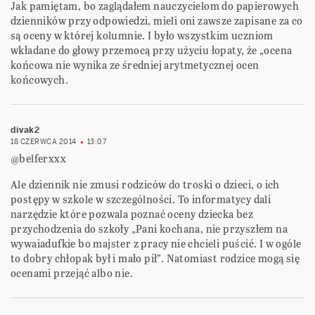
Jak pamiętam, bo zaglądałem nauczycielom do papierowych
dzienników przy odpowiedzi, mieli oni zawsze zapisane za co
są oceny w której kolumnie. I było wszystkim uczniom
wkładane do głowy przemocą przy użyciu łopaty, że „ocena
końcowa nie wynika ze średniej arytmetycznej ocen
końcowych.
divak2
18 CZERWCA 2014
13:07
@belferxxx
Ale dziennik nie zmusi rodziców do troski o dzieci, o ich
postępy w szkole w szczególności. To informatycy dali
narzędzie które pozwala poznać oceny dziecka bez
przychodzenia do szkoły „Pani kochana, nie przyszłem na
wywaiadufkie bo majster z pracy nie chcieli puścić. I w ogóle
to dobry chłopak był i mało pił”. Natomiast rodzice mogą się
ocenami przejąć albo nie.