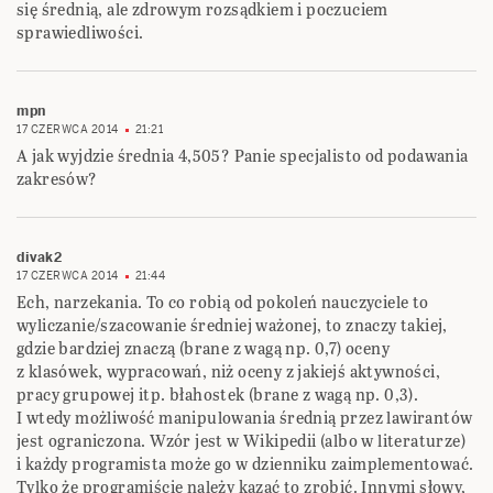
się średnią, ale zdrowym rozsądkiem i poczuciem
sprawiedliwości.
mpn
17 CZERWCA 2014
21:21
A jak wyjdzie średnia 4,505? Panie specjalisto od podawania
zakresów?
divak2
17 CZERWCA 2014
21:44
Ech, narzekania. To co robią od pokoleń nauczyciele to
wyliczanie/szacowanie średniej ważonej, to znaczy takiej,
gdzie bardziej znaczą (brane z wagą np. 0,7) oceny
z klasówek, wypracowań, niż oceny z jakiejś aktywności,
pracy grupowej itp. błahostek (brane z wagą np. 0,3).
I wtedy możliwość manipulowania średnią przez lawirantów
jest ograniczona. Wzór jest w Wikipedii (albo w literaturze)
i każdy programista może go w dzienniku zaimplementować.
Tylko że programiście należy kazać to zrobić. Innymi słowy,