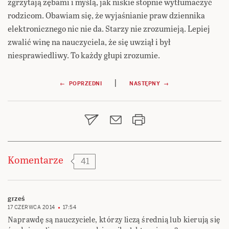
zgrzytają zębami i myślą, jak niskie stopnie wytłumaczyć
rodzicom. Obawiam się, że wyjaśnianie praw dziennika
elektronicznego nic nie da. Starzy nie zrozumieją. Lepiej
zwalić winę na nauczyciela, że się uwziął i był
niesprawiedliwy. To każdy głupi zrozumie.
Nawigacja
|
← POPRZEDNI
NASTĘPNY →
wpisu
Komentarze
41
grześ
17 CZERWCA 2014
17:54
Naprawdę są nauczyciele, którzy liczą średnią lub kierują się