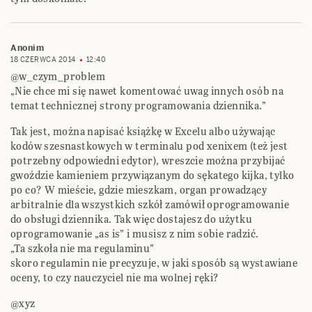
Anonim
18 CZERWCA 2014
12:40
@w_czym_problem
„Nie chce mi się nawet komentować uwag innych osób na
temat technicznej strony programowania dziennika.”
Tak jest, można napisać książkę w Excelu albo używając
kodów szesnastkowych w terminalu pod xenixem (też jest
potrzebny odpowiedni edytor), wreszcie można przybijać
gwoździe kamieniem przywiązanym do sękatego kijka, tylko
po co? W mieście, gdzie mieszkam, organ prowadzący
arbitralnie dla wszystkich szkół zamówił oprogramowanie
do obsługi dziennika. Tak więc dostajesz do użytku
oprogramowanie „as is” i musisz z nim sobie radzić.
„Ta szkoła nie ma regulaminu”
skoro regulamin nie precyzuje, w jaki sposób są wystawiane
oceny, to czy nauczyciel nie ma wolnej ręki?
@xyz