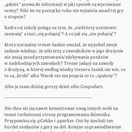
„gdzieś” prawa do informacji w jaki sposób są wystawiane
oceny? Nikt im na początku roku nie wyjaśnia zasad tej gry
o stopnie?
Kadra tej szkoły polega na tym, że „niektórzy uczniowie
zauważą” a inni „się połapią”? A co jak się „nie połapią”?
Który normalny trener będzie uważał, że wypełnił swoje
zadanie wiedząc, że niktórzy z zawodników w jego drużynie
nie znają zasad przyznawania/zdobywania punktów
w nadchodzących zawodach? Trener jadący na zawody
z drużyną, w której według wiedzy trenera Jasiek nie wie, co
to są „kroki” albo Wacek nie ma pojęcia co to „spalony”?
Albo ja mam dzisiaj gorszy dzień albo Gospodarz.
———————————————————-
Nie chce mi się nawet komentować uwag innych osób na
temat technicznej strony programowania dziennika.
Przypomina się @Gekko i @parker. Oni by zjechali ten
burdel niedasiów z góry na dół. Kolejne usprawiedliwienie