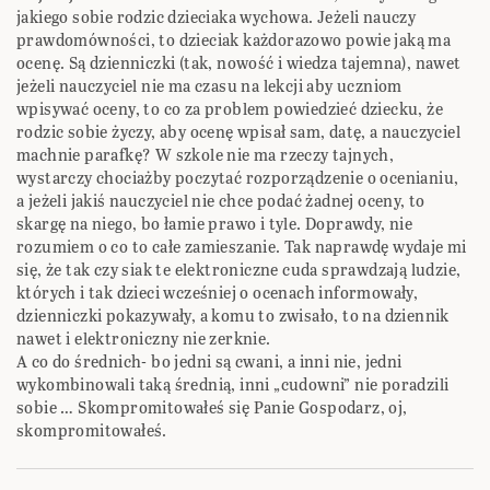
jakiego sobie rodzic dzieciaka wychowa. Jeżeli nauczy
prawdomówności, to dzieciak każdorazowo powie jaką ma
ocenę. Są dzienniczki (tak, nowość i wiedza tajemna), nawet
jeżeli nauczyciel nie ma czasu na lekcji aby uczniom
wpisywać oceny, to co za problem powiedzieć dziecku, że
rodzic sobie życzy, aby ocenę wpisał sam, datę, a nauczyciel
machnie parafkę? W szkole nie ma rzeczy tajnych,
wystarczy chociażby poczytać rozporządzenie o ocenianiu,
a jeżeli jakiś nauczyciel nie chce podać żadnej oceny, to
skargę na niego, bo łamie prawo i tyle. Doprawdy, nie
rozumiem o co to całe zamieszanie. Tak naprawdę wydaje mi
się, że tak czy siak te elektroniczne cuda sprawdzają ludzie,
których i tak dzieci wcześniej o ocenach informowały,
dzienniczki pokazywały, a komu to zwisało, to na dziennik
nawet i elektroniczny nie zerknie.
A co do średnich- bo jedni są cwani, a inni nie, jedni
wykombinowali taką średnią, inni „cudowni” nie poradzili
sobie … Skompromitowałeś się Panie Gospodarz, oj,
skompromitowałeś.