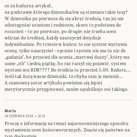
co za bzdurny artykuł..
na podstawie którego dziennika/ów są stawiane takie tezy?
W dzienniku po pierwsze da się ukryć średnią, tzn jej nie
udostępniać uczniom i rodzicom, skoro to podstawa do
roszczeń – to po pierwsze, po drugie: nie trzeba ocen
wliczać do średniej, każdy nauczyciel decyduje
indywidualnie. Po trzecie w końcu: to nie system wystawia
ocenę, tylko nauczyciel – ręcznie i system nie ma tu nic do
„gadania”, bo przecież dla ucznia „martwej duszy”, który ma
same „nb” i jedną piątkę, bo raz raczył się pojawić, system
wystawi mu BDB???? Bo średnia to przecież 5,00. Bzdura….
Jeśli tak liczą wasze dzienniki, to chyba czas je zmienić…
A szanowny autor artykułu powinien się lepiej
merytorycznie przygotować, zanim opublikuje coś takiego.
Marta
18 CZERWCA 2014
12:11
Proszę o informację na temat najsensowniejszego sposobu
wystawienia ocen końcoworocznych. Znacie się państwo na
tym doskonlale.