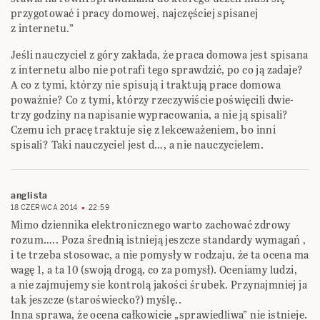
przygotować i pracy domowej, najczęściej spisanej
z internetu.”
Jeśli nauczyciel z góry zakłada, że praca domowa jest spisana
z internetu albo nie potrafi tego sprawdzić, po co ją zadaje?
A co z tymi, którzy nie spisują i traktują prace domowa
poważnie? Co z tymi, którzy rzeczywiście poświęcili dwie-
trzy godziny na napisanie wypracowania, a nie ją spisali?
Czemu ich pracę traktuje się z lekceważeniem, bo inni
spisali? Taki nauczyciel jest d…, a nie nauczycielem.
anglista
18 CZERWCA 2014
22:59
Mimo dziennika elektronicznego warto zachować zdrowy
rozum….. Poza średnią istnieją jeszcze standardy wymagań ,
i te trzeba stosowac, a nie pomysły w rodzaju, że ta ocena ma
wagę 1, a ta 10 (swoją drogą, co za pomysł). Oceniamy ludzi,
a nie zajmujemy sie kontrolą jakości śrubek. Przynajmniej ja
tak jeszcze (staroświecko?) myślę..
Inna sprawa, że ocena całkowicie „sprawiedliwa” nie istnieje.