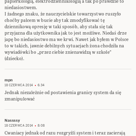
papierkologią, elektrodziennikologią a tak po prawdzie to
niedasiostwem.
I żadnego znaku, że nauczycielskie towarzystwo ruszyło
choćby palcem w bucie aby tak zmodyfikować tę
dziennikową opresję w taki sposób, aby stała się tak
przyjazna dla użytkownika jak to jest możliwe. Niedaś drze
japę bo niedasiostwo ma we krwi. Nawet jak byłem w Polsce
to w takich, jawnie debilnych sytuacjach żona chodziła na
wywiadówki bo „przez ciebie znienawidzą w szkole”
(dziecko).
mpn
18 CZERWCA 2014
6:34
Jednak niezależnie od postawienia granicy system da się
zmanipulować
Nassssy
18 CZERWCA 2014
8:08
Cwaniacy jednak od razu rozgryźli system i teraz zacierają