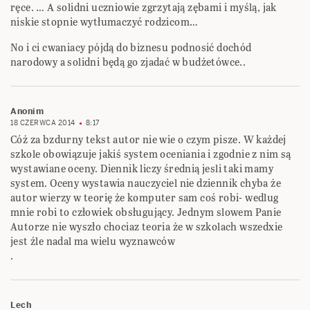
ręce. … A solidni uczniowie zgrzytają zębami i myślą, jak
niskie stopnie wytłumaczyć rodzicom…
No i ci cwaniacy pójdą do biznesu podnosić dochód
narodowy a solidni będą go zjadać w budżetówce..
Anonim
18 CZERWCA 2014
8:17
Cóż za bzdurny tekst autor nie wie o czym pisze. W każdej
szkole obowiązuje jakiś system oceniania i zgodnie z nim są
wystawiane oceny. Diennik liczy średnią jesli taki mamy
system. Oceny wystawia nauczyciel nie dziennik chyba że
autor wierzy w teorię że komputer sam coś robi- wedlug
mnie robi to człowiek obsługujący. Jednym slowem Panie
Autorze nie wyszło chociaz teoria że w szkolach wszedxie
jest źle nadal ma wielu wyznawców
.
Lech