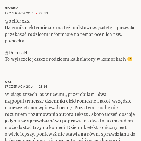
divak2
17 CZERWCA 2014
22:33
@belferxxx
Dziennik elektroniczny ma też podstawową zaletę – pozwala
przekazać rodzicom informacje na temat ocen ich tzw.
pociechy.
@DorotaH
To wyłączcie jeszcze rodzicom kalkulatory w komórkach
xyz
17 CZERWCA 2014
23:16
W ciągu trzech lat w liceum „przerobiłam” dwa
najpopularniejsze dzienniki elektroniczne i jakoś wszędzie
nauczyciel sam wpisywał ocenę. Poza tym trochę nie
rozumiem rozumowania autora tekstu, skoro uczeń dostaje
jedynki ze sprawdzianów i poprawia na dwa to jakim cudem
może dostać trzy na koniec? Dziennik elektroniczny jest
o wiele lepszy, ponieważ nie stawia na równi sprawdzianu do
którego uczeń musi się przygotować i pracy domowej,