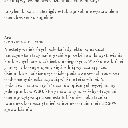
średnią wyliczoną przez dziennik elektroniczny?
Uczyłem kilka lat, ale nigdy w taki sposób nie wystawiałem
ocen, bez sensu zupełnie.
Aga
17 CZERWCA 2014
19:36
Niestety w niektórych szkołach dyrektorzy nakazali
nauczycielom trzymać się ściśle przedziałów do wystawiania
konkretnych ocen, tak jest u mojego syna. W szkole w której
ja uczę tylko sugerujemy się średnią wyliczaną przez
dziennik ale rodzice często jako podstawę swoich roszczeń
co do oceny dziecka używają właśnie tej średniej. Na
rodziców i na „cwanych” uczniów opisanych wyżej mamy
jeden punkt w WSO, który mówi o tym, że żeby otrzymać
ocenę pozytywną na semestr lub koniec roku trzeba
(warunek konieczny) mieć zaliczone co najmniej na 2 50%
sprawdzianów.