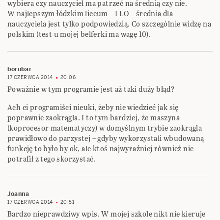
wybiera czy nauczyciel ma patrzeć na średnią czy nie.
W najlepszym łódzkim liceum – I LO – średnia dla
nauczyciela jest tylko podpowiedzią. Co szczególnie widzę na
polskim (test u mojej belferki ma wagę 10).
borubar
17 CZERWCA 2014
20:06
Poważnie w tym programie jest aż taki duży błąd?
Ach ci programiści nieuki, żeby nie wiedzieć jak się
poprawnie zaokrągla. I to tym bardziej, że maszyna
(koprocesor matematyczy) w domyślnym trybie zaokrągla
prawidłowo do parzystej – gdyby wykorzystali wbudowaną
funkcję to było by ok, ale ktoś najwyraźniej również nie
potrafił z tego skorzystać.
Joanna
17 CZERWCA 2014
20:51
Bardzo nieprawdziwy wpis. W mojej szkole nikt nie kieruje