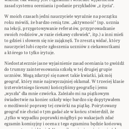
zasad systemu oceniania i podanie przykładów „z życia”.
W moich czasach jedni nauczyciele wyraźnie na początku
roku mówili, że bardzo cenią tzw. „aktywność” (np. ucznia
na lekcji, przygotowywanie referatów, przyprowadzanie
swoich rodziców „w razie ciekawy człowiek”, itp.) a inni mieli
to gdzieś i słowem się nie zająknęli. To zresztą widać, który
nauczyciel lubi częste zgłoszenia uczniów z ciekawostkami
a którego to tylko irytuje.
Niedostatecznie jasne wyjaśnienie zasad oceniania to gwóźdź
do trumny zainteresowania szkołą w tej drugiej grupie
uczniów. Mogą zdarzyć się nawet takie kwiatki, jak mój
geograf, który mnie najzwyczajniej okłamał. W trzeciej klasie
(czteroletniego liceum) kończyliśmy geografię i jemu
„wyszła” dla mnie czwórka. Zależało mi na piątkowym
świadectwie na koniec szkoły więc bardzo się dopytywałem
o możliwość poprawy tej czwórki na piątkę. Poirytowany
geograf nie chcial o tym gadać ale w końcu stwierdził, że
„tylko w wypadku poprawki mógłbyś po wakacjach zdać
egzamin komisyjny i ocena z tego egzaminu będzie końcową