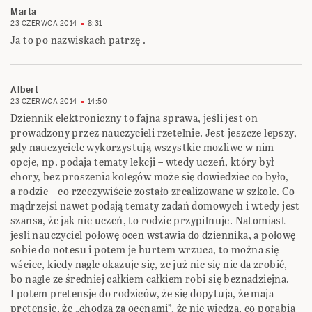
Marta
23 CZERWCA 2014
8:31
Ja to po nazwiskach patrzę .
Albert
23 CZERWCA 2014
14:50
Dziennik elektroniczny to fajna sprawa, jeśli jest on
prowadzony przez nauczycieli rzetelnie. Jest jeszcze lepszy,
gdy nauczyciele wykorzystują wszystkie mozliwe w nim
opcje, np. podaja tematy lekcji – wtedy uczeń, który był
chory, bez proszenia kolegów może się dowiedziec co było,
a rodzic – co rzeczywiście zostało zrealizowane w szkole. Co
mądrzejsi nawet podają tematy zadań domowych i wtedy jest
szansa, że jak nie uczeń, to rodzic przypilnuje. Natomiast
jesli nauczyciel połowę ocen wstawia do dziennika, a połowę
sobie do notesu i potem je hurtem wrzuca, to można się
wściec, kiedy nagle okazuje się, ze już nic się nie da zrobić,
bo nagle ze średniej całkiem całkiem robi się beznadziejna.
I potem pretensje do rodziców, że się dopytuja, że maja
pretensje, że „chodzą za ocenami”, że nie wiedzą, co porabia