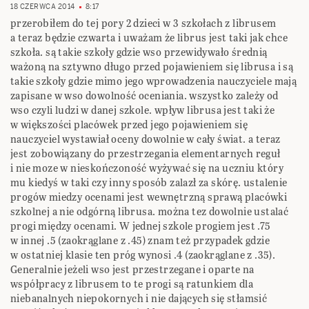
18 CZERWCA 2014
8:17
przerobiłem do tej pory 2 dzieci w 3 szkołach z librusem
a teraz będzie czwarta i uważam że librus jest taki jak chce
szkoła. są takie szkoły gdzie wso przewidywało średnią
ważoną na sztywno długo przed pojawieniem się librusa i są
takie szkoły gdzie mimo jego wprowadzenia nauczyciele mają
zapisane w wso dowolność oceniania. wszystko zależy od
wso czyli ludzi w danej szkole. wpływ librusa jest taki że
w większości placówek przed jego pojawieniem się
nauczyciel wystawiał oceny dowolnie w cały świat. a teraz
jest zobowiązany do przestrzegania elementarnych reguł
i nie moze w nieskończoność wyżywać się na uczniu który
mu kiedyś w taki czy inny sposób zalazł za skórę. ustalenie
progów miedzy ocenami jest wewnętrzną sprawą placówki
szkolnej a nie odgórną librusa. można tez dowolnie ustalać
progi między ocenami. W jednej szkole progiem jest .75
w innej .5 (zaokrąglane z .45) znam też przypadek gdzie
w ostatniej klasie ten próg wynosi .4 (zaokrąglane z .35).
Generalnie jeżeli wso jest przestrzegane i oparte na
współpracy z librusem to te progi są ratunkiem dla
niebanalnych niepokornych i nie dających się stłamsić