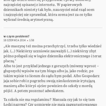
najczęściej spisanej z internetu. W papierowych
dziennikach niestety tak było, nauczyciel miał rząd ocen
i najczęściej nie sprawdzał, która ocena jest za co tylko
wyliczał średnią arytmetyczną.
w czym problem?
18 CZERWCA 2014
1:58
„Ale maszynę też można przechytrzyć, trzeba tylko wiedzieć
jak. (…) Niektórzy uczniowie zauważyli (…) niektórzy zbyt
późno połapali się w logice dziennika elektronicznego i teraz
płaczą.”
Albo to jest przykład jednego z gorszych (mówmy wprost –
głupszych) wpisów na tym blogu albo ja, jako rodzic, po
takim wpisie to liceum do sądu bym podał. Albo Gospodarz
jaja sobie robi z pogrzebu swoją nieskończenie irytującą
manierą albo któryś ojciec powinien do szkoły z mordą
pójść. A potem poszczuć adwokatem.
Ta szkoła nie ma regulaminu? Manuala czy jak to się tam
Łodzi nazywa? Czy uczniowie nie mają zagwarantowanego