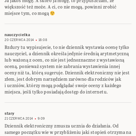
Ja jakoś mogę. A skoro ja mogę, to przypuszczam, że
większość też może. A ci, co nie mogą, powinni zrobić
miejsce tym, co mogą
nauczycielka
20 CZERWCA 2014
18:08
Bzdury tu wypisujecie, to nie dziennik wystawia ocenę tylko
nauczyciel, a dziennik określa jedynie średnią arytmetyczną
lub ważoną z ocen, co nie jest jednoznaczne z wystawioną
oceną, ponieważ system nie zabrania wystawienia innej
oceny niż ta, którą sugeruje. Dziennik elektroniczny nie jest
złem, jest dobrym narzędziem zarówno dla rodziców jak
i uczniów, którzy mogą podglądać swoje oceny z każdego
miejsca, jeśli tylko posiadają dostęp do internetu.
stary
21 CZERWCA 2014
9:09
Dziennik elektroniczny zmusza ucznia do działania. Od
samego początku wie w przybliżeniu jaki stopień otrzyma na