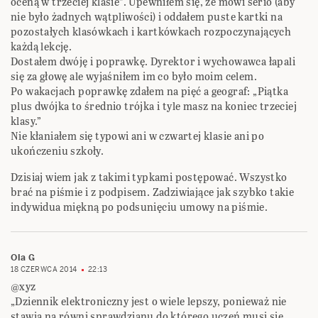
oceną w trzeciej klasie”. Upewniłem się, że mówi serio (aby
nie było żadnych wątpliwości) i oddałem puste kartki na
pozostałych klasówkach i kartkówkach rozpoczynających
każdą lekcję.
Dostałem dwóję i poprawkę. Dyrektor i wychowawca łapali
się za głowę ale wyjaśniłem im co było moim celem.
Po wakacjach poprawkę zdałem na pięć a geograf: „Piątka
plus dwójka to średnio trójka i tyle masz na koniec trzeciej
klasy.”
Nie kłaniałem się typowi ani w czwartej klasie ani po
ukończeniu szkoły.
Dzisiaj wiem jak z takimi typkami postępować. Wszystko
brać na piśmie i z podpisem. Zadziwiające jak szybko takie
indywidua miękną po podsunięciu umowy na piśmie.
Ola G
18 CZERWCA 2014
22:13
@xyz
„Dziennik elektroniczny jest o wiele lepszy, ponieważ nie
stawia na równi sprawdzianu do którego uczeń musi się