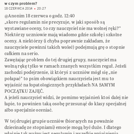
w czym problem?
18 CZERWCA 2014
20:27
@Anonim 18 czerwca o godz. 12:40
„skoro regulamin nie precyzuje, w jaki sposób są
wystawiane oceny, to czy nauczyciel nie ma wolnej ręki?”
Niektórzy uczniowie mają wiadomo gdzie szkołę i szkolne
oceny. A niektórzy (i chyba poprawnie zakładam, że
nauczyciele powinni takich woleć) podejmują grę o stopnie
całkiem na serio.
Zawężając problem do tej drugiej grupy, nauczyciel ma
wolną rękę tylko w ramach znanych wszystkim reguł. Jeżeli
zachodzi podejrzenie, iż któryś z uczniów mógł się „nie
połapać” to psim obowiązkiem nauczyciela jest mu to
wyjaśnić na łopatologicznych przykładach NA SAMYM
POCZĄTKU ZAJĘĆ.
A jeżeli nauczyciel widzi, że pomimo wyjaśnień ktoś dalej nie
łapie, to powinien taką osobę przesunąć do klasy specjalnej
albo specjalnie oceniać.
W tej drugiej grupie uczniów (biorących na poważnie
dziecinadę ze stopniami) emocje mogą być duże. I dlatego
właśnie tak ważny jest regulamin i wszelkie wyjaśnienia