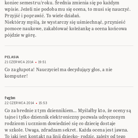
koniec semestru/roku. Średnia zmienia się po każdym
wpisie. Jeżeli nie podoba mu się ocena, to musi się nauczyć.
Przyjść i poprawić. To wiele działań.
Niektórzy myślą, że wystarczy się uśmiechnąć, przynieść
pomoce naukowe, zakablować koleżankę a ocena końcowa
pójdzie w górę.
PELASIA
21 CZERWCA 2014
19:51
Co za głupota! Nauczyciel ma decydujący głos, a nie
komputer!
fvgbn
22 CZERWCA 2014
15:53
Co za brednie z tym dziennikiem… Myślałby kto, że oceny są
tajne i tylko dziennik elektroniczny pozwala udręczonym
rodzicom i uczniom dowiedzieć się co dziecię dostaje
w szkole. Uwaga, zdradzam sekret. Każda ocena jest jawna.
To jaki jest kontakt na linii dziecko- rodzic, zależy od tego