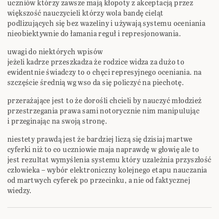
uczniów którzy zawsze mają kłopoty z akceptacją przez
większość nauczycieli którzy wola bandę cieląt
podlizujących się bez wazeliny i używają systemu oceniania
nieobiektywnie do łamania reguł i represjonowania.
uwagi do niektórych wpisów
jeżeli kadrze przeszkadza że rodzice widza za dużo to
ewidentnie świadczy to o chęci represyjnego oceniania. na
szczęście średnią wg wso da się policzyć na piechotę.
przerażające jest to że dorośli chcieli by nauczyć młodzież
przestrzegania prawa sami notorycznie nim manipulując
i przeginając na swoją stronę.
niestety prawdą jest że bardziej liczą się dzisiaj martwe
cyferki niż to co uczniowie maja naprawdę w głowię ale to
jest rezultat wymyślenia systemu który uzależnia przyszłość
człowieka – wybór elektroniczny kolejnego etapu nauczania
od martwych cyferek po przecinku, a nie od faktycznej
wiedzy.