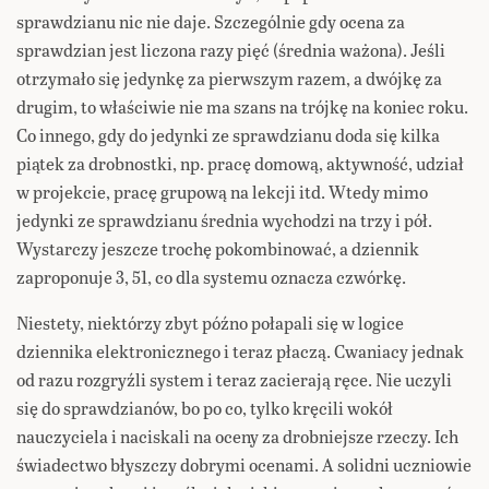
sprawdzianu nic nie daje. Szczególnie gdy ocena za
sprawdzian jest liczona razy pięć (średnia ważona). Jeśli
otrzymało się jedynkę za pierwszym razem, a dwójkę za
drugim, to właściwie nie ma szans na trójkę na koniec roku.
Co innego, gdy do jedynki ze sprawdzianu doda się kilka
piątek za drobnostki, np. pracę domową, aktywność, udział
w projekcie, pracę grupową na lekcji itd. Wtedy mimo
jedynki ze sprawdzianu średnia wychodzi na trzy i pół.
Wystarczy jeszcze trochę pokombinować, a dziennik
zaproponuje 3, 51, co dla systemu oznacza czwórkę.
Niestety, niektórzy zbyt późno połapali się w logice
dziennika elektronicznego i teraz płaczą. Cwaniacy jednak
od razu rozgryźli system i teraz zacierają ręce. Nie uczyli
się do sprawdzianów, bo po co, tylko kręcili wokół
nauczyciela i naciskali na oceny za drobniejsze rzeczy. Ich
świadectwo błyszczy dobrymi ocenami. A solidni uczniowie