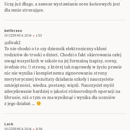
Uczę już długo, a zawsze wystawianie ocen końcowych jest
dla mnie stresujące.
belferxxx
19 CZERWCA 2014
1:53
@divak2
To nie chodzi o to czy dziennik elektroniczny skłoni
rodziców do troski o dzieci. Chodzi o fakt skierowania całej
uwagi wszystkich w szkole na jej formalną (zapisy, oceny,
średnie etc.!) stronę, z której tak naprawdę w życiu prawie
nic nie wynika i kompletnemu zignorowaniu strony
merytorycznej (rezultaty działania szkoły i nauczyciela-
umiejętności, wiedza, postawy, więzi). Nauczyciel myśli
zdecydowanie bardziej o jakości różnorodnych operacji na
librusie, niż o tym co ma wyniknąć i wynika dla uczniów
z jego działań …
Lech
19 CZERWCA 2014
8:56