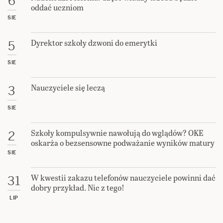
6
oddać uczniom
SIE
Dyrektor szkoły dzwoni do emerytki
5
SIE
Nauczyciele się leczą
3
SIE
Szkoły kompulsywnie nawołują do wglądów? OKE
2
oskarża o bezsensowne podważanie wyników matury
SIE
W kwestii zakazu telefonów nauczyciele powinni dać
31
dobry przykład. Nic z tego!
LIP