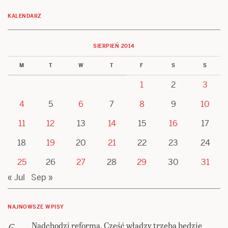
KALENDARZ
SIERPIEŃ 2014
M
T
W
T
F
S
S
1
2
3
4
5
6
7
8
9
10
11
12
13
14
15
16
17
18
19
20
21
22
23
24
25
26
27
28
29
30
31
« Jul
Sep »
NAJNOWSZE WPISY
Nadchodzi reforma. Część władzy trzeba będzie