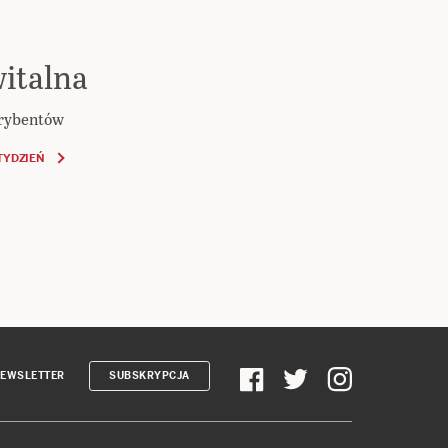
italna
krybentów
TYDZIEŃ
EWSLETTER
SUBSKRYPCJA