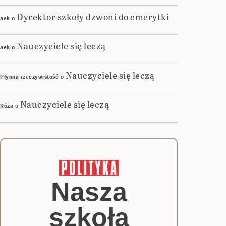
Dyrektor szkoły dzwoni do emerytki
aek
o
Nauczyciele się leczą
aek
o
Nauczyciele się leczą
Płynna rzeczywistość
o
Nauczyciele się leczą
Róża
o
Nasza
szkoła