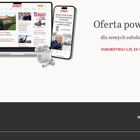
Oferta pow
dla nowych subs
SUBSKRYBUJ 5 ZŁ ZA 
N