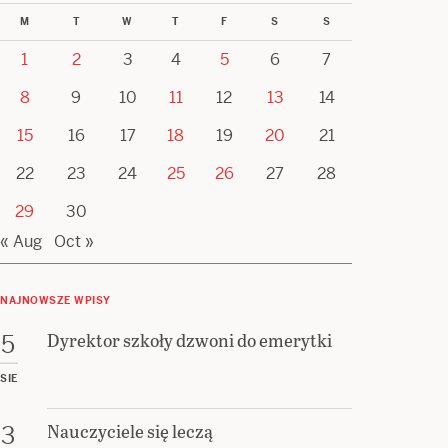
M
T
W
T
F
S
S
1
2
3
4
5
6
7
8
9
10
11
12
13
14
15
16
17
18
19
20
21
22
23
24
25
26
27
28
29
30
« Aug
Oct »
NAJNOWSZE WPISY
Dyrektor szkoły dzwoni do emerytki
5
SIE
Nauczyciele się leczą
3