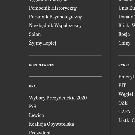
Pomocnik Historyczny
Unia Eu
Poradnik Psychologiczny
Donald
Niezbędnik Współczesny
Bliski 
Salon
Rosja
Żyjmy Lepiej
Chiny
KORONAWIRUS
RYNEK
Emeryt
PIT
KRAJ
Węgiel
Wybory Prezydenckie 2020
OZE
PiS
GAFA
Lewica
Listki 
Koalicja Obywatelska
Prezydent