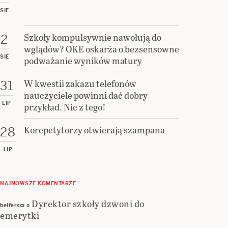
SIE
Szkoły kompulsywnie nawołują do
2
wglądów? OKE oskarża o bezsensowne
SIE
podważanie wyników matury
W kwestii zakazu telefonów
31
nauczyciele powinni dać dobry
LIP
przykład. Nic z tego!
Korepetytorzy otwierają szampana
28
LIP
NAJNOWSZE KOMENTARZE
Dyrektor szkoły dzwoni do
belferxxx
o
emerytki