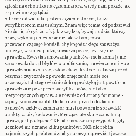
zgłosił na ochotnika na egzaminatora, wtedy nam pokaże jak
to powinno wyglądać.
Ad rem: od wielu lat jestem egzaminatorem, także
weryfikatorem maturalnym. Znam więc temat od podszewki.
Nie da się ukryć, że tak jak wszędzie, bywają ludzie, którzy
pracę wykonują niestarannie, ale w tym głowa
przewodniczącego komisji, aby kogoś takiego zauważyć,
pouczyć, w końcu podziękować za pracę, jesli się nie
sprawdza. Kwestia sumowania punktów- moja komisja nie
zanotowała dotąd błędów w podliczaniu, a uwierzcie mi – po
sprawdzeniu xxx prac, człowiekowi krateczki skaczą przed
oczyma i zwyczanie z powodu zmęczenia może cos
przeoczyć. I dlatego właśnie dobrą praktyką jest powtórne
sprawdzanie prac przez weryfikatorów, nie tylko
merytorycznych spraw, ale również od strony formalnej-
zapisy, sumowania itd. Dodatkowo, przed odesłaniem
papierów każdy egzaminator musi powtórnie sprawdzić
punkty, zapis, kodowanie. Męczące, ale skuteczne. Inną
sprawą jest podejście OKE, ale sama znam przypadek, gdy
uczniowi nie uznano kilku punktów i OKE nie robiła
najmniejszych problemów, aby sprawę naprawić. I jeszcze