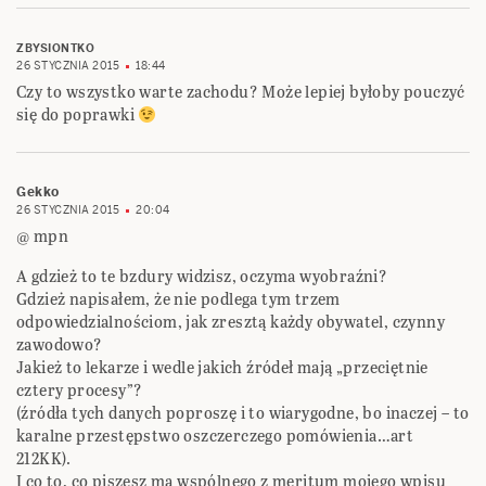
ZBYSIONTKO
26 STYCZNIA 2015
18:44
Czy to wszystko warte zachodu? Może lepiej byłoby pouczyć
się do poprawki
Gekko
26 STYCZNIA 2015
20:04
@ mpn
A gdzież to te bzdury widzisz, oczyma wyobraźni?
Gdzież napisałem, że nie podlega tym trzem
odpowiedzialnościom, jak zresztą każdy obywatel, czynny
zawodowo?
Jakież to lekarze i wedle jakich źródeł mają „przeciętnie
cztery procesy”?
(źródła tych danych poproszę i to wiarygodne, bo inaczej – to
karalne przestępstwo oszczerczego pomówienia…art
212KK).
I co to, co piszesz ma wspólnego z meritum mojego wpisu