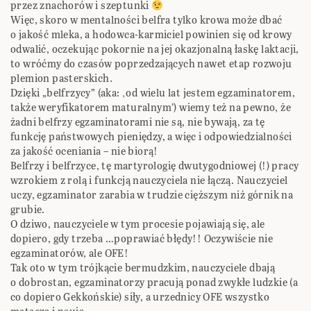
przez znachorów i szeptunki
Więc, skoro w mentalności belfra tylko krowa może dbać
o jakość mleka, a hodowca-karmiciel powinien się od krowy
odwalić, oczekując pokornie na jej okazjonalną łaskę laktacji,
to wróćmy do czasów poprzedzających nawet etap rozwoju
plemion pasterskich.
Dzięki „belfrzycy” (aka: ‚od wielu lat jestem egzaminatorem,
także weryfikatorem maturalnym’) wiemy też na pewno, że
żadni belfrzy egzaminatorami nie są, nie bywają, za tę
funkcję państwowych pieniędzy, a więc i odpowiedzialności
za jakość oceniania – nie biorą!
Belfrzy i belfrzyce, tę martyrologię dwutygodniowej (!) pracy
wzrokiem z rolą i funkcją nauczyciela nie łączą. Nauczyciel
uczy, egzaminator zarabia w trudzie cięższym niż górnik na
grubie.
O dziwo, nauczyciele w tym procesie pojawiają się, ale
dopiero, gdy trzeba …poprawiać błędy!! Oczywiście nie
egzaminatorów, ale OFE!
Tak oto w tym trójkącie bermudzkim, nauczyciele dbają
o dobrostan, egzaminatorzy pracują ponad zwykłe ludzkie (a
co dopiero Gekkońskie) siły, a urzednicy OFE wszystko