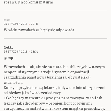
sprawa. Na co komu matura?
mpn
25 STYCZNIA 2015
20:43
W wielu zawodach za błędy się odpowiada.
Gekko
25 STYCZNIA 2015
23:31
@ mpn
W zawodach – tak, ale nie na etatach publicznych w naszym
neopopulistycznym ustroju i systemie organizacji
i zarządzania państwową (czyli naszą, obywatelską)
własnością.
Dobrym przykładem są lekarze, indywidualnie ubezpieczeni
od błędów jako świadczeniodawcy.
Jako będący w stosunku pracy na państwowym, w roli tak
lekarzy jak i decydentów – bronieni korporacyjnymi
i urzędniczymi matactwami i kosztem majątku pracodawcy,