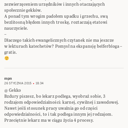
zezwierzęceniem urzędników i innych otaczających
społecznie gekków.
A ponad tym wrogim padołem upadku i grzechu, swą
bezlitosną błędom innych troskę, roztaczają etatowi
nauczyciele.
–
Dlaczego takich ewangelicznych czytanek nie ma jeszcze
w lekturach katechetów? Pomysł na ekspansję belferbloga –
gratis.
mpn
26 STYCZNIA 2015
18:34
@ Gekko
Bzdury piszesz, bo lekarz podlega, wyobraź sobie, 3
rodzajom odpowiedzialności: karnej, cywilnej i zawodowej.
Nawet jeśli stosunek pracy uwalnia go od części
odpowiedzialności, to i tak podlega innym jej rodzajom.
Przeciętnie lekarz ma w ciągu życia 4 procesy.