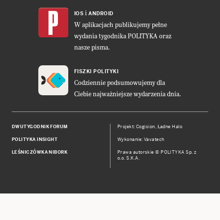
i
IOS
ANDROID
W aplikacjach publikujemy pełne
wydania tygodnika POLITYKA oraz
nasze pisma.
FISZKI POLITYKI
Codziennie podsumowujemy dla
Ciebie najważniejsze wydarzenia dnia.
DWUTYGODNIK FORUM
Projekt:
Cogision
,
Ładne Halo
POLITYKA INSIGHT
Wykonanie: Vavatech
LEŚNICZÓWKA NIBORK
Prawa autorskie © POLITYKA Sp. z
o.o. S.K.A.