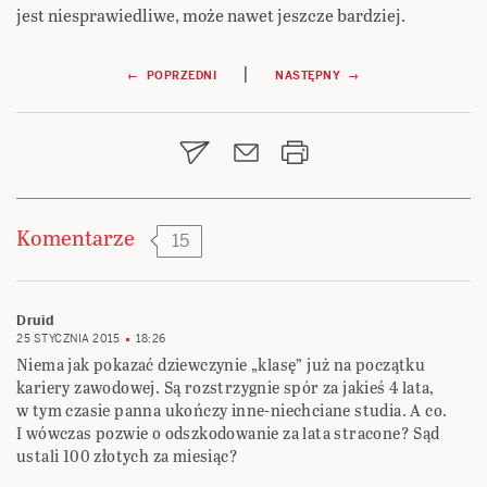
jest niesprawiedliwe, może nawet jeszcze bardziej.
Nawigacja
|
← POPRZEDNI
NASTĘPNY →
wpisu
Komentarze
15
Druid
25 STYCZNIA 2015
18:26
Niema jak pokazać dziewczynie „klasę” już na początku
kariery zawodowej. Są rozstrzygnie spór za jakieś 4 lata,
w tym czasie panna ukończy inne-niechciane studia. A co.
I wówczas pozwie o odszkodowanie za lata stracone? Sąd
ustali 100 złotych za miesiąc?