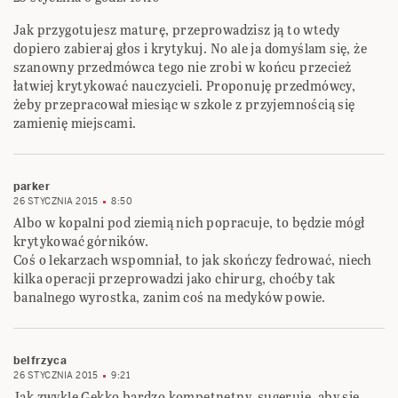
Jak przygotujesz maturę, przeprowadzisz ją to wtedy
dopiero zabieraj głos i krytykuj. No ale ja domyślam się, że
szanowny przedmówca tego nie zrobi w końcu przecież
łatwiej krytykować nauczycieli. Proponuję przedmówcy,
żeby przepracował miesiąc w szkole z przyjemnością się
zamienię miejscami.
parker
26 STYCZNIA 2015
8:50
Albo w kopalni pod ziemią nich popracuje, to będzie mógł
krytykować górników.
Coś o lekarzach wspomniał, to jak skończy fedrować, niech
kilka operacji przeprowadzi jako chirurg, choćby tak
banalnego wyrostka, zanim coś na medyków powie.
belfrzyca
26 STYCZNIA 2015
9:21
Jak zwykle Gekko bardzo kompetnetny, sugeruję, aby się