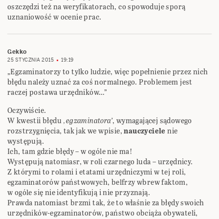
oszczędzi też na weryfikatorach, co spowoduje sporą
uznaniowość w ocenie prac.
Gekko
25 STYCZNIA 2015
19:19
„Egzaminatorzy to tylko ludzie, więc popełnienie przez nich
błędu należy uznać za coś normalnego. Problemem jest
raczej postawa urzędników…”
Oczywiście.
W kwestii błędu
‚egzaminatora’
, wymagającej sądowego
rozstrzygnięcia, tak jak we wpisie,
nauczyciele
nie
występują.
Ich, tam gdzie błędy – w ogóle nie ma!
Występują natomiasr, w roli czarnego luda – urzędnicy.
Z którymi to rolami i etatami urzędniczymi w tej roli,
egzaminatorów państwowych, belfrzy wbrew faktom,
w ogóle się nie identyfikują i nie przyznają.
Prawda natomiast brzmi tak, że to właśnie za błędy swoich
urzędników-egzaminatorów, państwo obciąża obywateli,