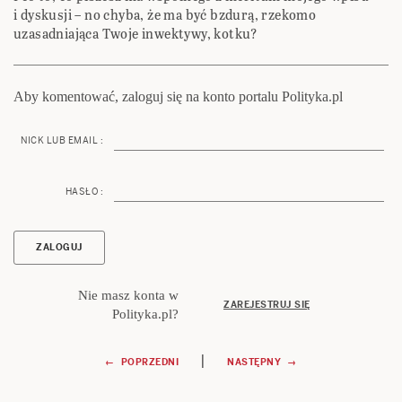
i dyskusji – no chyba, że ma być bzdurą, rzekomo
uzasadniająca Twoje inwektywy, kotku?
Aby komentować, zaloguj się na konto portalu Polityka.pl
NICK LUB EMAIL :
HASŁO :
Nie masz konta w
ZAREJESTRUJ SIĘ
Polityka.pl?
Nawigacja
|
← POPRZEDNI
NASTĘPNY →