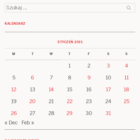
wpisu
Szukaj:
KALENDARZ
STYCZEŃ 2015
M
T
W
T
F
S
S
1
2
3
4
5
6
7
8
9
10
11
12
13
14
15
16
17
18
19
20
21
22
23
24
25
26
27
28
29
30
31
« Dec
Feb »