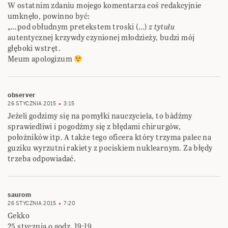
W ostatnim zdaniu mojego komentarza coś redakcyjnie
umknęło, powinno być:
„…pod obłudnym pretekstem troski (…)
z tytułu
autentycznej krzywdy czynionej młodzieży, budzi mój
głęboki wstręt.
Meum apologizum
observer
26 STYCZNIA 2015
3:15
Jeżeli godzimy się na pomyłki nauczyciela, to bàdźmy
sprawiedliwi i pogodźmy się z błędami chirurgów,
położników itp. A także tego oficera który trzyma palec na
guziku wyrzutni rakiety z pociskiem nuklearnym. Za błędy
trzeba odpowiadać.
saurom
26 STYCZNIA 2015
7:20
Gekko
25 stycznia o godz. 19:19