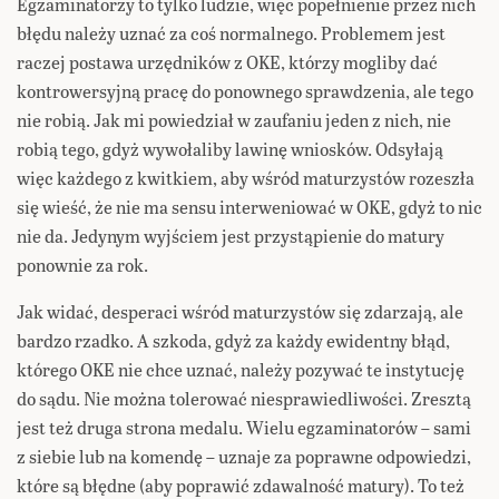
Egzaminatorzy to tylko ludzie, więc popełnienie przez nich
błędu należy uznać za coś normalnego. Problemem jest
raczej postawa urzędników z OKE, którzy mogliby dać
kontrowersyjną pracę do ponownego sprawdzenia, ale tego
nie robią. Jak mi powiedział w zaufaniu jeden z nich, nie
robią tego, gdyż wywołaliby lawinę wniosków. Odsyłają
więc każdego z kwitkiem, aby wśród maturzystów rozeszła
się wieść, że nie ma sensu interweniować w OKE, gdyż to nic
nie da. Jedynym wyjściem jest przystąpienie do matury
ponownie za rok.
Jak widać, desperaci wśród maturzystów się zdarzają, ale
bardzo rzadko. A szkoda, gdyż za każdy ewidentny błąd,
którego OKE nie chce uznać, należy pozywać te instytucję
do sądu. Nie można tolerować niesprawiedliwości. Zresztą
jest też druga strona medalu. Wielu egzaminatorów – sami
z siebie lub na komendę – uznaje za poprawne odpowiedzi,
które są błędne (aby poprawić zdawalność matury). To też