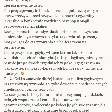
mataczą i psują.
Cierpią niewinne dzieci.
Ten propagowany belferskim trudem publicystycznym
obraz rzeczywistości przywodzi na powrót egzaminy
lekarskie, a konkretnie rozdział o psychopatologii
osobowości schizoidalnej.
Lecz przecież to nie indywidualna choroba, ale wyuczona
społecznie i systemowo taktyka, takie właśnie persony
motywująca do etatyzowania się belferstwem na
publicznym.
Jedno przyznaję – gdyby wtrącić karnie takie Gekko
w podobną otchłań infantylnej toksykologii organizacyjnej,
pewnie już po dwóch tygodniach w pokoju gogicznym na
jakąkolwiek samokrytykę, szarych komórek by już mu nie
starczyło
To, że Gekko znacznie dłużej badania stęchlizn gogicznych
kazamatów wytrzymało, to tylko dowodzi niepedagogicznych
i nieludzkich genów tego gada.
Na szczęście, belfrzy to humaniści i trzymają się ludzkich,
pełnych współczucia i empatii postaw wobec …
egzaminatorów, społecznie poświęcających swe zdrowie dla
dobra dzieci i edukacji, słusznie broniąc ich przed