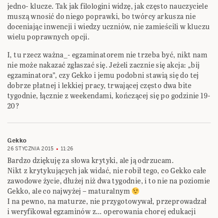
jedno- klucze. Tak jak filologini widzę, jak często nauczyciele
muszą wnosić do niego poprawki, bo twórcy arkusza nie
doceniając inwencji i wiedzy uczniów, nie zamieścili w kluczu
wielu poprawnych opcji.
I, tu rzecz ważna_- egzaminatorem nie trzeba być, nikt nam
nie może nakazać zgłaszać się. Jeżeli zacznie się akcja: „bij
egzaminatora”, czy Gekko i jemu podobni stawią się do tej
dobrze płatnej i lekkiej pracy, trwającej często dwa bite
tygodnie, łącznie z weekendami, kończącej się po godzinie 19-
20?
Gekko
26 STYCZNIA 2015
11:26
Bardzo dziękuję za słowa krytyki, ale ją odrzucam.
Nikt z krytykujących jak widać, nie robił tego, co Gekko całe
zawodowe życie, dłużej niż dwa tygodnie, i to nie na poziomie
Gekko, ale co najwyżej – maturalnym
I na pewno, na maturze, nie przygotowywał, przeprowadzał
i weryfikował egzaminów z… operowania chorej edukacji