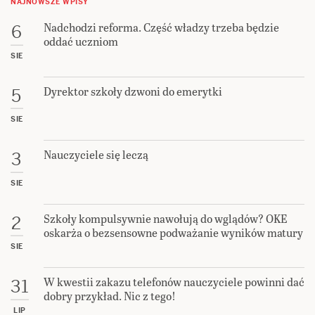
NAJNOWSZE WPISY
Nadchodzi reforma. Część władzy trzeba będzie
6
oddać uczniom
SIE
Dyrektor szkoły dzwoni do emerytki
5
SIE
Nauczyciele się leczą
3
SIE
Szkoły kompulsywnie nawołują do wglądów? OKE
2
oskarża o bezsensowne podważanie wyników matury
SIE
W kwestii zakazu telefonów nauczyciele powinni dać
31
dobry przykład. Nic z tego!
LIP