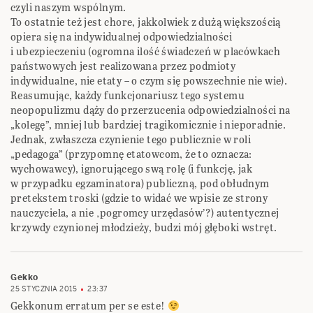
czyli naszym wspólnym.
To ostatnie też jest chore, jakkolwiek z dużą większością
opiera się na indywidualnej odpowiedzialności
i ubezpieczeniu (ogromna ilość świadczeń w placówkach
państwowych jest realizowana przez podmioty
indywidualne, nie etaty – o czym się powszechnie nie wie).
Reasumując, każdy funkcjonariusz tego systemu
neopopulizmu dąży do przerzucenia odpowiedzialności na
„kolegę”, mniej lub bardziej tragikomicznie i nieporadnie.
Jednak, zwłaszcza czynienie tego publicznie w roli
„pedagoga” (przypomnę etatowcom, że to oznacza:
wychowawcy), ignorującego swą rolę (i funkcję, jak
w przypadku egzaminatora) publiczną, pod obłudnym
pretekstem troski (gdzie to widać we wpisie ze strony
nauczyciela, a nie ‚pogromcy urzędasów’?) autentycznej
krzywdy czynionej młodzieży, budzi mój głęboki wstręt.
Gekko
25 STYCZNIA 2015
23:37
Gekkonum erratum per se este!