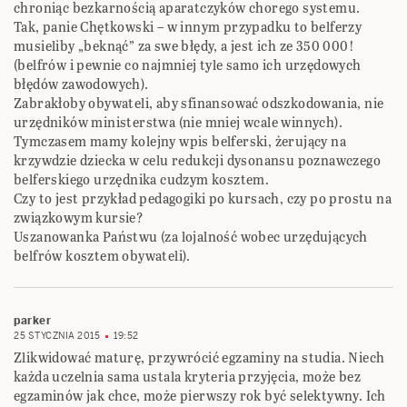
chroniąc bezkarnością aparatczyków chorego systemu.
Tak, panie Chętkowski – w innym przypadku to belferzy
musieliby „beknąć” za swe błędy, a jest ich ze 350 000!
(belfrów i pewnie co najmniej tyle samo ich urzędowych
błędów zawodowych).
Zabrakłoby obywateli, aby sfinansować odszkodowania, nie
urzędników ministerstwa (nie mniej wcale winnych).
Tymczasem mamy kolejny wpis belferski, żerujący na
krzywdzie dziecka w celu redukcji dysonansu poznawczego
belferskiego urzędnika cudzym kosztem.
Czy to jest przykład pedagogiki po kursach, czy po prostu na
związkowym kursie?
Uszanowanka Państwu (za lojalność wobec urzędujących
belfrów kosztem obywateli).
parker
25 STYCZNIA 2015
19:52
Zlikwidować maturę, przywrócić egzaminy na studia. Niech
każda uczelnia sama ustala kryteria przyjęcia, może bez
egzaminów jak chce, może pierwszy rok być selektywny. Ich