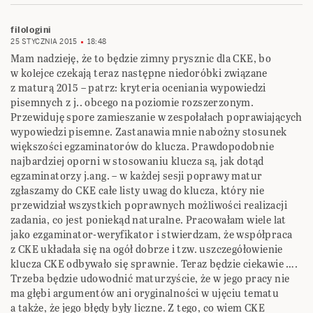
filologini
25 STYCZNIA 2015
18:48
Mam nadzieję, że to będzie zimny prysznic dla CKE, bo
w kolejce czekają teraz następne niedoróbki związane
z maturą 2015 – patrz: kryteria oceniania wypowiedzi
pisemnych z j.. obcego na poziomie rozszerzonym.
Przewiduję spore zamieszanie w zespołałach poprawiających
wypowiedzi pisemne. Zastanawia mnie nabożny stosunek
większości egzaminatorów do klucza. Prawdopodobnie
najbardziej oporni w stosowaniu klucza są, jak dotąd
egzaminatorzy j.ang. – w każdej sesji poprawy matur
zgłaszamy do CKE całe listy uwag do klucza, który nie
przewidział wszystkich poprawnych możliwości realizacji
zadania, co jest poniekąd naturalne. Pracowałam wiele lat
jako ezgaminator-weryfikator i stwierdzam, że współpraca
z CKE układała się na ogół dobrze i tzw. uszczegółowienie
klucza CKE odbywało się sprawnie. Teraz będzie ciekawie ….
Trzeba będzie udowodnić maturzyście, że w jego pracy nie
ma głębi argumentów ani oryginalności w ujęciu tematu
a także, że jego błędy były liczne. Z tego, co wiem CKE