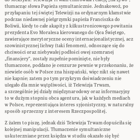
tłumacząc słowa Papieża symultanicznie. Jednakowoż, po
przyłapaniu tej świętej Telewizji na ordynarnym kłamstwie
podczas niedawnej pielgrzymki papieża Franciszka do
Boliwii, kiedy to całe akapity z kilkustronicowego powitania
prezydenta Evo Moralesa kierowanego do Ojca Świętego,
zawierające merytoryczne oceny internacjonalistycznej, acz
szowinistycznej lichwy (taki fenomen), odnoszące się do
chciwości oraz niebywałej podłości owej szemranej
„finansjery”, zostały zupełnie pominięte, nie były
tłumaczone, poddano je cenzurze pewnie w przekonaniu, że
niewiele osób w Polsce zna hiszpański, więc nikt się nawet
nie kapnie; zatem po tym przykrym doświadczeniu nie
ulegało dla mnie wątpliwości, iż Telewizja Trwam,
a szczególnie jej działy międzynarodowy oraz informacyjny
to w dużym stopniu obca agentura, jak w każdych mediach
w Polsce, reprezentująca interes syjonistyczny, w naturalny
sposób sprzeczny z interesem Rzeczpospolitej.
Z żalem to piszę, jednak dziś Telewizja Trwam dopuściła się
kolejnej manipulacji. Tłumaczenie symultaniczne
uskuteczniane przez księdza w studiu okazało się być