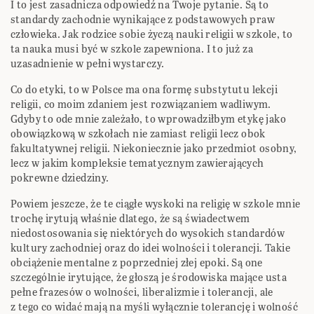
I to jest zasadnicza odpowiedź na Twoje pytanie. Są to
standardy zachodnie wynikające z podstawowych praw
człowieka. Jak rodzice sobie życzą nauki religii w szkole, to
ta nauka musi być w szkole zapewniona. I to już za
uzasadnienie w pełni wystarczy.
Co do etyki, to w Polsce ma ona formę substytutu lekcji
religii, co moim zdaniem jest rozwiązaniem wadliwym.
Gdyby to ode mnie zależało, to wprowadziłbym etykę jako
obowiązkową w szkołach nie zamiast religii lecz obok
fakultatywnej religii. Niekoniecznie jako przedmiot osobny,
lecz w jakim kompleksie tematycznym zawierających
pokrewne dziedziny.
Powiem jeszcze, że te ciągłe wyskoki na religię w szkole mnie
trochę irytują właśnie dlatego, że są świadectwem
niedostosowania się niektórych do wysokich standardów
kultury zachodniej oraz do idei wolności i tolerancji. Takie
obciążenie mentalne z poprzedniej złej epoki. Są one
szczególnie irytujące, że głoszą je środowiska mające usta
pełne frazesów o wolności, liberalizmie i tolerancji, ale
z tego co widać mają na myśli wyłącznie tolerancję i wolność