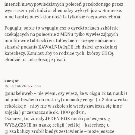
intencji niewypowiedzianych poleceń przełożonego przez
wystraszonych ludzi archeolodzy wykryli już w Sumerze.
A od tamtej pory skłonność ta tylko się rozpowszechnia.
Pogugluj sobie to wyguglujesz o dyrektorkach szkół nie
czekających na polecenie z MENu tylko wywieszających
modlitewne tabliczki w stołówkach i każące rodzicom
składać podania ZAWALNIAJĄCE ich dzieci ze szkolnej
katechezy. Zamiast aby to rodzice tych, którzy CHCĄ
chodzić na katechezę je pisali.
kaesjot
15 LUTEGO 2016
7:33
@snakeinweb – nie wiem, czy wiesz, że w ciągu 12 lat nauki (
od podstawówki do matury) na naukę religii ( + 3 dni w roku
rekolekcje – niby nie w szkole ale wtedy zawiesza się inne
zajęcia ) przeznacza sie ok. 1100 godzin.
Oznacza, to, że cały JEDEN ROK nauki poświęca się
WYŁĄCZNIE na naukę religii ( ściślej – katechezę ).
@ zza kałuzy zrobił kiedyś zestawienie – może jeszcze