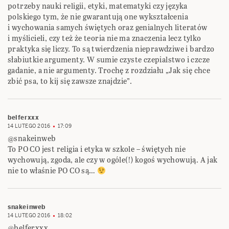
potrzeby nauki religii, etyki, matematyki czy języka
polskiego tym, że nie gwarantują one wykształcenia
i wychowania samych świętych oraz genialnych literatów
i myślicieli, czy też że teoria nie ma znaczenia lecz tylko
praktyka się liczy. To są twierdzenia nieprawdziwe i bardzo
słabiutkie argumenty. W sumie czyste czepialstwo i czcze
gadanie, a nie argumenty. Trochę z rozdziału „Jak się chce
zbić psa, to kij się zawsze znajdzie”.
belferxxx
14 LUTEGO 2016
17:09
@snakeinweb
To PO CO jest religia i etyka w szkole – świętych nie
wychowują, zgoda, ale czy w ogóle(!) kogoś wychowują. A jak
nie to właśnie PO CO są…
snakeinweb
14 LUTEGO 2016
18:02
@belferxxx