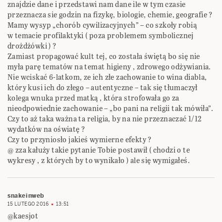
znajdzie dane i przedstawi nam dane ile w tym czasie
przeznacza sie godzin na fizykę, biologie, chemie, geografie ?
Mamy wysyp „chorób cywilizacyjnych” – co szkoły robią
w temacie profilaktyki ( poza problemem symbolicznej
drożdżówki ) ?
Zamiast propagować kult tej, co została świętą bo się nie
myła parę tematów na temat higieny , zdrowego odżywiania.
Nie wciskać 6-latkom, ze ich złe zachowanie to wina diabla,
który kusi ich do złego – autentyczne – tak się tłumaczył
kolega wnuka przed matką , która strofowała go za
nieodpowiednie zachowanie – „bo pani na religii tak mówiła”.
Czy to aż taka ważna ta religia, by na nie przeznaczać 1/12
wydatków na oświatę ?
Czy to przyniosło jakieś wymierne efekty ?
@ zza kałuży takie pytanie Tobie postawił ( chodzi o te
wykresy , z których by to wynikało ) ale się wymigałeś.
snakeinweb
15 LUTEGO 2016
13:51
@kaesjot