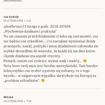
zachodnim.
zza kałuży
14 LUTEGO 2016
1:12
@belferxxx 13 lutego o godz. 22:36 247404
„Wychowuje działanie i praktyka”
No ale czasami przed działaniem trzeba się zastanowić, czy
nie będzie one szkodliwe… i tu zacząłem wymieniać działy
przemysłu, nauki, polityki i innej działalności człowieka ale
szybko doszedłem do wniosku, że każdy kij ma dwa końce
i każde działanie ma aspekt etyczny.
Pomyśl, zanim coś zrobisz, wyważ zady i walety…
Nota bene twój wpis jest bardzo amerykański. Tam bardzo
lubią szybko coś zrobić a potem się zobaczy, co z tego
wyszło… w najgorszym wypadku skrytykuje się Europę za
„problem uchodźców”.
Witold
14 LUTEGO 2016
7:16