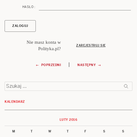
HASŁO :
Nie masz konta w
ZAREJESTRUJ SIĘ
Polityka.pl?
Nawigacja
|
← POPRZEDNI
NASTĘPNY →
wpisu
Szukaj:
KALENDARZ
LUTY 2016
M
T
W
T
F
S
S