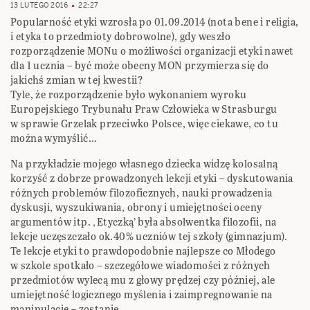
13 LUTEGO 2016
22:27
Popularność etyki wzrosła po 01.09.2014 (nota bene i religia,
i etyka to przedmioty dobrowolne), gdy weszło
rozporządzenie MONu o możliwości organizacji etyki nawet
dla 1 ucznia – być może obecny MON przymierza się do
jakichś zmian w tej kwestii?
Tyle, że rozporządzenie było wykonaniem wyroku
Europejskiego Trybunału Praw Człowieka w Strasburgu
w sprawie Grzelak przeciwko Polsce, więc ciekawe, co tu
można wymyślić…
Na przykładzie mojego własnego dziecka widzę kolosalną
korzyść z dobrze prowadzonych lekcji etyki – dyskutowania
różnych problemów filozoficznych, nauki prowadzenia
dyskusji, wyszukiwania, obrony i umiejętności oceny
argumentów itp. ‚Etyczką’ była absolwentka filozofii, na
lekcje uczęszczało ok.40% uczniów tej szkoły (gimnazjum).
Te lekcje etyki to prawdopodobnie najlepsze co Młodego
w szkole spotkało – szczegółowe wiadomości z różnych
przedmiotów wylecą mu z głowy prędzej czy później, ale
umiejętność logicznego myślenia i zaimpregnowanie na
manipulację – zostanie.