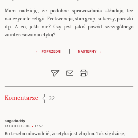
Mam nadzieję, że podobne sprawozdania składają też
nauczyciele religii. Frekwencja, stan grup, sukcesy, porażki
itp. A co, jeśli nie? Czy jest jakiś powód szczególnego
zainteresowania etyką?
Nawigacja
|
← POPRZEDNI
NASTĘPNY →
wpisu
Komentarze
32
sugadaddy
13 LUTEGO 2016
17:57
Bo trzeba udowodnić, że etyka jest zbędna. Tak się dzieje,