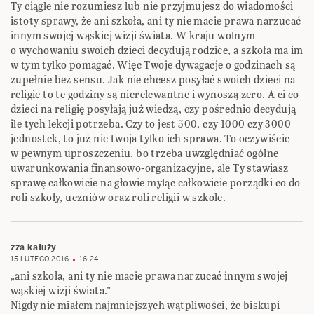
Ty ciągle nie rozumiesz lub nie przyjmujesz do wiadomości
istoty sprawy, że ani szkoła, ani ty nie macie prawa narzucać
innym swojej wąskiej wizji świata. W kraju wolnym
o wychowaniu swoich dzieci decydują rodzice, a szkoła ma im
w tym tylko pomagać. Więc Twoje dywagacje o godzinach są
zupełnie bez sensu. Jak nie chcesz posyłać swoich dzieci na
religie to te godziny są nierelewantne i wynoszą zero. A ci co
dzieci na religię posyłają już wiedzą, czy pośrednio decydują
ile tych lekcji potrzeba. Czy to jest 500, czy 1000 czy 3000
jednostek, to już nie twoja tylko ich sprawa. To oczywiście
w pewnym uproszczeniu, bo trzeba uwzględniać ogólne
uwarunkowania finansowo-organizacyjne, ale Ty stawiasz
sprawę całkowicie na głowie myląc całkowicie porządki co do
roli szkoły, uczniów oraz roli religii w szkole.
zza kałuży
15 LUTEGO 2016
16:24
„ani szkoła, ani ty nie macie prawa narzucać innym swojej
wąskiej wizji świata.”
Nigdy nie miałem najmniejszych wątpliwości, że biskupi