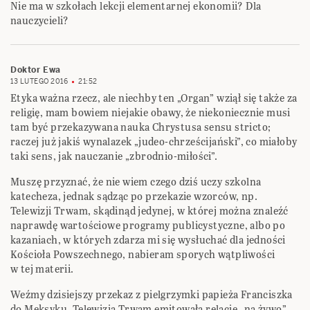
Nie ma w szkołach lekcji elementarnej ekonomii? Dla
nauczycieli?
Doktor Ewa
13 LUTEGO 2016
21:52
Etyka ważna rzecz, ale niechby ten „Organ” wziął się także za
religię, mam bowiem niejakie obawy, że niekoniecznie musi
tam być przekazywana nauka Chrystusa sensu stricto;
raczej już jakiś wynalazek „judeo-chrześcijański”, co miałoby
taki sens, jak nauczanie „zbrodnio-miłości”.
Muszę przyznać, że nie wiem czego dziś uczy szkolna
katecheza, jednak sądząc po przekazie wzorców, np.
Telewizji Trwam, skądinąd jedynej, w której można znaleźć
naprawdę wartościowe programy publicystyczne, albo po
kazaniach, w których zdarza mi się wysłuchać dla jedności
Kościoła Powszechnego, nabieram sporych wątpliwości
w tej materii.
Weźmy dzisiejszy przekaz z pielgrzymki papieża Franciszka
do Meksyku. Telewizja Trwam emitowała relację „na żywo”,