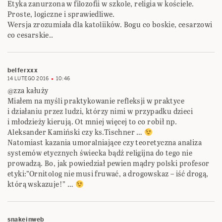
Etyka zanurzona w filozofii w szkole, religia w kościele.
Proste, logiczne i sprawiedliwe.
Wersja zrozumiała dla katoliików. Bogu co boskie, cesarzowi
co cesarskie..
belferxxx
14 LUTEGO 2016
10:46
@zza kałuży
Miałem na myśli praktykowanie refleksji w praktyce
i działaniu przez ludzi, którzy nimi w przypadku dzieci
i młodzieży kierują. Ot mniej więcej to co robił np.
Aleksander Kamiński czy ks.Tischner …
Natomiast kazania umoralniające czy teoretyczna analiza
systemów etycznych świecka bądź religijna do tego nie
prowadzą. Bo, jak powiedział pewien mądry polski profesor
etyki:”Ornitolog nie musi fruwać, a drogowskaz – iść drogą,
którą wskazuje!” …
snakeinweb