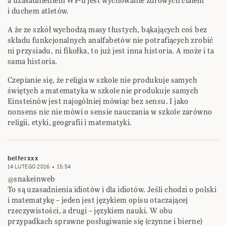
a uzasadnieniem WF-u jest wychowanie zdrowych ciałem
i duchem atletów.
A że ze szkół wychodzą masy tłustych, bąkających coś bez
składu funkcjonalnych analfabetów nie potrafiących zrobić
ni przysiadu, ni fikołka, to już jest inna historia. A może i ta
sama historia.
Czepianie się, że religia w szkole nie produkuje samych
świętych a matematyka w szkole nie produkuje samych
Einsteinów jest najogólniej mówiąc bez sensu. I jako
nonsens nic nie mówi o sensie nauczania w szkole zarówno
religii, etyki, geografii i matematyki.
belferxxx
14 LUTEGO 2016
15:54
@snakeinweb
To są uzasadnienia idiotów i dla idiotów. Jeśli chodzi o polski
i matematykę – jeden jest językiem opisu otaczającej
rzeczywistości, a drugi – językiem nauki. W obu
przypadkach sprawne posługiwanie się (czynne i bierne)