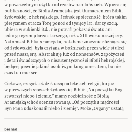
w powszechnym użytku od czasów babilońskich. Wpiera się
publiczności, że Biblia Aramejska jest tłumaczeniem Biblii
żydowskiej, z hebrajskiego. Jednak społeczność, która takim
pietyzmem otacza Torę ponoć od tysięcy lat, darzy czcią,
ubiera w sukienki itd., nie potrafi pokazać światu ani
jednego egzemplarza starszego, niż z XIII wieku naszej ery.
Natomiast Biblia Aramejska, notabene znacznie różniąca się
od żydowskiej, była czytana w bożnicach przez wiele stuleci
przed naszą erą. Abstrahuję już od nonsensów, zapożyczeń
i detali świadczących o nieautentyczności Biblii hebrajskiej,
będącej pewnie jakimś osobliwym konglomeratem, bo nie
czas tu i miejsce.
Ciekawe, czegoż też dziś uczą na lekcjach religii, bo już
w pierwszych słowach żydowskiej Biblii: „Na początku Bóg
stworzył niebo i ziemię.” mamy rozbieżność z Biblią
Aramejską (choć ocenzurowaną): „Od początku mądrości
Syn Pana udoskonalił niebo i ziemię”. Może „Organy” ustalą.
bernad