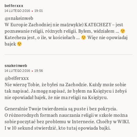
belferxxx
14 LUTEGO 2016
19:01
@snakeinweb
W Europie Zachodniej nie ma(zwykle) KATECHEZY – jest
poznawanie religii, różnych religii. Byłem, widziałem …
Katecheza jest, o ile, w kościołach …
Więc nie opowiadaj
bajek
snakeinweb
14 LUTEGO 2016
19:56
@belferxxx
Nie wierzę Tobie, że byłeś na Zachodzie. Każdy może sobie
tak napisać. Ja mogę napisać, że byłem na Księżycu i żebyś
nie opowiadał bajek, że nie ma religii na Księżycu.
Generalnie Twoje twierdzenia są puste i bez pokrycia.
O różnorodnych formach nauczania religii w szkole można
sobie poczytać bez problemu w Internecie. Choćby w WIKI.
I w 10 sekund stwierdzić, kto tutaj opowiada bajki.