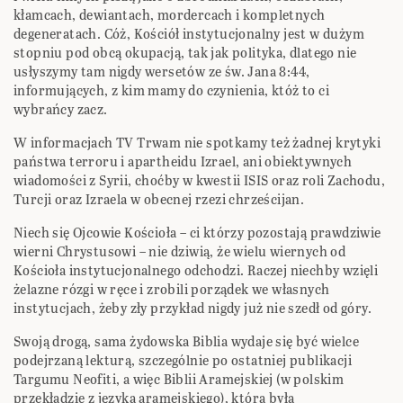
kłamcach, dewiantach, mordercach i kompletnych
degeneratach. Cóż, Kościół instytucjonalny jest w dużym
stopniu pod obcą okupacją, tak jak polityka, dlatego nie
usłyszymy tam nigdy wersetów ze św. Jana 8:44,
informujących, z kim mamy do czynienia, któż to ci
wybrańcy zacz.
W informacjach TV Trwam nie spotkamy też żadnej krytyki
państwa terroru i apartheidu Izrael, ani obiektywnych
wiadomości z Syrii, choćby w kwestii ISIS oraz roli Zachodu,
Turcji oraz Izraela w obecnej rzezi chrześcijan.
Niech się Ojcowie Kościoła – ci którzy pozostają prawdziwie
wierni Chrystusowi – nie dziwią, że wielu wiernych od
Kościoła instytucjonalnego odchodzi. Raczej niechby wzięli
żelazne rózgi w ręce i zrobili porządek we własnych
instytucjach, żeby zły przykład nigdy już nie szedł od góry.
Swoją drogą, sama żydowska Biblia wydaje się być wielce
podejrzaną lekturą, szczególnie po ostatniej publikacji
Targumu Neofiti, a więc Biblii Aramejskiej (w polskim
przekładzie z języka aramejskiego), która była