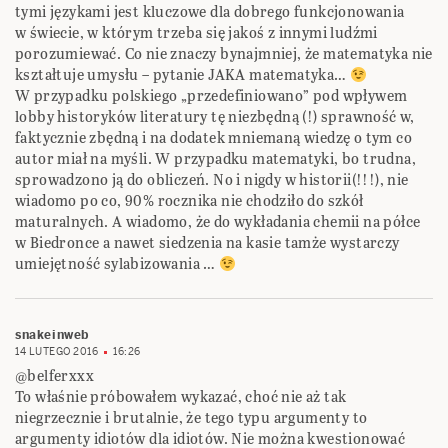
tymi językami jest kluczowe dla dobrego funkcjonowania
w świecie, w którym trzeba się jakoś z innymi ludźmi
porozumiewać. Co nie znaczy bynajmniej, że matematyka nie
kształtuje umysłu – pytanie JAKA matematyka…
W przypadku polskiego „przedefiniowano” pod wpływem
lobby historyków literatury tę niezbędną (!) sprawność w,
faktycznie zbędną i na dodatek mniemaną wiedzę o tym co
autor miał na myśli. W przypadku matematyki, bo trudna,
sprowadzono ją do obliczeń. No i nigdy w historii(!!!), nie
wiadomo po co, 90% rocznika nie chodziło do szkół
maturalnych. A wiadomo, że do wykładania chemii na półce
w Biedronce a nawet siedzenia na kasie tamże wystarczy
umiejętność sylabizowania …
snakeinweb
14 LUTEGO 2016
16:26
@belferxxx
To właśnie próbowałem wykazać, choć nie aż tak
niegrzecznie i brutalnie, że tego typu argumenty to
argumenty idiotów dla idiotów. Nie można kwestionować