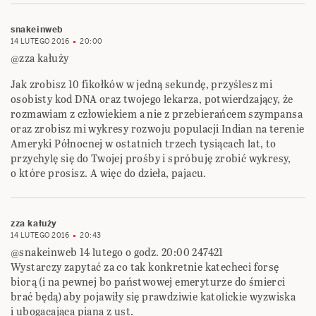
snakeinweb
14 LUTEGO 2016
20:00
@zza kałuży
Jak zrobisz 10 fikołków w jedną sekundę, przyślesz mi
osobisty kod DNA oraz twojego lekarza, potwierdzający, że
rozmawiam z człowiekiem a nie z przebierańcem szympansa
oraz zrobisz mi wykresy rozwoju populacji Indian na terenie
Ameryki Północnej w ostatnich trzech tysiącach lat, to
przychylę się do Twojej prośby i spróbuję zrobić wykresy,
o które prosisz. A więc do dzieła, pajacu.
zza kałuży
14 LUTEGO 2016
20:43
@snakeinweb 14 lutego o godz. 20:00 247421
Wystarczy zapytać za co tak konkretnie katecheci forsę
biorą (i na pewnej bo państwowej emeryturze do śmierci
brać będą) aby pojawiły się prawdziwie katolickie wyzwiska
i ubogacająca piana z ust.