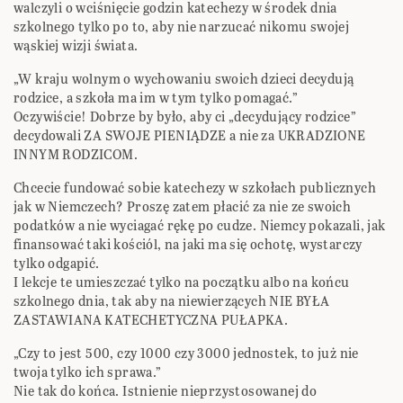
walczyli o wciśnięcie godzin katechezy w środek dnia
szkolnego tylko po to, aby nie narzucać nikomu swojej
wąskiej wizji świata.
„W kraju wolnym o wychowaniu swoich dzieci decydują
rodzice, a szkoła ma im w tym tylko pomagać.”
Oczywiście! Dobrze by było, aby ci „decydujący rodzice”
decydowali ZA SWOJE PIENIĄDZE a nie za UKRADZIONE
INNYM RODZICOM.
Chcecie fundować sobie katechezy w szkołach publicznych
jak w Niemczech? Proszę zatem płacić za nie ze swoich
podatków a nie wyciagać rękę po cudze. Niemcy pokazali, jak
finansować taki kościól, na jaki ma się ochotę, wystarczy
tylko odgapić.
I lekcje te umieszczać tylko na początku albo na końcu
szkolnego dnia, tak aby na niewierzących NIE BYŁA
ZASTAWIANA KATECHETYCZNA PUŁAPKA.
„Czy to jest 500, czy 1000 czy 3000 jednostek, to już nie
twoja tylko ich sprawa.”
Nie tak do końca. Istnienie nieprzystosowanej do