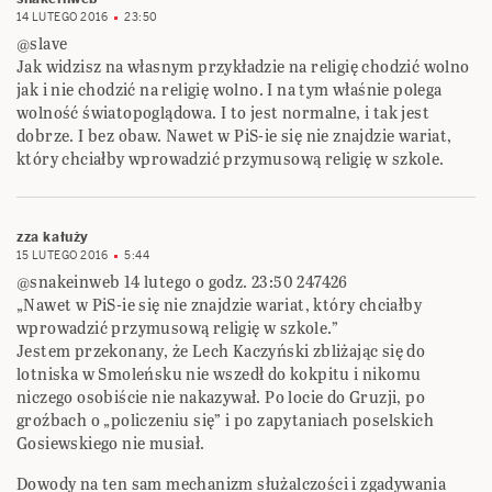
14 LUTEGO 2016
23:50
@slave
Jak widzisz na własnym przykładzie na religię chodzić wolno
jak i nie chodzić na religię wolno. I na tym właśnie polega
wolność światopoglądowa. I to jest normalne, i tak jest
dobrze. I bez obaw. Nawet w PiS-ie się nie znajdzie wariat,
który chciałby wprowadzić przymusową religię w szkole.
zza kałuży
15 LUTEGO 2016
5:44
@snakeinweb 14 lutego o godz. 23:50 247426
„Nawet w PiS-ie się nie znajdzie wariat, który chciałby
wprowadzić przymusową religię w szkole.”
Jestem przekonany, że Lech Kaczyński zbliżając się do
lotniska w Smoleńsku nie wszedł do kokpitu i nikomu
niczego osobiście nie nakazywał. Po locie do Gruzji, po
groźbach o „policzeniu się” i po zapytaniach poselskich
Gosiewskiego nie musiał.
Dowody na ten sam mechanizm służalczości i zgadywania