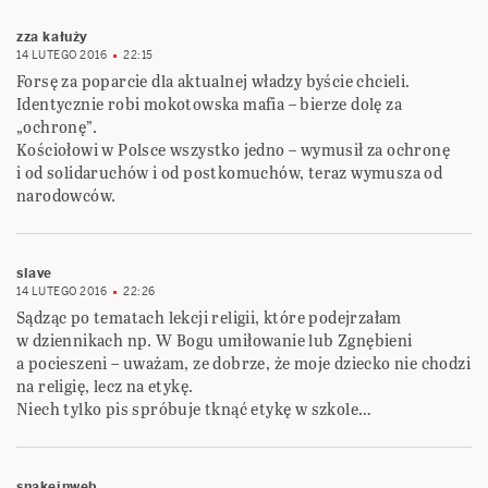
zza kałuży
14 LUTEGO 2016
22:15
Forsę za poparcie dla aktualnej władzy byście chcieli.
Identycznie robi mokotowska mafia – bierze dolę za
„ochronę”.
Kościołowi w Polsce wszystko jedno – wymusił za ochronę
i od solidaruchów i od postkomuchów, teraz wymusza od
narodowców.
slave
14 LUTEGO 2016
22:26
Sądząc po tematach lekcji religii, które podejrzałam
w dziennikach np. W Bogu umiłowanie lub Zgnębieni
a pocieszeni – uważam, ze dobrze, że moje dziecko nie chodzi
na religię, lecz na etykę.
Niech tylko pis spróbuje tknąć etykę w szkole…
snakeinweb