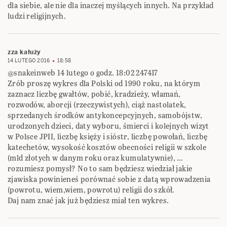
dla siebie, ale nie dla inaczej myślących innych. Na przykład
ludzi religijnych.
zza kałuży
14 LUTEGO 2016
18:58
@snakeinweb 14 lutego o godz. 18:02 247417
Zrób proszę wykres dla Polski od 1990 roku, na którym
zaznacz liczbę gwałtów, pobić, kradzieży, włamań,
rozwodów, aborcji (rzeczywistych), ciąż nastolatek,
sprzedanych środków antykoncepcyjnych, samobójstw,
urodzonych dzieci, daty wyboru, śmierci i kolejnych wizyt
w Polsce JPII, liczbę księży i sióstr, liczbę powołań, liczbę
katechetów, wysokość kosztów obecności religii w szkole
(mld złotych w danym roku oraz kumulatywnie), …
rozumiesz pomysł? No to sam będziesz wiedział jakie
zjawiska powinieneś porównać sobie z datą wprowadzenia
(powrotu, wiem,wiem, powrotu) religii do szkół.
Daj nam znać jak już będziesz miał ten wykres.