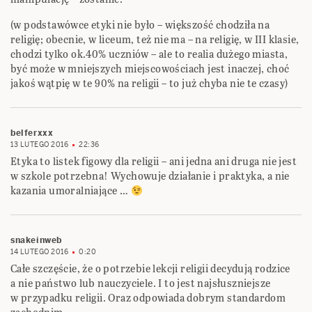
(w podstawówce etyki nie było – większość chodziła na
religię; obecnie, w liceum, też nie ma – na religię, w III klasie,
chodzi tylko ok.40% uczniów – ale to realia dużego miasta,
być może w mniejszych miejscowościach jest inaczej, choć
jakoś wątpię w te 90% na religii – to już chyba nie te czasy)
belferxxx
13 LUTEGO 2016
22:36
Etyka to listek figowy dla religii – ani jedna ani druga nie jest
w szkole potrzebna! Wychowuje działanie i praktyka, a nie
kazania umoralniające …
snakeinweb
14 LUTEGO 2016
0:20
Całe szczęście, że o potrzebie lekcji religii decydują rodzice
a nie państwo lub nauczyciele. I to jest najsłuszniejsze
w przypadku religii. Oraz odpowiada dobrym standardom