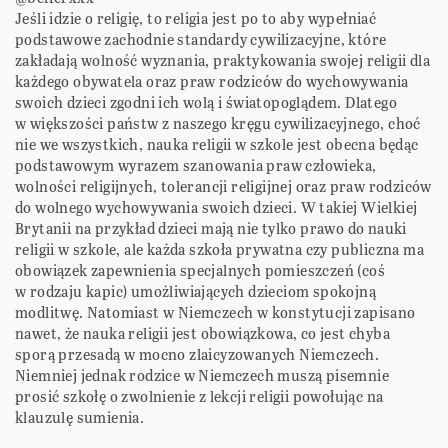
Jeśli idzie o religię, to religia jest po to aby wypełniać
podstawowe zachodnie standardy cywilizacyjne, które
zakładają wolność wyznania, praktykowania swojej religii dla
każdego obywatela oraz praw rodziców do wychowywania
swoich dzieci zgodni ich wolą i światopoglądem. Dlatego
w większości państw z naszego kręgu cywilizacyjnego, choć
nie we wszystkich, nauka religii w szkole jest obecna będąc
podstawowym wyrazem szanowania praw człowieka,
wolności religijnych, tolerancji religijnej oraz praw rodziców
do wolnego wychowywania swoich dzieci. W takiej Wielkiej
Brytanii na przykład dzieci mają nie tylko prawo do nauki
religii w szkole, ale każda szkoła prywatna czy publiczna ma
obowiązek zapewnienia specjalnych pomieszczeń (coś
w rodzaju kapic) umożliwiających dzieciom spokojną
modlitwę. Natomiast w Niemczech w konstytucji zapisano
nawet, że nauka religii jest obowiązkowa, co jest chyba
sporą przesadą w mocno zlaicyzowanych Niemczech.
Niemniej jednak rodzice w Niemczech muszą pisemnie
prosić szkołę o zwolnienie z lekcji religii powołując na
klauzulę sumienia.