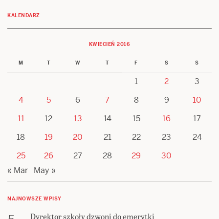
KALENDARZ
KWIECIEŃ 2016
M
T
W
T
F
S
S
1
2
3
4
5
6
7
8
9
10
11
12
13
14
15
16
17
18
19
20
21
22
23
24
25
26
27
28
29
30
« Mar
May »
NAJNOWSZE WPISY
Dyrektor szkoły dzwoni do emerytki