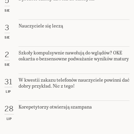
5
SIE
Nauczyciele się leczą
3
SIE
Szkoły kompulsywnie nawołują do wglądów? OKE
2
oskarża o bezsensowne podważanie wyników matury
SIE
W kwestii zakazu telefonów nauczyciele powinni dać
31
dobry przykład. Nic z tego!
LIP
Korepetytorzy otwierają szampana
28
LIP