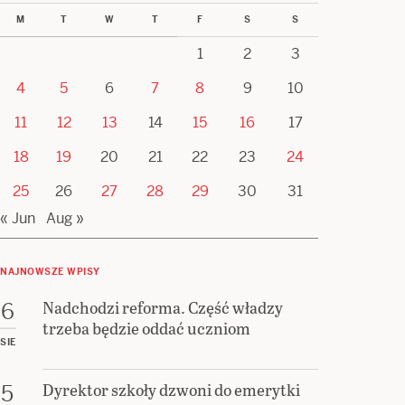
M
T
W
T
F
S
S
1
2
3
4
5
6
7
8
9
10
11
12
13
14
15
16
17
18
19
20
21
22
23
24
25
26
27
28
29
30
31
« Jun
Aug »
NAJNOWSZE WPISY
Nadchodzi reforma. Część władzy
6
trzeba będzie oddać uczniom
SIE
Dyrektor szkoły dzwoni do emerytki
5