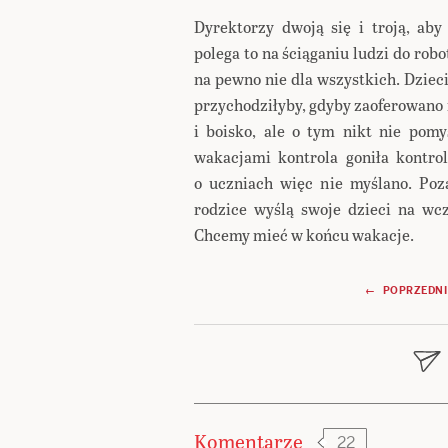
Dyrektorzy dwoją się i troją, aby
polega to na ściąganiu ludzi do robo
na pewno nie dla wszystkich. Dziec
przychodziłyby, gdyby zaoferowano i
i boisko, ale o tym nikt nie pomy
wakacjami kontrola goniła kontrol
o uczniach więc nie myślano. Poz
rodzice wyślą swoje dzieci na wc
Chcemy mieć w końcu wakacje.
Nawigacja
← POPRZEDNI
wpisu
Komentarze
22