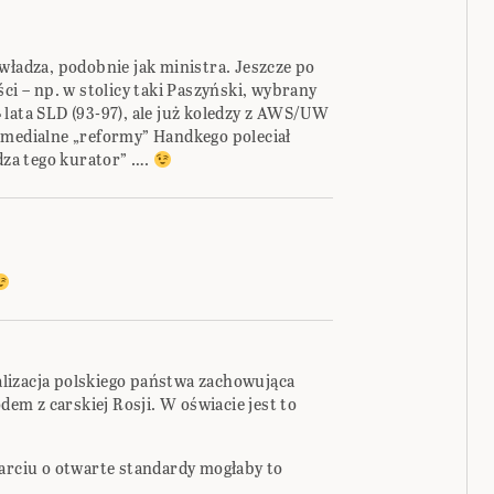
adza, podobnie jak ministra. Jeszcze po
ci – np. w stolicy taki Paszyński, wybrany
 lata SLD (93-97), ale już koledzy z AWS/UW
 medialne „reformy” Handkego poleciał
adza tego kurator” ….
lizacja polskiego państwa zachowująca
m z carskiej Rosji. W oświacie jest to
parciu o otwarte standardy mogłaby to