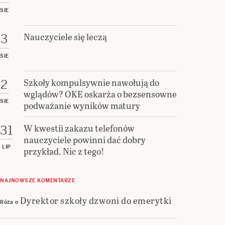
SIE
Nauczyciele się leczą
3
SIE
Szkoły kompulsywnie nawołują do
2
wglądów? OKE oskarża o bezsensowne
SIE
podważanie wyników matury
W kwestii zakazu telefonów
31
nauczyciele powinni dać dobry
LIP
przykład. Nic z tego!
NAJNOWSZE KOMENTARZE
Dyrektor szkoły dzwoni do emerytki
Róża
o