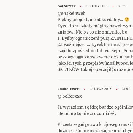
belferxxx
12 LIPCA 2016
18:35
@snakeinweb
Piękny projekt, ale absurdalny…
Dyrektora szkoły mógłby nawet wybi
aniołów. Nic by to nie zmieniło, bo
1. Byliby ograniczeni pulą ZAINT
2.I ważniejsze … Dyrektor musi prz
rząd bezpośrednio lub via Sejm, Senat
oraz wyciąga konsekwencje za niesu
jakości tych przepisów(możliwości 
SKUTKÓW takiej operacji!) oraz spo
snakeinweb
12 LIPCA 2016
18:57
@ belferxxx
Ja wyraziłem tę ideę bardzo ogólniko
ale mimo to nie zrozumiałeś.
Przestrzegać prawa krajowego musi k
dozorca. Co nie oznacza, że musi by