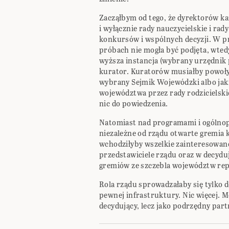
Zacząłbym od tego, że dyrektorów ka
i wyłącznie rady nauczycielskie i rady
konkursów i wspólnych decyzji. W pr
próbach nie mogła być podjęta, wted
wyższa instancja (wybrany urzędnik
kurator. Kuratorów musiałby powoły
wybrany Sejmik Wojewódzki albo jak
województwa przez rady rodzicielskie
nic do powiedzenia.
Natomiast nad programami i ogólno
niezależne od rządu otwarte gremia
wchodziłyby wszelkie zainteresowane
przedstawiciele rządu oraz w decydu
gremiów ze szczebla województw repr
Rola rządu sprowadzałaby się tylko d
pewnej infrastruktury. Nic więcej. M
decydujący, lecz jako podrzędny part