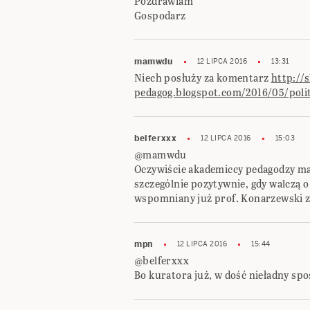
Pozdrawiam
Gospodarz
mamwdu
12 LIPCA 2016
13:31
Niech posłuży za komentarz
http://s
pedagog.blogspot.com/2016/05/polit
belferxxx
12 LIPCA 2016
15:03
@mamwdu
Oczywiście akademiccy pedagodzy maj
szczególnie pozytywnie, gdy walczą o
wspomniany już prof. Konarzewski z
mpn
12 LIPCA 2016
15:44
@belferxxx
Bo kuratora już, w dość nieładny spo