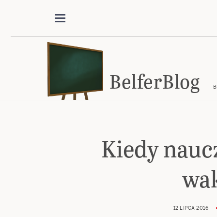
BelferBlog
B
Kiedy nauc
wak
12 LIPCA 2016