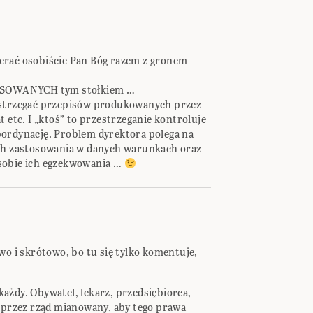
erać osobiście Pan Bóg razem z gronem
ERESOWANYCH tym stołkiem …
estrzegać przepisów produkowanych przez
 etc. I „ktoś” to przestrzeganie kontroluje
bordynację. Problem dyrektora polega na
ich zastosowania w danych warunkach oraz
sobie ich egzekwowania …
wo i skrótowo, bo tu się tylko komentuje,
ażdy. Obywatel, lekarz, przedsiębiorca,
ć przez rząd mianowany, aby tego prawa