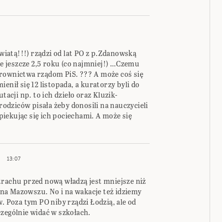
światą!!!) rządzi od lat PO z p.Zdanowską
ie jeszcze 2,5 roku (co najmniej!) …Czemu
rownictwa rządom PiS. ??? A może coś się
enił się 12 listopada, a kuratorzy byli do
tacji np. to ich dzieło oraz Kluzik-
 rodziców pisała żeby donosili na nauczycieli
opiekując się ich pociechami. A może się
13:07
trachu przed nową władzą jest mniejsze niż
na Mazowszu. No i na wakacje też idziemy
w. Poza tym PO niby rządzi Łodzią, ale od
zególnie widać w szkołach.