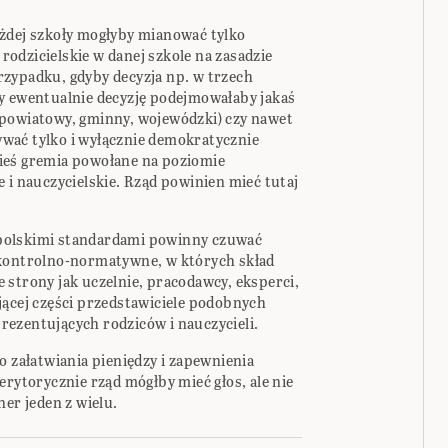
żdej szkoły mogłyby mianować tylko
 rodzicielskie w danej szkole na zasadzie
zypadku, gdyby decyzja np. w trzech
y ewentualnie decyzję podejmowałaby jakaś
 powiatowy, gminny, wojewódzki) czy nawet
wać tylko i wyłącznie demokratycznie
ieś gremia powołane na poziomie
 i nauczycielskie. Rząd powinien mieć tutaj
polskimi standardami powinny czuwać
 kontrolno-normatywne, w których skład
 strony jak uczelnie, pracodawcy, eksperci,
jącej części przedstawiciele podobnych
ezentujących rodziców i nauczycieli.
o załatwiania pieniędzy i zapewnienia
erytorycznie rząd mógłby mieć głos, ale nie
ner jeden z wielu.