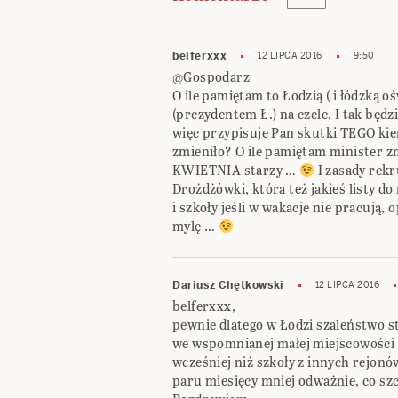
belferxxx
12 LIPCA 2016
9:50
@Gospodarz
O ile pamiętam to Łodzią ( i łódzką o
(prezydentem Ł.) na czele. I tak będz
więc przypisuje Pan skutki TEGO kie
zmieniło? O ile pamiętam minister zmi
KWIETNIA starzy …
I zasady rekru
Drożdżówki, która też jakieś listy do
i szkoły jeśli w wakacje nie pracują, 
mylę …
Dariusz Chętkowski
12 LIPCA 2016
belferxxx,
pewnie dlatego w Łodzi szaleństwo s
we wspomnianej małej miejscowości 
wcześniej niż szkoły z innych rejonó
paru miesięcy mniej odważnie, co szc