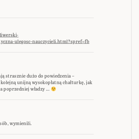
liwerski-
yczna-ulegosc-nauczycieli.html?spref=fb
ą strasznie dużo do powiedzenia –
 kolejną unijną wysokopłatną chałturkę, jak
a poprzedniej władzy …
sób, wymienili.