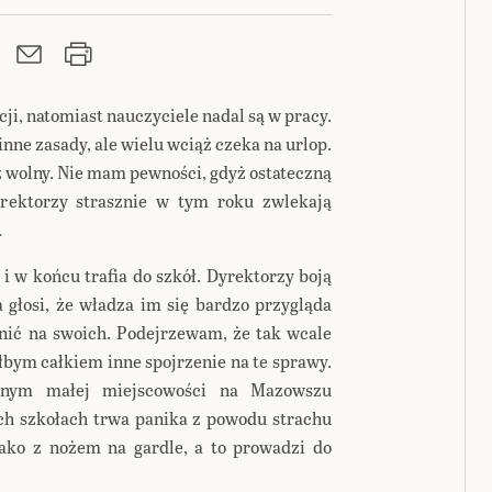
ji, natomiast nauczyciele nadal są w pracy.
inne zasady, ale wielu wciąż czeka na urlop.
ż wolny. Nie mam pewności, gdyż ostateczną
yrektorzy strasznie w tym roku zwlekają
.
i w końcu trafia do szkół. Dyrektorzy boją
a głosi, że władza im się bardzo przygląda
enić na swoich. Podejrzewam, że tak wcale
ałbym całkiem inne spojrzenie na te sprawy.
nym małej miejscowości na Mazowszu
ych szkołach trwa panika z powodu strachu
jako z nożem na gardle, a to prowadzi do