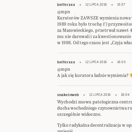
belferxxx
12 LIPCA 2016
15:57
@mpn
Kuratorów ZAWSZE wymienia nowa wł
1989 roku było trochę (!) przyzwoitoś
za Mazowieckiego, przetrwał nawet 4
mu nie darowali i za kwestionowanie
w 1998. Od tego czasu jest „Czyja wł
belferxxx
12 LIPCA 2016
16:03
@mpn
A jak się kuratora ładnie wymienia?
snakeinweb
12 LIPCA 2016
18:04
Wychodzi znowu patologiczna centra
ducha wschodniego czynownictwa rode
szczególnie widoczne.
Tylko radykalna decentralizacja w o
zmienić.