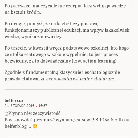
Po pierwsze, nauczyciele nie czerpią, lecz wybijają wiedzę –
na kształt źródła.
Po drugie, pomysł, że na kształt czy postawę
funkcjonariuszy publicznej edukacji ma wpływ jakakolwiek
wiedza, wynika z niewiedzy.
Po trzecie, w kwestii wręcz podstawowo szkolnej, kto kogo
ze stołka etatowego w szkole wypchnie, to jest proces
bezwiedny, za to doświadczalny (tzw. action learning).
Zgodnie z fundamentalną klasycznie i eschatologicznie
prawdą etatową, że
excrementia est mater stultorum.
belferxxx
2 LISTOPADA 2016
16:57
@Płynna nierzeczywistość
Postanowiłeś przenieść wymianę ciosów PiS-PO&.N z fb na
belferblog …