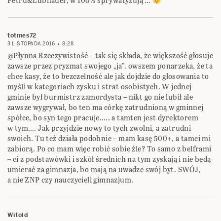
Petru&Lubnauer, w 100% sprywatyzują …
totmes72
3 LISTOPADA 2016
8:28
@Płynna Rzeczywistość – tak się składa, że większość głosuje
zawsze przez pryzmat swojego „ja”. owszem ponarzeka, że ta
chce kasy, że to bezczelność ale jak dojdzie do głosowania to
myśli w kategoriach zysku i strat osobistych. W jednej
gminie był burmistrz zamordysta – nikt go nie lubił ale
zawsze wygrywał, bo ten ma córkę zatrudnioną w gminnej
spółce, bo syn tego pracuje….. a tamten jest dyrektorem
w tym…. Jak przyjdzie nowy to tych zwolni, a zatrudni
swoich. Tu też działa podobnie – mam kasę 500+, a tamci mi
zabiorą. Po co mam więc robić sobie źle? To samo z belframi
– ci z podstawówki i szkół średnich na tym zyskają i nie będą
umierać za gimnazja, bo mają na uwadze swój byt. SWÓJ,
a nie ZNP czy nauczycieli gimnazjum.
Witold