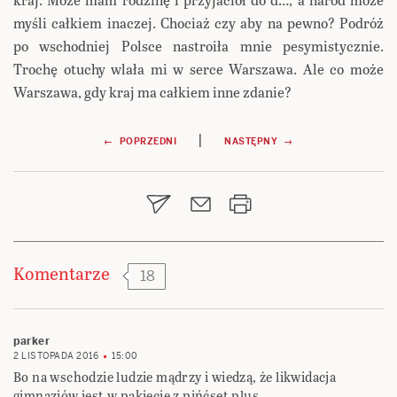
myśli całkiem inaczej. Chociaż czy aby na pewno? Podróż
po wschodniej Polsce nastroiła mnie pesymistycznie.
Trochę otuchy wlała mi w serce Warszawa. Ale co może
Warszawa, gdy kraj ma całkiem inne zdanie?
Nawigacja
|
← POPRZEDNI
NASTĘPNY →
wpisu
Komentarze
18
parker
2 LISTOPADA 2016
15:00
Bo na wschodzie ludzie mądrzy i wiedzą, że likwidacja
gimnazjów jest w pakiecie z pińćset plus.