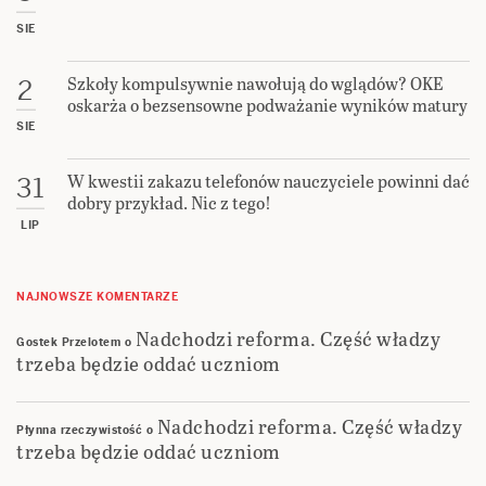
SIE
Szkoły kompulsywnie nawołują do wglądów? OKE
2
oskarża o bezsensowne podważanie wyników matury
SIE
W kwestii zakazu telefonów nauczyciele powinni dać
31
dobry przykład. Nic z tego!
LIP
NAJNOWSZE KOMENTARZE
Nadchodzi reforma. Część władzy
Gostek Przelotem
o
trzeba będzie oddać uczniom
Nadchodzi reforma. Część władzy
Płynna rzeczywistość
o
trzeba będzie oddać uczniom