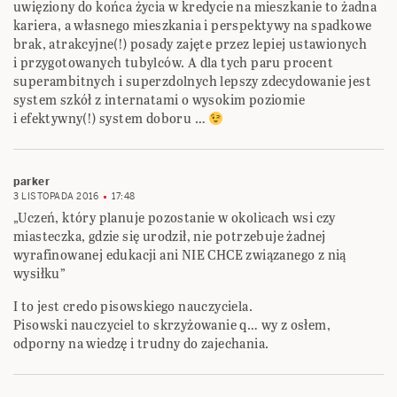
uwięziony do końca życia w kredycie na mieszkanie to żadna
kariera, a własnego mieszkania i perspektywy na spadkowe
brak, atrakcyjne(!) posady zajęte przez lepiej ustawionych
i przygotowanych tubylców. A dla tych paru procent
superambitnych i superzdolnych lepszy zdecydowanie jest
system szkół z internatami o wysokim poziomie
i efektywny(!) system doboru …
parker
3 LISTOPADA 2016
17:48
„Uczeń, który planuje pozostanie w okolicach wsi czy
miasteczka, gdzie się urodził, nie potrzebuje żadnej
wyrafinowanej edukacji ani NIE CHCE związanego z nią
wysiłku”
I to jest credo pisowskiego nauczyciela.
Pisowski nauczyciel to skrzyżowanie q… wy z osłem,
odporny na wiedzę i trudny do zajechania.