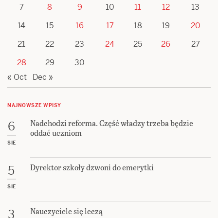
7
8
9
10
11
12
13
14
15
16
17
18
19
20
21
22
23
24
25
26
27
28
29
30
« Oct
Dec »
NAJNOWSZE WPISY
Nadchodzi reforma. Część władzy trzeba będzie
6
oddać uczniom
SIE
Dyrektor szkoły dzwoni do emerytki
5
SIE
Nauczyciele się leczą
3