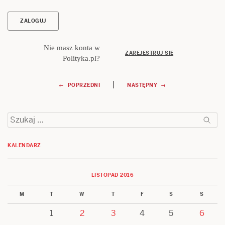
Nie masz konta w
ZAREJESTRUJ SIĘ
Polityka.pl?
Nawigacja
|
← POPRZEDNI
NASTĘPNY →
wpisu
Szukaj:
KALENDARZ
LISTOPAD 2016
M
T
W
T
F
S
S
1
2
3
4
5
6