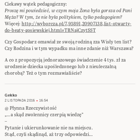
Ciekawy wątek pedagogiczny:
Proszę mi powiedzieć, w czym moja Żona była gorsza od Pani
Męża? W tym, że nie była politykiem, tylko pedagogiem?
Więcej:
http://wyborcza.pl/7,95891,20907138,list-otwarty-
do-beaty-gosiewskiej.html#TRNajCzytSST
Czy Gospodarz omawiał ze swoją rodziną zza Wisły ten list?
Czy Rodzina i w tym wypadku ma inne zdanie niż Warszawa?
A co z propozycją jednorazowego świadczenie 4 tys. zł za
urodzenie dziecka upośledzonego lub z nieuleczalną
chorobą? Też o tym rozmawialiście?
Gekko
2 LISTOPADA 2016
16:54
@ Płynna Rzeczywistość
„…a skąd zwolennicy czerpią wiedzę”
–
Pytanie i ukierunkowanie nie na miejscu.
Stąd, czyli skądinąd, aż trzy odpowiedzi…