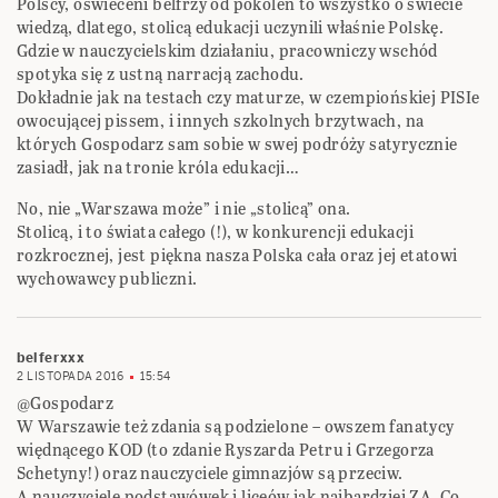
Polscy, oświeceni belfrzy od pokoleń to wszystko o świecie
wiedzą, dlatego, stolicą edukacji uczynili właśnie Polskę.
Gdzie w nauczycielskim działaniu, pracowniczy wschód
spotyka się z ustną narracją zachodu.
Dokładnie jak na testach czy maturze, w czempiońskiej PISIe
owocującej pissem, i innych szkolnych brzytwach, na
których Gospodarz sam sobie w swej podróży satyrycznie
zasiadł, jak na tronie króla edukacji…
No, nie „Warszawa może” i nie „stolicą” ona.
Stolicą, i to świata całego (!), w konkurencji edukacji
rozkrocznej, jest piękna nasza Polska cała oraz jej etatowi
wychowawcy publiczni.
belferxxx
2 LISTOPADA 2016
15:54
@Gospodarz
W Warszawie też zdania są podzielone – owszem fanatycy
więdnącego KOD (to zdanie Ryszarda Petru i Grzegorza
Schetyny!) oraz nauczyciele gimnazjów są przeciw.
A nauczyciele podstawówek i liceów jak najbardziej ZA. Co