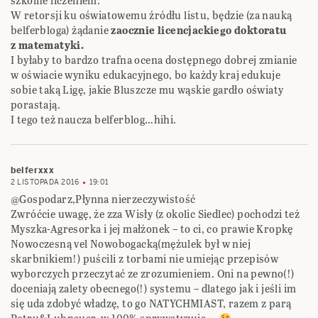
szkolne liczeniem.
W retorsji ku oświatowemu źródłu listu, będzie (za nauką
belferbloga) żądanie
zaocznie licencjackiego doktoratu
z matematyki.
I byłaby to bardzo trafna ocena dostępnego dobrej zmianie
w oświacie wyniku edukacyjnego, bo każdy kraj edukuje
sobie taką Ligę, jakie Bluszcze mu wąskie gardło oświaty
porastają.
I tego też naucza belferblog…hihi.
belferxxx
2 LISTOPADA 2016
19:01
@Gospodarz,Płynna nierzeczywistość
Zwróćcie uwagę, że zza Wisły (z okolic Siedlec) pochodzi też
Myszka-Agresorka i jej małżonek – to ci, co prawie Kropkę
Nowoczesną vel Nowobogacką(mężulek był w niej
skarbnikiem!) puścili z torbami nie umiejąc przepisów
wyborczych przeczytać ze zrozumieniem. Oni na pewno(!)
doceniają zalety obecnego(!) systemu – dlatego jak i jeśli im
się uda zdobyć władzę, to go NATYCHMIAST, razem z parą