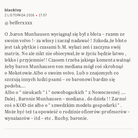
blackley
2 LISTOPADA 2016
17:57
@ belferxxxx
O ,baron Munhausen wyciągnął się był z błota – razem ze
swoim volvo !- za włosy i zaczął nadawać ! Szkoda,że błoto
jest tak płytkie i czasami b.M. wyłazi zeń i zaczyna swój
matrix. No ale nikt nie obiecywał,że w życiu będzie łatwo ,
lekko i przyjemnie!! Czasem trzeba jakiego komenta walnąć
żeby baron Munhausen von mediana mógł coś skrobnąć
o Mokotowie.Albo o swoim volvo. Lub o znajomych co
szczują innych ludzi psami – co baronowi bardzo się
podoba….
Albo o ” nieukach ” i ” nowobogackich ” z Nowoczesnej ….
Dalej , Baronie Munhausen – mediana , do dzieła !! Zarzuć
coś o KOD-zie albo o ” szwedzkim modelu gospodarki ” .
Może być też ta opowieść o rodzinie oficerów-profesorów –
wynalazców – itd – etc . Ruchy, baronie.