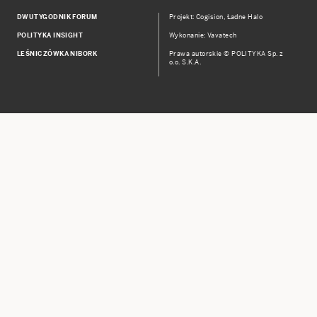
DWUTYGODNIK FORUM
Projekt:
Cogision
,
Ładne Halo
POLITYKA INSIGHT
Wykonanie: Vavatech
LEŚNICZÓWKA NIBORK
Prawa autorskie © POLITYKA Sp. z
o.o. S.K.A.