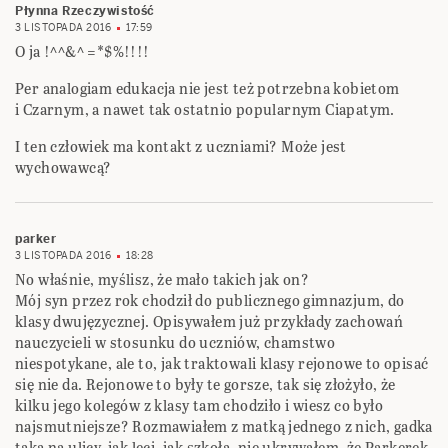
Płynna Rzeczywistość
3 LISTOPADA 2016
17:59
O ja !^^&^ =*$%!!!!
Per analogiam edukacja nie jest też potrzebna kobietom
i Czarnym, a nawet tak ostatnio popularnym Ciapatym.
I ten człowiek ma kontakt z uczniami? Może jest
wychowawcą?
parker
3 LISTOPADA 2016
18:28
No właśnie, myślisz, że mało takich jak on?
Mój syn przez rok chodził do publicznego gimnazjum, do
klasy dwujęzycznej. Opisywałem już przykłady zachowań
nauczycieli w stosunku do uczniów, chamstwo
niespotykane, ale to, jak traktowali klasy rejonowe to opisać
się nie da. Rejonowe to były te gorsze, tak się złożyło, że
kilku jego kolegów z klasy tam chodziło i wiesz co było
najsmutniejsze? Rozmawiałem z matką jednego z nich, gadka
taka na ulicy, jak leci, jak szkoła, nie ukrywałem, że Parkerek