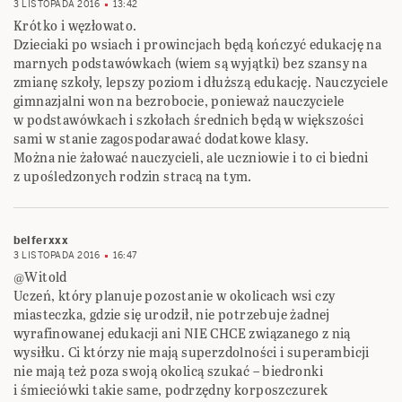
3 LISTOPADA 2016
13:42
Krótko i węzłowato.
Dzieciaki po wsiach i prowincjach będą kończyć edukację na
marnych podstawówkach (wiem są wyjątki) bez szansy na
zmianę szkoły, lepszy poziom i dłuższą edukację. Nauczyciele
gimnazjalni won na bezrobocie, ponieważ nauczyciele
w podstawówkach i szkołach średnich będą w większości
sami w stanie zagospodarawać dodatkowe klasy.
Można nie żałować nauczycieli, ale uczniowie i to ci biedni
z upośledzonych rodzin stracą na tym.
belferxxx
3 LISTOPADA 2016
16:47
@Witold
Uczeń, który planuje pozostanie w okolicach wsi czy
miasteczka, gdzie się urodził, nie potrzebuje żadnej
wyrafinowanej edukacji ani NIE CHCE związanego z nią
wysiłku. Ci którzy nie mają superzdolności i superambicji
nie mają też poza swoją okolicą szukać – biedronki
i śmieciówki takie same, podrzędny korposzczurek