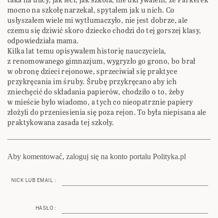
mocno na szkołę narzekał, spytałem jak u nich. Co
usłyszałem wiele mi wytłumaczyło, nie jest dobrze, ale
czemu się dziwić skoro dziecko chodzi do tej gorszej klasy,
odpowiedziała mama.
Kilka lat temu opisywałem historię nauczyciela,
z renomowanego gimnazjum, wygryzło go grono, bo brał
w obronę dzieci rejonowe, sprzeciwiał się praktyce
przykręcania im śruby. Śrubę przykręcano aby ich
zniechęcić do składania papierów, chodziło o to, żeby
w mieście było wiadomo, a tych co nieopatrznie papiery
złożyli do przeniesienia się poza rejon. To była niepisana ale
praktykowana zasada tej szkoły.
Aby komentować, zaloguj się na konto portalu Polityka.pl
NICK LUB EMAIL :
HASŁO :