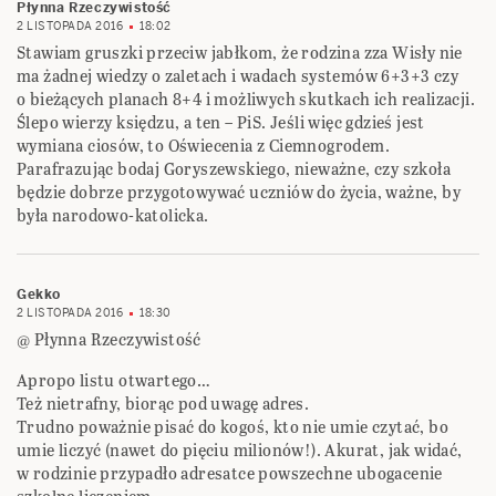
Płynna Rzeczywistość
2 LISTOPADA 2016
18:02
Stawiam gruszki przeciw jabłkom, że rodzina zza Wisły nie
ma żadnej wiedzy o zaletach i wadach systemów 6+3+3 czy
o bieżących planach 8+4 i możliwych skutkach ich realizacji.
Ślepo wierzy księdzu, a ten – PiS. Jeśli więc gdzieś jest
wymiana ciosów, to Oświecenia z Ciemnogrodem.
Parafrazując bodaj Goryszewskiego, nieważne, czy szkoła
będzie dobrze przygotowywać uczniów do życia, ważne, by
była narodowo-katolicka.
Gekko
2 LISTOPADA 2016
18:30
@ Płynna Rzeczywistość
Apropo listu otwartego…
Też nietrafny, biorąc pod uwagę adres.
Trudno poważnie pisać do kogoś, kto nie umie czytać, bo
umie liczyć (nawet do pięciu milionów!). Akurat, jak widać,
w rodzinie przypadło adresatce powszechne ubogacenie