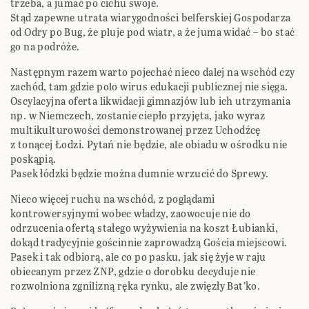
trzeba, a jumać po cichu swoje.
Stąd zapewne utrata wiarygodności belferskiej Gospodarza
od Odry po Bug, że pluje pod wiatr, a że juma widać – bo stać
go na podróże.
Następnym razem warto pojechać nieco dalej na wschód czy
zachód, tam gdzie polo wirus edukacji publicznej nie sięga.
Oscylacyjna oferta likwidacji gimnazjów lub ich utrzymania
np. w Niemczech, zostanie ciepło przyjęta, jako wyraz
multikulturowości demonstrowanej przez Uchodźcę
z tonącej Łodzi. Pytań nie będzie, ale obiadu w ośrodku nie
poskąpią.
Pasek łódzki będzie można dumnie wrzucić do Sprewy.
Nieco więcej ruchu na wschód, z poglądami
kontrowersyjnymi wobec władzy, zaowocuje nie do
odrzucenia ofertą stałego wyżywienia na koszt Łubianki,
dokąd tradycyjnie gościnnie zaprowadzą Gościa miejscowi.
Pasek i tak odbiorą, ale co po pasku, jak się żyje w raju
obiecanym przez ZNP, gdzie o dorobku decyduje nie
rozwolniona zgnilizną ręka rynku, ale zwięzły Bat’ko.