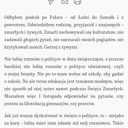
Odbyłem podróż po Polsce – od Łodzi do Suwałk i z
powrotem. Odwiedziłem rodzinę, przyjaciół i znajomych –
zmarłych i żywych. Zmarli zachowywali się kulturalnie, nie
zadawali głupich pytań, nie narzucali swoich poglądów, nie
krytykowali moich. Gorzej z żywymi.
Nie lubię rozmów o polityce w dniu świątecznym, a jeszcze
bardziej nie lubię rozmów o polityce oświatowej, czyli
o mojej branży. Nie po to mam wolne od szkoły, aby gadać
o szkole. No ale teraz edukacja jest tematem modnym, więc
nie sposób od niej uciec nawet podczas Święta Zmarłych.
Musiałem więc 1 listopada odpowiadać na pytanie, czy
jestem za likwidacją gimnazjów, czy przeciw.
Jak już muszę dyskutować w święto o polityce, to – niejako
za karę – lubię mieć inne zdanie niż mój rozmówca. Takie