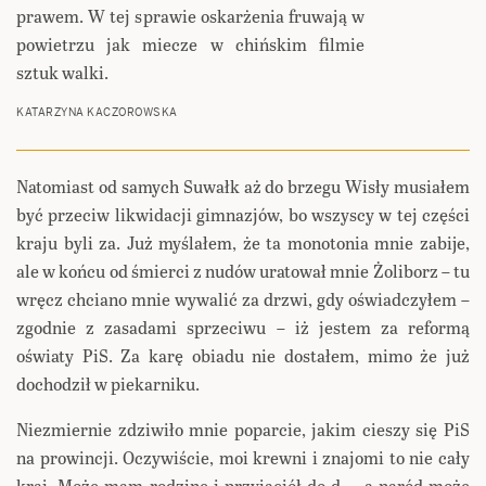
prawem. W tej sprawie oskarżenia fruwają w
powietrzu jak miecze w chińskim filmie
sztuk walki.
KATARZYNA KACZOROWSKA
Natomiast od samych Suwałk aż do brzegu Wisły musiałem
być przeciw likwidacji gimnazjów, bo wszyscy w tej części
kraju byli za. Już myślałem, że ta monotonia mnie zabije,
ale w końcu od śmierci z nudów uratował mnie Żoliborz – tu
wręcz chciano mnie wywalić za drzwi, gdy oświadczyłem –
zgodnie z zasadami sprzeciwu – iż jestem za reformą
oświaty PiS. Za karę obiadu nie dostałem, mimo że już
dochodził w piekarniku.
Niezmiernie zdziwiło mnie poparcie, jakim cieszy się PiS
na prowincji. Oczywiście, moi krewni i znajomi to nie cały
kraj. Może mam rodzinę i przyjaciół do d…, a naród może