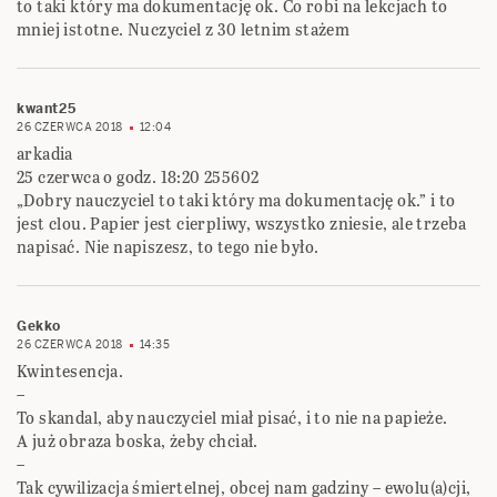
to taki który ma dokumentację ok. Co robi na lekcjach to
mniej istotne. Nuczyciel z 30 letnim stażem
kwant25
26 CZERWCA 2018
12:04
arkadia
25 czerwca o godz. 18:20 255602
„Dobry nauczyciel to taki który ma dokumentację ok.” i to
jest clou. Papier jest cierpliwy, wszystko zniesie, ale trzeba
napisać. Nie napiszesz, to tego nie było.
Gekko
26 CZERWCA 2018
14:35
Kwintesencja.
–
To skandal, aby nauczyciel miał pisać, i to nie na papieże.
A już obraza boska, żeby chciał.
–
Tak cywilizacja śmiertelnej, obcej nam gadziny – ewolu(a)cji,