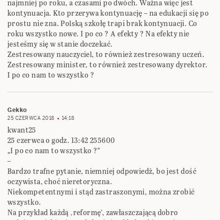
najmniej po roku, a czasami po dwóch. Ważna więc jest
kontynuacja. Kto przerywa kontynuację – na edukacji się po
prostu nie zna. Polską szkołę trapi brak kontynuacji. Co
roku wszystko nowe. I po co ? A efekty ? Na efekty nie
jesteśmy się w stanie doczekać.
Zestresowany nauczyciel, to również zestresowany uczeń.
Zestresowany minister, to również zestresowany dyrektor.
I po co nam to wszystko ?
Gekko
25 CZERWCA 2018
14:18
kwant25
25 czerwca o godz. 13:42 255600
„I po co nam to wszystko ?”
–
Bardzo trafne pytanie, niemniej odpowiedż, bo jest dość
oczywista, choć nieretoryczna.
Niekompetentnymi i stąd zastraszonymi, można zrobić
wszystko.
Na przykład każdą ‚reformę’, zawłaszczającą dobro