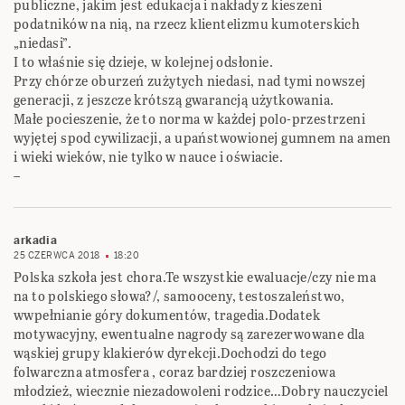
publiczne, jakim jest edukacja i nakłady z kieszeni
podatników na nią, na rzecz klientelizmu kumoterskich
„niedasi”.
I to właśnie się dzieje, w kolejnej odsłonie.
Przy chórze oburzeń zużytych niedasi, nad tymi nowszej
generacji, z jeszcze krótszą gwarancją użytkowania.
Małe pocieszenie, że to norma w każdej polo-przestrzeni
wyjętej spod cywilizacji, a upaństwowionej gumnem na amen
i wieki wieków, nie tylko w nauce i oświacie.
–
arkadia
25 CZERWCA 2018
18:20
Polska szkoła jest chora.Te wszystkie ewaluacje/czy nie ma
na to polskiego słowa?/, samooceny, testoszaleństwo,
wwpełnianie góry dokumentów, tragedia.Dodatek
motywacyjny, ewentualne nagrody są zarezerwowane dla
wąskiej grupy klakierów dyrekcji.Dochodzi do tego
folwarczna atmosfera , coraz bardziej roszczeniowa
młodzież, wiecznie niezadowoleni rodzice…Dobry nauczyciel