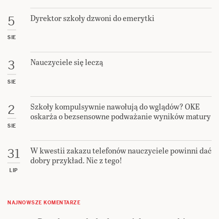
Dyrektor szkoły dzwoni do emerytki
5
SIE
Nauczyciele się leczą
3
SIE
Szkoły kompulsywnie nawołują do wglądów? OKE
2
oskarża o bezsensowne podważanie wyników matury
SIE
W kwestii zakazu telefonów nauczyciele powinni dać
31
dobry przykład. Nic z tego!
LIP
NAJNOWSZE KOMENTARZE