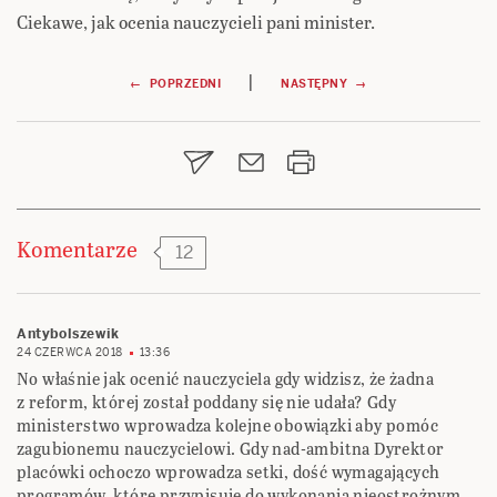
Ciekawe, jak ocenia nauczycieli pani minister.
Nawigacja
|
← POPRZEDNI
NASTĘPNY →
wpisu
Komentarze
12
Antybolszewik
24 CZERWCA 2018
13:36
No właśnie jak ocenić nauczyciela gdy widzisz, że żadna
z reform, której został poddany się nie udała? Gdy
ministerstwo wprowadza kolejne obowiązki aby pomóc
zagubionemu nauczycielowi. Gdy nad-ambitna Dyrektor
placówki ochoczo wprowadza setki, dość wymagających
programów, które przypisuje do wykonania nieostrożnym