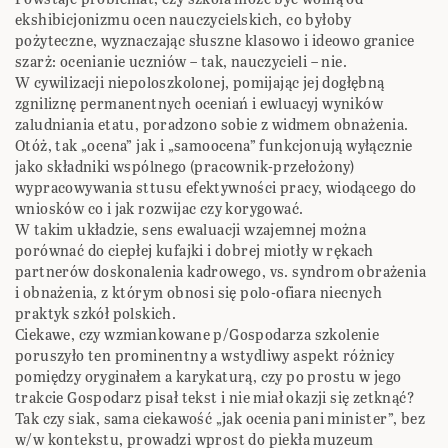
ekshibicjonizmu ocen nauczycielskich, co byłoby
pożyteczne, wyznaczając słuszne klasowo i ideowo granice
szarż: ocenianie uczniów – tak, nauczycieli – nie.
W cywilizacji niepoloszkolonej, pomijając jej dogłębną
zgniliznę permanentnych oceniań i ewluacyj wyników
zaludniania etatu, poradzono sobie z widmem obnażenia.
Otóż, tak „ocena” jak i „samoocena” funkcjonują wyłącznie
jako składniki wspólnego (pracownik-przełożony)
wypracowywania sttusu efektywności pracy, wiodącego do
wniosków co i jak rozwijac czy korygować.
W takim układzie, sens ewaluacji wzajemnej można
porównać do ciepłej kufajki i dobrej miotły w rękach
partnerów doskonalenia kadrowego, vs. syndrom obrażenia
i obnażenia, z którym obnosi się polo-ofiara niecnych
praktyk szkół polskich.
Ciekawe, czy wzmiankowane p/Gospodarza szkolenie
poruszyło ten prominentny a wstydliwy aspekt różnicy
pomiędzy oryginałem a karykaturą, czy po prostu w jego
trakcie Gospodarz pisał tekst i nie miał okazji się zetknąć?
Tak czy siak, sama ciekawość „jak ocenia pani minister”, bez
w/w kontekstu, prowadzi wprost do piekła muzeum