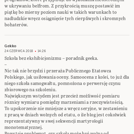
w ukrywaniu belfrom. Z przykrością muszę postawić im
piątkę bo mierny poziom nauki w takich warunkach to
nadludzkie wręcz osiągnięcie tych cierpliwych i skromnych
bohaterów.
Gekko
24 CZERWCA 2018
14:26
Szkoła bez ekshibicjonizmu – poradnik geeka.
–
Nic tak nie brzydzi i przeraża Publicznego Etatowca
Polskiego, jak usiłowania oceny. Samoocena z kolei, to już dla
niego szkoła samogwałtu, pomnożona o perwersję czynu
zbiorowego na szkoleniu.
Największym wstydem jest przecież możliwość pomiaru
róznicy wymiaru pomiędzy marzeniami a rzeczywistością.
To upokorzenie nie mniejsze a wręcz seryjne, w zestawieniu
z pracą w dniach wolnych od etatu, o ile blog jest cokolwiek
reprezentatywny w swej sekwencji martyrologii
monotematycznej.
Powstaje problemat, czy szkoła może być wolną od