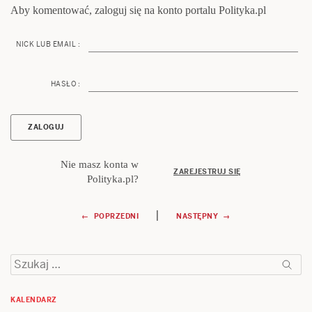
Aby komentować, zaloguj się na konto portalu Polityka.pl
NICK LUB EMAIL :
HASŁO :
Nie masz konta w
ZAREJESTRUJ SIĘ
Polityka.pl?
Nawigacja
|
← POPRZEDNI
NASTĘPNY →
wpisu
Szukaj:
KALENDARZ