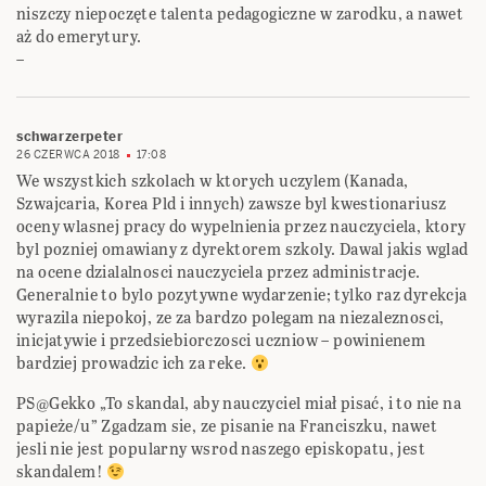
niszczy niepoczęte talenta pedagogiczne w zarodku, a nawet
aż do emerytury.
–
schwarzerpeter
26 CZERWCA 2018
17:08
We wszystkich szkolach w ktorych uczylem (Kanada,
Szwajcaria, Korea Pld i innych) zawsze byl kwestionariusz
oceny wlasnej pracy do wypelnienia przez nauczyciela, ktory
byl pozniej omawiany z dyrektorem szkoly. Dawal jakis wglad
na ocene dzialalnosci nauczyciela przez administracje.
Generalnie to bylo pozytywne wydarzenie; tylko raz dyrekcja
wyrazila niepokoj, ze za bardzo polegam na niezaleznosci,
inicjatywie i przedsiebiorczosci uczniow – powinienem
bardziej prowadzic ich za reke.
PS@Gekko „To skandal, aby nauczyciel miał pisać, i to nie na
papieże/u” Zgadzam sie, ze pisanie na Franciszku, nawet
jesli nie jest popularny wsrod naszego episkopatu, jest
skandalem!