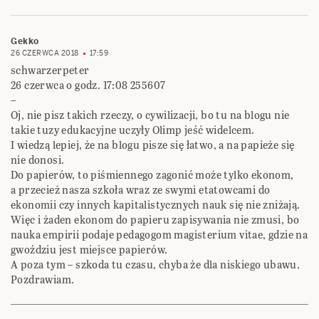
Gekko
26 CZERWCA 2018
17:59
schwarzerpeter
26 czerwca o godz. 17:08 255607
–
Oj, nie pisz takich rzeczy, o cywilizacji, bo tu na blogu nie
takie tuzy edukacyjne uczyły Olimp jeść widelcem.
I wiedzą lepiej, że na blogu pisze się łatwo, a na papieże się
nie donosi.
Do papierów, to piśmiennego zagonić może tylko ekonom,
a przecież nasza szkoła wraz ze swymi etatowcami do
ekonomii czy innych kapitalistycznych nauk się nie zniżają.
Więc i żaden ekonom do papieru zapisywania nie zmusi, bo
nauka empirii podaje pedagogom magisterium vitae, gdzie na
gwoździu jest miejsce papierów.
A poza tym – szkoda tu czasu, chyba że dla niskiego ubawu.
Pozdrawiam.