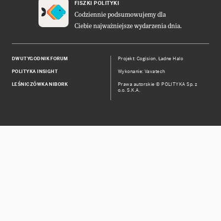
FISZKI POLITYKI
Codziennie podsumowujemy dla
Ciebie najważniejsze wydarzenia dnia.
DWUTYGODNIK FORUM
Projekt:
Cogision
,
Ładne Halo
POLITYKA INSIGHT
Wykonanie: Vavatech
LEŚNICZÓWKA NIBORK
Prawa autorskie © POLITYKA Sp. z
o.o. S.K.A.