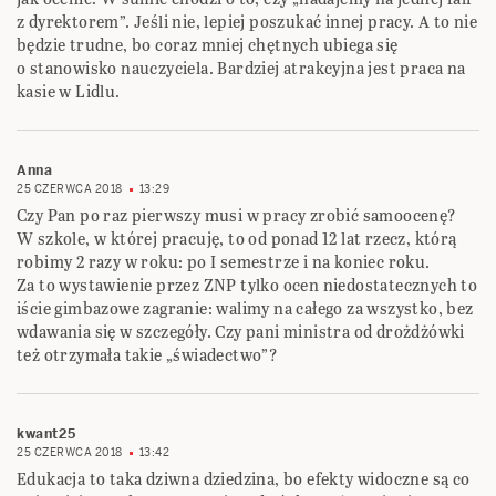
z dyrektorem”. Jeśli nie, lepiej poszukać innej pracy. A to nie
będzie trudne, bo coraz mniej chętnych ubiega się
o stanowisko nauczyciela. Bardziej atrakcyjna jest praca na
kasie w Lidlu.
Anna
25 CZERWCA 2018
13:29
Czy Pan po raz pierwszy musi w pracy zrobić samoocenę?
W szkole, w której pracuję, to od ponad 12 lat rzecz, którą
robimy 2 razy w roku: po I semestrze i na koniec roku.
Za to wystawienie przez ZNP tylko ocen niedostatecznych to
iście gimbazowe zagranie: walimy na całego za wszystko, bez
wdawania się w szczegóły. Czy pani ministra od drożdżówki
też otrzymała takie „świadectwo”?
kwant25
25 CZERWCA 2018
13:42
Edukacja to taka dziwna dziedzina, bo efekty widoczne są co