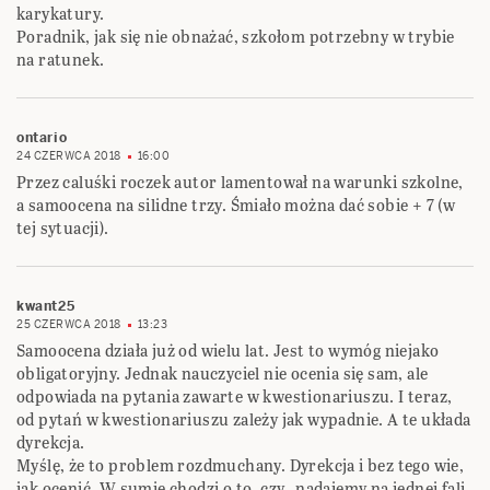
karykatury.
Poradnik, jak się nie obnażać, szkołom potrzebny w trybie
na ratunek.
ontario
24 CZERWCA 2018
16:00
Przez caluśki roczek autor lamentował na warunki szkolne,
a samoocena na silidne trzy. Śmiało można dać sobie + 7 (w
tej sytuacji).
kwant25
25 CZERWCA 2018
13:23
Samoocena działa już od wielu lat. Jest to wymóg niejako
obligatoryjny. Jednak nauczyciel nie ocenia się sam, ale
odpowiada na pytania zawarte w kwestionariuszu. I teraz,
od pytań w kwestionariuszu zależy jak wypadnie. A te układa
dyrekcja.
Myślę, że to problem rozdmuchany. Dyrekcja i bez tego wie,
jak ocenić. W sumie chodzi o to, czy „nadajemy na jednej fali