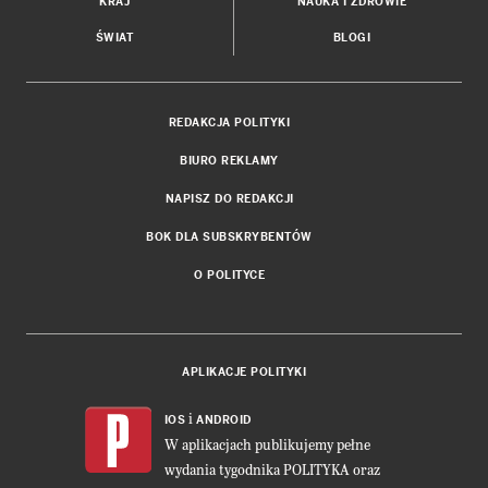
KRAJ
NAUKA I ZDROWIE
ŚWIAT
BLOGI
REDAKCJA POLITYKI
BIURO REKLAMY
NAPISZ DO REDAKCJI
BOK DLA SUBSKRYBENTÓW
O POLITYCE
APLIKACJE POLITYKI
i
IOS
ANDROID
W aplikacjach publikujemy pełne
wydania tygodnika POLITYKA oraz