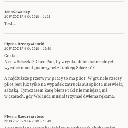
JohnKowalsky
20 PAŹDZIERNIKA 2018
11:28
Test…
Płynna Rzeczywistość
20 PAŹDZIERNIKA 2018
12:50
Gekko,
A co z Siłaczką? Chce Pan, by z rynku dóbr materialnych
wycofać model „nauczyciel z funkcją Siłaczki”?
A najdłuższe przerwy w pracy to ma pilot. W gruncie rzeczy
pilot jest już tylko na wypadek zatrucia autopilota nieświeżą
sałatką. Tymczasem kasę bierze taki nie mniejszą niż
w czasach, gdy Wolanda musiał trzymać dwiema rękama.
Płynna Rzeczywistość
20 PAŹDZIERNIKA 2018
13:49