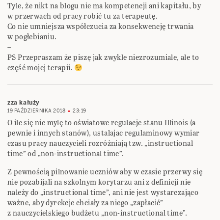
Tyle, że nikt na blogu nie ma kompetencji ani kapitału, by
w przerwach od pracy robić tu za terapeutę.
Co nie umniejsza współczucia za konsekwencję trwania
w pogłebianiu.
–
PS Przepraszam że piszę jak zwykle niezrozumiale, ale to
część mojej terapii.
zza kałuży
19 PAŹDZIERNIKA 2018
23:19
O ile się nie mylę to oświatowe regulacje stanu Illinois (a
pewnie i innych stanów), ustalajac regulaminowy wymiar
czasu pracy nauczycieli rozróżniają tzw. „instructional
time” od „non-instructional time”.
Z pewnością pilnowanie uczniów aby w czasie przerwy się
nie pozabijali na szkolnym korytarzu ani z definicji nie
należy do „instructional time”, ani nie jest wystarczająco
ważne, aby dyrekcje chciały za niego „zapłacić”
z nauczycielskiego budżetu „non-instructional time”.