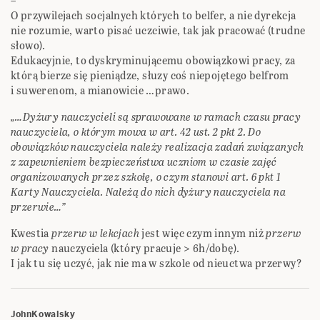
–
O przywilejach socjalnych których to belfer, a nie dyrekcja
nie rozumie, warto pisać uczciwie, tak jak pracować (trudne
słowo).
Edukacyjnie, to dyskryminującemu obowiązkowi pracy, za
którą bierze się pieniądze, słuzy coś niepojętego belfrom
i suwerenom, a mianowicie …prawo.
„…Dyżury nauczycieli są sprawowane w ramach czasu pracy
nauczyciela, o którym mowa w art. 42 ust. 2 pkt 2. Do
obowiązków nauczyciela należy realizacja zadań związanych
z zapewnieniem bezpieczeństwa uczniom w czasie zajęć
organizowanych przez szkołę, o czym stanowi art. 6 pkt 1
Karty Nauczyciela. Należą do nich dyżury nauczyciela na
przerwie…”
Kwestia
przerw w lekcjach
jest więc czym innym niż
przerw
w pracy
nauczyciela (który pracuje > 6h/dobę).
I jak tu się uczyć, jak nie ma w szkole od nieuctwa przerwy?
JohnKowalsky