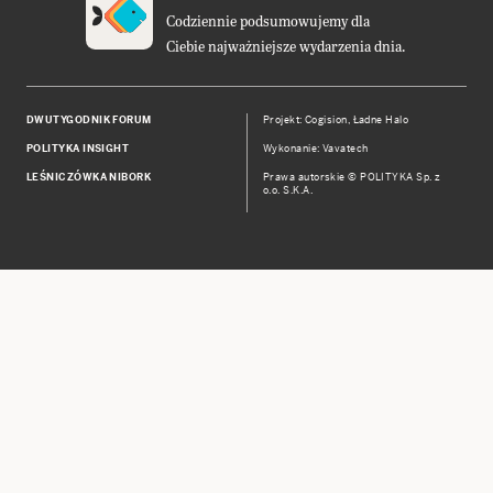
Codziennie podsumowujemy dla
Ciebie najważniejsze wydarzenia dnia.
DWUTYGODNIK FORUM
Projekt:
Cogision
,
Ładne Halo
POLITYKA INSIGHT
Wykonanie: Vavatech
LEŚNICZÓWKA NIBORK
Prawa autorskie © POLITYKA Sp. z
o.o. S.K.A.