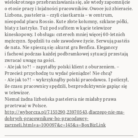
‎wielokrotnego przebranżawiania się, ale wtedy zapomnijcie
o etosie pracy i lojalności pracowników. ‎Owoce już zbieracie.‎
Lizbona, pastelería – czyli ciastkarnia – w centrum,
nieopodal placu Rossio. Kute złote kolumny, ‎szklane półki,
blaty z lastryko. Tuż pod sufitem w kącie telewizor
kineskopowy. I obsługa: czterech ‎mniej więcej 60-letnich
mężczyzn. Spędzili tu całe zawodowe życie. Serwują pastéis
de nata. Nie ‎spieszą się: akurat gra Benfica. Eleganccy
i fachowi podczas każdej podbramkowej sytuacji przestają
‎zwracać uwagę na gości. ‎
‎- Ale jak to?! – zapytałby polski klient z oburzeniem. –
Przecież przychodzę tu wydać pieniądze! Nie ‎chcą?‎
‎- Ale jak to?! – wykrzyknąłby polski pracodawca. I policzył,
ile czasu pracownicy spędzili, ‎bezproduktywnie gapiąc się
w telewizor.‎
Niemal żadna lizbońska pastelería nie miałaby prawa
przetrwać w Polsce.‎
http://wyborcza.pl/7,155290,23970543,dlaczego-nie-ma-
dobrych-pracownikow-bo-pracodawcy-‎
zarzneli.html#a=100097&c=145&s=BoxBizLink