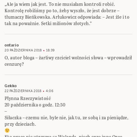
„Ale ja wiem jak jest. To nie musiałam kontroli robić.
Kontrolę robiliśmy po to, żeby wyszło, że jest dobrze –
tłumaczy Bieńkowska. Arłukowicz odpowiada: – Jest źle i to
tak na poważnie. Setki milionów złotych.”
ontario
20 PAŹDZIERNIKA 2018
18:39
O, autor bloga – żarliwy czciciel wolności słowa – wprowadził
cenzurę?
Gekko
22 PAŹDZIERNIKA 2018
4:06
Płynna Rzeczywistość
20 października o godz. 12:50
–
Siłaczka – czemu nie, byle nie, jak tu, ze sobą i za pieniądze,
przy dzieciach.
Kto pracą nie utrzyma se Wolanda, niech orze inne Oreo.