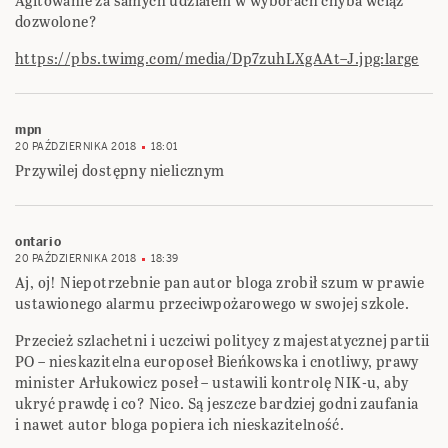
Agitowanie za samych udziałem w wyborach chyba wciąż
dozwolone?
https://pbs.twimg.com/media/Dp7zuhLXgAAt–J.jpg:large
mpn
20 PAŹDZIERNIKA 2018
18:01
Przywilej dostępny nielicznym
ontario
20 PAŹDZIERNIKA 2018
18:39
Aj, oj! Niepotrzebnie pan autor bloga zrobił szum w prawie
ustawionego alarmu przeciwpożarowego w swojej szkole.
Przecież szlachetni i uczciwi politycy z majestatycznej partii
PO – nieskazitelna europoseł Bieńkowska i cnotliwy, prawy
minister Arłukowicz poseł – ustawili kontrolę NIK-u, aby
ukryć prawdę i co? Nico. Są jeszcze bardziej godni zaufania
i nawet autor bloga popiera ich nieskazitelność.