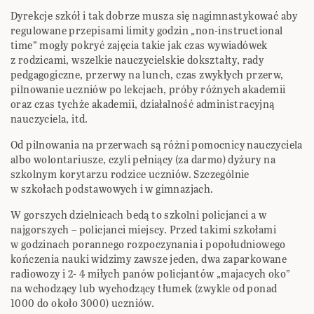
Dyrekcje szkół i tak dobrze musza się nagimnastykować aby
regulowane przepisami limity godzin „non-instructional
time” mogły pokryć zajęcia takie jak czas wywiadówek
z rodzicami, wszelkie nauczycielskie dokształty, rady
pedgagogiczne, przerwy na lunch, czas zwykłych przerw,
pilnowanie uczniów po lekcjach, próby różnych akademii
oraz czas tychże akademii, działalność administracyjną
nauczyciela, itd.
Od pilnowania na przerwach są różni pomocnicy nauczyciela
albo wolontariusze, czyli pełniący (za darmo) dyżury na
szkolnym korytarzu rodzice uczniów. Szczególnie
w szkołach podstawowych i w gimnazjach.
W gorszych dzielnicach bedą to szkolni policjanci a w
najgorszych – policjanci miejscy. Przed takimi szkołami
w godzinach porannego rozpoczynania i popołudniowego
kończenia nauki widzimy zawsze jeden, dwa zaparkowane
radiowozy i 2- 4 miłych panów policjantów „majacych oko”
na wchodzący lub wychodzący tłumek (zwykle od ponad
1000 do około 3000) uczniów.