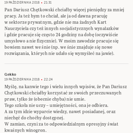
19 PAŹDZIERNIKA 2018
21:31
Pan Dariusz Chętkowski chciałby więcej pieniędzy za mniej
pracy. Ja też bym to chciał, ale ja od ‎dawna pracuję
w sektorze prywatnym, gdzie nie ma żadnych Kart
Nauczyciela czy też innych ‎socjalistycznych wynalazków
i gdzie pracuje się często 24 godziny na dobę (oczywiście
umysłowo a ‎nie fizycznie). W moim zawodzie pracuje się
bowiem nawet we śnie (np. we śnie znajduje się nowe
‎rozwiązania, których nie udało się wymyśleć na jawie).‎
Gekko
19 PAŹDZIERNIKA 2018
22:24
Myślę, na kanwie tego i wielu innych wpisów, że Pan Dariusz
Chętkowski chciałby korzystać ze swoich przeczuwanych
praw, tylko że (obecnie chyba) nie umie.
Tego szkoła nie uczy – umiejętności, ona je odbiera.
A za tym idzie wyparcie wiedzy, nawet posiadanej, oraz
niechęć do choćby dostępnej.
W zamian, czyni za to odpowiedzialnym opresyjny świat
kwaśnych winogron.