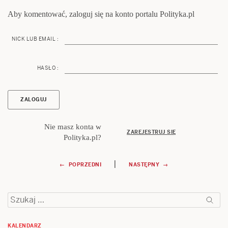
Aby komentować, zaloguj się na konto portalu Polityka.pl
NICK LUB EMAIL :
HASŁO :
Nie masz konta w
ZAREJESTRUJ SIĘ
Polityka.pl?
Nawigacja
|
← POPRZEDNI
NASTĘPNY →
wpisu
Szukaj:
KALENDARZ