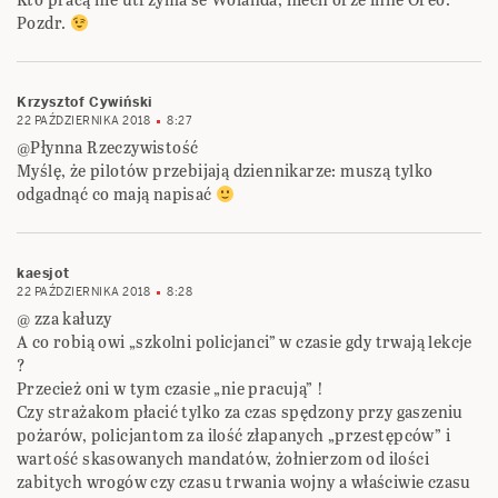
Pozdr.
Krzysztof Cywiński
22 PAŹDZIERNIKA 2018
8:27
@Płynna Rzeczywistość
Myślę, że pilotów przebijają dziennikarze: muszą tylko
odgadnąć co mają napisać
kaesjot
22 PAŹDZIERNIKA 2018
8:28
@ zza kałuzy
A co robią owi „szkolni policjanci” w czasie gdy trwają lekcje
?
Przecież oni w tym czasie „nie pracują” !
Czy strażakom płacić tylko za czas spędzony przy gaszeniu
pożarów, policjantom za ilość złapanych „przestępców” i
wartość skasowanych mandatów, żołnierzom od ilości
zabitych wrogów czy czasu trwania wojny a właściwie czasu