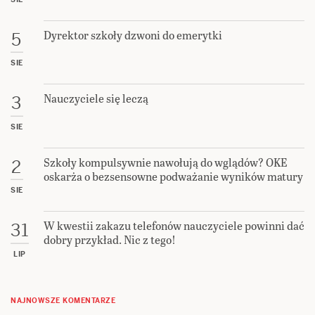
Dyrektor szkoły dzwoni do emerytki
5
SIE
Nauczyciele się leczą
3
SIE
Szkoły kompulsywnie nawołują do wglądów? OKE
2
oskarża o bezsensowne podważanie wyników matury
SIE
W kwestii zakazu telefonów nauczyciele powinni dać
31
dobry przykład. Nic z tego!
LIP
NAJNOWSZE KOMENTARZE