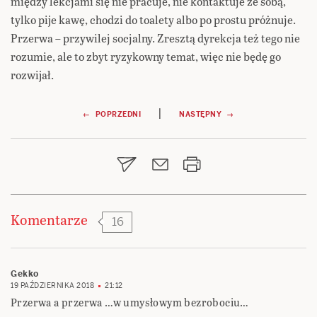
między lekcjami się nie pracuje, nie kontaktuje ze sobą,
tylko pije kawę, chodzi do toalety albo po prostu próżnuje.
Przerwa – przywilej socjalny. Zresztą dyrekcja też tego nie
rozumie, ale to zbyt ryzykowny temat, więc nie będę go
rozwijał.
Nawigacja
|
← POPRZEDNI
NASTĘPNY →
wpisu
Komentarze
16
Gekko
19 PAŹDZIERNIKA 2018
21:12
Przerwa a przerwa …w umysłowym bezrobociu…