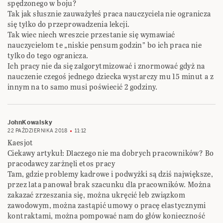
spędzonego w boju?
Tak jak słusznie zauważyłeś praca nauczyciela nie ogranicza
się tylko do przeprowadzenia lekcji.
Tak wiec niech wreszcie przestanie się wymawiać
nauczycielom te „niskie pensum godzin” bo ich praca nie
tylko do tego ogranicza.
Ich pracy nie da się zalgorytmizować i znormować gdyż na
nauczenie czegoś jednego dziecka wystarczy mu 15 minut a z
innym na to samo musi poświecić 2 godziny.
JohnKowalsky
22 PAŹDZIERNIKA 2018
11:12
Kaesjot
Ciekawy artykuł: Dlaczego nie ma dobrych pracowników? Bo
pracodawcy zarżnęli etos pracy
Tam, gdzie problemy kadrowe i podwyżki są dziś największe,
przez lata panował brak szacunku dla ‎pracowników. Można
zakazać zrzeszania się, można ukręcić łeb związkom
zawodowym, można ‎zastąpić umowy o pracę elastycznymi
kontraktami, można pompować nam do głów konieczność