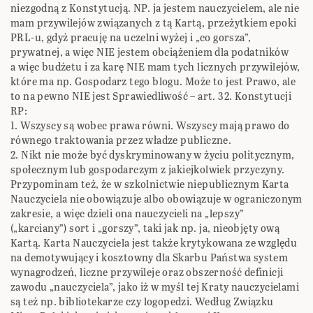
niezgodną z Konstytucją. NP. ja jestem ‎nauczycielem, ale nie
mam przywilejów związanych z tą Kartą, przeżytkiem epoki
PRL-u, gdyż ‎pracuję na uczelni wyżej i „co gorsza”,
prywatnej, a więc NIE jestem obciążeniem dla ‎podatników
a więc budżetu i za karę NIE mam tych licznych przywilejów,
które ma np. ‎Gospodarz tego blogu. Może to jest Prawo, ale
to na pewno NIE jest Sprawiedliwość – art. 32. ‎Konstytucji
RP:‎
‎1. Wszyscy są wobec prawa równi. Wszyscy mają prawo do
równego traktowania przez władze ‎publiczne.‎
‎2. Nikt nie może być dyskryminowany w życiu politycznym,
społecznym lub gospodarczym z ‎jakiejkolwiek przyczyny.‎
Przypominam też, że w szkolnictwie niepublicznym Karta
Nauczyciela nie obowiązuje albo ‎obowiązuje w ograniczonym
zakresie, a więc dzieli ona nauczycieli na „lepszy”
(„karciany”) ‎sort i „gorszy”, taki jak np. ja, nieobjęty ową
Kartą. Karta Nauczyciela jest także krytykowana ‎ze względu
na demotywujący i kosztowny dla Skarbu Państwa system
wynagrodzeń, liczne ‎przywileje oraz obszerność definicji
zawodu „nauczyciela”, jako iż w myśl tej Kraty ‎nauczycielami
są też np. bibliotekarze czy logopedzi. Według Związku