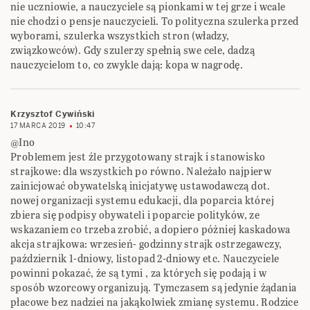
nie uczniowie, a nauczyciele są pionkami w tej grze i wcale
nie chodzi o pensje nauczycieli. To polityczna szulerka przed
wyborami, szulerka wszystkich stron (władzy,
związkowców). Gdy szulerzy spełnią swe cele, dadzą
nauczycielom to, co zwykle dają: kopa w nagrodę.
Krzysztof Cywiński
17 MARCA 2019
10:47
@Ino
Problemem jest źle przygotowany strajk i stanowisko
strajkowe: dla wszystkich po równo. Należało najpierw
zainicjować obywatelską inicjatywę ustawodawczą dot.
nowej organizacji systemu edukacji, dla poparcia której
zbiera się podpisy obywateli i poparcie polityków, ze
wskazaniem co trzeba zrobić, a dopiero póżniej kaskadowa
akcja strajkowa: wrzesień- godzinny strajk ostrzegawczy,
październik 1-dniowy, listopad 2-dniowy etc. Nauczyciele
powinni pokazać, że są tymi , za których się podają i w
sposób wzorcowy organizują. Tymczasem są jedynie żądania
płacowe bez nadziei na jakąkolwiek zmianę systemu. Rodzice