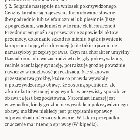
‎§ 2. Ściganie następuje na wniosek pokrzywdzonego.‎
Groźby karalne są najczęściej formułowane słownie
(bezpośrednio lub telefonicznie) lub ‎pisemnie (listy
z pogróżkami, wiadomości w formie elektronicznej).
Przedmiotem gróźb są ‎przeważnie zapowiedzi aktów
przemocy, dokonanie szkód na mieniu bądź ujawnienie
‎kompromitujących informacji (o ile takie ujawnienie
naruszyłoby przepisy prawa). Czyn ma ‎charakter umyślny.‎
Uzasadniona obawa zachodzi wtedy, gdy pokrzywdzony,
realnie oceniający sytuację, potraktuje ‎groźbę poważnie
i uwierzy w możliwość jej realizacji. Nie stanowią
przestępstwa groźby, które ‎co prawda wywołały
u pokrzywdzonego obawę, że zostaną spełnione, ale
z kontekstu ‎sytuacyjnego wynika w oczywisty sposób, że
obawa ta jest bezpodstawna. Natomiast inaczej ‎jest
w wypadku, kiedy groźba nie wywołała u pokrzywdzonego
obawy, możliwe niekiedy jest ‎przypisanie sprawcy
odpowiedzialności za usiłowanie. W takim przypadku
znaczenie ma ‎intencja sprawcy (Wikipedia).‎