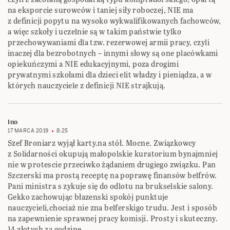
na eksporcie surowców i taniej siły roboczej, NIE ma
z definicji popytu na wysoko ‎wykwalifikowanych fachowców,
a więc szkoły i uczelnie są w takim państwie tylko
‎przechowywaniami dla tzw. rezerwowej armii pracy, czyli
inaczej dla bezrobotnych – innymi ‎słowy są one placówkami
opiekuńczymi a NIE edukacyjnymi, poza drogimi
prywatnymi ‎szkołami dla dzieci elit władzy i pieniądza, a w
których nauczyciele z definicji NIE strajkują.‎
Ino
17 MARCA 2019
8:25
Szef Broniarz wyjął karty.na stół. Mocne. Związkowcy
z Solidarności okupują małopolskie kuratorium bynajmniej
nie w protescie przeciwko żądaniem drugiego związku. Pan
Szczerski ma prostą receptę na poprawę finansów belfrów.
Pani ministra s zykuje się do odlotu na brukselskie salony.
Gekko zachowując błazenski spokój punktuje
nauczycieli,chociaż nie zna belferskigo trudu. Jest i sposób
na zapewnienie sprawnej pracy komisji. Prosty i skuteczny.
14 złotych za godzinę