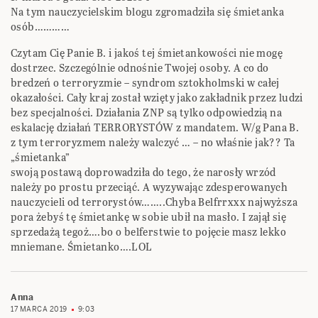
Na tym nauczycielskim blogu zgromadziła się śmietanka
osób…………
Czytam Cię Panie B. i jakoś tej śmietankowości nie mogę
dostrzec. Szczególnie odnośnie Twojej osoby. A co do
bredzeń o terroryzmie – syndrom sztokholmski w całej
okazałości. Cały kraj został wzięty jako zakładnik przez ludzi
bez specjalności. Działania ZNP są tylko odpowiedzią na
eskalację działań TERRORYSTÓW z mandatem. W/g Pana B.
z tym terroryzmem należy walczyć … – no właśnie jak?? Ta
„śmietanka”
swoją postawą doprowadziła do tego, że narosły wrzód
należy po prostu przeciąć. A wyzywając zdesperowanych
nauczycieli od terrorystów……..Chyba Belfrrxxx najwyższa
pora żebyś tę śmietankę w sobie ubił na masło. I zajął się
sprzedażą tegoż….bo o belferstwie to pojęcie masz lekko
mniemane. Śmietanko….LOL
Anna
17 MARCA 2019
9:03