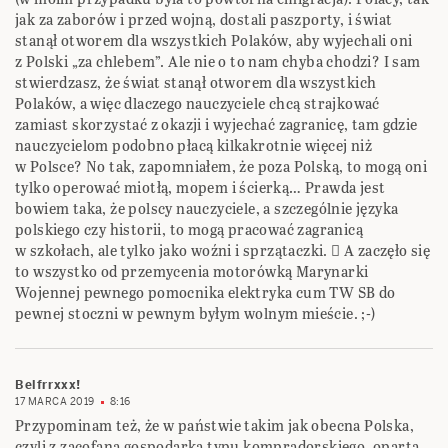
‎jak za zaborów i przed wojną, dostali paszporty, i świat
stanął otworem dla wszystkich Polaków, ‎aby wyjechali oni
z Polski „za chlebem”. Ale nie o to nam chyba chodzi? I sam
stwierdzasz, że ‎świat stanął otworem dla wszystkich
Polaków, a więc dlaczego nauczyciele chcą strajkować
‎zamiast skorzystać z okazji i wyjechać zagranicę, tam gdzie
nauczycielom podobno płacą ‎kilkakrotnie więcej niż
w Polsce? No tak, zapomniałem, że poza Polską, to mogą oni
tylko ‎operować miotłą, mopem i ścierką… Prawda jest
bowiem taka, że polscy nauczyciele, a ‎szczególnie języka
polskiego czy historii, to mogą pracować zagranicą
w szkołach, ale tylko ‎jako woźni i sprzątaczki.  A zaczęło się
to wszystko od przemycenia motorówką Marynarki
‎Wojennej pewnego pomocnika elektryka cum TW SB do
pewnej stoczni w pewnym byłym ‎wolnym mieście. ;-)‎
Belfrrxxx!
17 MARCA 2019
8:16
Przypominam też, że w państwie takim jak obecna Polska,
czyli z zacofaną gospodarką typu kompradorskiego, ‎opartą