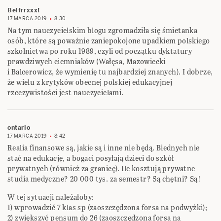
Belfrrxxx!
17 MARCA 2019
8:30
Na tym nauczycielskim blogu zgromadziła się śmietanka
osób, które są poważnie zaniepokojone ‎upadkiem polskiego
szkolnictwa po roku 1989, czyli od początku dyktatury
prawdziwych ‎ciemniaków (Wałęsa, Mazowiecki
i Balcerowicz, że wymienię tu najbardziej znanych). I dobrze,
‎że wielu z krytyków obecnej polskiej edukacyjnej
rzeczywistości jest nauczycielami.‎
ontario
17 MARCA 2019
8:42
Realia finansowe są, jakie są i inne nie będą. Biednych nie
stać na edukację, a bogaci posyłają dzieci do szkół
prywatnych (również za granicę). Ile kosztują prywatne
studia medyczne? 20 000 tys. za semestr? Są chętni? Są!
W tej sytuacji należałoby:
1) wprowadzić 7 klas sp (zaoszczędzona forsa na podwyżki);
2) zwiększyć pensum do 26 (zaoszczędzona forsa na