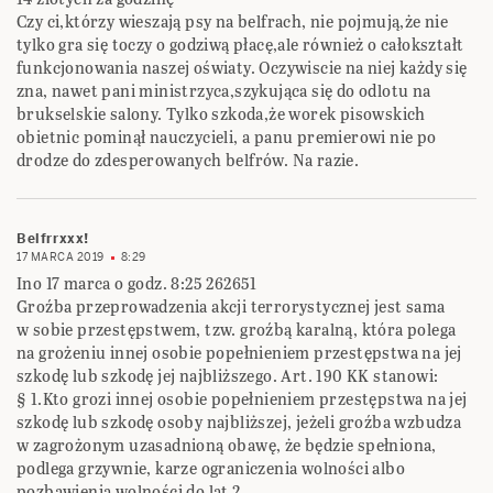
Czy ci,którzy wieszają psy na belfrach, nie pojmują,że nie
tylko gra się toczy o godziwą płacę,ale również o całokształt
funkcjonowania naszej oświaty. Oczywiscie na niej każdy się
zna, nawet pani ministrzyca,szykująca się do odlotu na
brukselskie salony. Tylko szkoda,że worek pisowskich
obietnic pominął nauczycieli, a panu premierowi nie po
drodze do zdesperowanych belfrów. Na razie.
Belfrrxxx!
17 MARCA 2019
8:29
Ino 17 marca o godz. 8:25 262651
Groźba przeprowadzenia akcji terrorystycznej jest sama
w sobie przestępstwem, tzw. groźbą ‎karalną, która polega
na grożeniu innej osobie popełnieniem przestępstwa na jej
szkodę lub ‎szkodę jej najbliższego. Art. 190 KK stanowi:‎
‎§ 1.Kto grozi innej osobie popełnieniem przestępstwa na jej
szkodę lub szkodę osoby ‎najbliższej, jeżeli groźba wzbudza
w zagrożonym uzasadnioną obawę, że będzie spełniona,
‎podlega grzywnie, karze ograniczenia wolności albo
pozbawienia wolności do lat 2.‎