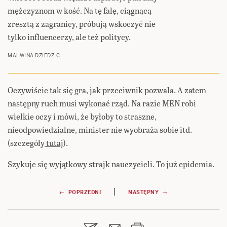
mężczyznom w kość. Na tę falę, ciągnącą
zresztą z zagranicy, próbują wskoczyć nie
tylko influencerzy, ale też politycy.
MALWINA DZIEDZIC
Oczywiście tak się gra, jak przeciwnik pozwala. A zatem
następny ruch musi wykonać rząd. Na razie MEN robi
wielkie oczy i mówi, że byłoby to straszne,
nieodpowiedzialne, minister nie wyobraża sobie itd.
(szczegóły
tutaj
).
Szykuje się wyjątkowy strajk nauczycieli. To już epidemia.
Nawigacja
|
← POPRZEDNI
NASTĘPNY →
wpisu