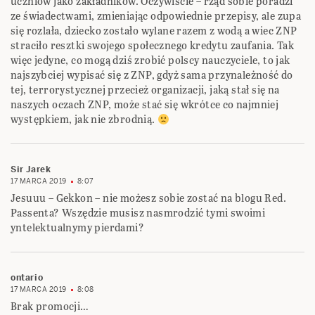
uczniów jako zakładników. ‎Oczywiście – rząd sobie poradzi
ze świadectwami, zmieniając odpowiednie przepisy, ale zupa
‎się rozlała, dziecko zostało wylane razem z wodą a wiec ZNP
straciło resztki swojego ‎społecznego kredytu zaufania. Tak
więc jedyne, co mogą dziś zrobić polscy nauczyciele, to jak
‎najszybciej wypisać się z ZNP, gdyż sama przynależność do
tej, terrorystycznej przecież ‎organizacji, jaką stał się na
naszych oczach ZNP, może stać się wkrótce co najmniej
‎występkiem, jak nie zbrodnią.
Sir Jarek
17 MARCA 2019
8:07
Jesuuu – Gekkon – nie możesz sobie zostać na blogu Red.
Passenta? Wszędzie musisz nasmrodzić tymi swoimi
yntelektualnymy pierdami?
ontario
17 MARCA 2019
8:08
Brak promocji…