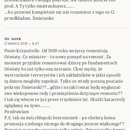
psuł. A Ty tylko śmietankujesz…….
…bo przecież kompletnie nic nie rozumiesz z tego co Ci
przedkładam. Śmietanko
Sir Jarek
17 MARCA 2019
11:47
Panie Krzysztofie. Od 1989 roku wszyscy remontują
Oświatę. Co minister – to nowy pomysł na remont. Za
moment przyjdzie remontować dziurę po fundamentach
Oświaty bo już tylko ona zostanie. Choć myślę, że
wystrzelanie terrorystów i ich zakładników w jakiś sposób
tę dziurę mogłoby zapełnić. Tylko co wtedy poczną postacie
pokroju Śmietanki??…gdzie i na jaki temat będą wygłaszać
swe wiekopomne rady i przemyślenia dotyczące remontu??
I tak się wlecze to już przez trzydzieści lat. Skutki katastrofy
oglądamy na żywo………
Pozdrawiam
P.S. tak na mój chłopski bezrozumek – po cholerę komu
promocja z jednego niczego do drugiego jeszcze większego??
Przecież za trochę zostanie tylko religia. Pytanie tylko brzmi