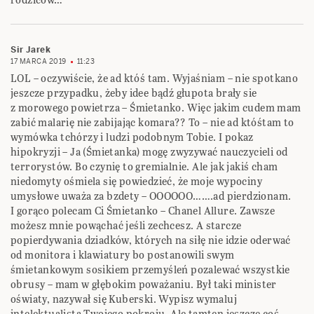
Sir Jarek
17 MARCA 2019
11:23
LOL – oczywiście, że ad któś tam. Wyjaśniam – nie spotkano
jeszcze przypadku, żeby idee bądź głupota brały sie
z morowego powietrza – Śmietanko. Więc jakim cudem mam
zabić malarię nie zabijając komara?? To – nie ad któśtam to
wymówka tchórzy i ludzi podobnym Tobie. I pokaz
hipokryzji – Ja (Śmietanka) mogę zwyzywać nauczycieli od
terrorystów. Bo czynię to gremialnie. Ale jak jakiś cham
niedomyty ośmiela się powiedzieć, że moje wypociny
umysłowe uważa za bzdety – OOOOOO…….ad pierdzionam.
I gorąco polecam Ci Śmietanko – Chanel Allure. Zawsze
możesz mnie powąchać jeśli zechcesz. A starcze
popierdywania dziadków, których na siłę nie idzie oderwać
od monitora i klawiatury bo postanowili swym
śmietankowym sosikiem przemyśleń pozalewać wszystkie
obrusy – mam w głębokim poważaniu. Był taki minister
oświaty, nazywał się Kuberski. Wypisz wymaluj
intelektualista Twojego pokroju. Ale tamten jeszcze coś