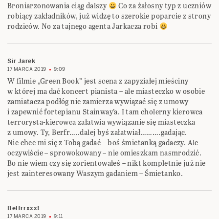
Broniarzonowania ciąg dalszy
Co za żałosny typ z uczniów
robiący zakładników, już widzę to szerokie poparcie z strony
rodziców. No za tajnego agenta Jarkacza robi
Sir Jarek
17 MARCA 2019
9:09
W filmie „Green Book” jest scena z zapyziałej mieściny
w której ma dać koncert pianista – ale miasteczko w osobie
zamiatacza podłóg nie zamierza wywiązać się z umowy
i zapewnić fortepianu Stainway’a. I tam cholerny kierowca
terrorysta-kierowca załatwia wywiązanie się miasteczka
z umowy. Ty, Berfr…..dalej byś załatwiał……….gadając.
Nie chce mi się z Tobą gadać – boś śmietanką gadaczy. Ale
oczywiście – sprowokowany – nie omieszkam nasmrodzić.
Bo nie wiem czy się zorientowałeś – nikt kompletnie już nie
jest zainteresowany Waszym gadaniem – Śmietanko.
Belfrrxxx!
17 MARCA 2019
9:11