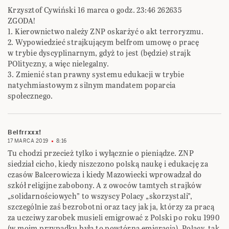
Krzysztof Cywiński 16 marca o godz. 23:46‎ ‎262635‎
ZGODA!‎
‎1. Kierownictwo należy ZNP oskarżyć o akt terroryzmu.‎
‎2. Wypowiedzieć strajkującym belfrom umowę o pracę
w trybie dyscyplinarnym, gdyż to jest ‎‎(będzie) strajk
POlityczny, a więc nielegalny.‎
‎3. Zmienić stan prawny systemu edukacji w trybie
natychmiastowym z silnym mandatem ‎poparcia
społecznego.‎
Belfrrxxx!
17 MARCA 2019
8:16
Tu chodzi przecież tylko i wyłącznie o pieniądze. ZNP
siedział cicho, kiedy niszczono polską naukę i ‎edukację za
czasów Balcerowicza i kiedy Mazowiecki wprowadzał do
szkół religijne zabobony. ‎A z owoców tamtych strajków
„solidarnościowych” to wszyscy Polacy „skorzystali”,
‎szczególnie zaś bezrobotni oraz tacy jak ja, którzy za pracą
za uczciwy zarobek musieli ‎emigrować z Polski po roku 1990
(w moim przypadku była to powtórna emigracja). Polacy, tak