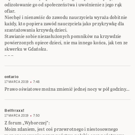
odizolowanie go od społeczeństwa i uwolnienie z jego rąk
ofiar.
Niechęć i nienawiśc do zawodu nauczyciela wyraża dobitnie
każdy, kto popiera zawód nauczyciela jako przykrywkę dla
szantażowania krzywdą dzieci.
Stawianie sobie niezasłużonych pomników na krzywdzie
powierzonych opiece dzieci, nie ma innego końca, jak ten ze
skwerku w Gdańsku.
– – –
ontario
17 MARCA 2019
7:48
Prawo oświatowe można zmienić jednej nocy w pół godziny…
Belfrrxxx!
17 MARCA 2019
7:50
Z forum „Wyborczej”:
Moim zdaniem, jest coś przewrotnego i niestosownego