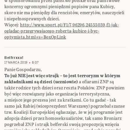
w sponsorowaniu przez państwo polskie oraz państwowe
koncerny ogromnymi pieniędzmi popisów pana Kubicy,
skoro nie ma pieniędzy dla rencistów, emerytów, nauczycieli
i niepełnosprawnych dzieci.
Więcej:
http://www.sport.pl/F1/7,96296,24555039,f1-jak-
ogladac-przegrywajacego-roberta-kubice-i-byc-
optymista.html#s=BoxOpLink
Belfrrxxx!
17 MARCA 2019
8:07
Panie Gospodarzu,‎
To już NIE jest więc strajk – to jest terroryzm w którym
zakładnikami są dzieci (uczniowie) ‎‎
a ofiarami ZNP są
także rodzice tych dzieci oraz reszta Polaków. ZNP powinien
być więc ‎rozwiązany jako organizacja terrorystyczna,
a miejsce jego prezesa jest za kratkami. Co tu gadać ‎‎- tak
samo jak Rabiej (wiceprezydent Warszawy) pogrzebał szanse
tzw. Koalicji Europejskiej ‎ogłaszając, że w jej programie jest
adopcja dzieci przez homoseksualistów, tak samo Broniarz
‎pogrzebał ZNP i strajk belferski swoją propozycją wzięcia