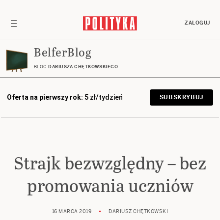
ZALOGUJ
BelferBlog
BLOG
DARIUSZA CHĘTKOWSKIEGO
Oferta na pierwszy rok:
5 zł/tydzień
SUBSKRYBUJ
Strajk bezwzględny – bez
promowania uczniów
16 MARCA 2019
DARIUSZ CHĘTKOWSKI