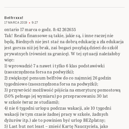
Belfrrxxx!
17 MARCA 2019
9:27
ontario 17 marca o godz. 8:42‎ ‎262655‎
Tak! Realia finansowe są takie, jakie są, i inne raczej nie
będą. Biednych nie jest stać na dobrą ‎edukację a zła edukacja
jest gorsza niż jej brak, zaś bogaci posyłają dzieci do szkół
prywatnych ‎‎(również za granicę). W tej sytuacji należałoby
więc:‎
‎1) wprowadzić 7 a nawet i tylko 6 klas podstawówki
(zaoszczędzona forsa na podwyżki);‎
‎2) zwiększyć pensum belfrów do co najmniej 26 godzin
tygodniowo (zaoszczędzona forsa na ‎podwyżki);‎
‎3) przywrócić możliwość pójścia na emeryturę pomostową
(50% pełnego jej wymiaru) po ‎przepracowaniu 30 lat
w szkole (wraz ze studiami);‎
‎4) nie 6 tygodni urlopu podczas wakacji, ale 10 tygodni
wakacji (w tym czasie żadnej pracy w ‎szkole, żadnych
dyżurów itp.) ale to powinien być urlop BEZpłatny;‎
‎5) Last but not least – znieść Kartę Nauczyciela, jako