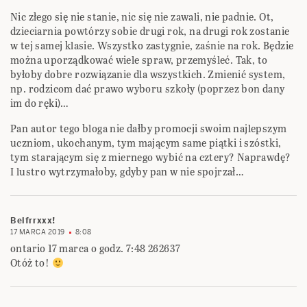
Nic złego się nie stanie, nic się nie zawali, nie padnie. Ot,
dzieciarnia powtórzy sobie drugi rok, na drugi rok zostanie
w tej samej klasie. Wszystko zastygnie, zaśnie na rok. Będzie
można uporządkować wiele spraw, przemyśleć. Tak, to
byłoby dobre rozwiązanie dla wszystkich. Zmienić system,
np. rodzicom dać prawo wyboru szkoły (poprzez bon dany
im do ręki)…
Pan autor tego bloga nie dałby promocji swoim najlepszym
uczniom, ukochanym, tym mającym same piątki i szóstki,
tym starającym się z miernego wybić na cztery? Naprawdę?
I lustro wytrzymałoby, gdyby pan w nie spojrzał…
Belfrrxxx!
17 MARCA 2019
8:08
ontario 17 marca o godz. 7:48 262637
Otóż to!