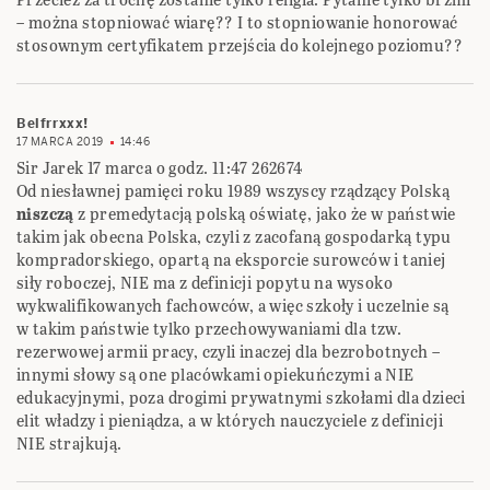
– można stopniować wiarę?? I to stopniowanie honorować
stosownym certyfikatem przejścia do kolejnego poziomu??
Belfrrxxx!
17 MARCA 2019
14:46
Sir Jarek 17 marca o godz. 11:47‎ ‎262674‎
Od niesławnej pamięci roku 1989 wszyscy rządzący Polską
niszczą
z premedytacją ‎polską oświatę, jako że w państwie
takim jak obecna Polska, czyli z zacofaną gospodarką typu
‎kompradorskiego, opartą na eksporcie surowców i taniej
siły roboczej, NIE ma z definicji ‎popytu na wysoko
wykwalifikowanych fachowców, a więc szkoły i uczelnie są
w takim ‎państwie tylko przechowywaniami dla tzw.
rezerwowej armii pracy, czyli inaczej dla ‎bezrobotnych –
innymi słowy są one placówkami opiekuńczymi a NIE
edukacyjnymi, poza ‎drogimi prywatnymi szkołami dla dzieci
elit władzy i pieniądza, a w których nauczyciele z ‎definicji
NIE strajkują.‎