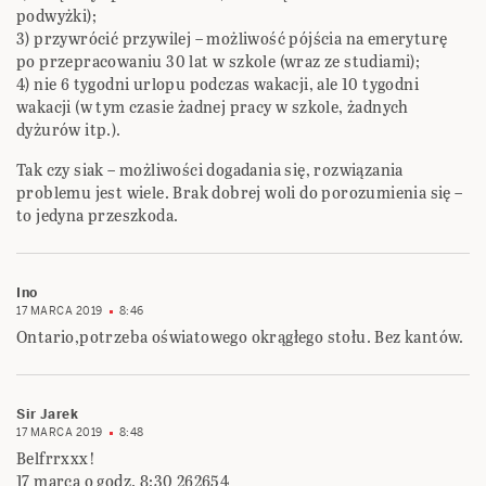
podwyżki);
3) przywrócić przywilej – możliwość pójścia na emeryturę
po przepracowaniu 30 lat w szkole (wraz ze studiami);
4) nie 6 tygodni urlopu podczas wakacji, ale 10 tygodni
wakacji (w tym czasie żadnej pracy w szkole, żadnych
dyżurów itp.).
Tak czy siak – możliwości dogadania się, rozwiązania
problemu jest wiele. Brak dobrej woli do porozumienia się –
to jedyna przeszkoda.
Ino
17 MARCA 2019
8:46
Ontario,potrzeba oświatowego okrągłego stołu. Bez kantów.
Sir Jarek
17 MARCA 2019
8:48
Belfrrxxx!
17 marca o godz. 8:30 262654