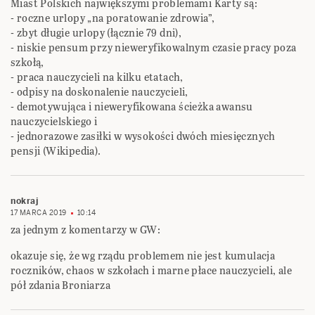
Miast Polskich ‎największymi problemami Karty są:‎
‎- roczne urlopy „na poratowanie zdrowia”,‎
‎- zbyt długie urlopy (łącznie 79 dni),‎
‎- niskie pensum przy nieweryfikowalnym czasie pracy poza
szkołą,‎
‎- praca nauczycieli na kilku etatach,‎
‎- odpisy na doskonalenie nauczycieli,‎
‎- demotywująca i nieweryfikowana ścieżka awansu
nauczycielskiego i
‎- jednorazowe zasiłki w wysokości dwóch miesięcznych
pensji (Wikipedia).‎
nokraj
17 MARCA 2019
10:14
za jednym z komentarzy w GW:
okazuje się, że wg rządu problemem nie jest kumulacja
roczników, chaos w szkołach i marne płace nauczycieli, ale
pół zdania Broniarza