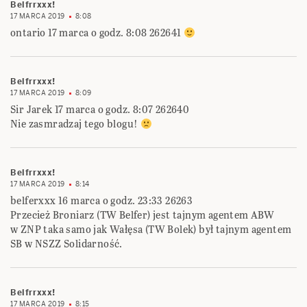
Belfrrxxx!
17 MARCA 2019
8:08
ontario 17 marca o godz. 8:08 262641
Belfrrxxx!
17 MARCA 2019
8:09
Sir Jarek 17 marca o godz. 8:07 262640
Nie zasmradzaj tego blogu!
Belfrrxxx!
17 MARCA 2019
8:14
belferxxx 16 marca o godz. 23:33‎ ‎26263‎
Przecież Broniarz (TW Belfer) jest tajnym agentem ABW
w ZNP taka samo jak Wałęsa (TW ‎Bolek) był tajnym agentem
SB w NSZZ Solidarność.‎
Belfrrxxx!
17 MARCA 2019
8:15