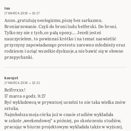
Ino
17 MARCA 2019
10:17
Anno, gratuluję neologizmu,piszę bez sarkazmu.
Broniarzowanie. Czyli do broni ludu belferski. Do broni.
Tylko my nie z tych,co palą opony…. Jezeli jesteś
nauczycielem, to powinnaś krótko i na temat naswietlić
przyczyny zapowiadanego protestu zarowno młodzieży oraz
rodzicom i uciąć wszelkie dyskusje,a nie bawić się w słowne
przepychanki.
kaesjot
17 MARCA 2019
10:21
Belfrrxxx!
17 marca o godz. 9:27
Być wykładowcą w prywatnej uczelni to nie taka wielka znów
sztuka.
Najmłodsza moja córka już w czasie studiów wykładała
w szkole „weekendowej” a później, po skończeniu studiów,
pracując w biurze projektowym wykładała także w wyższej,