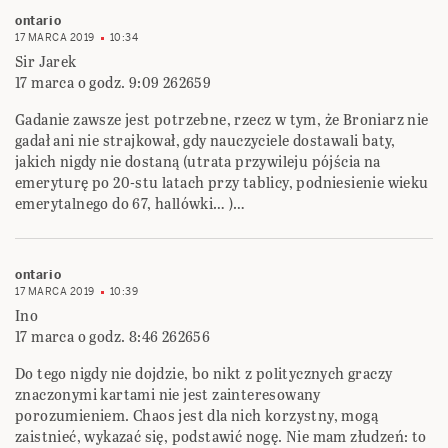
ontario
17 MARCA 2019
10:34
Sir Jarek
17 marca o godz. 9:09 262659
Gadanie zawsze jest potrzebne, rzecz w tym, że Broniarz nie
gadał ani nie strajkował, gdy nauczyciele dostawali baty,
jakich nigdy nie dostaną (utrata przywileju pójścia na
emeryturę po 20-stu latach przy tablicy, podniesienie wieku
emerytalnego do 67, hallówki… )…
ontario
17 MARCA 2019
10:39
Ino
17 marca o godz. 8:46 262656
Do tego nigdy nie dojdzie, bo nikt z politycznych graczy
znaczonymi kartami nie jest zainteresowany
porozumieniem. Chaos jest dla nich korzystny, mogą
zaistnieć, wykazać się, podstawić nogę. Nie mam złudzeń: to