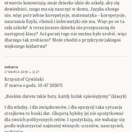
otwarcie komentują: moje dziecko idzie do szkoły, aby się
dowiedzieć, czego ma się nauczyć w domu. Języka obcego
nie, więc potrzebne korepetycje, matematyka – korepetycje,
nauczania fizyki, chemii i informatyki nie ma. Więc po co ta
cała szkoła? A teraz jeszcze dziecka nie przepuszczą do
następnej klasy? Już gorzej tego nie można było zrobić, więc
dlaczego tak zrobiono? Może chodzi o przykrycie jakiegoś
większego łajdactwa?
ontario
17 MARCA 2019
11:17
Krzysztof Cywiński
17 marca o godz. 10:47 262671
„Boskim darem takie baty, każdy kułak spieniężymy” (klasyk)
I dla władzy, i dla związkowców, i dla opozycji taka sytuacja
strajkowa to boski dar. Głupotą byłoby jej nie spożytkować
dla swoich politycznych celów. I spożytkują, nie wahając się
podle wykorzystać najmniej winnych: uczniów, nauczycieli,
rodziców…