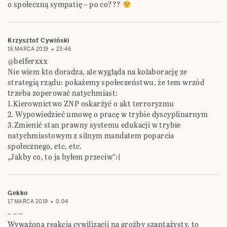
o społeczną sympatię – po co???
Krzysztof Cywiński
16 MARCA 2019
23:46
@belferxxx
Nie wiem kto doradza, ale wygląda na kolaborację ze
strategią rządu: pokażemy społeczeństwu, że tem wrzód
trzeba zoperować natychmiast:
1.Kierownictwo ZNP oskarżyć o akt terroryzmu
2. Wypowiedzieć umowę o pracę w trybie dyscyplinarnym
3.Zmienić stan prawny systemu edukacji w trybie
natychmiastowym z silnym mandatem poparcia
społecznego, etc, etc.
„Jakby co, to ja byłem przeciw”:(
Gekko
17 MARCA 2019
0:04
– – –
Wyważona reakcja cywilizacji na groźby szantażysty, to