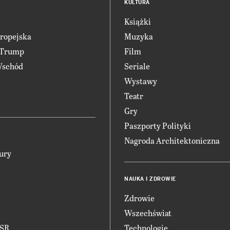
KULTURA
Książki
ropejska
Muzyka
 Trump
Film
Wschód
Seriale
Wystawy
Teatr
Gry
Paszporty Polityki
Nagroda Architektoniczna
ury
NAUKA I ZDROWIE
Zdrowie
Wszechświat
CSR
Technologie