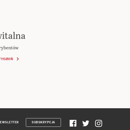
italna
krybentów
TYDZIEŃ
EWSLETTER
SUBSKRYPCJA