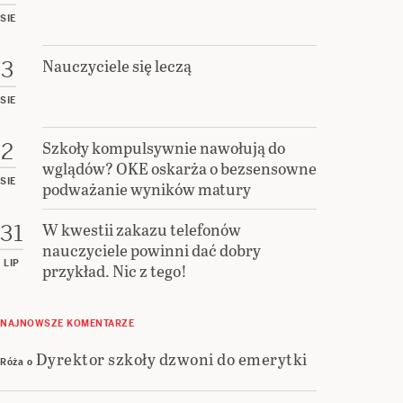
SIE
Nauczyciele się leczą
3
SIE
Szkoły kompulsywnie nawołują do
2
wglądów? OKE oskarża o bezsensowne
SIE
podważanie wyników matury
W kwestii zakazu telefonów
31
nauczyciele powinni dać dobry
LIP
przykład. Nic z tego!
NAJNOWSZE KOMENTARZE
Dyrektor szkoły dzwoni do emerytki
Róża
o