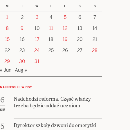
M
T
W
T
F
S
S
1
2
3
4
5
6
7
8
9
10
11
12
13
14
15
16
17
18
19
20
21
22
23
24
25
26
27
28
29
30
31
« Jun
Aug »
NAJNOWSZE WPISY
Nadchodzi reforma. Część władzy
6
trzeba będzie oddać uczniom
SIE
Dyrektor szkoły dzwoni do emerytki
5