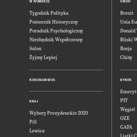
W NUMERZE
ŚWIAT
Tygodnik Polityka
Brexit
Pomocnik Historyczny
Unia Eu
Poradnik Psychologiczny
Donald
Niezbędnik Współczesny
Bliski 
Salon
Rosja
Żyjmy Lepiej
Chiny
KORONAWIRUS
RYNEK
Emeryt
PIT
KRAJ
Węgiel
Wybory Prezydenckie 2020
OZE
PiS
GAFA
Lewica
Listki 