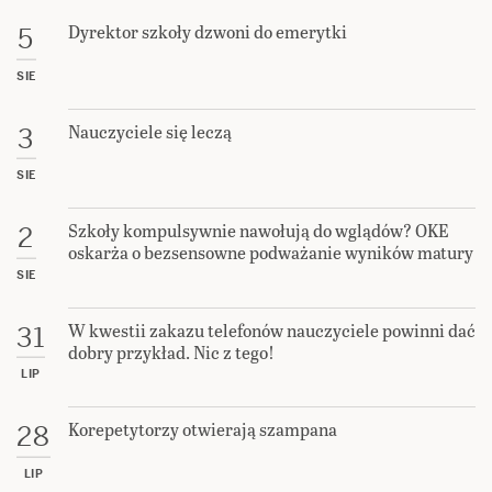
Dyrektor szkoły dzwoni do emerytki
5
SIE
Nauczyciele się leczą
3
SIE
Szkoły kompulsywnie nawołują do wglądów? OKE
2
oskarża o bezsensowne podważanie wyników matury
SIE
W kwestii zakazu telefonów nauczyciele powinni dać
31
dobry przykład. Nic z tego!
LIP
Korepetytorzy otwierają szampana
28
LIP