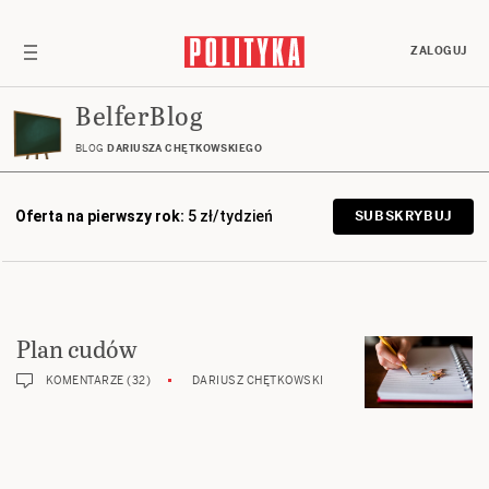
ZALOGUJ
BelferBlog
BLOG
DARIUSZA CHĘTKOWSKIEGO
Oferta na pierwszy rok:
5 zł/tydzień
SUBSKRYBUJ
Plan cudów
KOMENTARZE (32)
DARIUSZ CHĘTKOWSKI