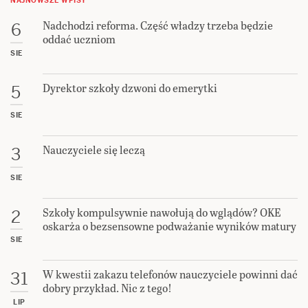
NAJNOWSZE WPISY
Nadchodzi reforma. Część władzy trzeba będzie
6
oddać uczniom
SIE
Dyrektor szkoły dzwoni do emerytki
5
SIE
Nauczyciele się leczą
3
SIE
Szkoły kompulsywnie nawołują do wglądów? OKE
2
oskarża o bezsensowne podważanie wyników matury
SIE
W kwestii zakazu telefonów nauczyciele powinni dać
31
dobry przykład. Nic z tego!
LIP