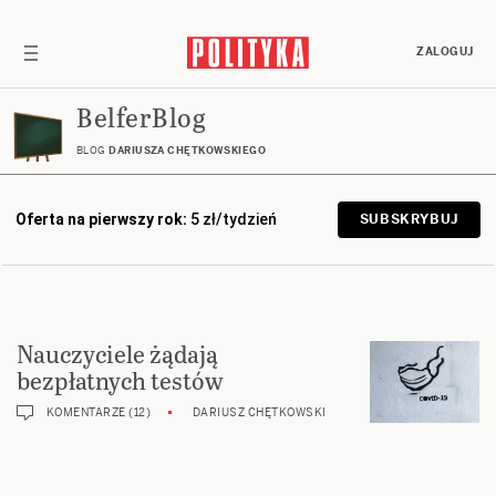
ZALOGUJ
BelferBlog
BLOG
DARIUSZA CHĘTKOWSKIEGO
Oferta na pierwszy rok:
5 zł/tydzień
SUBSKRYBUJ
Nauczyciele żądają
bezpłatnych testów
KOMENTARZE (12)
DARIUSZ CHĘTKOWSKI