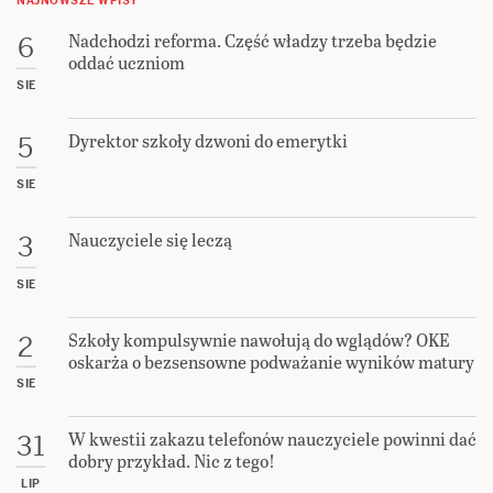
NAJNOWSZE WPISY
Nadchodzi reforma. Część władzy trzeba będzie
6
oddać uczniom
SIE
Dyrektor szkoły dzwoni do emerytki
5
SIE
Nauczyciele się leczą
3
SIE
Szkoły kompulsywnie nawołują do wglądów? OKE
2
oskarża o bezsensowne podważanie wyników matury
SIE
W kwestii zakazu telefonów nauczyciele powinni dać
31
dobry przykład. Nic z tego!
LIP