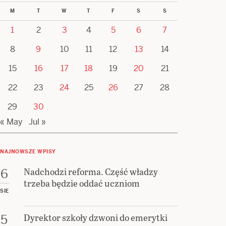
M
T
W
T
F
S
S
1
2
3
4
5
6
7
8
9
10
11
12
13
14
15
16
17
18
19
20
21
22
23
24
25
26
27
28
29
30
« May
Jul »
NAJNOWSZE WPISY
Nadchodzi reforma. Część władzy
6
trzeba będzie oddać uczniom
SIE
Dyrektor szkoły dzwoni do emerytki
5