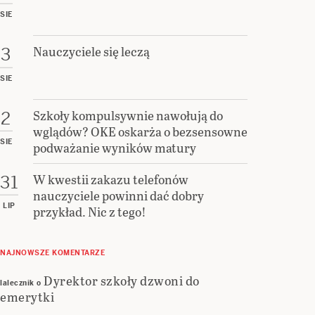
SIE
Nauczyciele się leczą
3
SIE
Szkoły kompulsywnie nawołują do
2
wglądów? OKE oskarża o bezsensowne
SIE
podważanie wyników matury
W kwestii zakazu telefonów
31
nauczyciele powinni dać dobry
LIP
przykład. Nic z tego!
NAJNOWSZE KOMENTARZE
Dyrektor szkoły dzwoni do
lalecznik
o
emerytki