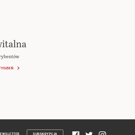
italna
krybentów
TYDZIEŃ
EWSLETTER
SUBSKRYPCJA