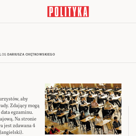
LOG
DARIUSZA CHĘTKOWSKIEGO
urzystów, aby
 wady. Zdający mogą
ę data egzaminu.
ajową. Na stronie
a jest zdawana 4
(angielski).