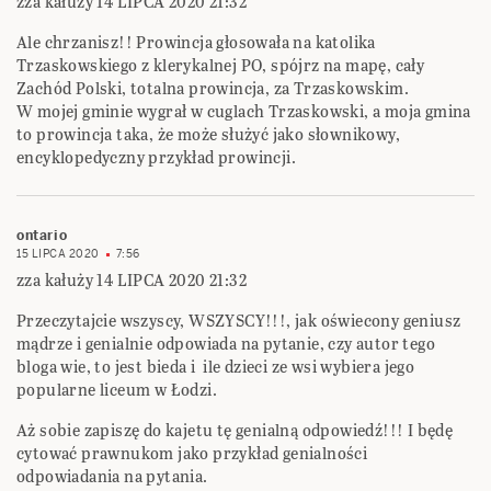
zza kałuży 14 LIPCA 2020 21:32
Ale chrzanisz!! Prowincja głosowała na katolika
Trzaskowskiego z klerykalnej PO, spójrz na mapę, cały
Zachód Polski, totalna prowincja, za Trzaskowskim.
W mojej gminie wygrał w cuglach Trzaskowski, a moja gmina
to prowincja taka, że może służyć jako słownikowy,
encyklopedyczny przykład prowincji.
ontario
15 LIPCA 2020
7:56
zza kałuży 14 LIPCA 2020 21:32
Przeczytajcie wszyscy, WSZYSCY!!!, jak oświecony geniusz
mądrze i genialnie odpowiada na pytanie, czy autor tego
bloga wie, to jest bieda i ile dzieci ze wsi wybiera jego
popularne liceum w Łodzi.
Aż sobie zapiszę do kajetu tę genialną odpowiedź!!! I będę
cytować prawnukom jako przykład genialności
odpowiadania na pytania.