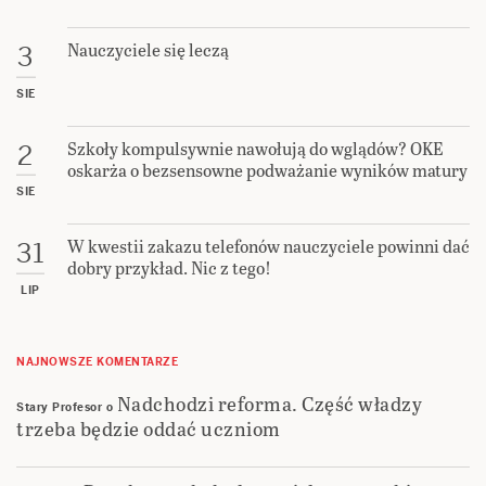
Nauczyciele się leczą
3
SIE
Szkoły kompulsywnie nawołują do wglądów? OKE
2
oskarża o bezsensowne podważanie wyników matury
SIE
W kwestii zakazu telefonów nauczyciele powinni dać
31
dobry przykład. Nic z tego!
LIP
NAJNOWSZE KOMENTARZE
Nadchodzi reforma. Część władzy
Stary Profesor
o
trzeba będzie oddać uczniom