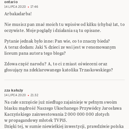
ontario
14 LIPCA 2020
17:46
Arbakadarba!
Nie musisz pan znać moich tu wpisów od kilku (chyba) lat, to
oczywiste. Moje poglądy i działania są tu opisane.
Pytanie jednak było inne: Pan wie, co to znaczy bieda?
A teraz dodam: Jaki % dzieci ze wsi jest w renomowanym
liceum pana autora tego bloga?
Zdowa część narodu? A, to ci z miast oświeceni oraz
głosujący na zdeklarowanego katolika Trzaskowskiego?
zza kałuży
14 LIPCA 2020
21:32
Na całe szczęście już niedługo zajaśnieje w pełnym swoim
blasku mądrość Naszego Ukochanego Przywódcy Jarosława
Kaczyńskiego zainwestowania 2 000 000 000 złotych
w propagandowy młotek TVPiS.
Dzięki tej, w sumie niewielkiej inwestycji, prawdziwie polska