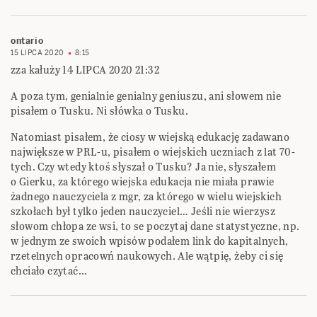
ontario
15 LIPCA 2020
8:15
zza kałuży 14 LIPCA 2020 21:32
A poza tym, genialnie genialny geniuszu, ani słowem nie
pisałem o Tusku. Ni słówka o Tusku.
Natomiast pisałem, że ciosy w wiejską edukację zadawano
największe w PRL-u, pisałem o wiejskich uczniach z lat 70-
tych. Czy wtedy ktoś słyszał o Tusku? Ja nie, słyszałem
o Gierku, za którego wiejska edukacja nie miała prawie
żadnego nauczyciela z mgr, za którego w wielu wiejskich
szkołach był tylko jeden nauczyciel… Jeśli nie wierzysz
słowom chłopa ze wsi, to se poczytaj dane statystyczne, np.
w jednym ze swoich wpisów podałem link do kapitalnych,
rzetelnych opracowń naukowych. Ale wątpię, żeby ci się
chciało czytać…