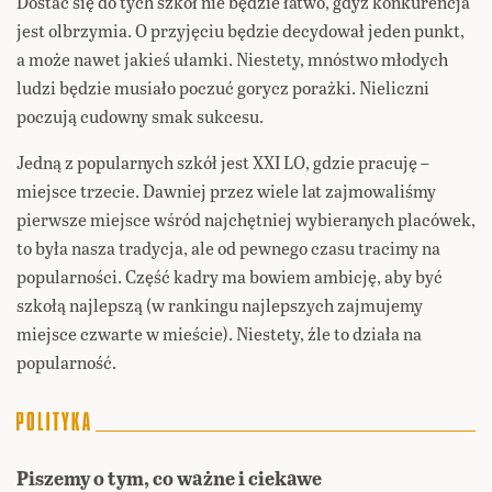
Dostać się do tych szkół nie będzie łatwo, gdyż konkurencja
jest olbrzymia. O przyjęciu będzie decydował jeden punkt,
a może nawet jakieś ułamki. Niestety, mnóstwo młodych
ludzi będzie musiało poczuć gorycz porażki. Nieliczni
poczują cudowny smak sukcesu.
Jedną z popularnych szkół jest XXI LO, gdzie pracuję –
miejsce trzecie. Dawniej przez wiele lat zajmowaliśmy
pierwsze miejsce wśród najchętniej wybieranych placówek,
to była nasza tradycja, ale od pewnego czasu tracimy na
popularności. Część kadry ma bowiem ambicję, aby być
szkołą najlepszą (w rankingu najlepszych zajmujemy
miejsce czwarte w mieście). Niestety, źle to działa na
popularność.
Piszemy o tym, co ważne i ciekawe