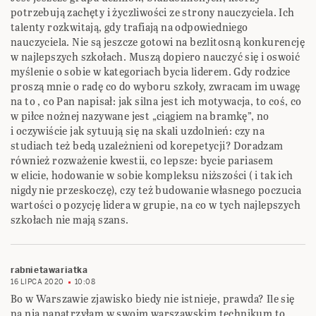
potrzebują zachęty i życzliwości ze strony nauczyciela. Ich
talenty rozkwitają, gdy trafiają na odpowiedniego
nauczyciela. Nie są jeszcze gotowi na bezlitosną konkurencję
w najlepszych szkołach. Muszą dopiero nauczyć się i oswoić
myślenie o sobie w kategoriach bycia liderem. Gdy rodzice
proszą mnie o radę co do wyboru szkoły, zwracam im uwagę
na to , co Pan napisał: jak silna jest ich motywacja, to coś, co
w piłce nożnej nazywane jest „ciągiem na bramkę”, no
i oczywiście jak sytuują się na skali uzdolnień: czy na
studiach też bedą uzależnieni od korepetycji? Doradzam
również rozważenie kwestii, co lepsze: bycie pariasem
w elicie, hodowanie w sobie kompleksu niższości ( i tak ich
nigdy nie przeskoczę), czy też budowanie własnego poczucia
wartości o pozycję lidera w grupie, na co w tych najlepszych
szkołach nie mają szans.
rabnietawariatka
16 LIPCA 2020
10:08
Bo w Warszawie zjawisko biedy nie istnieje, prawda? Ile się
na nią napatrzyłam w swoim warszawskim technikum to