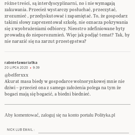
różne treści, są interdyscyplinarni, no i nie wymagają
zakuwania. Przecież wystarczy posłuchać, przeczytać,
zrozumieć , przedyskutować i zapamiętać. To, że gospodarz
takimi słowy zaprezentował szkołę, nie oznacza pokrywania
się z wyobrażeniami odbiorcy. Nieostro zdefiniowane byty
prowadzą do nieporozumień. Więc jak podjąć temat? Tak, by
nie narazić się na zarzut przestępstwa?
rabnietawariatka
20 LIPCA 2020
9:39
@belferxxx
Akurat masa biedy w gospodarce wolnorynkowej mnie nie
dziwi – przecież ona z samego założenia polega na tym że
bogaci mają się bogacić, a biedni biednieć.
Aby komentować, zaloguj się na konto portalu Polityka.pl
NICK LUB EMAIL :