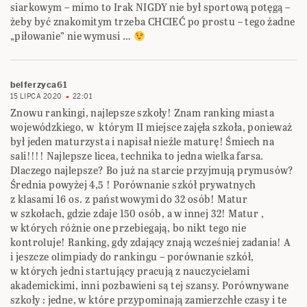
siarkowym – mimo to Irak NIGDY nie był sportową potęgą –
żeby być znakomitym trzeba CHCIEĆ po prostu – tego żadne
„piłowanie” nie wymusi …
belferzyca61
15 LIPCA 2020
22:01
Znowu rankingi, najlepsze szkoły! Znam ranking miasta
wojewódzkiego, w którym II miejsce zajęła szkoła, ponieważ
był jeden maturzysta i napisał nieźle maturę! Śmiech na
sali!!!! Najlepsze licea, technika to jedna wielka farsa.
Dlaczego najlepsze? Bo już na starcie przyjmują prymusów?
Średnia powyżej 4,5 ! Porównanie szkół prywatnych
z klasami 16 os. z państwowymi do 32 osób! Matur
w szkołach, gdzie zdaje 150 osób, a w innej 32! Matur ,
w których różnie one przebiegają, bo nikt tego nie
kontroluje! Ranking, gdy zdający znają wcześniej zadania! A
i jeszcze olimpiady do rankingu – porównanie szkół,
w których jedni startujący pracują z nauczycielami
akademickimi, inni pozbawieni są tej szansy. Porównywane
szkoły : jedne, w które przypominają zamierzchłe czasy i te