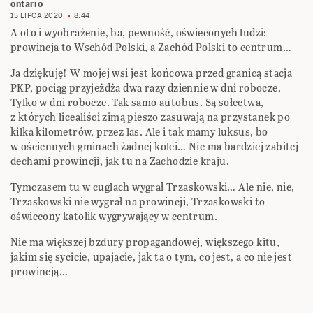
ontario
15 LIPCA 2020
8:44
A oto i wyobrażenie, ba, pewność, oświeconych ludzi:
prowincja to Wschód Polski, a Zachód Polski to centrum…
Ja dziękuję! W mojej wsi jest końcowa przed granicą stacja
PKP, pociąg przyjeżdża dwa razy dziennie w dni robocze,
Tylko w dni robocze. Tak samo autobus. Są sołectwa,
z których licealiści zimą pieszo zasuwają na przystanek po
kilka kilometrów, przez las. Ale i tak mamy luksus, bo
w ościennych gminach żadnej kolei… Nie ma bardziej zabitej
dechami prowincji, jak tu na Zachodzie kraju.
Tymczasem tu w cuglach wygrał Trzaskowski… Ale nie, nie,
Trzaskowski nie wygrał na prowincji, Trzaskowski to
oświecony katolik wygrywający w centrum.
Nie ma większej bzdury propagandowej, większego kitu,
jakim się sycicie, upajacie, jak ta o tym, co jest, a co nie jest
prowincją…