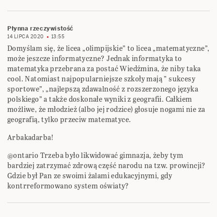
Płynna rzeczywistość
14 LIPCA 2020
13:55
Domyślam się, że licea „olimpijskie” to licea „matematyczne”,
może jeszcze informatyczne? Jednak informatyka to
matematyka przebrana za postać Wiedźmina, że niby taka
cool. Natomiast najpopularniejsze szkoły mają ” sukcesy
sportowe”, „najlepszą zdawalność z rozszerzonego języka
polskiego” a także doskonałe wyniki z geografii. Całkiem
możliwe, że młodzież (albo jej rodzice) głosuje nogami nie za
geografią, tylko przeciw matematyce.
Arbakadarba!
@ontario Trzeba było likwidować gimnazja, żeby tym
bardziej zatrzymać zdrową część narodu na tzw. prowincji?
Gdzie był Pan ze swoimi żalami edukacyjnymi, gdy
kontrreformowano system oświaty?