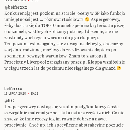
17 LIPCA 2020
12:59
@belferxxx
Konkurencją jest poziom na starcie: oceny w SP jako funkcja
umiejętności jest … różnowartościowa?
Aspergerowcy,
żeby dostać się do TOP-10 musieli spełniać kryteria. Ja piszę
o uczniach, w których zbliżony potencjał drzemie, ale nie
zaistniały w ich życiu warunki do jego eksplozji.
Ten poziom jest osiągalny, ale z uwagi na deficyty, chociażby
socjalno-rodzinne, możliwy do zrealizowania dopiero po
spełnieniu pewnych warunków. Znam to z autopsji.
Przeciętny Liverpool zarządzany przez p. Kloppa wzniósł się
w ciągu trzech lat do poziomu nieosiągalnego dla gwiazd
belferxxx
18 LIPCA 2020
10:12
@KC
1.Aspergerowcy dostają się via olimpiady/konkursy ścisłe,
szczególnie matematyczne – taka natura części z nich.Co nie
znaczy, że inne rzeczy idą im równie dobrze a nawet
przeciwnie. Choć np. ich specyficzne abstrakcyjne poczucie