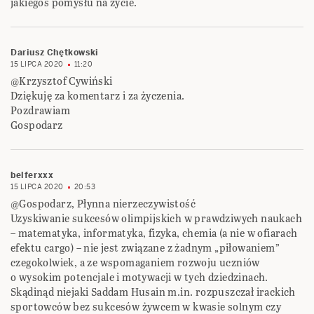
jakiegoś pomysłu na życie.
Dariusz Chętkowski
15 LIPCA 2020
11:20
@Krzysztof Cywiński
Dziękuję za komentarz i za życzenia.
Pozdrawiam
Gospodarz
belferxxx
15 LIPCA 2020
20:53
@Gospodarz, Płynna nierzeczywistość
Uzyskiwanie sukcesów olimpijskich w prawdziwych naukach
– matematyka, informatyka, fizyka, chemia (a nie w ofiarach
efektu cargo) – nie jest związane z żadnym „piłowaniem”
czegokolwiek, a ze wspomaganiem rozwoju uczniów
o wysokim potencjale i motywacji w tych dziedzinach.
Skądinąd niejaki Saddam Husain m.in. rozpuszczał irackich
sportowców bez sukcesów żywcem w kwasie solnym czy