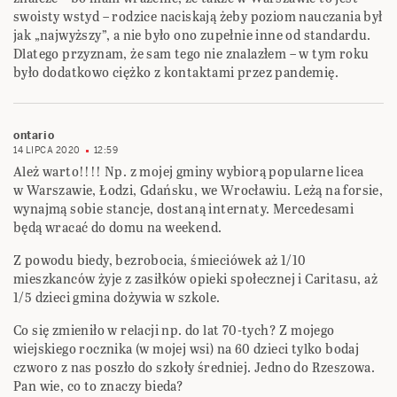
swoisty wstyd – rodzice naciskają żeby poziom nauczania był
jak „najwyższy”, a nie było ono zupełnie inne od standardu.
Dlatego przyznam, że sam tego nie znalazłem – w tym roku
było dodatkowo ciężko z kontaktami przez pandemię.
ontario
14 LIPCA 2020
12:59
Ależ warto!!!! Np. z mojej gminy wybiorą popularne licea
w Warszawie, Łodzi, Gdańsku, we Wrocławiu. Leżą na forsie,
wynajmą sobie stancje, dostaną internaty. Mercedesami
będą wracać do domu na weekend.
Z powodu biedy, bezrobocia, śmieciówek aż 1/10
mieszkanców żyje z zasiłków opieki społecznej i Caritasu, aż
1/5 dzieci gmina dożywia w szkole.
Co się zmieniło w relacji np. do lat 70-tych? Z mojego
wiejskiego rocznika (w mojej wsi) na 60 dzieci tylko bodaj
czworo z nas poszło do szkoły średniej. Jedno do Rzeszowa.
Pan wie, co to znaczy bieda?