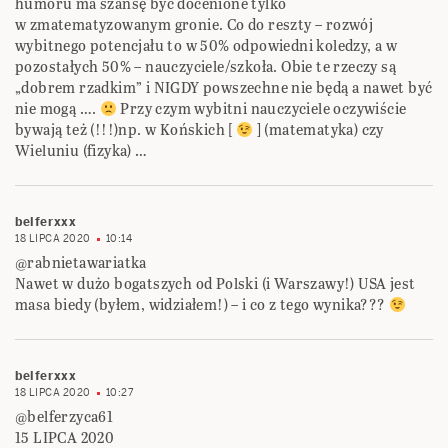
humoru ma szansę być docenione tylko
w zmatematyzowanym gronie. Co do reszty – rozwój
wybitnego potencjału to w 50% odpowiedni koledzy, a w
pozostałych 50% – nauczyciele/szkoła. Obie te rzeczy są
„dobrem rzadkim” i NIGDY powszechne nie będą a nawet być
nie mogą ….
Przy czym wybitni nauczyciele oczywiście
bywają też (!!!)np. w Końskich [
] (matematyka) czy
Wieluniu (fizyka) …
belferxxx
18 LIPCA 2020
10:14
@rabnietawariatka
Nawet w dużo bogatszych od Polski (i Warszawy!) USA jest
masa biedy (byłem, widziałem!) – i co z tego wynika???
belferxxx
18 LIPCA 2020
10:27
@belferzyca61
15 LIPCA 2020