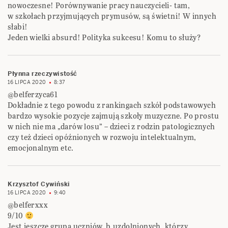
nowoczesne! Porównywanie pracy nauczycieli- tam,
w szkołach przyjmujących prymusów, są świetni! W innych
słabi!
Jeden wielki absurd! Polityka sukcesu! Komu to służy?
Płynna rzeczywistość
16 LIPCA 2020
8:37
@belferzyca61
Dokładnie z tego powodu z rankingach szkół podstawowych
bardzo wysokie pozycje zajmują szkoły muzyczne. Po prostu
w nich nie ma „darów losu” – dzieci z rodzin patologicznych
czy też dzieci opóźnionych w rozwoju intelektualnym,
emocjonalnym etc.
Krzysztof Cywiński
16 LIPCA 2020
9:40
@belferxxx
9/10
Jest jeszcze grupa uczniów, b.uzdolnionych, którzy