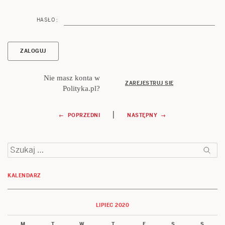
HASŁO :
Nie masz konta w
ZAREJESTRUJ SIĘ
Polityka.pl?
Nawigacja
|
← POPRZEDNI
NASTĘPNY →
wpisu
Szukaj:
KALENDARZ
LIPIEC 2020
M
T
W
T
F
S
S