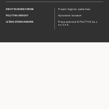
DWUTYGODNIK FORUM
Projekt:
Cogision
,
Ładne Halo
POLITYKA INSIGHT
Wykonanie: Vavatech
LEŚNICZÓWKA NIBORK
Prawa autorskie © POLITYKA Sp. z
o.o. S.K.A.