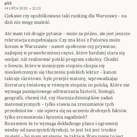
p53
14 LIPCA 2020
12:23
Ciekawe czy opublikowano taki ranking dla Warszawy – na
dziś nie mogę znaleźć.
Ale mam też drugie pytanie – może za późno, ale jest jeszcze
rekrutacja uzupełniająca: Czy zna ktoś z Państwa może
liceum w Warszawie – nawet społeczne czy prywatne,
najlepiej w prawobrzeżnej części, które bardziej stara się
omijać, niż realizować polski program szkolny. Chodzi
o liceum, które w mniejszym stopniu skupia się
nieskończonym się tłuczeniu polskich lektur – kanon
taktuje skrótowo, byle przejść maturę, wprowadzając
literaturę światową w równym stopniu co polską. Które nie
wymaga pamięciowego odtwarzania historii, biologii,
geografii, chemii itd. czy tłucznia dziesiątków zadań
matematycznych – tylko stawia na zrozumienie tych
przedmiotów – nie opiera się na uczeniu drobnych faktów,
tylko zrozumienia i łączenia zagadnień?
Rozumiem że to wymaga dokładnego planu i ogromnej
wiedzy od nauczycieli/dyrekcji, to jest też jest trudno
znaleźć – bo mam wrażenie, że także w Warszawie to jest