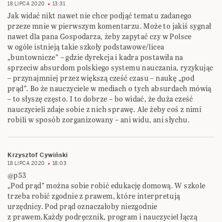
18 LIPCA 2020
13:31
Jak widać nikt nawet nie chce podjąć tematu zadanego
przeze mnie w pierwszym komentarzu. Może to jakiś sygnał
nawet dla pana Gospodarza, żeby zapytać czy w Polsce
w ogóle istnieją takie szkoły podstawowe/licea
„buntownicze” – gdzie dyrekcja i kadra postawiła na
sprzeciw absurdom polskiego systemu nauczania, ryzykując
– przynajmniej przez większą cześć czasu – naukę „pod
prąd”. Bo że nauczyciele w mediach o tych absurdach mówią
– to słyszę często. I to dobrze – bo widać, że duża cześć
nauczycieli zdaje sobie z nich sprawę. Ale żeby coś z nimi
robili w sposób zorganizowany – ani widu, ani słychu.
Krzysztof Cywiński
18 LIPCA 2020
18:03
@p53
„Pod prąd” można sobie robić edukację domową. W szkole
trzeba robić zgodnie z prawem, które interpretują
urzędnicy. Pod prąd oznaczałoby niezgodnie
z prawem.Każdy podręcznik, program i nauczyciel łączą