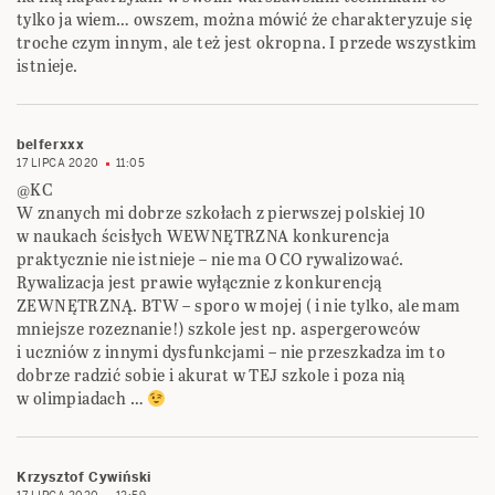
tylko ja wiem… owszem, można mówić że charakteryzuje się
troche czym innym, ale też jest okropna. I przede wszystkim
istnieje.
belferxxx
17 LIPCA 2020
11:05
@KC
W znanych mi dobrze szkołach z pierwszej polskiej 10
w naukach ścisłych WEWNĘTRZNA konkurencja
praktycznie nie istnieje – nie ma O CO rywalizować.
Rywalizacja jest prawie wyłącznie z konkurencją
ZEWNĘTRZNĄ. BTW – sporo w mojej ( i nie tylko, ale mam
mniejsze rozeznanie!) szkole jest np. aspergerowców
i uczniów z innymi dysfunkcjami – nie przeszkadza im to
dobrze radzić sobie i akurat w TEJ szkole i poza nią
w olimpiadach …
Krzysztof Cywiński