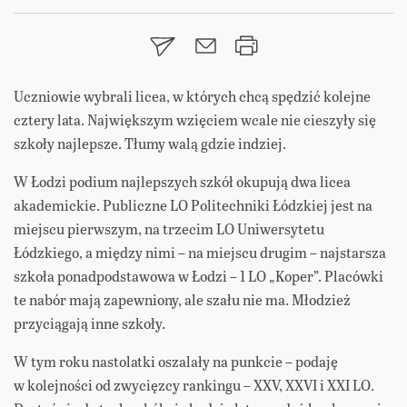
Uczniowie wybrali licea, w których chcą spędzić kolejne
cztery lata. Największym wzięciem wcale nie cieszyły się
szkoły najlepsze. Tłumy walą gdzie indziej.
W Łodzi podium najlepszych szkół okupują dwa licea
akademickie. Publiczne LO Politechniki Łódzkiej jest na
miejscu pierwszym, na trzecim LO Uniwersytetu
Łódzkiego, a między nimi – na miejscu drugim – najstarsza
szkoła ponadpodstawowa w Łodzi – 1 LO „Koper”. Placówki
te nabór mają zapewniony, ale szału nie ma. Młodzież
przyciągają inne szkoły.
W tym roku nastolatki oszalały na punkcie – podaję
w kolejności od zwycięzcy rankingu – XXV, XXVI i XXI LO.