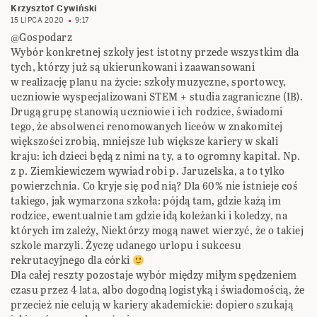
Krzysztof Cywiński
15 LIPCA 2020
9:17
@Gospodarz
Wybór konkretnej szkoły jest istotny przede wszystkim dla
tych, którzy już są ukierunkowani i zaawansowani
w realizację planu na życie: szkoły muzyczne, sportowcy,
uczniowie wyspecjalizowani STEM + studia zagraniczne (IB).
Drugą grupę stanowią uczniowie i ich rodzice, świadomi
tego, że absolwenci renomowanych liceów w znakomitej
większości zrobią, mniejsze lub większe kariery w skali
kraju: ich dzieci będą z nimi na ty, a to ogromny kapitał. Np.
z p. Ziemkiewiczem wywiad robi p. Jaruzelska, a to tylko
powierzchnia. Co kryje się pod nią? Dla 60% nie istnieje coś
takiego, jak wymarzona szkoła: pójdą tam, gdzie każą im
rodzice, ewentualnie tam gdzie idą koleżanki i koledzy, na
których im zależy, Niektórzy mogą nawet wierzyć, że o takiej
szkole marzyli. Życzę udanego urlopu i sukcesu
rekrutacyjnego dla córki
Dla całej reszty pozostaje wybór między miłym spędzeniem
czasu przez 4 lata, albo dogodną logistyką i świadomością, że
przecież nie celują w kariery akademickie: dopiero szukają