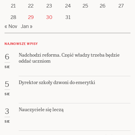
21
22
23
24
25
26
27
28
29
30
31
« Nov
Jan »
NAJNOWSZE WPISY
Nadchodzi reforma. Część władzy trzeba będzie
6
oddać uczniom
SIE
Dyrektor szkoły dzwoni do emerytki
5
SIE
Nauczyciele się leczą
3
SIE