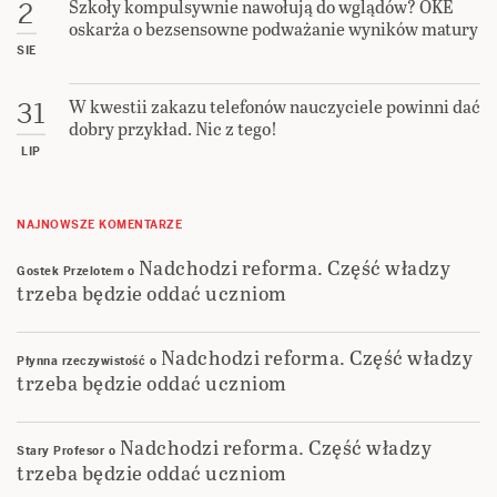
Szkoły kompulsywnie nawołują do wglądów? OKE
2
oskarża o bezsensowne podważanie wyników matury
SIE
W kwestii zakazu telefonów nauczyciele powinni dać
31
dobry przykład. Nic z tego!
LIP
NAJNOWSZE KOMENTARZE
Nadchodzi reforma. Część władzy
Gostek Przelotem
o
trzeba będzie oddać uczniom
Nadchodzi reforma. Część władzy
Płynna rzeczywistość
o
trzeba będzie oddać uczniom
Nadchodzi reforma. Część władzy
Stary Profesor
o
trzeba będzie oddać uczniom