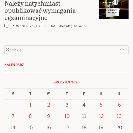
Należy natychmiast
opublikować wymagania
egzaminacyjne
KOMENTARZE (11)
DARIUSZ CHĘTKOWSKI
Szukaj:
KALENDARZ
GRUDZIEŃ 2020
M
T
W
T
F
S
S
1
2
3
4
5
6
7
8
9
10
11
12
13
14
15
16
17
18
19
20