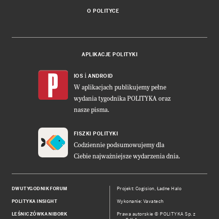
O POLITYCE
APLIKACJE POLITYKI
i
IOS
ANDROID
W aplikacjach publikujemy pełne
wydania tygodnika POLITYKA oraz
nasze pisma.
FISZKI POLITYKI
Codziennie podsumowujemy dla
Ciebie najważniejsze wydarzenia dnia.
DWUTYGODNIK FORUM
Projekt:
Cogision
,
Ładne Halo
POLITYKA INSIGHT
Wykonanie: Vavatech
LEŚNICZÓWKA NIBORK
Prawa autorskie © POLITYKA Sp. z