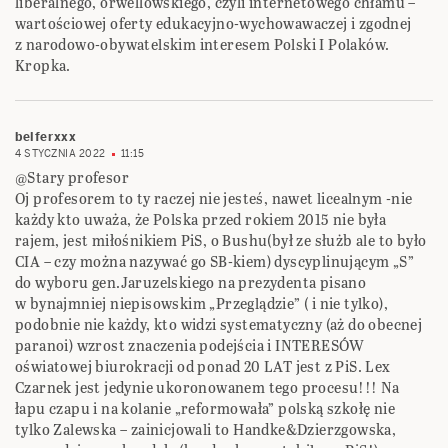
liberalnego, orwellowskiego, czyli internetowego chłamu –
wartościowej oferty edukacyjno-wychowawaczej i zgodnej
z narodowo-obywatelskim interesem Polski I Polaków.
Kropka.
belferxxx
4 STYCZNIA 2022
11:15
@Stary profesor
Oj profesorem to ty raczej nie jesteś, nawet licealnym -nie
każdy kto uważa, że Polska przed rokiem 2015 nie była
rajem, jest miłośnikiem PiS, o Bushu(był ze służb ale to było
CIA – czy można nazywać go SB-kiem) dyscyplinującym „S”
do wyboru gen.Jaruzelskiego na prezydenta pisano
w bynajmniej niepisowskim „Przeglądzie” ( i nie tylko),
podobnie nie każdy, kto widzi systematyczny (aż do obecnej
paranoi) wzrost znaczenia podejścia i INTERESÓW
oświatowej biurokracji od ponad 20 LAT jest z PiS. Lex
Czarnek jest jedynie ukoronowanem tego procesu!!! Na
łapu czapu i na kolanie „reformowała” polską szkołę nie
tylko Zalewska – zainicjowali to Handke&Dzierzgowska,