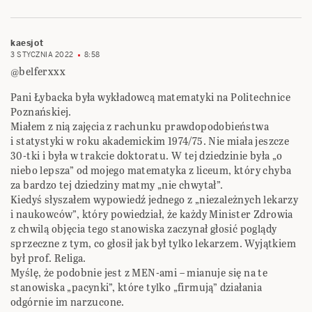
kaesjot
3 STYCZNIA 2022
8:58
@belferxxx
Pani Łybacka była wykładowcą matematyki na Politechnice
Poznańskiej.
Miałem z nią zajęcia z rachunku prawdopodobieństwa
i statystyki w roku akademickim 1974/75. Nie miała jeszcze
30-tki i była w trakcie doktoratu. W tej dziedzinie była „o
niebo lepsza” od mojego matematyka z liceum, który chyba
za bardzo tej dziedziny matmy „nie chwytał”.
Kiedyś słyszałem wypowiedź jednego z „niezależnych lekarzy
i naukowców”, który powiedział, że każdy Minister Zdrowia
z chwilą objęcia tego stanowiska zaczynał głosić poglądy
sprzeczne z tym, co głosił jak był tylko lekarzem. Wyjątkiem
był prof. Religa.
Myślę, że podobnie jest z MEN-ami – mianuje się na te
stanowiska „pacynki”, które tylko „firmują” działania
odgórnie im narzucone.