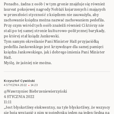
Ponadto, żadna z osób ( w tym gronie znajduje się również
laureat pokojowej nagrody Nobla)i kojarzonych i mających
w przeszłości styczność z księdzem nie zauważyła, aby
zachowanie księdza można nazwać zachowaniem pedofila.
Przy czym wśród tych osób znaleźli również Ci którzy nie
stali po tej samej stronie kulturowo-politycznej barykady,
po której stał ksiądz Jankowski.
Tym samym określanie Pani Minister Hall przyjaciółką
pedofila Jankowskiego jest krzywdzące dla samej pamięci
księdza Jankowskiego, jak i dobrego imienia Pani Minister
Hall.
Myślę, że jaśniej nie można.
Krzysztof Cywiński
4 STYCZNIA 2022
14:23
@Wawrzyniec Biebrzeniewierzyński
4 STYCZNIA 2022
11:11
„Jest błyskotliwy elokwentny, na tyle błyskotliwy, że wszyscy
się boją wystąpić z nim w pojedynku jeden na jeden (jedna na