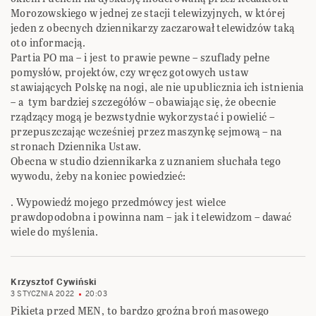
Morozowskiego w jednej ze stacji telewizyjnych, w której
jeden z obecnych dziennikarzy zaczarował telewidzów taką
oto informacją.
Partia PO ma – i jest to prawie pewne – szuflady pełne
pomysłów, projektów, czy wręcz gotowych ustaw
stawiających Polskę na nogi, ale nie upublicznia ich istnienia
– a tym bardziej szczegółów – obawiając się, że obecnie
rządzący mogą je bezwstydnie wykorzystać i powielić –
przepuszczając wcześniej przez maszynkę sejmową – na
stronach Dziennika Ustaw.
Obecna w studio dziennikarka z uznaniem słuchała tego
wywodu, żeby na koniec powiedzieć:
. Wypowiedź mojego przedmówcy jest wielce
prawdopodobna i powinna nam – jak i telewidzom – dawać
wiele do myślenia.
Krzysztof Cywiński
3 STYCZNIA 2022
20:03
Pikieta przed MEN, to bardzo groźna broń masowego