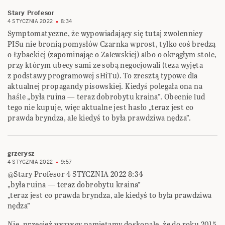
Stary Profesor
4 STYCZNIA 2022
8:34
Symptomatyczne, że wypowiadający się tutaj zwolennicy
PISu nie bronią pomysłów Czarnka wprost, tylko coś bredzą
o Łybackiej (zapominając o Zalewskiej) albo o okrągłym stole,
przy którym ubecy sami ze sobą negocjowali (teza wyjęta
z podstawy programowej sHiTu). To zresztą typowe dla
aktualnej propagandy pisowskiej. Kiedyś polegała ona na
haśle „była ruina — teraz dobrobytu kraina”. Obecnie lud
tego nie kupuje, więc aktualne jest hasło „teraz jest co
prawda bryndza, ale kiedyś to była prawdziwa nędza”.
grzerysz
4 STYCZNIA 2022
9:57
@Stary Profesor 4 STYCZNIA 2022 8:34
„była ruina — teraz dobrobytu kraina”
„teraz jest co prawda bryndza, ale kiedyś to była prawdziwa
nędza”
Nie, przecież wszyscy pamiętamy doskonale, że do roku 2015