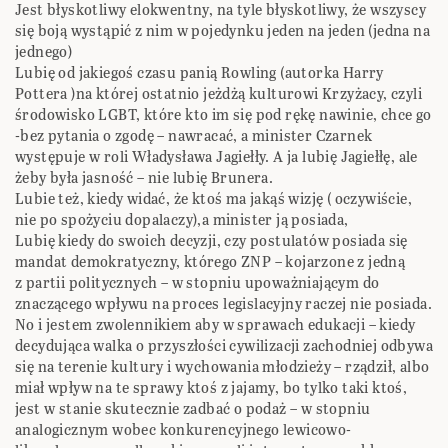
Jest błyskotliwy elokwentny, na tyle błyskotliwy, że wszyscy
się boją wystąpić z nim w pojedynku jeden na jeden (jedna na
jednego)
Lubię od jakiegoś czasu panią Rowling (autorka Harry
Pottera )na której ostatnio jeżdżą kulturowi Krzyżacy, czyli
środowisko LGBT, które kto im się pod rękę nawinie, chce go
-bez pytania o zgodę – nawracać, a minister Czarnek
występuje w roli Władysława Jagiełły. A ja lubię Jagiełłę, ale
żeby była jasność – nie lubię Brunera.
Lubie też, kiedy widać, że ktoś ma jakąś wizję ( oczywiście,
nie po spożyciu dopalaczy),a minister ją posiada,
Lubię kiedy do swoich decyzji, czy postulatów posiada się
mandat demokratyczny, którego ZNP – kojarzone z jedną
z partii politycznych – w stopniu upoważniającym do
znaczącego wpływu na proces legislacyjny raczej nie posiada.
No i jestem zwolennikiem aby w sprawach edukacji – kiedy
decydująca walka o przyszłości cywilizacji zachodniej odbywa
się na terenie kultury i wychowania młodzieży – rządził, albo
miał wpływ na te sprawy ktoś z jajamy, bo tylko taki ktoś,
jest w stanie skutecznie zadbać o podaż – w stopniu
analogicznym wobec konkurencyjnego lewicowo-