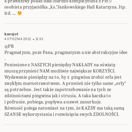
a prawdziwy pokaz dała (bardzo kompatybilna z PiS!)
osobista przyjaciółka „ks.”Jankowskiego Hall Katarzyna. Itp.
itd. …
kaesjot
4 STYCZNIA 2022
11:33
@PR
Pragmatyzm, psze Pana, pragmatyzm a nie abstrakcyjne idee
.
Poniesione z NASZYCH pieniędzy NAKŁADY na oświatę
muszą przynieść NAM możliwie największe KORZYŚCI.
Wydawanie pieniędzy na to, by z pingwina zrobić orła jest
zwykłym marnotrawstwem. A przecież nie tylko same „orły”
są potrzebne. Jest także zapotrzebowanie na tych ze
zdolnościami pingwina jak i strusia. A taka kaczka to
i pofrunie, pobiega, popływa a nawet zanurkuje.
Równość polega natomiast na tym, że KAŻDY ma taką samą
SZANSE wykorzystania i rozwinięcia swych ZDOLNOŚCI.