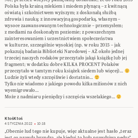
Polska była krainą mlekiem i miodem płynącą – z kwitnącą
oświatą i szkolnictwem wyższym; z doskonałą służbą
zdrowia i nauką; z innowacyjną gospodarką, własnym –
wysoce zaawansowanym technologicznie – przemysłem;
z mediami na doskonałym poziomie; z powszechnym
zainteresowaniem i uczestnictwiem społeczeństwa
w kulturze, szczególnie wysokiej (np. w roku 2015 – jak
pokazują badania Biblioteki Narodowej – AŻ około jednej
trzeciej naszych rodaków przeczytało jakąś książkę lub jej
fragment; w dodatku dobre KILKA PROCENT Polaków
przeczytało w tamtym roku książek siedem lub więcej)…
Ludzie żyli wtedy szczęśliwie i dostatnio…
Tylko nie wiadomo z jakiego powodu kilka milionów z nich
wyemigrowało…
Może z nadmiaru pieniędzy i szczęścia wszelakiego…
KtośKtoś
4 STYCZNIA 2022
10:18
„Obecnie lud tego nie kupuje, więc aktualne jest hasło „teraz
jest co prawda bryndza, ale kiedyś to była prawdziwa nędza”.