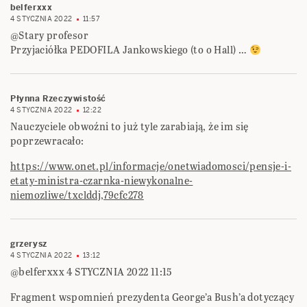
belferxxx
4 STYCZNIA 2022
11:57
@Stary profesor
Przyjaciółka PEDOFILA Jankowskiego (to o Hall) …
Płynna Rzeczywistość
4 STYCZNIA 2022
12:22
Nauczyciele obwoźni to już tyle zarabiają, że im się
poprzewracało:
https://www.onet.pl/informacje/onetwiadomosci/pensje-i-
etaty-ministra-czarnka-niewykonalne-
niemozliwe/txclddj,79cfc278
grzerysz
4 STYCZNIA 2022
13:12
@belferxxx 4 STYCZNIA 2022 11:15
Fragment wspomnień prezydenta George’a Bush’a dotyczący