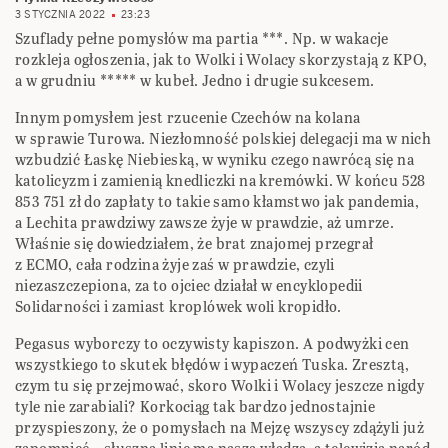
3 STYCZNIA 2022
23:23
Szuflady pełne pomysłów ma partia ***. Np. w wakacje
rozkleja ogłoszenia, jak to Wolki i Wolacy skorzystają z KPO,
a w grudniu ***** w kubeł. Jedno i drugie sukcesem.
Innym pomysłem jest rzucenie Czechów na kolana
w sprawie Turowa. Niezłomność polskiej delegacji ma w nich
wzbudzić Łaskę Niebieską, w wyniku czego nawrócą się na
katolicyzm i zamienią knedliczki na kremówki. W końcu 528
853 751 zł do zapłaty to takie samo kłamstwo jak pandemia,
a Lechita prawdziwy zawsze żyje w prawdzie, aż umrze.
Właśnie się dowiedziałem, że brat znajomej przegrał
z ECMO, cała rodzina żyje zaś w prawdzie, czyli
niezaszczepiona, za to ojciec działał w encyklopedii
Solidarności i zamiast kroplówek woli kropidło.
Pegasus wyborczy to oczywisty kapiszon. A podwyżki cen
wszystkiego to skutek błędów i wypaczeń Tuska. Zresztą,
czym tu się przejmować, skoro Wolki i Wolacy jeszcze nigdy
tyle nie zarabiali? Korkociąg tak bardzo jednostajnie
przyspieszony, że o pomysłach na Mejzę wszyscy zdążyli już