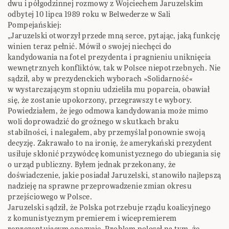
dwu i półgodzinnej rozmowy z Wojciechem Jaruzelskim
odbytej 10 lipca 1989 roku w Belwederze w Sali
Pompejańskiej:
„Jaruzelski otworzył przede mną serce, pytając, jaką funkcję
winien teraz pełnić. Mówił o swojej niechęci do
kandydowania na fotel prezydenta i pragnieniu uniknięcia
wewnętrznych konfliktów, tak w Polsce niepotrzebnych. Nie
sądził, aby w prezydenckich wyborach »Solidarność«
w wystarczającym stopniu udzieliła mu poparcia, obawiał
się, że zostanie upokorzony, przegrawszy te wybory.
Powiedziałem, że jego odmowa kandydowania może mimo
woli doprowadzić do groźnego w skutkach braku
stabilności, i nalegałem, aby przemyślał ponownie swoją
decyzję. Zakrawało to na ironię, że amerykański prezydent
usiłuje skłonić przywódcę komunistycznego do ubiegania się
o urząd publiczny. Byłem jednak przekonany, że
doświadczenie, jakie posiadał Jaruzelski, stanowiło najlepszą
nadzieję na sprawne przeprowadzenie zmian okresu
przejściowego w Polsce.
Jaruzelski sądził, że Polska potrzebuje rządu koalicyjnego
z komunistycznym premierem i wicepremierem
reprezentującym opozycję. Problem polegał na tym, że