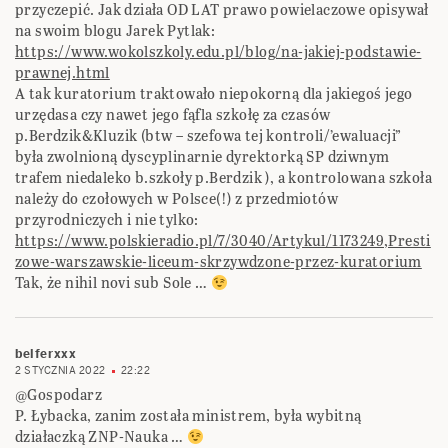
przyczepić. Jak działa OD LAT prawo powielaczowe opisywał
na swoim blogu Jarek Pytlak:
https://www.wokolszkoly.edu.pl/blog/na-jakiej-podstawie-
prawnej.html
A tak kuratorium traktowało niepokorną dla jakiegoś jego
urzędasa czy nawet jego fąfla szkołę za czasów
p.Berdzik&Kluzik (btw – szefowa tej kontroli/’ewaluacji”
była zwolnioną dyscyplinarnie dyrektorką SP dziwnym
trafem niedaleko b.szkoły p.Berdzik ), a kontrolowana szkoła
należy do czołowych w Polsce(!) z przedmiotów
przyrodniczych i nie tylko:
https://www.polskieradio.pl/7/3040/Artykul/1173249,Presti
zowe-warszawskie-liceum-skrzywdzone-przez-kuratorium
Tak, że nihil novi sub Sole …
belferxxx
2 STYCZNIA 2022
22:22
@Gospodarz
P. Łybacka, zanim została ministrem, była wybitną
działaczką ZNP-Nauka …