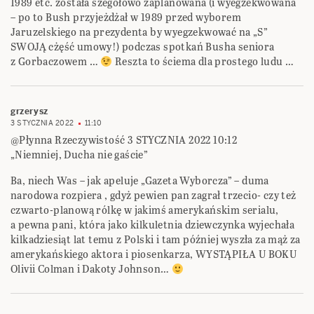
1989 etc. została szegółowo zaplanowana (i wyegzekwowana
– po to Bush przyjeżdżał w 1989 przed wyborem
Jaruzelskiego na prezydenta by wyegzekwować na „S”
SWOJĄ cżęść umowy!) podczas spotkań Busha seniora
z Gorbaczowem …
Reszta to ściema dla prostego ludu …
grzerysz
3 STYCZNIA 2022
11:10
@Płynna Rzeczywistość 3 STYCZNIA 2022 10:12
„Niemniej, Ducha nie gaście”
Ba, niech Was – jak apeluje „Gazeta Wyborcza” – duma
narodowa rozpiera , gdyż pewien pan zagrał trzecio- czy też
czwarto-planową rólkę w jakimś amerykańskim serialu,
a pewna pani, która jako kilkuletnia dziewczynka wyjechała
kilkadziesiąt lat temu z Polski i tam później wyszła za mąż za
amerykańskiego aktora i piosenkarza, WYSTĄPIŁA U BOKU
Olivii Colman i Dakoty Johnson…