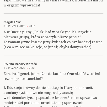
zapomnieć – słuszną linię ma nasza władza, a telewizja naród
w orgazm wprowadza!
magda1702
3 STYCZNIA 2022
23:51
A w Onecie piszą: „Polski Ład w praktyce. Nauczyciele
pierwszą grupą, która zobaczyła niższe pensje”
Te romantyczne kolacje przy świecach co raz bardziej realne
(a co w misce na kolację, to już się chyba domyślacie?)
Płynna Rzeczywistość
4 STYCZNIA 2022
0:20
Ech, inteligenci, jak można do katolika Czarnka iść z takimi
tezami protestanckimi?
1. Edukacja i równy do niej dostęp to filary demokracji,
a zmiany systemowe nie mogą odbywać się
w niedemokratyczny sposób, z lekceważeniem sprzeciwu
mniejszości parlamentarnej i strony społecznej;