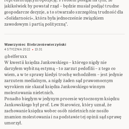
jakikolwiek by powstał rząd – będzie musiał podjąć trudne
gospodarcze decyzje, a to stwarzało szczególną trudność dla
»Solidarności«, która była jednocześnie związkiem
zawodowym i partią polityczną”.
Wawrzyniec Biebrzeniewierzyński
4 STYCZNIA 2022
13:31
@belferxxx
W kwestii księdza Jankowskiego – którego nigdy nie
darzyłem wybitną estymą – to zarzut pedofilii – z tego co
wiem, a w te sprawy kiedyś trochę wchodziłem – jest jedynie
zarzutem medialnym, a nigdy żaden sąd prawomocnym
wyrokiem nie skazał księdza Jankowskiego winnym
molestowania nieletnich.
Ponadto biegłym w jedynym procesie wytoczonym księdzu
Jankowskiego był prof. Lew Starowicz, który uznał, że
zachowanie księdza wobec osób nieletnich nie nosiło
znamion molestowania i na podstawie tej opinii sąd sprawę
umorzył.