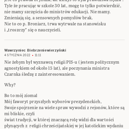
Tyle że pracując w szkole 30 lat, mogę to tylko potwierdzić,
nie mamy szczęścia do ministrów edukacji. Nie mamy.
Zmieniają się, a sensownych pomysłów brak.
Nie to co p. Broniarz, trwa wytrwale na stanowisku
i „troszczy” się o nauczycieli.
Wawrzyniec Biebrzeniewierzyński
4 STYCZNIA 2022
11:11
Nie żebym był wyznawcą religii PIS-u ( jestem politycznym
agnostykiem od około 15 lat), ale poczynania ministra
Czarnka śledzę z zainteresowaniem.
Why?
Bo to mój ziomal
Mój faworyt przyszłych wyborów prezydenckich,
Swoje spojrzenie na wiele spraw wywodzi z rejonów, które są
mi bliskie, czyli
świat tradycji, w której znaczącą rolę widzi dla wartości
płynących z religii chrześcijańskiej w jej katolickim wydaniu