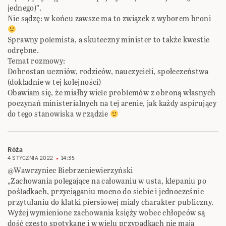
jednego)”.
Nie sądzę: w końcu zawsze ma to związek z wyborem broni
Sprawny polemista, a skuteczny minister to także kwestie
odrębne.
Temat rozmowy:
Dobrostan uczniów, rodziców, nauczycieli, społeczeństwa
(dokładnie w tej kolejności)
Obawiam się, że miałby wiele problemów z obroną własnych
poczynań ministerialnych na tej arenie, jak każdy aspirujący
do tego stanowiska w rządzie
Róża
4 STYCZNIA 2022
14:35
@Wawrzyniec Biebrzeniewierzyński
„Zachowania polegające na całowaniu w usta, klepaniu po
pośladkach, przyciąganiu mocno do siebie i jednocześnie
przytulaniu do klatki piersiowej miały charakter publiczny.
Wyżej wymienione zachowania księży wobec chłopców są
dość często spotykane i w wielu przypadkach nie mają