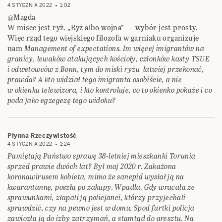
4 STYCZNIA 2022
1:02
@Magda
W misce jest ryż. „Ryż albo wojna” — wybór jest prosty.
Więc rząd tego wiejskiego filozofa w garniaku organizuje
nam
Management of expectations. Im więcej imigrantów na
granicy, lewaków atakujących kościoły, członków kasty TSUE
i odwetowców z Bonn, tym do miski ryżu łatwiej przekonać,
prawda? A kto widział tego imigranta osobiście, a nie
w okienku telewizora, i kto kontroluje, co to okienko pokaże i co
poda jako egzegezę tego widoku?
Płynna Rzeczywistość
4 STYCZNIA 2022
1:24
Pamiętają Państwo sprawę 38-letniej mieszkanki Torunia
sprzed prawie dwóch lat? Był maj 2020 r. Zakażona
koronawirusem kobieta, mimo że sanepid wysłał ją na
kwarantannę, poszła po zakupy. Wpadła. Gdy wracała ze
sprawunkami, złapali ją policjanci, którzy przyjechali
sprawdzić, czy na pewno jest w domu. Spod furtki policja
zawiozła ją do izby zatrzymań, a stamtąd do aresztu. Na