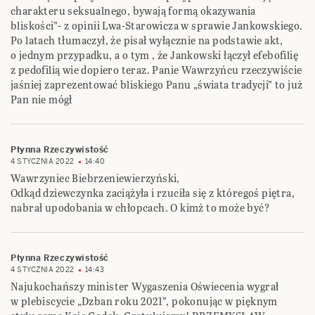
charakteru seksualnego, bywają formą okazywania
bliskości”- z opinii Lwa-Starowicza w sprawie Jankowskiego.
Po latach tłumaczył, że pisał wyłącznie na podstawie akt,
o jednym przypadku, a o tym , że Jankowski łączył efebofilię
z pedofilią wie dopiero teraz. Panie Wawrzyńcu rzeczywiście
jaśniej zaprezentować bliskiego Panu „świata tradycji” to już
Pan nie mógł
Płynna Rzeczywistość
4 STYCZNIA 2022
14:40
Wawrzyniec Biebrzeniewierzyński,
Odkąd dziewczynka zaciążyła i rzuciła się z któregoś piętra,
nabrał upodobania w chłopcach. O kimż to może być?
Płynna Rzeczywistość
4 STYCZNIA 2022
14:43
Najukochańszy minister Wygaszenia Oświecenia wygrał
w plebiscycie „Dzban roku 2021”, pokonując w pięknym