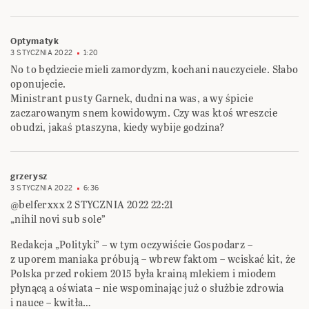
Optymatyk
3 STYCZNIA 2022
1:20
No to będziecie mieli zamordyzm, kochani nauczyciele. Słabo
oponujecie.
Ministrant pusty Garnek, dudni na was, a wy śpicie
zaczarowanym snem kowidowym. Czy was ktoś wreszcie
obudzi, jakaś ptaszyna, kiedy wybije godzina?
grzerysz
3 STYCZNIA 2022
6:36
@belferxxx 2 STYCZNIA 2022 22:21
„nihil novi sub sole”
Redakcja „Polityki” – w tym oczywiście Gospodarz –
z uporem maniaka próbują – wbrew faktom – wciskać kit, że
Polska przed rokiem 2015 była krainą mlekiem i miodem
płynącą a oświata – nie wspominając już o służbie zdrowia
i nauce – kwitła…