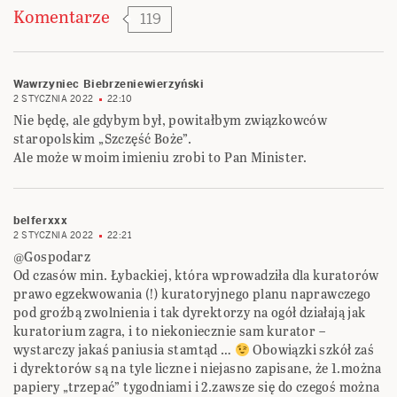
Komentarze
119
Wawrzyniec Biebrzeniewierzyński
2 STYCZNIA 2022
22:10
Nie będę, ale gdybym był, powitałbym związkowców
staropolskim „Szczęść Boże”.
Ale może w moim imieniu zrobi to Pan Minister.
belferxxx
2 STYCZNIA 2022
22:21
@Gospodarz
Od czasów min. Łybackiej, która wprowadziła dla kuratorów
prawo egzekwowania (!) kuratoryjnego planu naprawczego
pod groźbą zwolnienia i tak dyrektorzy na ogół działają jak
kuratorium zagra, i to niekoniecznie sam kurator –
wystarczy jakaś paniusia stamtąd …
Obowiązki szkół zaś
i dyrektorów są na tyle liczne i niejasno zapisane, że 1.można
papiery „trzepać” tygodniami i 2.zawsze się do czegoś można