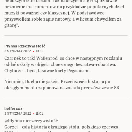
młodszym słuchaczom. Tak nauczyłem się rozpoznawać
brzmienie instrumentów na przykładzie popularnych dzieł
muzyki poważnej czy klasycznej. W podstawówce
przyswoiłem sobie zapis nutowy, a w liceum chwyciłem za
gitarę”.
Płynna Rzeczywistość
3 STYCZNIA 2022
10:12
Czarnek to taki Wallenrod, co chce w następnym rozdaniu
oddać szkoły w objęcia zboczonego lewactwa-robactwa.
Chyba że… będą tasować karty Pegasusem.
Niemniej, Ducha nie gaście. Przecież cała historia po
okrągłym meblu zaplanowana została przez ówczesne SB.
belferxxx
3 STYCZNIA 2022
11:01
@Płynna nierzeczywistość
Gorzej – cała historia okrągłego stołu, polskiego czerwca