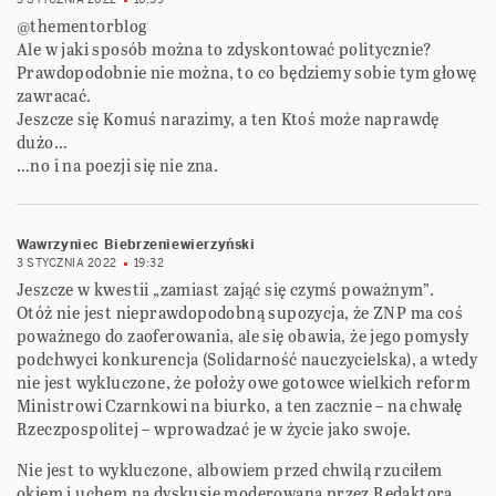
@thementorblog
Ale w jaki sposób można to zdyskontować politycznie?
Prawdopodobnie nie można, to co będziemy sobie tym głowę
zawracać.
Jeszcze się Komuś narazimy, a ten Ktoś może naprawdę
dużo…
…no i na poezji się nie zna.
Wawrzyniec Biebrzeniewierzyński
3 STYCZNIA 2022
19:32
Jeszcze w kwestii „zamiast zająć się czymś poważnym”.
Otóż nie jest nieprawdopodobną supozycja, że ZNP ma coś
poważnego do zaoferowania, ale się obawia, że jego pomysły
podchwyci konkurencja (Solidarność nauczycielska), a wtedy
nie jest wykluczone, że położy owe gotowce wielkich reform
Ministrowi Czarnkowi na biurko, a ten zacznie – na chwałę
Rzeczpospolitej – wprowadzać je w życie jako swoje.
Nie jest to wykluczone, albowiem przed chwilą rzuciłem
okiem i uchem na dyskusję moderowaną przez Redaktora