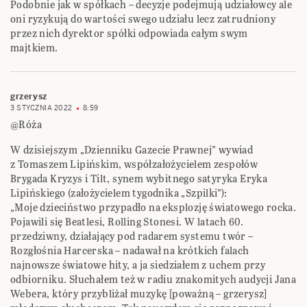
Podobnie jak w spółkach – decyzje podejmują udziałowcy ale
oni ryzykują do wartości swego udziału lecz zatrudniony
przez nich dyrektor spółki odpowiada całym swym
majtkiem.
grzerysz
3 STYCZNIA 2022
8:59
@Róża
W dzisiejszym „Dzienniku Gazecie Prawnej” wywiad
z Tomaszem Lipińskim, współzałożycielem zespołów
Brygada Kryzys i Tilt, synem wybitnego satyryka Eryka
Lipińskiego (założycielem tygodnika „Szpilki”):
„Moje dzieciństwo przypadło na eksplozję światowego rocka.
Pojawili się Beatlesi, Rolling Stonesi. W latach 60.
przedziwny, działający pod radarem systemu twór –
Rozgłośnia Harcerska – nadawał na krótkich falach
najnowsze światowe hity, a ja siedziałem z uchem przy
odbiorniku. Słuchałem też w radiu znakomitych audycji Jana
Webera, który przybliżał muzykę [poważną – grzerysz]