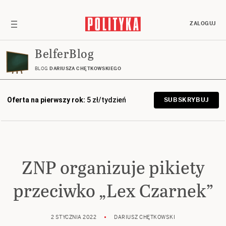
ZALOGUJ
BelferBlog
BLOG
DARIUSZA CHĘTKOWSKIEGO
Oferta na pierwszy rok:
5 zł/tydzień
SUBSKRYBUJ
ZNP organizuje pikiety
przeciwko „Lex Czarnek”
2 STYCZNIA 2022
DARIUSZ CHĘTKOWSKI