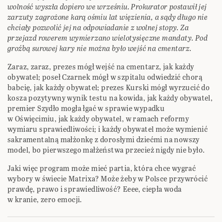
wolność wyszła dopiero we wrześniu. Prokurator postawił jej
zarzuty zagrożone karą ośmiu lat więzienia, a sądy długo nie
chciały pozwolić jej na odpowiadanie z wolnej stopy. Za
przejazd rowerem wymierzano wielotysięczne mandaty. Pod
groźbą surowej kary nie można było wejść na cmentarz.
Zaraz, zaraz, prezes mógł wejść na cmentarz, jak każdy
obywatel; poseł Czarnek mógł w szpitalu odwiedzić chorą
babcię, jak każdy obywatel; prezes Kurski mógł wyrzucić do
kosza pozytywny wynik testu na kowida, jak każdy obywatel,
premier Szydło mogła łgać w sprawie wypadku
w Oświęcimiu, jak każdy obywatel, w ramach reformy
wymiaru sprawiedliwości; i każdy obywatel może wymienić
sakramentalną małżonkę z dorosłymi dziećmi na nowszy
model, bo pierwszego małżeństwa przecież nigdy nie było.
Jaki więc program może mieć partia, która chce wygrać
wybory w świecie Matrixa? Może żeby w Polsce przywrócić
prawdę, prawo i sprawiedliwość? Eeee, ciepła woda
w kranie, zero emocji.