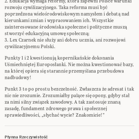
2. Edukacja wymaga reformy, która zapewni Polsce warunki
rozwoju cywilizacyjnego. Taka reforma musi być
poprzedzona wielośrodowiskowym namysłem i debatą nad
kierunkami zmian i wypracowaniem ich. Wszystkie
zainteresowane środowiska społeczne i polityczne muszą
stworzyć edukacyjną umowę społeczną;
3. Lex Czarnek nie służy ani dobru ucznia, ani rozwojowi
cywilizacyjnemu Polski.
Punkty 1 i 2 kwestionują kopernikańskie dokonania
Uśmiechniętej Europosłanki. Nie można kwestionować bazy,
na której opiera się starannie przemyślana przebudowa
nadbudowy!
Punkt 3 to po prostu bezczelność. Zwłaszcza że adresat i tak
nic nie zrozumie. Zrozumiałby palące się opony, gdyby stał
za nimi silny związek zawodowy. A tak zastosuje znaną
zasadę, fundament zdrowego prawa i społecznej
sprawiedliwości, „słychać wycie? Znakomicie!”
Płynna Rzeczywistość