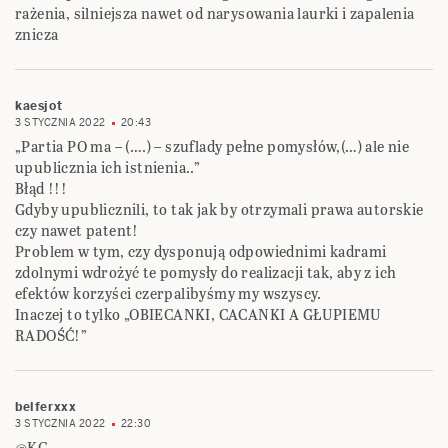
rażenia, silniejsza nawet od narysowania laurki i zapalenia
znicza
kaesjot
3 STYCZNIA 2022
20:43
„Partia PO ma – (….) – szuflady pełne pomysłów,(…) ale nie
upublicznia ich istnienia..”
Błąd !!!
Gdyby upublicznili, to tak jak by otrzymali prawa autorskie
czy nawet patent!
Problem w tym, czy dysponują odpowiednimi kadrami
zdolnymi wdrożyć te pomysły do realizacji tak, aby z ich
efektów korzyści czerpalibyśmy my wszyscy.
Inaczej to tylko „OBIECANKI, CACANKI A GŁUPIEMU
RADOŚĆ!”
belferxxx
3 STYCZNIA 2022
22:30
@KC