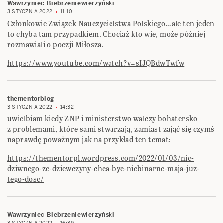
Wawrzyniec Biebrzeniewierzyński
3 STYCZNIA 2022
11:10
Członkowie Związek Nauczycielstwa Polskiego…ale ten jeden
to chyba tam przypadkiem. Chociaż kto wie, może później
rozmawiali o poezji Miłosza.
https://www.youtube.com/watch?v=sIJQBdwTwfw
thementorblog
3 STYCZNIA 2022
14:32
uwielbiam kiedy ZNP i ministerstwo walczy bohatersko
z problemami, które sami stwarzają, zamiast zająć się czymś
naprawdę poważnym jak na przykład ten temat:
https://thementorpl.wordpress.com/2022/01/03/nic-
dziwnego-ze-dziewczyny-chca-byc-niebinarne-maja-juz-
tego-dosc/
Wawrzyniec Biebrzeniewierzyński
3 STYCZNIA 2022
16:39