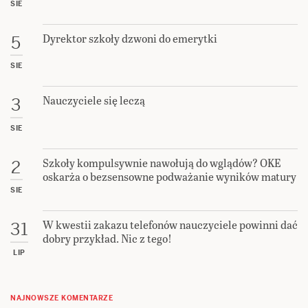
SIE
Dyrektor szkoły dzwoni do emerytki
5
SIE
Nauczyciele się leczą
3
SIE
Szkoły kompulsywnie nawołują do wglądów? OKE
2
oskarża o bezsensowne podważanie wyników matury
SIE
W kwestii zakazu telefonów nauczyciele powinni dać
31
dobry przykład. Nic z tego!
LIP
NAJNOWSZE KOMENTARZE