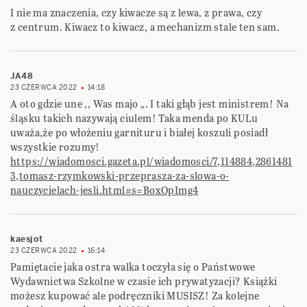
I nie ma znaczenia, czy kiwacze są z lewa, z prawa, czy
z centrum. Kiwacz to kiwacz, a mechanizm stale ten sam.
JA48
23 CZERWCA 2022
14:18
A oto gdzie une ,, Was majo „. I taki głąb jest ministrem! Na
śląsku takich nazywają ciulem! Taka menda po KULu
uważa,że po włożeniu garnituru i białej koszuli posiadł
wszystkie rozumy!
https://wiadomosci.gazeta.pl/wiadomosci/7,114884,2861481
3,tomasz-rzymkowski-przeprasza-za-slowa-o-
nauczycielach-jesli.html#s=BoxOpImg4
kaesjot
23 CZERWCA 2022
16:14
Pamiętacie jaka ostra walka toczyła się o Państwowe
Wydawnictwa Szkolne w czasie ich prywatyzacji? Książki
możesz kupować ale podręczniki MUSISZ! Za kolejne