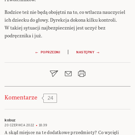
Rodzice też nie będą obojętni na to, co wtłacza nauczyciel
ich dziecku do głowy. Dyrekcja dokona kilku kontroli.
W takiej sytuacji najbezpieczniej jest uczyć bez
podręcznika i już.
Nawigacja
|
← POPRZEDNI
NASTĘPNY →
wpisu
Komentarze
24
kobuz
20 CZERWCA 2022
18:39
A skąd miejsce na te dodatkowe przedmioty? Co wycięli