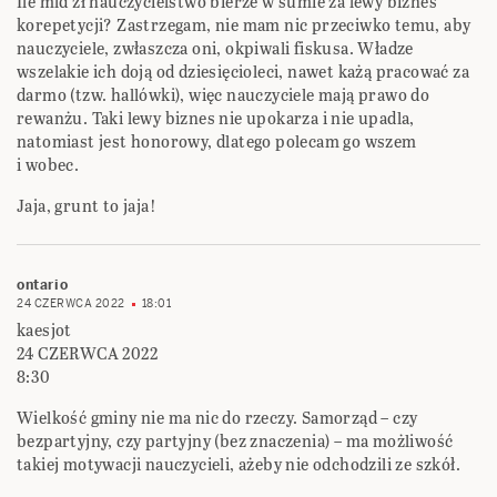
Ile mld zł nauczycielstwo bierze w sumie za lewy biznes
korepetycji? Zastrzegam, nie mam nic przeciwko temu, aby
nauczyciele, zwłaszcza oni, okpiwali fiskusa. Władze
wszelakie ich doją od dziesięcioleci, nawet każą pracować za
darmo (tzw. hallówki), więc nauczyciele mają prawo do
rewanżu. Taki lewy biznes nie upokarza i nie upadla,
natomiast jest honorowy, dlatego polecam go wszem
i wobec.
Jaja, grunt to jaja!
ontario
24 CZERWCA 2022
18:01
kaesjot
24 CZERWCA 2022
8:30
Wielkość gminy nie ma nic do rzeczy. Samorząd – czy
bezpartyjny, czy partyjny (bez znaczenia) – ma możliwość
takiej motywacji nauczycieli, ażeby nie odchodzili ze szkół.