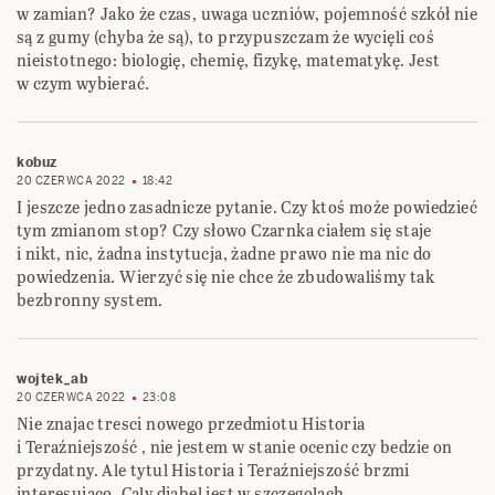
w zamian? Jako że czas, uwaga uczniów, pojemność szkół nie
są z gumy (chyba że są), to przypuszczam że wycięli coś
nieistotnego: biologię, chemię, fizykę, matematykę. Jest
w czym wybierać.
kobuz
20 CZERWCA 2022
18:42
I jeszcze jedno zasadnicze pytanie. Czy ktoś może powiedzieć
tym zmianom stop? Czy słowo Czarnka ciałem się staje
i nikt, nic, żadna instytucja, żadne prawo nie ma nic do
powiedzenia. Wierzyć się nie chce że zbudowaliśmy tak
bezbronny system.
wojtek_ab
20 CZERWCA 2022
23:08
Nie znajac tresci nowego przedmiotu Historia
i Teraźniejszość , nie jestem w stanie ocenic czy bedzie on
przydatny. Ale tytul Historia i Teraźniejszość brzmi
interesujaco. Caly diabel jest w szczegolach.