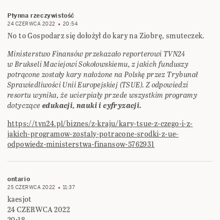
Płynna rzeczywistość
24 CZERWCA 2022
20:54
No to Gospodarz się dołożył do kary na Ziobrę, smuteczek.
Ministerstwo Finansów przekazało reporterowi TVN24
w Brukseli Maciejowi Sokołowskiemu, z jakich funduszy
potrącone zostały kary nałożone na Polskę przez Trybunał
Sprawiedliwości Unii Europejskiej (TSUE). Z odpowiedzi
resortu wynika, że ucierpiały przede wszystkim programy
dotyczące
edukacji, nauki i cyfryzacji.
https://tvn24.pl/biznes/z-kraju/kary-tsue-z-czego-i-z-
jakich-programow-zostaly-potracone-srodki-z-ue-
odpowiedz-ministerstwa-finansow-5762931
ontario
25 CZERWCA 2022
11:37
kaesjot
24 CZERWCA 2022
20:18