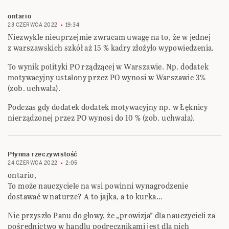
ontario
23 CZERWCA 2022
19:34
Niezwykle nieuprzejmie zwracam uwagę na to, że w jednej
z warszawskich szkół aż 15 % kadry złożyło wypowiedzenia.
To wynik polityki PO rządzącej w Warszawie. Np. dodatek
motywacyjny ustalony przez PO wynosi w Warszawie 3%
(zob. uchwała).
Podczas gdy dodatek dodatek motywacyjny np. w Łęknicy
nierządzonej przez PO wynosi do 10 % (zob. uchwała).
Płynna rzeczywistość
24 CZERWCA 2022
2:05
ontario,
To może nauczyciele na wsi powinni wynagrodzenie
dostawać w naturze? A to jajka, a to kurka…
Nie przyszło Panu do głowy, że „prowizja” dla nauczycieli za
pośrednictwo w handlu podręcznikami jest dla nich