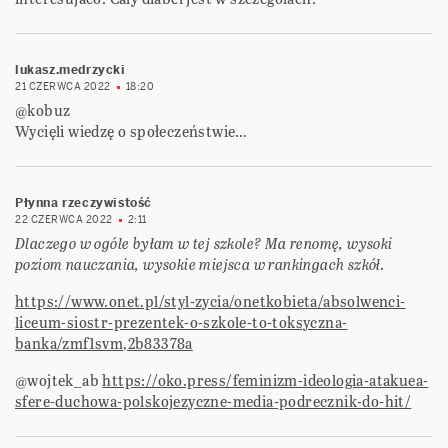
lukasz.medrzycki
21 CZERWCA 2022
18:20
@kobuz
Wycięli wiedzę o społeczeństwie…
Płynna rzeczywistość
22 CZERWCA 2022
2:11
Dlaczego w ogóle byłam w tej szkole? Ma renomę, wysoki
poziom nauczania, wysokie miejsca w rankingach szkół.
https://www.onet.pl/styl-zycia/onetkobieta/absolwenci-
liceum-siostr-prezentek-o-szkole-to-toksyczna-
banka/zmf1svm,2b83378a
@wojtek_ab
https://oko.press/feminizm-ideologia-atakuea-
sfere-duchowa-polskojezyczne-media-podrecznik-do-hit/