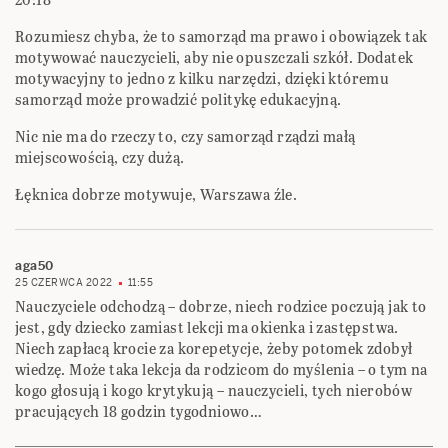
Rozumiesz chyba, że to samorząd ma prawo i obowiązek tak
motywować nauczycieli, aby nie opuszczali szkół. Dodatek
motywacyjny to jedno z kilku narzędzi, dzięki któremu
samorząd może prowadzić politykę edukacyjną.
Nic nie ma do rzeczy to, czy samorząd rządzi małą
miejscowością, czy dużą.
Łęknica dobrze motywuje, Warszawa źle.
aga50
25 CZERWCA 2022
11:55
Nauczyciele odchodzą – dobrze, niech rodzice poczują jak to
jest, gdy dziecko zamiast lekcji ma okienka i zastępstwa.
Niech zapłacą krocie za korepetycje, żeby potomek zdobył
wiedzę. Może taka lekcja da rodzicom do myślenia – o tym na
kogo głosują i kogo krytykują – nauczycieli, tych nierobów
pracujących 18 godzin tygodniowo…