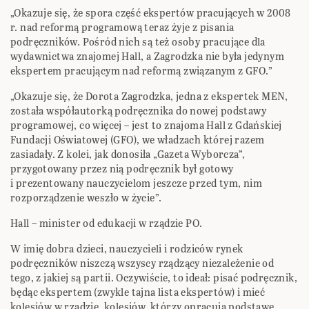
„Okazuje się, że spora część ekspertów pracujących w 2008
r. nad reformą programową teraz żyje z pisania
podręczników. Pośród nich są też osoby pracujące dla
wydawnictwa znajomej Hall, a Zagrodzka nie była jedynym
ekspertem pracującym nad reformą związanym z GFO.”
„Okazuje się, że Dorota Zagrodzka, jedna z ekspertek MEN,
została współautorką podręcznika do nowej podstawy
programowej, co więcej – jest to znajoma Hall z Gdańskiej
Fundacji Oświatowej (GFO), we władzach której razem
zasiadały. Z kolei, jak donosiła „Gazeta Wyborcza”,
przygotowany przez nią podręcznik był gotowy
i prezentowany nauczycielom jeszcze przed tym, nim
rozporządzenie weszło w życie”.
Hall – minister od edukacji w rządzie PO.
W imię dobra dzieci, nauczycieli i rodziców rynek
podręczników niszczą wszyscy rządzący niezależenie od
tego, z jakiej są partii. Oczywiście, to ideał: pisać podręcznik,
będąc ekspertem (zwykle tajna lista ekspertów) i mieć
kolesiów w rządzie, kolesiów, którzy opracują podstawę