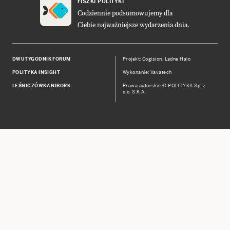
FISZKI POLITYKI
Codziennie podsumowujemy dla
Ciebie najważniejsze wydarzenia dnia.
DWUTYGODNIK FORUM
Projekt:
Cogision
,
Ładne Halo
POLITYKA INSIGHT
Wykonanie: Vavatech
LEŚNICZÓWKA NIBORK
Prawa autorskie © POLITYKA Sp. z
o.o. S.K.A.