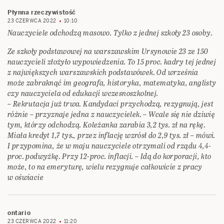
Płynna rzeczywistość
23 CZERWCA 2022
10:10
Nauczyciele odchodzą masowo. Tylko z jednej szkoły 23 osoby.
Ze szkoły podstawowej na warszawskim Ursynowie 23 ze 150
nauczycieli złożyło wypowiedzenia. To 15 proc. kadry tej jednej
z największych warszawskich podstawówek. Od września
może zabraknąć im geografa, historyka, matematyka, anglisty
czy nauczyciela od edukacji wczesnoszkolnej.
– Rekrutacja już trwa. Kandydaci przychodzą, rezygnują, jest
różnie – przyznaje jedna z nauczycielek. – Wcale się nie dziwię
tym, którzy odchodzą. Koleżanka zarabia 3,2 tys. zł na rękę.
Miała kredyt 1,7 tys., przez inflację wzrósł do 2,9 tys. zł – mówi.
I przypomina, że w maju nauczyciele otrzymali od rządu 4,4-
proc. podwyżkę. Przy 12-proc. inflacji. – Idą do korporacji, kto
może, to na emeryturę, wielu rezygnuje całkowicie z pracy
w oświacie
ontario
23 CZERWCA 2022
11:20