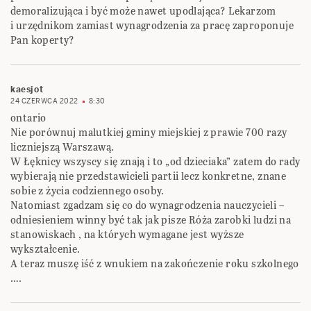
demoralizująca i być może nawet upodlająca? Lekarzom
i urzędnikom zamiast wynagrodzenia za pracę zaproponuje
Pan koperty?
kaesjot
24 CZERWCA 2022
8:30
ontario
Nie porównuj malutkiej gminy miejskiej z prawie 700 razy
liczniejszą Warszawą.
W Łęknicy wszyscy się znają i to „od dzieciaka” zatem do rady
wybierają nie przedstawicieli partii lecz konkretne, znane
sobie z życia codziennego osoby.
Natomiast zgadzam się co do wynagrodzenia nauczycieli –
odniesieniem winny być tak jak pisze Róża zarobki ludzi na
stanowiskach , na których wymagane jest wyższe
wykształcenie.
A teraz muszę iść z wnukiem na zakończenie roku szkolnego
….