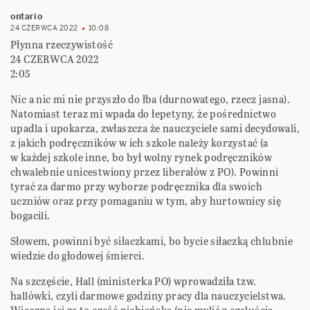
ontario
24 CZERWCA 2022
10:08
Płynna rzeczywistość
24 CZERWCA 2022
2:05
Nic a nic mi nie przyszło do łba (durnowatego, rzecz jasna).
Natomiast teraz mi wpada do łepetyny, że pośrednictwo
upadla i upokarza, zwłaszcza że nauczyciele sami decydowali,
z jakich podręczników w ich szkole należy korzystać (a
w każdej szkole inne, bo był wolny rynek podręczników
chwalebnie unicestwiony przez liberałów z PO). Powinni
tyrać za darmo przy wyborze podręcznika dla swoich
uczniów oraz przy pomaganiu w tym, aby hurtownicy się
bogacili.
Słowem, powinni być siłaczkami, bo bycie siłaczką chlubnie
wiedzie do głodowej śmierci.
Na szczęście, Hall (ministerka PO) wprowadziła tzw.
hallówki, czyli darmowe godziny pracy dla nauczycielstwa.