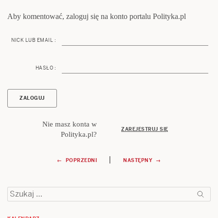
Aby komentować, zaloguj się na konto portalu Polityka.pl
NICK LUB EMAIL :
HASŁO :
Nie masz konta w
ZAREJESTRUJ SIĘ
Polityka.pl?
Nawigacja
|
← POPRZEDNI
NASTĘPNY →
wpisu
Szukaj: