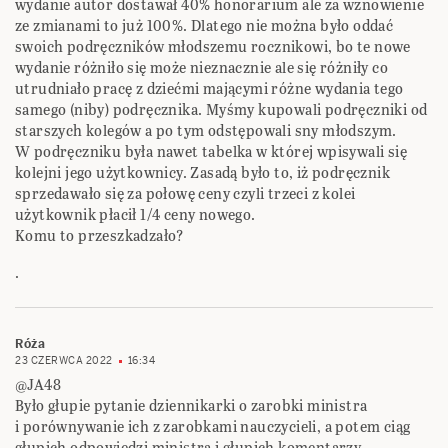
wydanie autor dostawał 40% honorarium ale za wznowienie
ze zmianami to już 100%. Dlatego nie można było oddać
swoich podręczników młodszemu rocznikowi, bo te nowe
wydanie różniło się może nieznacznie ale się różniły co
utrudniało pracę z dziećmi mającymi różne wydania tego
samego (niby) podręcznika. Myśmy kupowali podręczniki od
starszych kolegów a po tym odstępowali sny młodszym.
W podręczniku była nawet tabelka w której wpisywali się
kolejni jego użytkownicy. Zasadą było to, iż podręcznik
sprzedawało się za połowę ceny czyli trzeci z kolei
użytkownik płacił 1/4 ceny nowego.
Komu to przeszkadzało?
.
Róża
23 CZERWCA 2022
16:34
@JA48
Było głupie pytanie dziennikarki o zarobki ministra
i porównywanie ich z zarobkami nauczycieli, a potem ciąg
głupich odpowiedzi ministra i głupich komentarzy