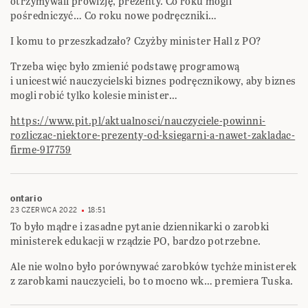
otrzymywali prowizję, prezenty. Co roku mogli
pośredniczyć… Co roku nowe podręczniki…
I komu to przeszkadzało? Czyżby minister Hall z PO?
Trzeba więc było zmienić podstawę programową
i unicestwić nauczycielski biznes podręcznikowy, aby biznes
mogli robić tylko kolesie minister…
https://www.pit.pl/aktualnosci/nauczyciele-powinni-
rozliczac-niektore-prezenty-od-ksiegarni-a-nawet-zakladac-
firme-917759
ontario
23 CZERWCA 2022
18:51
To było mądre i zasadne pytanie dziennikarki o zarobki
ministerek edukacji w rządzie PO, bardzo potrzebne.
Ale nie wolno było porównywać zarobków tychże ministerek
z zarobkami nauczycieli, bo to mocno wk… premiera Tuska.