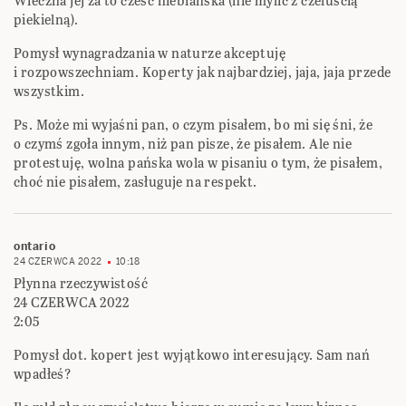
Wieczna jej za to cześć niebiańska (nie mylić z czeluścią
piekielną).
Pomysł wynagradzania w naturze akceptuję
i rozpowszechniam. Koperty jak najbardziej, jaja, jaja przede
wszystkim.
Ps. Może mi wyjaśni pan, o czym pisałem, bo mi się śni, że
o czymś zgoła innym, niż pan pisze, że pisałem. Ale nie
protestuję, wolna pańska wola w pisaniu o tym, że pisałem,
choć nie pisałem, zasługuje na respekt.
ontario
24 CZERWCA 2022
10:18
Płynna rzeczywistość
24 CZERWCA 2022
2:05
Pomysł dot. kopert jest wyjątkowo interesujący. Sam nań
wpadłeś?