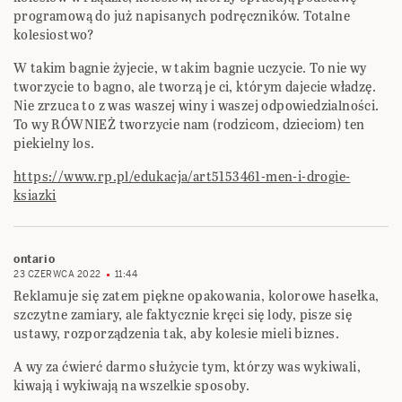
programową do już napisanych podręczników. Totalne
kolesiostwo?
W takim bagnie żyjecie, w takim bagnie uczycie. To nie wy
tworzycie to bagno, ale tworzą je ci, którym dajecie władzę.
Nie zrzuca to z was waszej winy i waszej odpowiedzialności.
To wy RÓWNIEŻ tworzycie nam (rodzicom, dzieciom) ten
piekielny los.
https://www.rp.pl/edukacja/art5153461-men-i-drogie-
ksiazki
ontario
23 CZERWCA 2022
11:44
Reklamuje się zatem piękne opakowania, kolorowe hasełka,
szczytne zamiary, ale faktycznie kręci się lody, pisze się
ustawy, rozporządzenia tak, aby kolesie mieli biznes.
A wy za ćwierć darmo służycie tym, którzy was wykiwali,
kiwają i wykiwają na wszelkie sposoby.