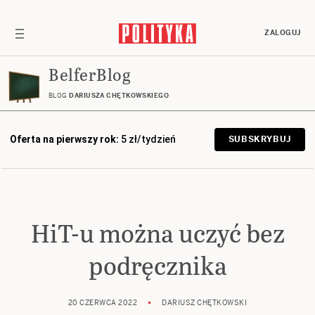
ZALOGUJ
BelferBlog
BLOG
DARIUSZA CHĘTKOWSKIEGO
Oferta na pierwszy rok:
5 zł/tydzień
SUBSKRYBUJ
HiT-u można uczyć bez
podręcznika
20 CZERWCA 2022
DARIUSZ CHĘTKOWSKI