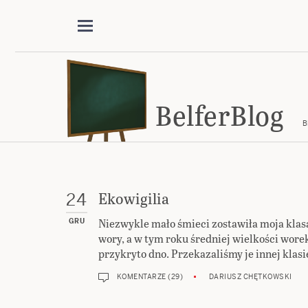
BelferBlog
B
Ekowigilia
24
Niezwykle mało śmieci zostawiła moja klasa 
GRU
wory, a w tym roku średniej wielkości wore
przykryto dno. Przekazaliśmy je innej klasie,
KOMENTARZE (29)
DARIUSZ CHĘTKOWSKI