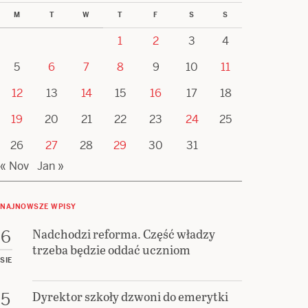
M
T
W
T
F
S
S
1
2
3
4
5
6
7
8
9
10
11
12
13
14
15
16
17
18
19
20
21
22
23
24
25
26
27
28
29
30
31
« Nov
Jan »
NAJNOWSZE WPISY
Nadchodzi reforma. Część władzy
6
trzeba będzie oddać uczniom
SIE
Dyrektor szkoły dzwoni do emerytki
5