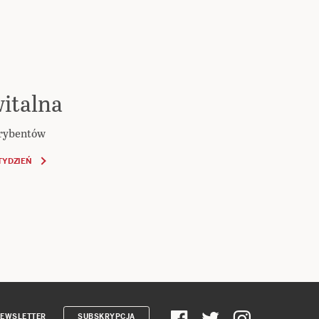
italna
krybentów
TYDZIEŃ
EWSLETTER
SUBSKRYPCJA