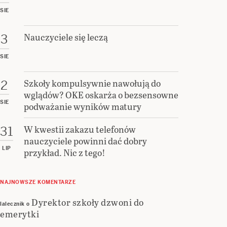
SIE
Nauczyciele się leczą
3
SIE
Szkoły kompulsywnie nawołują do
2
wglądów? OKE oskarża o bezsensowne
SIE
podważanie wyników matury
W kwestii zakazu telefonów
31
nauczyciele powinni dać dobry
LIP
przykład. Nic z tego!
NAJNOWSZE KOMENTARZE
Dyrektor szkoły dzwoni do
lalecznik
o
emerytki