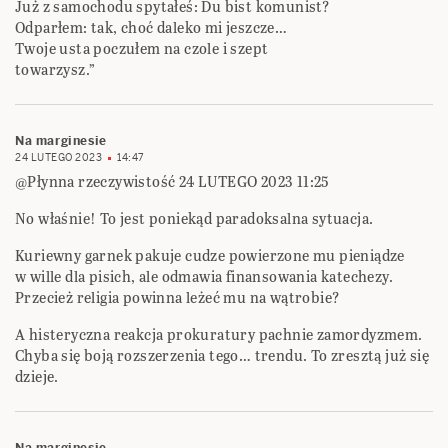
Już z samochodu spytałeś: Du bist komunist?
Odparłem: tak, choć daleko mi jeszcze…
Twoje usta poczułem na czole i szept
towarzysz.”
Na marginesie
24 LUTEGO 2023
14:47
@Płynna rzeczywistość 24 LUTEGO 2023 11:25
No właśnie! To jest poniekąd paradoksalna sytuacja.
Kuriewny garnek pakuje cudze powierzone mu pieniądze
w wille dla pisich, ale odmawia finansowania katechezy.
Przecież religia powinna leżeć mu na wątrobie?
A histeryczna reakcja prokuratury pachnie zamordyzmem.
Chyba się boją rozszerzenia tego… trendu. To zresztą już się
dzieje.