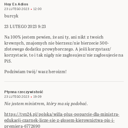
Hoy Es Adios
23 LUTEGO 2023
12:00
burcyk
23 LUTEGO 2023 9:23
Na 100% jestem pewien, że ani ty, ani nikt z twoich
krewnych, znajomych nie bierzesz/nie bierzecie 500-
złotowego dodatku prowyborczego. A jeśli korzystasz/
korzystacie, to i tak nigdy nie zagłosujesz/nie zagłosujecie na
PiS.
Podziwiam twój/ wasz heroizm!
Płynna rzeczywistość
23 LUTEGO 2023
19:09
Nie jestem ministrem, który ma się podobać.
https://tvn24.pl/polska/willa-plus-poparcie-dla-ministra-
edukacji-czarnek-licze-sie-z-glosem-kierownictwa-pis-i-
premiera-6772690