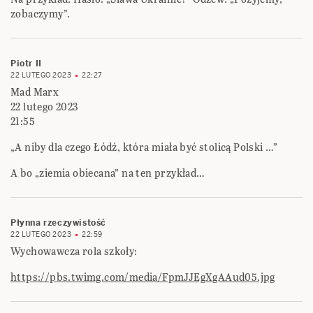
zobaczymy”.
Piotr II
22 LUTEGO 2023
22:27
Mad Marx
22 lutego 2023
21:55
„A niby dla czego Łódź, która miała być stolicą Polski …”
A bo „ziemia obiecana” na ten przykład…
Płynna rzeczywistość
22 LUTEGO 2023
22:59
Wychowawcza rola szkoły:
https://pbs.twimg.com/media/FpmJJEgXgAAud05.jpg