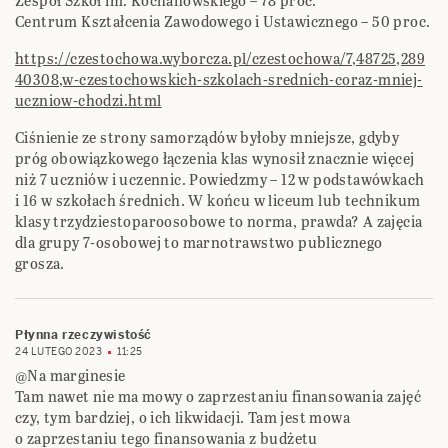
Zespół Szkół im. Kochanowskiego – 78 proc.
Centrum Kształcenia Zawodowego i Ustawicznego – 50 proc.
https://czestochowa.wyborcza.pl/czestochowa/7,48725,289
40308,w-czestochowskich-szkolach-srednich-coraz-mniej-
uczniow-chodzi.html
Ciśnienie ze strony samorządów byłoby mniejsze, gdyby
próg obowiązkowego łączenia klas wynosił znacznie więcej
niż 7 uczniów i uczennic. Powiedzmy – 12 w podstawówkach
i 16 w szkołach średnich. W końcu w liceum lub technikum
klasy trzydziestoparoosobowe to norma, prawda? A zajęcia
dla grupy 7-osobowej to marnotrawstwo publicznego
grosza.
Płynna rzeczywistość
24 LUTEGO 2023
11:25
@Na marginesie
Tam nawet nie ma mowy o zaprzestaniu finansowania zajęć
czy, tym bardziej, o ich likwidacji. Tam jest mowa
o zaprzestaniu tego finansowania z budżetu