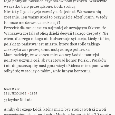
tego pomysłu polskich czynników politycznych. Właściwie
wszystko było przesądzone. Łódź stolicą.
Niestety Jego decyzja zaważyła, że jednak Warszawa nią
zostanie. Ten ważny Ktoś to oczywiście Józef Stalin. Wtedy
to może nie dziwiło, ale dzisiaj?!
Przecież dla mnie jest co najmniej oburzającym faktem, że
Warszawa została stolicą dzięki decyzji takiego despoty. Nie
wiem, dlaczego nikogo nie bulwersuje sytuacja, kiedy stolicą
polskiego państwa jest miasto, które dostąpiło takiego
zaszczytu za sprawą komunistycznego politruka.
Mam nadzieję, że w końcu mieszkańcy Łodzi i tamtejsi
politycy uczynią coś, aby uratować honor Polski i Polaków
i nie dopuszczą aby następna wizyta Bidena miała ponownie
odbyć się w stolicy o takim, a nie innym korzeniu.
Mad Marx
22 LUTEGO 2023
21:55
@ izydor Kukuła
A niby dla czego Łódź, która miała być stolicą Polski z woli
przywiezionych w teczkach z Moskwy komunistów ? Zresztą