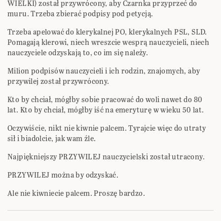
WIELKI) został przywrócony, aby Czarnka przyprzeć do
muru. Trzeba zbierać podpisy pod petycją.
Trzeba apelować do klerykalnej PO, klerykalnych PSL, SLD.
Pomagają klerowi, niech wreszcie wesprą nauczycieli, niech
nauczyciele odzyskają to, co im się należy.
Milion podpisów nauczycieli i ich rodzin, znajomych, aby
przywilej został przywrócony.
Kto by chciał, mógłby sobie pracować do woli nawet do 80
lat. Kto by chciał, mógłby iść na emeryturę w wieku 50 lat.
Oczywiście, nikt nie kiwnie palcem. Tyrajcie więc do utraty
sił i biadolcie, jak wam źle.
Najpiękniejszy PRZYWILEJ nauczycielski został utracony.
PRZYWILEJ można by odzyskać.
Ale nie kiwniecie palcem. Proszę bardzo.