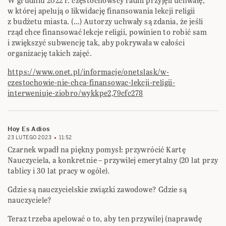
W grudniu 2022 r. częstochowscy radni przyjęli uchwałę,
w której apelują o likwidację finansowania lekcji religii
z budżetu miasta. (…) Autorzy uchwały są zdania, że jeśli
rząd chce finansować lekcje religii, powinien to robić sam
i zwiększyć subwencję tak, aby pokrywała w całości
organizację takich zajęć.
https://www.onet.pl/informacje/onetslask/w-
czestochowie-nie-chca-finansowac-lekcji-religii-
interweniuje-ziobro/wykkpe2,79cfc278
Hoy Es Adios
23 LUTEGO 2023
11:52
Czarnek wpadł na piękny pomysł: przywrócić Kartę
Nauczyciela, a konkretnie – przywilej emerytalny (20 lat przy
tablicy i 30 lat pracy w ogóle).
Gdzie są nauczycielskie związki zawodowe? Gdzie są
nauczyciele?
Teraz trzeba apelować o to, aby ten przywilej (naprawdę