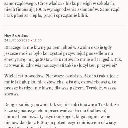
samorządowego. Chce władza / biskup religii w szkołach,
niech finansują 100% wynagrodzenia szamanów. Samorząd
i tak płaci za ciepło, prąd i sprzątanie kibli.
Hoy Es Adios
24 LUTEGO 2023
12:00
Dlaczego ja nie kiwnę palcem, choć w swoim czasie (gdy
jeszcze można było korzystać przywileju) poszedłem na
emeryturę, mając 50 lat, co uratowało mnie od tragedii. Tak,
ratowaniu zdrowia nauczycieli także służył ten przywilej?
Wiele jest powodów. Pierwszy: osobisty. Skoro traktujecie
mnie jak głupka, nie człowieka, a istotę człowiekowatą, to
proszę bardzo, nie kiwnę dla was palcem. Tyrajcie, wasza
sprawa.
Drugi osobisty powód: tak się nie robi (mówię o Tusku), że
każe się nauczycielom pracować za darmo (hallówki)
i ministrem oświaty czyni się kogoś, kogo najpierw się
nienawidzi (bo z PiS-u), a potem czyni ministrem oświaty