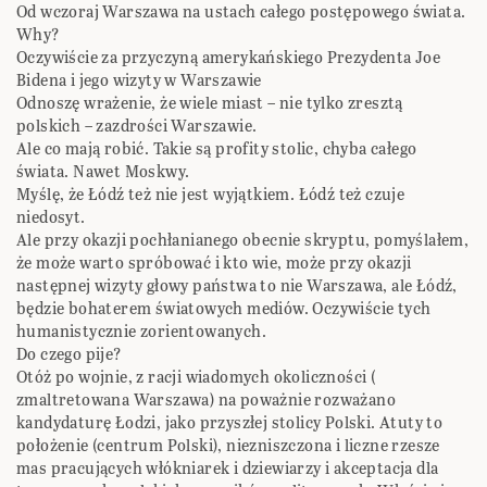
Od wczoraj Warszawa na ustach całego postępowego świata.
Why?
Oczywiście za przyczyną amerykańskiego Prezydenta Joe
Bidena i jego wizyty w Warszawie
Odnoszę wrażenie, że wiele miast – nie tylko zresztą
polskich – zazdrości Warszawie.
Ale co mają robić. Takie są profity stolic, chyba całego
świata. Nawet Moskwy.
Myślę, że Łódź też nie jest wyjątkiem. Łódź też czuje
niedosyt.
Ale przy okazji pochłanianego obecnie skryptu, pomyślałem,
że może warto spróbować i kto wie, może przy okazji
następnej wizyty głowy państwa to nie Warszawa, ale Łódź,
będzie bohaterem światowych mediów. Oczywiście tych
humanistycznie zorientowanych.
Do czego pije?
Otóż po wojnie, z racji wiadomych okoliczności (
zmaltretowana Warszawa) na poważnie rozważano
kandydaturę Łodzi, jako przyszłej stolicy Polski. Atuty to
położenie (centrum Polski), niezniszczona i liczne rzesze
mas pracujących włókniarek i dziewiarzy i akceptacja dla