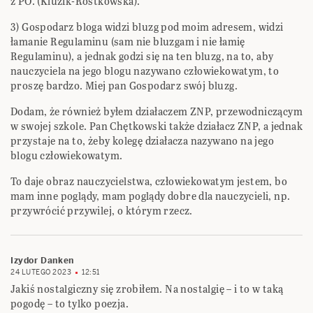
z PO. (Kluzik-Rostkowska).
3) Gospodarz bloga widzi bluzg pod moim adresem, widzi
łamanie Regulaminu (sam nie bluzgam i nie łamię
Regulaminu), a jednak godzi się na ten bluzg, na to, aby
nauczyciela na jego blogu nazywano człowiekowatym, to
proszę bardzo. Miej pan Gospodarz swój bluzg.
Dodam, że również byłem działaczem ZNP, przewodniczącym
w swojej szkole. Pan Chętkowski także działacz ZNP, a jednak
przystaje na to, żeby kolegę działacza nazywano na jego
blogu człowiekowatym.
To daje obraz nauczycielstwa, człowiekowatym jestem, bo
mam inne poglądy, mam poglądy dobre dla nauczycieli, np.
przywrócić przywilej, o którym rzecz.
Izydor Danken
24 LUTEGO 2023
12:51
Jakiś nostalgiczny się zrobiłem. Na nostalgię – i to w taką
pogodę – to tylko poezja.