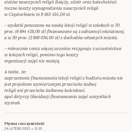
etatów nauczycieli religii (księży, sióstr oraz katechetów).
roczne koszty wynagrodzenia nauczycieli religii
w Częstochowie to 9 563 454,00 zł.
– wydatki ponoszone na naukę lekcji religii w szkołach w 70
proc. (6 694 418,00 zł) finansowane są z subwencji oświatowej,
a w 30 proc. (2 869 036,00 zł) z dochodów własnych miasta.
– rokrocznie coraz więcej uczniów rezygnuje z uczestnictwa
w lekcjach religii, pomimo tego koszty
organizacji zajęć nie maleją.
A także, że:
zaprzestanie finansowania lekcji religii z budżetu miasta nie
jest projektem wymierzonym przeciwko żadnej
religii ani przeciwko żadnemu kościołowi.
apel dotyczy likwidacji finansowania zajęć wszystkich
wyznań.
Płynna rzeczywistość
24 LUTEGO 2023
11:20