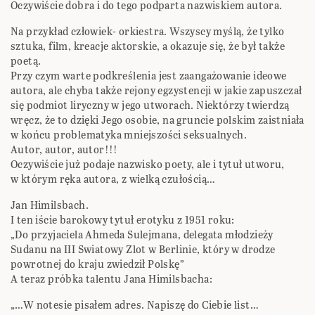
Oczywiście dobra i do tego podparta nazwiskiem autora.
Na przykład człowiek- orkiestra. Wszyscy myślą, że tylko
sztuka, film, kreacje aktorskie, a okazuje się, że był także
poetą.
Przy czym warte podkreślenia jest zaangażowanie ideowe
autora, ale chyba także rejony egzystencji w jakie zapuszczał
się podmiot liryczny w jego utworach. Niektórzy twierdzą
wręcz, że to dzięki Jego osobie, na gruncie polskim zaistniała
w końcu problematyka mniejszości seksualnych.
Autor, autor, autor!!!
Oczywiście już podaje nazwisko poety, ale i tytuł utworu,
w którym ręka autora, z wielką czułością…
Jan Himilsbach.
I ten iście barokowy tytuł erotyku z 1951 roku:
„Do przyjaciela Ahmeda Sulejmana, delegata młodzieży
Sudanu na III Swiatowy Zlot w Berlinie, który w drodze
powrotnej do kraju zwiedził Polskę”
A teraz próbka talentu Jana Himilsbacha:
„…W notesie pisałem adres. Napiszę do Ciebie list…