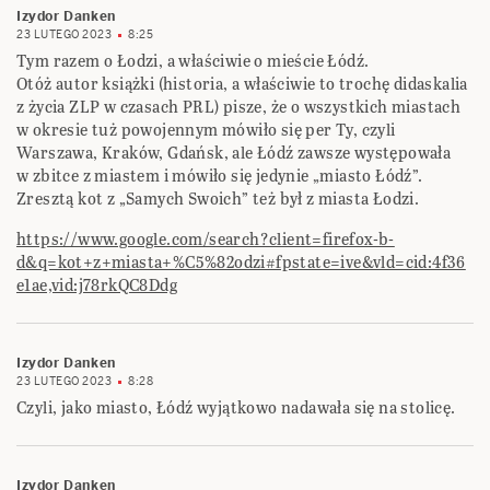
Izydor Danken
23 LUTEGO 2023
8:25
Tym razem o Łodzi, a właściwie o mieście Łódź.
Otóż autor książki (historia, a właściwie to trochę didaskalia
z życia ZLP w czasach PRL) pisze, że o wszystkich miastach
w okresie tuż powojennym mówiło się per Ty, czyli
Warszawa, Kraków, Gdańsk, ale Łódź zawsze występowała
w zbitce z miastem i mówiło się jedynie „miasto Łódź”.
Zresztą kot z „Samych Swoich” też był z miasta Łodzi.
https://www.google.com/search?client=firefox-b-
d&q=kot+z+miasta+%C5%82odzi#fpstate=ive&vld=cid:4f36
e1ae,vid:j78rkQC8Ddg
Izydor Danken
23 LUTEGO 2023
8:28
Czyli, jako miasto, Łódź wyjątkowo nadawała się na stolicę.
Izydor Danken