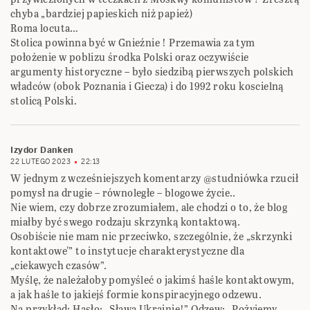
chyba „bardziej papieskich niż papież)
Roma locuta…
Stolica powinna być w Gnieźnie ! Przemawia za tym
położenie w poblizu środka Polski oraz oczywiście
argumenty historyczne – było siedzibą pierwszych polskich
władców (obok Poznania i Giecza) i do 1992 roku koscielną
stolicą Polski.
Izydor Danken
22 LUTEGO 2023
22:13
W jednym z wcześniejszych komentarzy @studniówka rzucił
pomysł na drugie – równoległe – blogowe życie..
Nie wiem, czy dobrze zrozumiałem, ale chodzi o to, że blog
miałby być swego rodzaju skrzynką kontaktową.
Osobiście nie mam nic przeciwko, szczególnie, że „skrzynki
kontaktowe'” to instytucje charakterystyczne dla
„ciekawych czasów”.
Myślę, że należałoby pomyśleć o jakimś haśle kontaktowym,
a jak haśle to jakiejś formie konspiracyjnego odzewu.
Na przykład: Hasło: „Sława Ukrainie!” Odzew: „Pożyjemy,