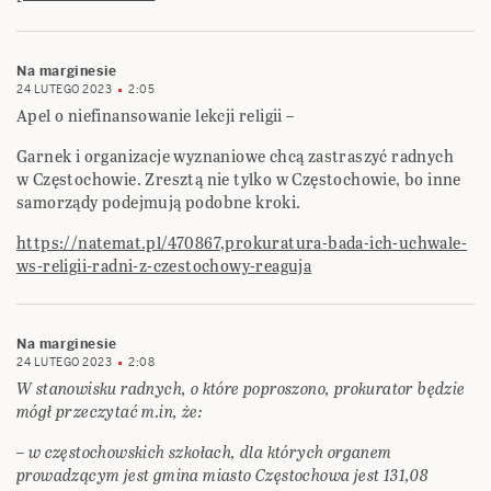
Na marginesie
24 LUTEGO 2023
2:05
Apel o niefinansowanie lekcji religii –
Garnek i organizacje wyznaniowe chcą zastraszyć radnych
w Częstochowie. Zresztą nie tylko w Częstochowie, bo inne
samorządy podejmują podobne kroki.
https://natemat.pl/470867,prokuratura-bada-ich-uchwale-
ws-religii-radni-z-czestochowy-reaguja
Na marginesie
24 LUTEGO 2023
2:08
W stanowisku radnych, o które poproszono, prokurator będzie
mógł przeczytać m.in, że:
– w częstochowskich szkołach, dla których organem
prowadzącym jest gmina miasto Częstochowa jest 131,08