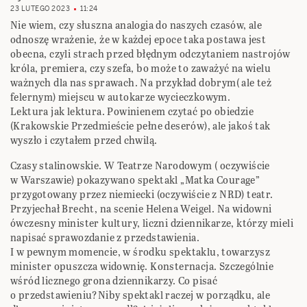
23 LUTEGO 2023
11:24
Nie wiem, czy słuszna analogia do naszych czasów, ale
odnoszę wrażenie, że w każdej epoce taka postawa jest
obecna, czyli strach przed błędnym odczytaniem nastrojów
króla, premiera, czy szefa, bo może to zaważyć na wielu
ważnych dla nas sprawach. Na przykład dobrym( ale też
felernym) miejscu w autokarze wycieczkowym.
Lektura jak lektura. Powinienem czytać po obiedzie
(Krakowskie Przedmieście pełne deserów), ale jakoś tak
wyszło i czytałem przed chwilą.
Czasy stalinowskie. W Teatrze Narodowym ( oczywiście
w Warszawie) pokazywano spektakl „Matka Courage”
przygotowany przez niemiecki (oczywiście z NRD) teatr.
Przyjechał Brecht, na scenie Helena Weigel. Na widowni
ówczesny minister kultury, liczni dziennikarze, którzy mieli
napisać sprawozdanie z przedstawienia.
I w pewnym momencie, w środku spektaklu, towarzysz
minister opuszcza widownię. Konsternacja. Szczególnie
wśród licznego grona dziennikarzy. Co pisać
o przedstawieniu?Niby spektakl raczej w porządku, ale