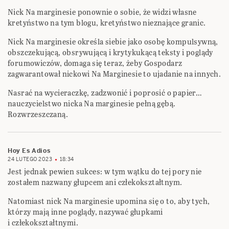
Nick Na marginesie ponownie o sobie, że widzi własne
kretyństwo na tym blogu, kretyństwo nieznające granic.
Nick Na marginesie określa siebie jako osobę kompulsywną,
obszczekującą, obsrywującą i krytykukącą teksty i poglądy
forumowiczów, domaga się teraz, żeby Gospodarz
zagwarantował nickowi Na Marginesie to ujadanie na innych.
Nasrać na wycieraczkę, zadzwonić i poprosić o papier…
nauczycielstwo nicka Na marginesie pełną gębą.
Rozwrzeszczaną.
Hoy Es Adios
24 LUTEGO 2023
18:34
Jest jednak pewien sukces: w tym wątku do tej pory nie
zostałem nazwany głupcem ani człekokształtnym.
Natomiast nick Na marginesie upomina się o to, aby tych,
którzy mają inne poglądy, nazywać głupkami
i człekokształtnymi.