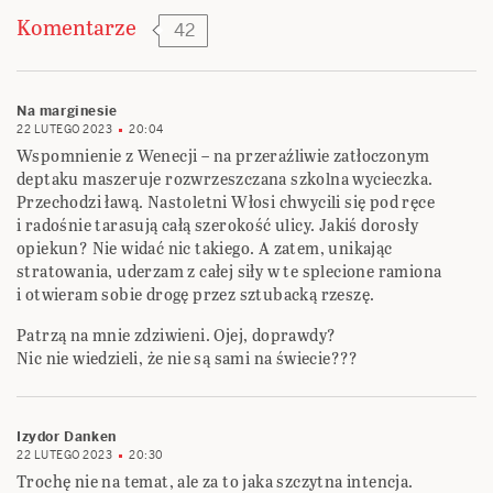
Komentarze
42
Na marginesie
22 LUTEGO 2023
20:04
Wspomnienie z Wenecji – na przeraźliwie zatłoczonym
deptaku maszeruje rozwrzeszczana szkolna wycieczka.
Przechodzi ławą. Nastoletni Włosi chwycili się pod ręce
i radośnie tarasują całą szerokość ulicy. Jakiś dorosły
opiekun? Nie widać nic takiego. A zatem, unikając
stratowania, uderzam z całej siły w te splecione ramiona
i otwieram sobie drogę przez sztubacką rzeszę.
Patrzą na mnie zdziwieni. Ojej, doprawdy?
Nic nie wiedzieli, że nie są sami na świecie???
Izydor Danken
22 LUTEGO 2023
20:30
Trochę nie na temat, ale za to jaka szczytna intencja.