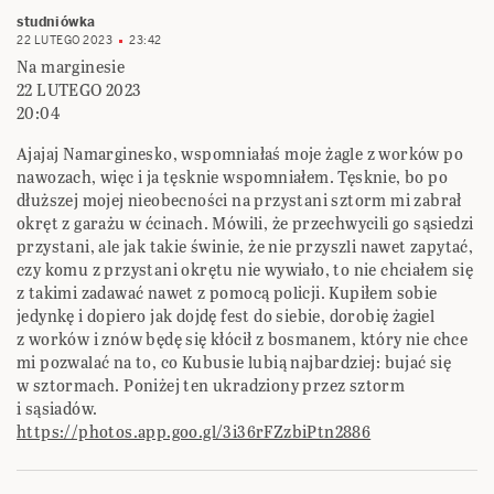
studniówka
22 LUTEGO 2023
23:42
Na marginesie
22 LUTEGO 2023
20:04
Ajajaj Namarginesko, wspomniałaś moje żagle z worków po
nawozach, więc i ja tęsknie wspomniałem. Tęsknie, bo po
dłuższej mojej nieobecności na przystani sztorm mi zabrał
okręt z garażu w ćcinach. Mówili, że przechwycili go sąsiedzi
przystani, ale jak takie świnie, że nie przyszli nawet zapytać,
czy komu z przystani okrętu nie wywiało, to nie chciałem się
z takimi zadawać nawet z pomocą policji. Kupiłem sobie
jedynkę i dopiero jak dojdę fest do siebie, dorobię żagiel
z worków i znów będę się kłócił z bosmanem, który nie chce
mi pozwalać na to, co Kubusie lubią najbardziej: bujać się
w sztormach. Poniżej ten ukradziony przez sztorm
i sąsiadów.
https://photos.app.goo.gl/3i36rFZzbiPtn2886