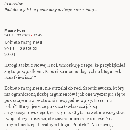
to wredne.
Podobnie jak ten forumowy podsrywacz z huty…
Mauro Rossi
24 LUTEGO 2023
21:45
Kobieto marginesu
24 LUTEGO 2023
20:01
„Drogi Jacku z Nowej Huci, wnioskuję z tego, że przybłąkałeś
się tu przypadkiem. Ktoś ci za mocno dogryzł na blogu red.
Szostkiewicza”?
Kobieto marginesu, nie strzelaj do red. Szostkiewicza, który
ma ograniczoną liczbę argumentów i jak one wyczerpią się to
pozostaje mu aresztować niewygodne wpisy. Bo co ma
robić? Bluzgi jeszcze puszcza (zwłaszcza jak są
antykaczystowskiego), reszty nie. Chyba nawet nie wszystkie
twoje bluzgi puszcza, ale zawsze możesz je umieścić na
innym bardziej liberalnym blogu „Polityki”. Naprawdę,