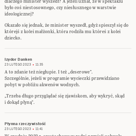
dlaczego minister wyszedł? A jeżeli uznał, że w spektaklu
było coś niestosownego, czy niesłusznego w warstwie
ideologicznej?
Okazało się jednak, że minister wyszedł, gdyż spieszył się do
którejś z kolei małżonki, która rodziła mu któreś z kolei
dziecko.
Izydor Danken
23 LUTEGO 2023
11:35
A to zdanie też niegłupie. I też „deserowe”.
Szczególnie, jeżeli w programie wycieczki przewidziano
pobyt w pobliżu akwenów wodnych.
„Trzeba długo przyglądać się zjawiskom, aby wykryć, skąd
i dokąd płyną”.
Płynna rzeczywistość
23 LUTEGO 2023
11:41