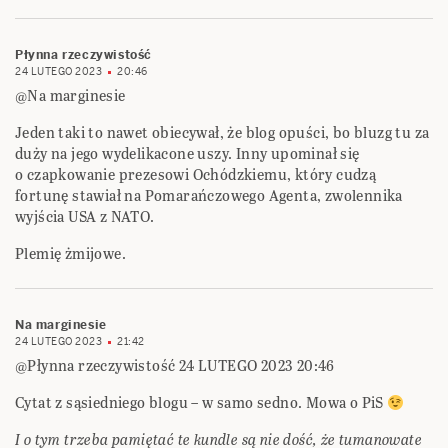
Płynna rzeczywistość
24 LUTEGO 2023
20:46
@Na marginesie
Jeden taki to nawet obiecywał, że blog opuści, bo bluzg tu za
duży na jego wydelikacone uszy. Inny upominał się
o czapkowanie prezesowi Ochódzkiemu, który cudzą
fortunę stawiał na Pomarańczowego Agenta, zwolennika
wyjścia USA z NATO.
Plemię żmijowe.
Na marginesie
24 LUTEGO 2023
21:42
@Płynna rzeczywistość 24 LUTEGO 2023 20:46
Cytat z sąsiedniego blogu – w samo sedno. Mowa o PiS
I o tym trzeba pamiętać te kundle są nie dość, że tumanowate