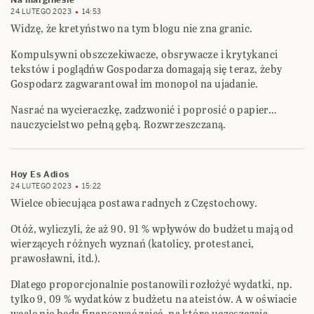
Na marginesie
24 LUTEGO 2023
14:53
Widzę, że kretyństwo na tym blogu nie zna granic.
Kompulsywni obszczekiwacze, obsrywacze i krytykanci
tekstów i poglądńw Gospodarza domagają się teraz, żeby
Gospodarz zagwarantował im monopol na ujadanie.
Nasrać na wycieraczkę, zadzwonić i poprosić o papier…
nauczycielstwo pełną gębą. Rozwrzeszczaną.
Hoy Es Adios
24 LUTEGO 2023
15:22
Wielce obiecująca postawa radnych z Częstochowy.
Otóż, wyliczyli, że aż 90. 91 % wpływów do budżetu mają od
wierzących różnych wyznań (katolicy, protestanci,
prawosławni, itd.).
Dlatego proporcjonalnie postanowili rozłożyć wydatki, np.
tylko 9, 09 % wydatków z budżetu na ateistów. A w oświacie
wcale nie będą finansować zajęć, na które uczęszczają