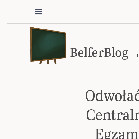
BelferBlog
B
Odwołać
Central
Egzam