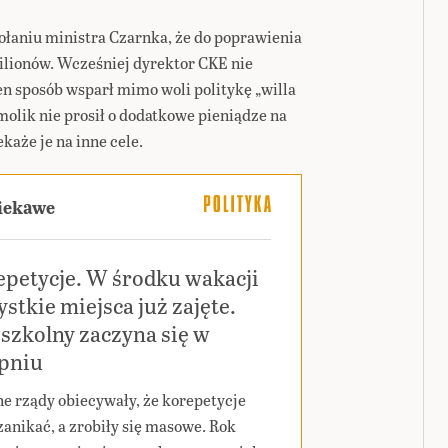
ołaniu ministra Czarnka, że do poprawienia
ilionów. Wcześniej dyrektor CKE nie
n sposób wsparł mimo woli politykę „willa
molik nie prosił o dodatkowe pieniądze na
każe je na inne cele.
ciekawe
epetycje. W środku wakacji
stkie miejsca już zajęte.
szkolny zaczyna się w
rpniu
ne rządy obiecywały, że korepetycje
zanikać, a zrobiły się masowe. Rok