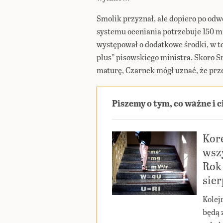
Smolik przyznał, ale dopiero po odw
systemu oceniania potrzebuje 150 m
występował o dodatkowe środki, w te
plus” pisowskiego ministra. Skoro S
maturę, Czarnek mógł uznać, że prze
Piszemy o tym, co ważne i 
Kor
wszy
Rok 
sie
Kolej
będą 