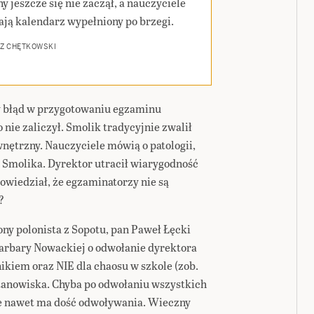
y jeszcze się nie zaczął, a nauczyciele
ają kalendarz wypełniony po brzegi.
Z CHĘTKOWSKI
ny błąd w przygotowaniu egzaminu
nie zaliczył. Smolik tradycyjnie zwalił
wnętrzny. Nauczyciele mówią o patologii,
i Smolika. Dyrektor utracił wiarygodność
owiedział, że egzaminatorzy nie są
?
ny polonista z Sopotu, pan Paweł Łęcki
 Barbary Nowackiej o odwołanie dyrektora
kiem oraz NIE dla chaosu w szkole (zob.
 stanowiska. Chyba po odwołaniu wszystkich
e nawet ma dość odwoływania. Wieczny