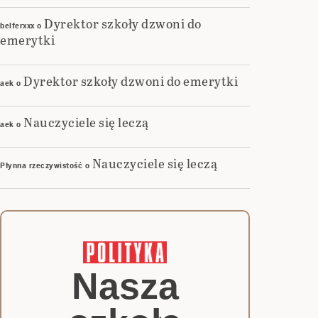
Dyrektor szkoły dzwoni do
belferxxx
o
emerytki
Dyrektor szkoły dzwoni do emerytki
aek
o
Nauczyciele się leczą
aek
o
Nauczyciele się leczą
Płynna rzeczywistość
o
Nasza