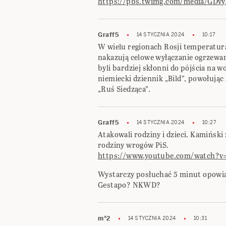
https://pbs.twimg.com/media/GDv
Graff5
14 STYCZNIA 2024
10:17
W wielu regionach Rosji temperatura
nakazują celowe wyłączanie ogrzewan
byli bardziej skłonni do pójścia na w
niemiecki dziennik „Bild”, powołując
„Ruś Siedząca”.
Graff5
14 STYCZNIA 2024
10:27
Atakowali rodziny i dzieci. Kamińsk
rodziny wrogów PiS.
https://www.youtube.com/watch?v
Wystarczy posłuchać 5 minut opowiad
Gestapo? NKWD?
m^2
14 STYCZNIA 2024
10:31