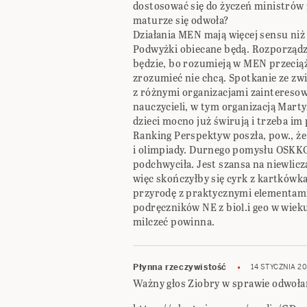
dostosować się do życzeń ministrów z
maturze się odwoła?
Działania MEN mają więcej sensu niż
Podwyżki obiecane będą. Rozporząd
będzie, bo rozumieją w MEN przeciąże
zrozumieć nie chcą. Spotkanie ze zwi
z różnymi organizacjami zainteresow
nauczycieli, w tym organizacją Mart
dzieci mocno już świrują i trzeba i
Ranking Perspektyw poszła, pow., że
i olimpiady. Durnego pomysłu OSKKO
podchwyciła. Jest szansa na niewlicza
więc skończyłby się cyrk z kartkówka
przyrodę z praktycznymi elementami 
podręczników NE z biol.i geo w wieku
milczeć powinna.
Płynna rzeczywistość
14 STYCZNIA 2
Ważny głos Ziobry w sprawie odwoła