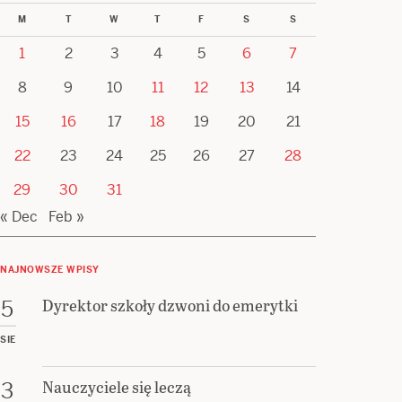
M
T
W
T
F
S
S
1
2
3
4
5
6
7
8
9
10
11
12
13
14
15
16
17
18
19
20
21
22
23
24
25
26
27
28
29
30
31
« Dec
Feb »
NAJNOWSZE WPISY
Dyrektor szkoły dzwoni do emerytki
5
SIE
Nauczyciele się leczą
3