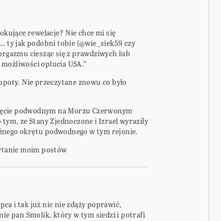
zokujące rewelacje? Nie chce mi się
… ty jak podobni tobie (@wie_siek59 czy
 orgazmu ciesząc się z prawdziwych lub
 możliwości oplucia USA.”
łupoty. Nie przeczytane znowu co było
ręcie podwodnym na Morzu Czerwonym
 tym, ze Stany Zjednoczone i Izrael wyraziły
żnego okrętu podwodnego w tym rejonie.
zytanie moim postów
a i tak już nic nie zdąży poprawić,
ie pan Smolik, który w tym siedzi i potrafi