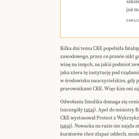
szkoln
już m
DARIUS
Kilka dni temu CKE popełniła fatal
zawodowego, przez co prawie nikt go 
winę na innych, na jakiś podmiot ze
jaka zżera tę instytucję pod rządam
w środowisku nauczycielskim, gdy p
pracownikami CKE. Więc kim oni są
Odwołania Smolika domaga się cenio
(szczegóły
tutaj
). Apel do ministry
CKE wystosował Protest z Wykrzykni
tutaj
). Nowacka na razie nie zajęła
kuratorów chce złapać oddech, moż