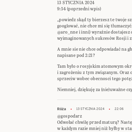
13 STYCZNIA 2024
9:54 (poprzedni wpis)
„powiedz skąd ty bierzesz te twoje s
googlować, nie chce mi się tłumaczyć
@aro_nne i inni) wyraźnie dostajesz
wyimaginowanych sukcesów Rosji i z
A mnie sie nie chce odpowiadać na g
napisane pod 2:21?
Tam było o rosyjskim atomowym ok
i zagrożeniu z tym związanym. Oraz o
sprzeciw wobec obecnosci tego potę
Niemniej, dziękuję za (nie)uważne c
Róża
13 STYCZNIA 2024
22:06
@gospodarz
Odwołać chwilę przed maturą? Następc
w każdym razie mniej niż byłby w stan