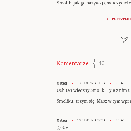
Smolik, jak go nazywają nauczyciele
Nawigacja
← POPRZEDNI
wpisu
Komentarze
40
Orteq
13 STYCZNIA 2024
20:42
Och ten wieczny Smolik. Tyle z nim u
Smoliku, trzym się. Masz w tym wpr
Orteq
13 STYCZNIA 2024
20:49
@60+