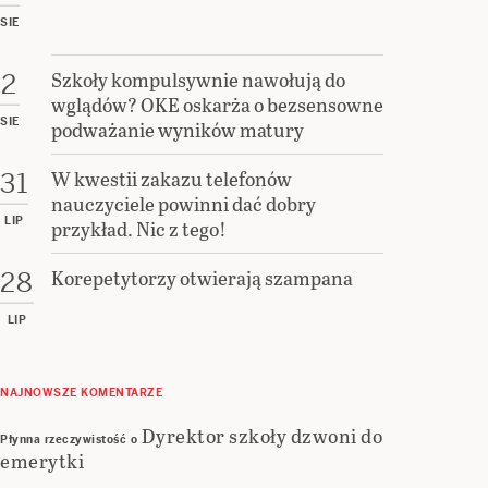
SIE
Szkoły kompulsywnie nawołują do
2
wglądów? OKE oskarża o bezsensowne
SIE
podważanie wyników matury
W kwestii zakazu telefonów
31
nauczyciele powinni dać dobry
LIP
przykład. Nic z tego!
Korepetytorzy otwierają szampana
28
LIP
NAJNOWSZE KOMENTARZE
Dyrektor szkoły dzwoni do
Płynna rzeczywistość
o
emerytki