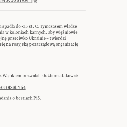
yJeGWwAADXw-.jpg
 spadła do -35 st. C. Tymczasem władze
ia w koloniach karnych, aby więźniowie
ojnę przeciwko Ukrainie – twierdzi
 się na rosyjską pozarządową organizację
i z Wąsikiem pozwalali służbom atakować
=0JOfSSbYIi4
ania o bestiach PiS.