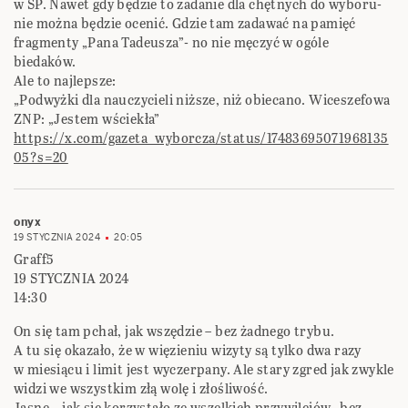
w SP. Nawet gdy będzie to zadanie dla chętnych do wyboru-
nie można będzie ocenić. Gdzie tam zadawać na pamięć
fragmenty „Pana Tadeusza”- no nie męczyć w ogóle
biedaków.
Ale to najlepsze:
„Podwyżki dla nauczycieli niższe, niż obiecano. Wiceszefowa
ZNP: „Jestem wściekła”
https://x.com/gazeta_wyborcza/status/17483695071968135
05?s=20
onyx
19 STYCZNIA 2024
20:05
Graff5
19 STYCZNIA 2024
14:30
On się tam pchał, jak wszędzie – bez żadnego trybu.
A tu się okazało, że w więzieniu wizyty są tylko dwa razy
w miesiącu i limit jest wyczerpany. Ale stary zgred jak zwykle
widzi we wszystkim złą wolę i złośliwość.
Jasne – jak się korzystało ze wszelkich przywilejów „bez