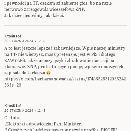
i pewności na TT, czekam aż zabierze głos, bo na razie
nerwowo zareagowała wiceszefowa ZNP.
Jak dzieci jesteśmy, jak dzieci.
KtośKtoś
20 STYCZNIA 2024
12:33
A to jest jeszcze lepsze i zabawniejsze. Wpis naszej ministry
na TT- nie wierzysz, masz pretensje, jest w PiS i dlatego
ZAWYŁEŚ. jakże uroczy język i zbudowanie narracji na
kłamstwie. ZNP, protestujących pod jej wpisem nauczycieli
zapisała do Jarkacza
https://x.com/barbaraanowacka/status/17486525312935242
35?s=20
KtośKtoś
20 STYCZNIA 2024
12:43
O i tutaj.
„Elektorat odpowiedział Pani Minister.
(*Część z tych ludzi ma nawet w nazwie profilu „PiSOFF”