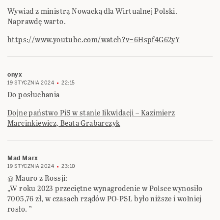
Wywiad z ministrą Nowacką dla Wirtualnej Polski.
Naprawdę warto.
https://www.youtube.com/watch?v=6Hspf4G62yY
onyx
19 STYCZNIA 2024
22:15
Do posłuchania
Dojne państwo PiS w stanie likwidacji – Kazimierz
Marcinkiewicz, Beata Grabarczyk
Mad Marx
19 STYCZNIA 2024
23:10
@ Mauro z Rossji:
„W roku 2023 przeciętne wynagrodenie w Polsce wynosiło
7005,76 zł, w czasach rządów PO-PSL było niższe i wolniej
rosło. ”