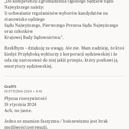
„Do kompetencji Zgromadzenia Ogólnego Sędziów Sądu
Najwyższego należy:
1) uchwalanie regulaminów wyborów kandydatów na
stanowisko sędziego
Sądu Najwyższego, Pierwszego Prezesa Sądu Najwyższego
oraz członków
Krajowej Rady Sądownictwa;”.
Rzekłbym – dziękuję za uwagę. Ale nie. Mam nadzieję, że ktoś
kiedyś Przyłębską wykluczy z korporacji sędziowskiej i że
uda się zastosować do niej jakiś przepis, który pozbawi ją
emerytury sędziowskiej.
Graff5
19 STYCZNIA 2024
9:41
Płynna rzeczywistość
19 stycznia 2024
Ach, no jasne.
Jedno ze znamion faszyzmu / bolszewizmu jest brak
możliwości perswazji.