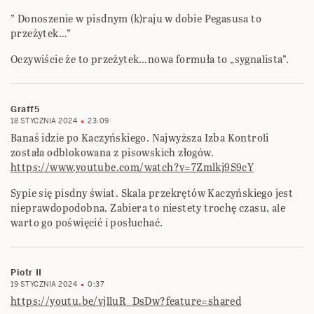
” Donoszenie w pisdnym (k)raju w dobie Pegasusa to
przeżytek…”
Oczywiście że to przeżytek…nowa formuła to „sygnalista”.
Graff5
18 STYCZNIA 2024
23:09
Banaś idzie po Kaczyńskiego. Najwyższa Izba Kontroli
została odblokowana z pisowskich złogów.
https://www.youtube.com/watch?v=7Zmlkj9S9cY
Sypie się pisdny świat. Skala przekrętów Kaczyńskiego jest
nieprawdopodobna. Zabiera to niestety trochę czasu, ale
warto go poświęcić i posłuchać.
Piotr II
19 STYCZNIA 2024
0:37
https://youtu.be/vjlluR_DsDw?feature=shared