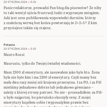
20 STYCZNIA 2024
0:01
Panie redaktorze, prowadzi Pan blog dla pisowców? Że niby
to taki wentyl ujścia frustracji ludzi z wypranym mózgiem.
Jaki jest sens publikowania wypowiedzi durniów, którzy
z szaleńczą werwą bez końca powtarzają że 2+2=5? Z kim
przystajesz takim się stajesz.
Pelasia
20 STYCZNIA 2024
0:10
Mauro Rossi
Maurusiu, tylko do Twojej światłej wiadomoścì.
Mam 2300 zł emerytury, ale zasuwałem jako byle kto. Żona
była nie byle kim i ma 2200 zł emerytury. Czyli mamy bez
mała dwa razy mniej niż krajowa przecìętna. I za PO, i za PiS
mieliśmy jednakowo dobrze lub jednakowo gówniano –
zależy z której strony patrzeć. No nie – przesadziłem: za PiS-
u było najgorzej, bo pieruńsko skoczyły ceny. Z mojej
emerytury kupiłem sobie i wyposażyłem prawie bez