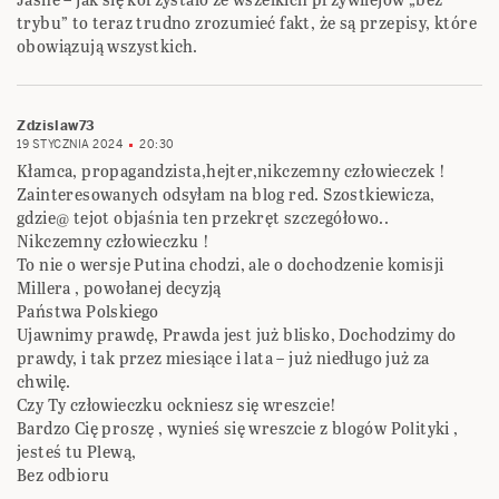
trybu” to teraz trudno zrozumieć fakt, że są przepisy, które
obowiązują wszystkich.
Zdzislaw73
19 STYCZNIA 2024
20:30
Kłamca, propagandzista,hejter,nikczemny człowieczek !
Zainteresowanych odsyłam na blog red. Szostkiewicza,
gdzie@ tejot objaśnia ten przekręt szczegółowo..
Nikczemny człowieczku !
To nie o wersje Putina chodzi, ale o dochodzenie komisji
Millera , powołanej decyzją
Państwa Polskiego
Ujawnimy prawdę, Prawda jest już blisko, Dochodzimy do
prawdy, i tak przez miesiące i lata – już niedługo już za
chwilę.
Czy Ty człowieczku ockniesz się wreszcie!
Bardzo Cię proszę , wynieś się wreszcie z blogów Polityki ,
jesteś tu Plewą,
Bez odbioru