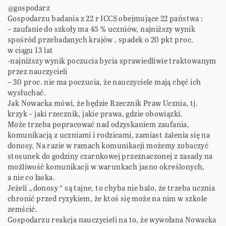
@gospodarz
Gospodarzu badania z 22 r ICCS obejmujące 22 państwa :
– zaufanie do szkoły ma 45 % uczniów, najniższy wynik
spośród przebadanych krajów , spadek o 20 pkt proc.
w ciągu 13 lat
-najniższy wynik poczucia bycia sprawiedliwie traktowanym
przez nauczycieli
– 30 proc. nie ma poczucia, że nauczyciele mają chęć ich
wysłuchać.
Jak Nowacka mówi, że będzie Rzecznik Praw Ucznia, tj.
krzyk – jaki rzecznik, jakie prawa, gdzie obowiązki.
Może trzeba popracować nad odzyskaniem zaufania,
komunikacją z uczniami i rodzicami, zamiast żalenia się na
donosy. Na razie w ramach komunikacji możemy zobaczyć
stosunek do godziny czarnkowej przeznaczonej z zasady na
możliwość komunikacji w warunkach jasno określonych,
a nie co łaska.
Jeżeli ,,donosy “ są tajne, to chyba nie halo, że trzeba ucznia
chronić przed ryzykiem, że ktoś się może na nim w szkole
zemścić.
Gospodarzu reakcja nauczycieli na to, że wywołana Nowacka