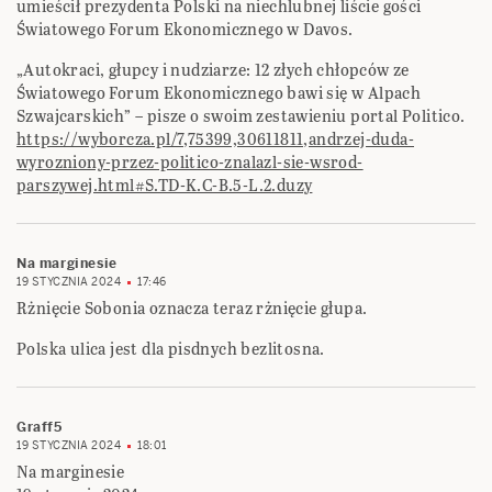
umieścił prezydenta Polski na niechlubnej liście gości
Światowego Forum Ekonomicznego w Davos.
„Autokraci, głupcy i nudziarze: 12 złych chłopców ze
Światowego Forum Ekonomicznego bawi się w Alpach
Szwajcarskich” – pisze o swoim zestawieniu portal Politico.
https://wyborcza.pl/7,75399,30611811,andrzej-duda-
wyrozniony-przez-politico-znalazl-sie-wsrod-
parszywej.html#S.TD-K.C-B.5-L.2.duzy
Na marginesie
19 STYCZNIA 2024
17:46
Rżnięcie Sobonia oznacza teraz rżnięcie głupa.
Polska ulica jest dla pisdnych bezlitosna.
Graff5
19 STYCZNIA 2024
18:01
Na marginesie