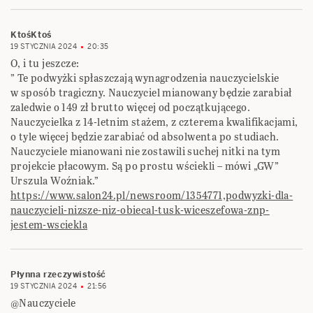
KtośKtoś
19 STYCZNIA 2024
20:35
O, i tu jeszcze:
” Te podwyżki spłaszczają wynagrodzenia nauczycielskie
w sposób tragiczny. Nauczyciel mianowany będzie zarabiał
zaledwie o 149 zł brutto więcej od początkującego.
Nauczycielka z 14-letnim stażem, z czterema kwalifikacjami,
o tyle więcej będzie zarabiać od absolwenta po studiach.
Nauczyciele mianowani nie zostawili suchej nitki na tym
projekcie płacowym. Są po prostu wściekli – mówi „GW”
Urszula Woźniak.”
https://www.salon24.pl/newsroom/1354771,podwyzki-dla-
nauczycieli-nizsze-niz-obiecal-tusk-wiceszefowa-znp-
jestem-wsciekla
Płynna rzeczywistość
19 STYCZNIA 2024
21:56
@Nauczyciele