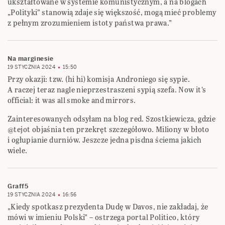
ukształtowane w systemie komunistycznym, a na blogach
„Polityki” stanowią zdaje się większość, mogą mieć problemy
z pełnym zrozumieniem istoty państwa prawa.”
Na marginesie
19 STYCZNIA 2024
15:50
Przy okazji: tzw. (hi hi) komisja Androniego się sypie.
A raczej teraz nagle nieprzestraszeni sypią szefa. Now it’s
official: it was all smoke and mirrors.
Zainteresowanych odsyłam na blog red. Szostkiewicza, gdzie
@tejot objaśnia ten przekręt szczegółowo. Miliony w błoto
i ogłupianie durniów. Jeszcze jedna pisdna ściema jakich
wiele.
Graff5
19 STYCZNIA 2024
16:56
„Kiedy spotkasz prezydenta Dudę w Davos, nie zakładaj, że
mówi w imieniu Polski” – ostrzega portal Politico, który