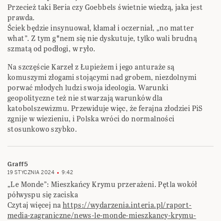
Przecież taki Beria czy Goebbels świetnie wiedzą, jaka jest
prawda.
Ściek będzie insynuował, kłamał i oczerniał, „no matter
what”. Z tym g*nem się nie dyskutuje, tylko wali brudną
szmatą od podłogi, w ryło.
Na szczęście Karzeł z Łupieżem i jego anturaże są
komuszymi złogami stojącymi nad grobem, niezdolnymi
porwać młodych ludzi swoja ideologia. Warunki
geopolityczne też nie stwarzają warunków dla
katobolszewizmu. Przewiduje więc, że ferajna złodziei PiS
zgnije w wiezieniu, i Polska wróci do normalności
stosunkowo szybko.
Graff5
19 STYCZNIA 2024
9:42
„Le Monde”: Mieszkańcy Krymu przerażeni. Pętla wokół
półwyspu się zaciska
Czytaj więcej na
https://wydarzenia.interia.pl/raport-
media-zagraniczne/news-le-monde-mieszkancy-krymu-