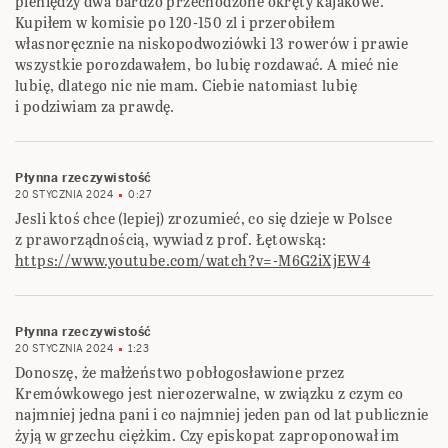
pieniędzy dwa bardzo przechodzone okręty kajakowe.
Kupiłem w komisie po 120-150 zl i przerobiłem
własnoręcznie na niskopodwoziówki 13 rowerów i prawie
wszystkie porozdawałem, bo lubię rozdawać. A mieć nie
lubię, dlatego nic nie mam. Ciebie natomiast lubię
i podziwiam za prawdę.
Płynna rzeczywistość
20 STYCZNIA 2024
0:27
Jesli ktoś chce (lepiej) zrozumieć, co się dzieje w Polsce
z praworządnością, wywiad z prof. Łętowską:
https://www.youtube.com/watch?v=-M6G2iXjEW4
Płynna rzeczywistość
20 STYCZNIA 2024
1:23
Donoszę, że małżeństwo pobłogosławione przez
Kremówkowego jest nierozerwalne, w związku z czym co
najmniej jedna pani i co najmniej jeden pan od lat publicznie
żyją w grzechu ciężkim. Czy episkopat zaproponował im