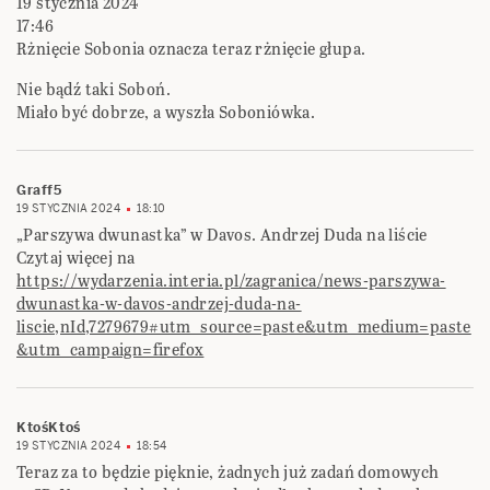
19 stycznia 2024
17:46
Rżnięcie Sobonia oznacza teraz rżnięcie głupa.
Nie bądź taki Soboń.
Miało być dobrze, a wyszła Soboniówka.
Graff5
19 STYCZNIA 2024
18:10
„Parszywa dwunastka” w Davos. Andrzej Duda na liście
Czytaj więcej na
https://wydarzenia.interia.pl/zagranica/news-parszywa-
dwunastka-w-davos-andrzej-duda-na-
liscie,nId,7279679#utm_source=paste&utm_medium=paste
&utm_campaign=firefox
KtośKtoś
19 STYCZNIA 2024
18:54
Teraz za to będzie pięknie, żadnych już zadań domowych