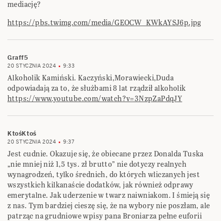
mediację?
https://pbs.twimg.com/media/GEOCW_KWkAYSJ6p.jpg
Graff5
20 STYCZNIA 2024
9:33
Alkoholik Kamiński. Kaczyński,Morawiecki,Duda
odpowiadają za to, że służbami 8 lat rządził alkoholik
https://www.youtube.com/watch?v=3NzpZaPdqJY
KtośKtoś
20 STYCZNIA 2024
9:37
Jest cudnie. Okazuje się, że obiecane przez Donalda Tuska
„nie mniej niż 1,5 tys. zł brutto” nie dotyczy realnych
wynagrodzeń, tylko średnich, do których wliczanych jest
wszystkich kilkanaście dodatków, jak również odprawy
emerytalne. Jak uderzenie w twarz naiwniakom. I śmieją się
z nas. Tym bardziej cieszę się, że na wybory nie poszłam, ale
patrząc na grudniowe wpisy pana Broniarza pełne euforii