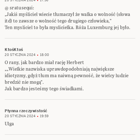
20 STYCZNIA 2024
17:56
@ sratusequi:
„Jakiś myśliciel wiecie tłumaczył że walka o wolność (słowa
itd) to zawsze o wolność tego drugiego człowieka,”
Ten mysliciel to była myslicielka. Róża Luxemburg jej było.
KtośKtoś
20 STYCZNIA 2024
18:00
O rany, jak bardzo miał rację Herbert
„„Wielkie nazwiska uprawdopodobniają największe
idiotyzmy, gdyż tłum ma naiwną pewność, że wielcy ludzie
bredzić nie mogą”.
Jak bardzo jesteśmy tego świadkami.
Płynna rzeczywistość
20 STYCZNIA 2024
19:59
Ulga