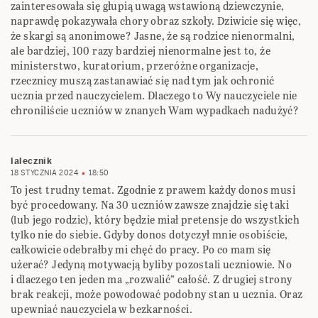
zainteresowała się głupią uwagą wstawioną dziewczynie,
naprawdę pokazywała chory obraz szkoły. Dziwicie się więc,
że skargi są anonimowe? Jasne, że są rodzice nienormalni,
ale bardziej, 100 razy bardziej nienormalne jest to, że
ministerstwo, kuratorium, przeróżne organizacje,
rzecznicy muszą zastanawiać się nad tym jak ochronić
ucznia przed nauczycielem. Dlaczego to Wy nauczyciele nie
chroniliście uczniów w znanych Wam wypadkach nadużyć?
lalecznik
18 STYCZNIA 2024
18:50
To jest trudny temat. Zgodnie z prawem każdy donos musi
być procedowany. Na 30 uczniów zawsze znajdzie się taki
(lub jego rodzic), który będzie miał pretensje do wszystkich
tylko nie do siebie. Gdyby donos dotyczył mnie osobiście,
całkowicie odebrałby mi chęć do pracy. Po co mam się
użerać? Jedyną motywacją byliby pozostali uczniowie. No
i dlaczego ten jeden ma „rozwalić” całość. Z drugiej strony
brak reakcji, może powodować podobny stan u ucznia. Oraz
upewniać nauczyciela w bezkarności.