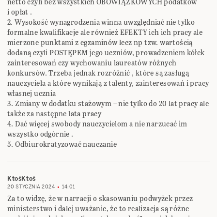
netto czyli bez wszystkich OBOWIĄZKOWYCH podatków
i opłat .
2. Wysokość wynagrodzenia winna uwzględniać nie tylko
formalne kwalifikacje ale również EFEKTY ich ich pracy ale
mierzone punktami z egzaminów lecz np tzw. wartością
dodaną czyli POSTĘPEM jego uczniów, prowadzeniem kółek
zainteresowań czy wychowaniu laureatów różnych
konkursów. Trzeba jednak rozróżnić , które są zasługą
nauczyciela a które wynikają z talenty, zainteresowań i pracy
własnej ucznia
3. Zmiany w dodatku stażowym – nie tylko do 20 lat pracy ale
także za następne lata pracy
4. Dać więcej swobody nauczycielom a nie narzucać im
wszystko odgórnie .
5. Odbiurokratyzować nauczanie
KtośKtoś
20 STYCZNIA 2024
14:01
Za to widzę, że w narracji o skasowaniu podwyżek przez
ministerstwo i dalej uważanie, że to realizacja są różne