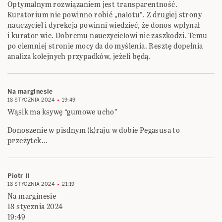
Optymalnym rozwiązaniem jest transparentność.
Kuratorium nie powinno robić „nalotu”. Z drugiej strony
nauczyciel i dyrekcja powinni wiedzieć, że donos wpłynał
i kurator wie. Dobremu nauczycielowi nie zaszkodzi. Temu
po ciemniej stronie mocy da do myślenia. Resztę dopełnia
analiza kolejnych przypadków, jeżeli będą.
Na marginesie
18 STYCZNIA 2024
19:49
Wąsik ma ksywę “gumowe ucho”
Donoszenie w pisdnym (k)raju w dobie Pegasusa to
przeżytek…
Piotr II
18 STYCZNIA 2024
21:19
Na marginesie
18 stycznia 2024
19:49