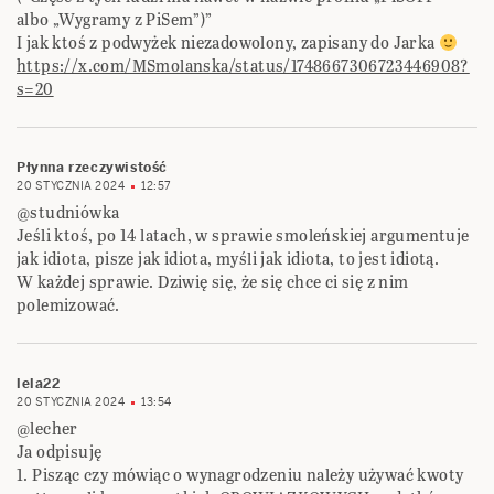
albo „Wygramy z PiSem”)”
I jak ktoś z podwyżek niezadowolony, zapisany do Jarka
https://x.com/MSmolanska/status/1748667306723446908?
s=20
Płynna rzeczywistość
20 STYCZNIA 2024
12:57
@studniówka
Jeśli ktoś, po 14 latach, w sprawie smoleńskiej argumentuje
jak idiota, pisze jak idiota, myśli jak idiota, to jest idiotą.
W każdej sprawie. Dziwię się, że się chce ci się z nim
polemizować.
lela22
20 STYCZNIA 2024
13:54
@lecher
Ja odpisuję
1. Pisząc czy mówiąc o wynagrodzeniu należy używać kwoty