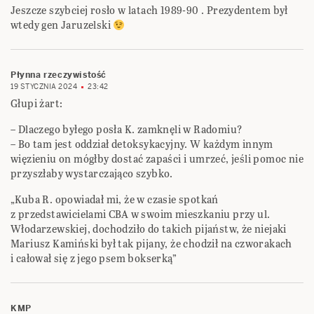
Jeszcze szybciej rosło w latach 1989-90 . Prezydentem był
wtedy gen Jaruzelski
Płynna rzeczywistość
19 STYCZNIA 2024
23:42
Głupi żart:
– Dlaczego byłego posła K. zamknęli w Radomiu?
– Bo tam jest oddział detoksykacyjny. W każdym innym
więzieniu on mógłby dostać zapaści i umrzeć, jeśli pomoc nie
przyszłaby wystarczająco szybko.
„Kuba R. opowiadał mi, że w czasie spotkań
z przedstawicielami CBA w swoim mieszkaniu przy ul.
Włodarzewskiej, dochodziło do takich pijaństw, że niejaki
Mariusz Kamiński był tak pijany, że chodził na czworakach
i całował się z jego psem bokserką”
KMP