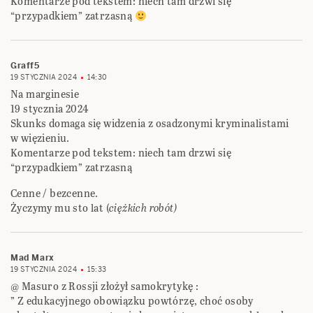
Komentarze pod tekstem: niech tam drzwi się
“przypadkiem” zatrzasną
Graff5
19 STYCZNIA 2024
14:30
Na marginesie
19 stycznia 2024
Skunks domaga się widzenia z osadzonymi kryminalistami
w więzieniu.
Komentarze pod tekstem: niech tam drzwi się
“przypadkiem” zatrzasną
Cenne / bezcenne.
Życzymy mu sto lat (
ciężkich robót)
Mad Marx
19 STYCZNIA 2024
15:33
@ Masuro z Rossji złożył samokrytykę :
” Z edukacyjnego obowiązku powtórzę, choć osoby