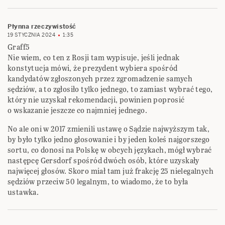
Płynna rzeczywistość
19 STYCZNIA 2024
1:35
Graff5
Nie wiem, co ten z Rosji tam wypisuje, jeśli jednak
konstytucja mówi, że prezydent wybiera spośród
kandydatów zgłoszonych przez zgromadzenie samych
sędziów, a to zgłosiło tylko jednego, to zamiast wybrać tego,
który nie uzyskał rekomendacji, powinien poprosić
o wskazanie jeszcze co najmniej jednego.
No ale oni w 2017 zmienili ustawę o Sądzie najwyższym tak,
by było tylko jedno głosowanie i by jeden koleś najgorszego
sortu, co donosi na Polskę w obcych językach, mógł wybrać
następcę Gersdorf spośród dwóch osób, które uzyskały
najwięcej głosów. Skoro miał tam już frakcję 25 nielegalnych
sędziów przeciw 50 legalnym, to wiadomo, że to była
ustawka.