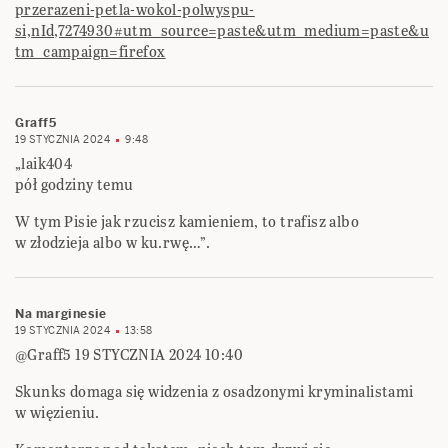
przerazeni-petla-wokol-polwyspu-
si,nId,7274930#utm_source=paste&utm_medium=paste&u
tm_campaign=firefox
Graff5
19 STYCZNIA 2024
9:48
„laik404
pół godziny temu
W tym Pisie jak rzucisz kamieniem, to trafisz albo
w złodzieja albo w ku.rwę…”.
Na marginesie
19 STYCZNIA 2024
13:58
@Graff5 19 STYCZNIA 2024 10:40
Skunks domaga się widzenia z osadzonymi kryminalistami
w więzieniu.