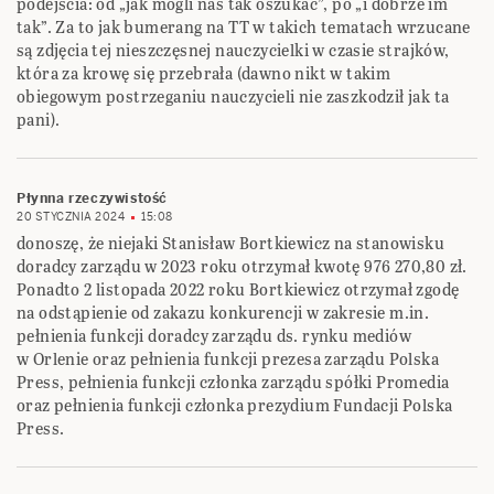
podejścia: od „jak mogli nas tak oszukać”, po „i dobrze im
tak”. Za to jak bumerang na TT w takich tematach wrzucane
są zdjęcia tej nieszczęsnej nauczycielki w czasie strajków,
która za krowę się przebrała (dawno nikt w takim
obiegowym postrzeganiu nauczycieli nie zaszkodził jak ta
pani).
Płynna rzeczywistość
20 STYCZNIA 2024
15:08
donoszę, że niejaki Stanisław Bortkiewicz na stanowisku
doradcy zarządu w 2023 roku otrzymał kwotę 976 270,80 zł.
Ponadto 2 listopada 2022 roku Bortkiewicz otrzymał zgodę
na odstąpienie od zakazu konkurencji w zakresie m.in.
pełnienia funkcji doradcy zarządu ds. rynku mediów
w Orlenie oraz pełnienia funkcji prezesa zarządu Polska
Press, pełnienia funkcji członka zarządu spółki Promedia
oraz pełnienia funkcji członka prezydium Fundacji Polska
Press.